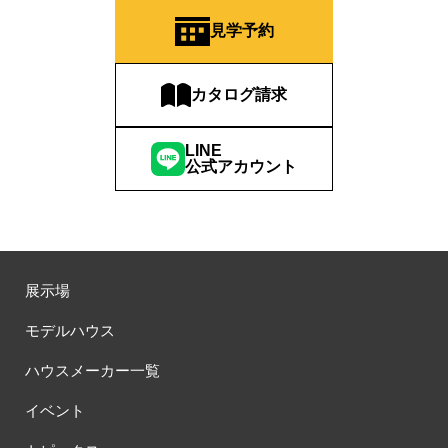
#建替え
#建替え住替え
#建替応援
#建築事例
#建築士
#建築士とつくる
#建築実例
#建築条件付き
見学予約
#建築条件付き土地
#建築条件付宅地分譲
#建築現場見学会
#建築資金プレゼント
#建築資金プレゼントキャンペーン
カタログ請求
#建築資金券
#建築資金券キャンペーン
#建築資金券プレゼント
#建設現場見学
#強い家
#彩ハウス
#快適な家
LINE
#快適な暮らし
#快適な空気
#快適度がアップする特典をご用意
公式アカウント
#思い出
#性能
#性能体感
#情報集め
#成約特典
#戦う魚
#戸建て分譲
#戸建て賃貸
#戸建住宅
#所沢
#所沢展示場
#所沢駅
#所沢駅前展示場
#手作り体験
#抽選プレゼント
#抽選会
#提案
#換気システム
#撮影会
展示場
#整形地
#断熱
#断熱体感
#断熱体感イベント
#断熱性
#断熱性能
#断熱等級
#断熱等級6
#断熱等級７
#新モデル
モデルハウス
#新価格
#新商品
#新商品誕生
#新大久保
ハウスメーカー一覧
#新宿区賃貸実例
#新宿区賃貸実例見学会
#新年年の挨拶
#新座・朝霞店
#新春
#新春キャンペーン
イベント
#新春ハウジングフェア
#新春フェア
#新築
#新築分譲