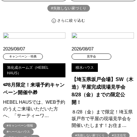
#失敗しない家づくり
さらに絞り込む
さらに絞り込む
カテゴリー
すべて
イベント
見学会
宅地・分譲住宅
2026/08/07
2026/08/07
キャンペーン・特典
お知らせ
キャンペーン・特典
見学会
旭化成ホームズ（HEBEL
積水ハウス
ハッシュタグ
HAUS）
【埼玉県坂戸会場】SW（木
##スウェーデンハウス ＃キャンペーン ＃イベント
🍉8月限定！来場予約キャン
造）平屋完成現場見学会
##スウェーデンハウス ＃内覧会 ＃イベント
##一斉現場見学会
ペーン開催中🎁
8/28（金）までの限定公
##一斉現場見学会 #完成現場 #スウェーデンハウスの分譲住宅
HEBEL HAUSでは、WEB予約
開！
#,ライフプランン
#1000万円プレゼントキャンペーン
#100年住宅
のうえご来場いただいた方
８/28（金）まで限定！埼玉県
へ、「サーティーワ…
#1日限定イベント
#1級建築士
#2024年
#2025年断熱仕様
坂戸市で平屋の現場見学会を
#2026年カレンダー
#20時から見学
#2世帯住宅
開催いたします！お住ま…
#キャンペーン情報
#3/28（木）NEW OPEN
#35周年
#3F建て
#ヘーベルハウス
#失敗しない家づくり
#注文住宅