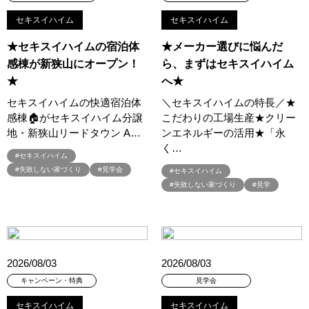
#モニターハウス
#モンテッソーリ
#ヤマダホームズ
セキスイハイム
セキスイハイム
#ヤマダポイント
#ユニバーサルホーム
#ライフニットデザイン
★セキスイハイムの宿泊体
★メーカー選びに悩んだ
#ライフプラン
#ライフプラン相談
#ランディ
感棟が新狭山にオープン！
ら、まずはセキスイハイム
#リアルおままごと
#リアルサイズ
#リアルサイズモデル
★
へ★
#リアルサイズモデルハウス
#リアルサイズ見学会
#リニューアル
セキスイハイムの快適宿泊体
＼セキスイハイムの特長／★
#リニューアルオープン
#リノベーション
#リフォーム
感棟🏠がセキスイハイム分譲
こだわりの工場生産★クリー
#リフォーム相談会
#リホーム
#ルイスポールセン
地・新狭山リードタウン A…
ンエネルギーの活用★「永
#ルームツア―
#ルームツアー
#レオハウス
く…
#セキスイハイム
#レジリエンス住宅
#ローン相談会
#失敗しない家づくり
#見学会
#セキスイハイム
#ワンちゃんネコちゃんとの暮らし
#ワンダーハウス
#失敗しない家づくり
#見学
#ワークショップ
#㎥設計
#一斉現場見学
#一斉現場見学会
#一斉見学会
#一条の性能を知る
#一条工務店
#七夕
#三井ホーム
#三井ホームの賃貸
#三菱地所ホーム
#三階建て住宅
#上尾
#不動産
#不動産相続
#不安解消
2026/08/03
2026/08/03
#不燃化特化
#世田谷区千歳台
#世田谷区鎌田
キャンペーン・特典
見学会
#世界に一つ風鈴・うちわ作り
#中庭
#久喜市東大輪
セキスイハイム
セキスイハイム
#予約不要
#予約特典
#予約特典有
#二世帯
#二世帯住宅