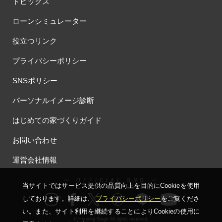
トピックス
#新築注文住宅
#新街区
#日本の家・檜の家
#日本ハウス
#日本ハウスHD
#日本ハウスホールディングス
ローンシミュレーター
#日本ハウス所沢展示場
#日本一
#春
#春のキャンペーン
役立つリンク
#春の住宅フェア
#春の新生活応援キャンペーン
#春分の日
#春日部
#暖かい家
#暖かい平屋
#暖かい暮らし
プライバシーポリシー
#暮らしのテーマパーク
#暮らしの快適度がアップする特典をご用意
SNSポリシー
#暮らし拝見ツアー
#書斎
#最寄り駅10分以内
#最新の展示場
パーソナルイメージ診断
#最新キッチン
#最新モデル
#最新全館空調
#最新設備見学
#期末決算
#期間限定
#期間限定キャンペーン
#木の家
はじめての家づくりガイド
#木の香り
#木下グループ
#木下工務店
#木曽ひのき
お問い合わせ
#木曽ひのきの家
#木曾ひのき
#木曾ひのきの家
#木育フェス
#木質感
#木造
#木造住宅
#木造住宅 シャーウッド
運営会社情報
#木造住宅シャーウッド
#木造技術
#木造賃貸住宅
#本庄
ー OFFICIAL SNS ー
#杉並区井草
#条件付き土地
#来場キャンペーン
当サイトではサービス提供の品質向上を⽬的にCookieを使⽤
#来場ノベルティプレゼント
#来場プレゼント
#来場予約
しております。詳細は、
プライバシーポリシー
をご覧くださ
#来場予約キャンペーン
#来場予約特典
#来場特典
い。
また、サイト利⽤を継続することによりCookieの使⽤に
© Housing Stage All rights reserved.
#来場特典キャンペーン
#来場特典付き
#来場特典有