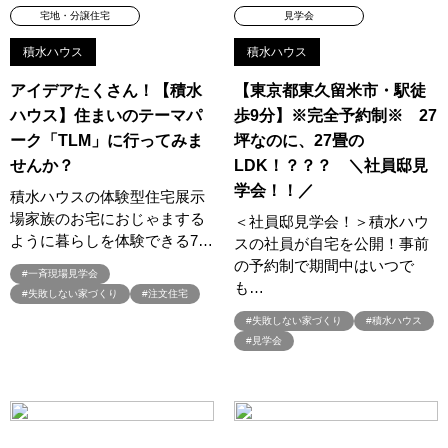
宅地・分譲住宅
見学会
#デザインオフィス監修
#デザインセミナー
#トヨタホーム
#トヨタホーム東京
#トヨタホ－ム
#ナイトツアー
積水ハウス
積水ハウス
#ナチュリア
#ナフサショック
#ニジマス
#ネコと暮らす
アイデアたくさん！【積水
【東京都東久留米市・駅徒
#ハロインイベント
#ハロウィン
#ハロウィンイベント
ハウス】住まいのテーマパ
歩9分】※完全予約制※ 27
#ハロウィン設え
#ハワイアン
#ハンドメイド
#バスツアー
ーク「TLM」に行ってみま
坪なのに、27畳の
#バス見学会
#バリアフリー
#バリスタ
#バルーンアート
せんか？
LDK！？？？ ＼社員邸見
#バレンタイン
#バーチャル体験
#パズルハント
学会！！／
積水ハウスの体験型住宅展示
#パナソニック
#パナソニックホームズ
場家族のお宅におじゃまする
＜社員邸見学会！＞積水ハウ
#パナソニックホームズの分譲
#パナソニックホームズの家
ように暮らしを体験できる7…
スの社員が自宅を公開！事前
の予約制で期間中はいつで
#パナソニックホームズの空気・換気
#パナソニックホームズ全館空調
#一斉現場見学会
も…
#パナソニックホームズ防災の家
#パナソニックホームズ５階建て
#失敗しない家づくり
#注文住宅
#パパママ応援ショツプ
#パンソニックホームズ
#ヒノキ
#失敗しない家づくり
#積水ハウス
#見学会
#ヒノキヤ
#ビルトインガレージ
#ピクニック
#ピクニックデイ
#ファイナンシャルプランナー
#ファーストオーナー募集
#フェア
#フェア開催
#フェア開催中
#フルコースメニュー
#フロントオープン型食洗機