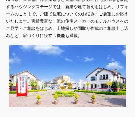
#実例
#実例宅見学会
#実例建物見学
#実例見学
するハウジングステージでは、新築や建て替えをはじめ、リフォ
#実例見学会
#実邸見学
#実邸見学バスツアー
#実邸見学会
ームのことまで、戸建て住宅についてのお悩み・ご要望にお応え
いたします。実績豊富な一流の住宅メーカーのモデルハウスへの
#実際の家
#宮原で土地探し
#家づくり
#家づくりのお金の話
ご見学・ご相談をはじめ、土地探しや間取り作成のご相談申し込
#家づくりアイデア
#家づくりイベント
#家づくり工場
みなど、家づくりに役立つ機能も満載。
#家づくり成功の秘訣
#家づくり相談会
#家づくり相談会開催
#家づくり術
#家の正解。
#家の空気の話し
#家は、性能。
#家事ラク
#家事動線
#家展
#家族信託セミナー
#家計にやさしい
#家電キャンペーン
#家電プレゼント
#宿泊
#宿泊体験
#宿泊体験会
#宿泊体験実施中
#小嶋工務店
#屋上
#展示場
#展示場・ショールーム
#山梨県
#川越
#川越モデルハウス
#川越注文住宅
#工事現場見学
#工務店
#工場生産
#工場見学
#工場見学会
#市街化調整区域
#希少物件
#平屋
#平屋が得意な展示場
#平屋のような2階建て
#平屋の暮らし
#平屋完成邸見学会
#平屋見学会
#年度末決算
#年末年始
#床冷房
#床暖体験会
#床暖房
#店舗併用住宅
#店舗建築
#建て替え
#建売
#建売住宅
#建替