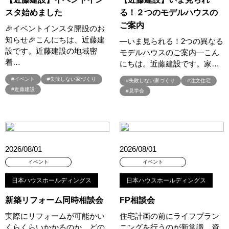
#体験型見学会
#体験宿泊
#体験施設イベント
スタ始めました
る！２つのモデルハウスの
#何も決まっていなくてもOK
#併用
#個別相談会
#健康
ご案内
🎉イベントインスタ開設のお
#先進住宅
#光と風の家
#光熱費削減
#光熱費対策
知らせ🎉こんにちは、近藤建
―いま見られる！2つの異なる
#入居宅実例見学
#入居宅見学
#入居宅訪問
設です。近藤建設の地域密
モデルハウスのご案内―こん
#入居後にお金をかけたくない
#入居者内覧会
#入居者様宅見学会
着…
にちは。近藤建設です。家…
#入間市分譲
#全員プレゼント
#全館床暖房
#全館空気清浄
#イベント
#失敗しない家づくり
#失敗しない家づくり
#注文住宅
#全館空調
#全館空調スマートエアーズ
#近藤建設
#見学会
#全館空調パナソニックホームズ
#全館空調体験会
#共働きの家
#共働き夫婦
#内製化
#内覧見学
#分譲
#分譲フェア
#分譲住宅
#分譲住宅/分譲宅地/建築条件付土地
#分譲住宅フェア
#分譲地
#分譲地 建売 土地探し
#分譲地・土地探し
2026/08/01
2026/08/01
#分譲地見学会
#分譲情報
#初めての家づくり
イベント
イベント
#初夢キャンペーン
#別荘地
#制振ダンパー
#制震
日本ハウスホールディングス
日本ハウスホールディングス
#制震ダンパー
#創業105年
#創業70周年
#勉強会
#動物
#北欧
#北欧の暮らし
#北欧デザイン
#北欧住宅
#北欧風
新築リフォーム同時相談会
FP相談会
#北洲
#北洲ハウジング
#半期に一度のキャンペーン
実際にリフォームが可能かい
住宅計画の前にライフプラン
くらくらいかかるのか、どの
ニングを行うのが新常識。資
#半規格住宅
#南区大谷口
#南極
#南青山
#収納