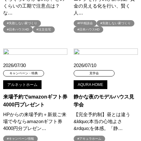
くらいの工期で注意点は？
金の見える化を行い、賢く
#収納＆インテリア
#古河林業
#古河林業の家
な…
人…
#古淵限定キャンペーン
#吉川
#同時見学会
#名もなき家事
#失敗しない家づくり
#FP相談会
#失敗しない家づくり
#名前も知らない花が咲いた
#吹き抜け
#吹き抜けのあるお家
#日本ハウスHD
#注文住宅
#日本ハウスHD
#吹抜け
#吹抜けのある住まい
#営業時間
#回遊動線
#国産材
#土地
#土地からお探しの方
#土地から家づくり
#土地から注文住宅
#土地さがし
#土地の相談会
#土地情報
#土地探し
#土地探しからOK
#土地探しからご相談可能
2026/07/30
2026/07/10
#土地探しサポート無料
#土地探し相談会
#土地活用
キャンペーン・特典
見学会
#土地活用イベント
#土間
#地下室
#地中熱
#地域密着
#地熱利用
#地熱利用 全館空調
#地震
#地震あんしん保証
アルネットホーム
AQURA HOME
#地震に強い家
#地震体験
#地震保険とは違うの？
来場予約でamazonギフト券
静かな夜のモデルハウス見
#地震安心保証
#埼玉
#埼玉/東京/神奈川/群馬
4000円プレゼント
学会
#埼玉で土地探し
#埼玉注文住宅
#埼玉県注文住宅
HPからの来場予約＋新規ご来
【完全予約制】昼とは違う
#埼玉県蓮田市
#埼玉／東京／神奈川／群馬
場で今ならamazonギフト券
&ldquo;本当の心地よさ
#塗り壁ワークショップ
#壁式鉄筋コンクリート
#売れてる
4000円分プレゼン…
&rdquo;を体感。「静…
#夏
#夏のはじまり
#夏の住宅性能
#夏の建築資金券開催中！
#キャンペーン情報
#アキュラホーム