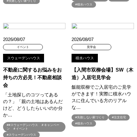
#失敗しない家づくり
#3か月で土地を決める
#3階建
#3階建て
#3階建分譲地
#積水ハウス
#45階
#4年連続世界記録達成
#5階建て見学会 完成
#6/1(土）GRAND OPEN
#6月限定
#6月限定イベント
#8/19・8/20
#8/1～9/30
#Amazonギフトカード
#amazonギフトカードプレゼント
#Amazonギフトプレゼント
2026/08/07
2026/08/07
#Amazonギフトプレゼントキャンペーン
#BALMUDA
#BinO
イベント
見学会
#DaiwaHouse
#DESIGN OFFICE
#English available
スウェーデンハウス
積水ハウス
#EnglishOK
#FPセミナー
#FP相談会
#Germoglio
#GRAND OPEN
#GWイベント
#GWイベント展示場
不動産に関するお悩みをお
【入間市双柳会場】SW（木
持ちの方必見！不動産相談
造）入居宅見学会
#GWキャンペーン
#GXフェア
#GX型志向住宅
会
#GX志向型住宅
#gx相談会
#GX補助金
#HD日本ハウス
飯能双柳でご入居宅のご見学
ができます！実際に積水ハウ
#HEBEL HAUS
#HInokiya
#HUGme
#iDeCo
#IH
「土地探しのコツってある
スに住んでいる方のリアル
の？」「親の土地はあるんだ
#instagram
#instalive
#IOT
#lifeknit desgin
#LIXIL
な…
けど、どうしたらいいのか分
#LUXURY CAMPAIGN
#Luxury Festa
#Naturia
か…
#失敗しない家づくり
#注文住宅
#NEW OPEN
#newモデルハウス
#NISA
#OPENHOUSE
#積水ハウス
##スウェーデンハウス ＃キャンペー
#Panasonic Homes
#panasonichomes
#Panasonicショールーム
ン ＃イベント
#PAWTNER
#PayPayポイントプレゼント
#スウェーデンハウス