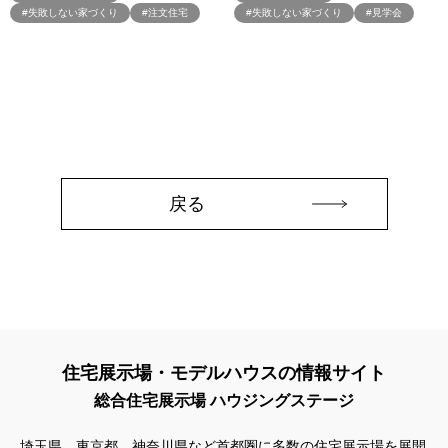
#夏の福袋
#夏も快適
#夏も涼しい
#夏休み
#失敗しない家づくり
#注文住宅
#失敗しない家づくり
#見学会
#夏休みイベント
#夏休み特集
#夏家づくり計画
#夏祭り
#夏至祭
#外壁タイル
#外壁綺麗
#外構
#外観
#多摩産材
#夜
#夜のモデルハウス
#夜の相談会
#夜の見学会
#大和ハウス
#大和ハウス×QuizKnock
#大和ハウスが選ばれる10の理由
#大和ハウス工業
#大型イベント
#大塚建設
#大宮北展示場
#大屋根高気密断熱
#大成建設ハウジング
#大空間
#大空間LDK
#大開口
戻る
#大開口・大空間
#天井の高い家
#天井の高い平屋
#太陽光
#太陽光パネル
#太陽光発電
#夫婦2人の家 平屋
#失敗しない
#失敗しない家
#失敗しない家づくり
#奏でる家 体験
#契約特典
#女性限定お金の話し
#子どもが賢くなる住まいづくり
#子どもイベント
#子供向け
#子育ち
#子育て
#季節限定イベント
#宅地
#宅地・分譲住宅
#安心購入術
住宅展示場・モデルハウスの情報サイト
#完全予約制
#完全個別相談
#完全無料
#完全自由設計
総合住宅展示場 ハウジングステージ
#完全規格住宅
#完成内覧会
#完成建物見学
#完成現場
#完成現場見学
#完成現場見学会
#完成見学会
#完成邸見学会
埼玉県、東京都、神奈川県など首都圏に多数の住宅展示場を展開