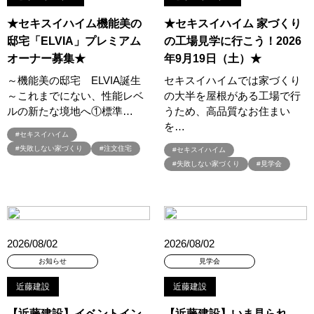
#二階建て
#人気カタログプレゼント
#今だけ特別価格
★セキスイハイム機能美の
★セキスイハイム 家づくり
#今どきの住まいづくり
#似顔絵
#低価格
#住まいづくり
邸宅「ELVIA」プレミアム
の工場見学に行こう！2026
#住まいづくりのお役立ち！
#住まいづくりのスタート
オーナー募集★
年9月19日（土）★
#住まいづくりの第一歩
#住まいづくりセミナー
～機能美の邸宅 ELVIA誕生
セキスイハイムでは家づくり
～これまでにない、性能レベ
の大半を屋根がある工場で行
#住まいのミュージアム
#住まいの参観日
#住まいの工場見学会
ルの新たな境地へ①標準…
うため、高品質なお住まい
#住まいの相談会
#住まいるフェスタ
#住まい博
#住み替え
を…
#住友不動産
#住友不動産ハウジング
#住友林業
#セキスイハイム
#失敗しない家づくり
#注文住宅
#セキスイハイム
#住友林業の家
#住友林業オリジナルキッチン
#失敗しない家づくり
#見学会
#住宅のプロが実践したテクニック
#住宅キャンペーン
#住宅セミナー
#住宅トレンド
#住宅フェア
#住宅フェア！！
#住宅ローン
#住宅ローンについて
#住宅ローン相談可
#住宅四天王エース
#住宅展示場
#住宅性能
2026/08/02
2026/08/02
#住宅検討初期の方必見！！
#住宅相談会
#住宅見学
お知らせ
見学会
#住宅設計相談会
#住宅資金の話し
#体感会
#体感型イベント
#体感見学
#体験イベント
#体験ツアー
#体験会
近藤建設
近藤建設
#体験体感
#体験型住宅展示場Tomorrow’s Life Museum
【近藤建設】イベントイン
【近藤建設】いま見られ