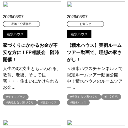
#オーナー様の生の声が聴ける！
#オーナー様宅
#オーナー様宅家庭訪問
#オーナー様宅見学
#オーナー様宅見学会
2026/08/07
2026/08/07
#オーナー様限定
#オーナ様宅見学会
#オープン
宅地・分譲住宅
お知らせ
#オープンハウス
#オープンハウス・アーキテクト
#オープン記念
積水ハウス
積水ハウス
#カタログ
#カタログ請求者様限定
#カビ・ダニ・臭い
家づくりにかかるお金が不
【積水ハウス】実例ルーム
#カースペース
#ガラポン
#ガレージ
#ガレージハウス
安な方に！FP相談会 随時
ツアー動画で、理想の家さ
#キッズコーナー
#キッズルームあり
#キッチン
開催！
がし！
#キッチンカー
#キッチン収納
#キャンペーン
人生の3大支出ともいわれる、
＜積水ハウスチャンネル＞で
#キャンペーン情報
#キャンペーン開催中
#キラテックタイル
教育、老後、そして住
限定ルームツアー動画公開
#クアトロ断熱フェア
#クオカード
#クチーナ
#クッキング
宅・・・住まいにかけられる
中！積水ハウスのルームツア
#クリスマス
#クリスマスイベント
#クリスマスツリー
お金…
ー…
#クリニック
#クレバリホーム
#クレバリーホーム
#ライフプラン
#失敗しない家づくり
#注文住宅
#グッズプレゼント
#グットデザイン賞受賞歴有り
#失敗しない家づくり
#積水ハウス
#積水ハウス
#グッドデザイン賞
#グランスマート
#グランドオープン
#グレードアップ
#グレードアップキャンペーン
#グレードアッププレゼント特典
#ゲーム
#コストパフォーマンス