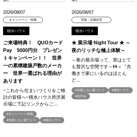
#ほったらかし見学会
#まちびらき
#みらいエコ住宅2026
2026/08/07
2026/08/07
#もりぞう
#もりぞうの家
#もるぞう
#ゆっくり見学
キャンペーン・特典
宅地・分譲住宅
#アイ
#アイシングクッキー
#アイスプレゼント
#アイスマート
#アイ工務店
#アウトドアスタイル
積水ハウス
積水ハウス
#アウトドアリビング
#アウトドアリビングフェア
ご来場特典！ QUOカード
★ 展示場 Night Tour ★ ～
#アキュラホーム
#アクアリュウム
#アクセサリーワークショップ
Pay 5000円分 プレゼン
夜のリッチな極上体験～
#アルネットホーム
#アレルギー
#アールギャラリー
トキャンペーン！！ 世界
～夜の展示場って、実はとて
#イズ熊谷展示場
#イヌ・ネコ
#イベント
#イベント情報
一の累積建築戸数のメーカ
も贅沢な空間です～👫＜『共
#インスタ
#インスタグラム
#インスタライブ
#インテリア
ー 世界一選ばれる理由が
働きで家にいるのはほとん
#インテリアキッチン
#インナーガレージ
#イースター
ど…
あります
#ウィザースホーム
#ウェブ予約限定
#エアコンのいらない家
~これから住まいづくりをご検
#失敗しない家づくり
#積水ハウス
#エアロハス
#エネレボZ
#エリア（上尾市）
討の皆様へ~積水ハウス所沢展
#見学会
示場に下記リンクからご…
#エリア（全国一斉）
#エリア（埼玉県）
#オシャレ
#オンライン
#オンラインセミナー
#オンライン工場ツアー
#キャンペーン情報
#オンライン工場見学
#オンライン相談
#オンライン相談会
#失敗しない家づくり
#積水ハウス
#オンライン相談窓口
#オンライン見学会
#オーダーキッチン
#オーナ―様宅ツアー
#オーナー住宅