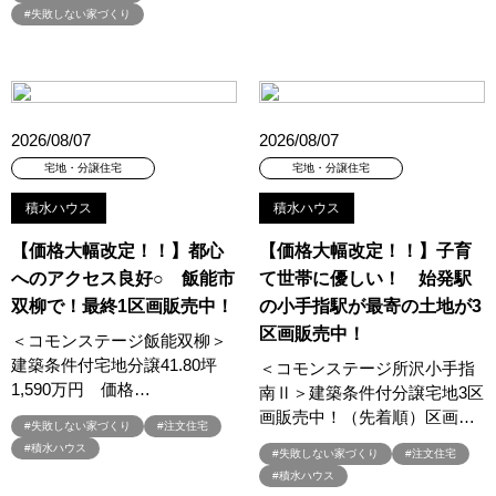
#失敗しない家づくり
#QUOカードプレゼント
#QUOカードｐａｙプレゼントキャンペーン
#RAKU SPA Staition
#Ready Made Houshinng.
#SDGsな家
#select PACKAGE
#se構法
#Skye5
#SR
#sumitomo forestry
#TLM
#TOKYOWOOD
2026/08/07
2026/08/07
#Tomorrow's Life Museum
#WEB
#WEBおうち見学会
宅地・分譲住宅
宅地・分譲住宅
#WEBでマイホーム
#WEBイベント
#WEBセミナー
#WEB予約限定
#WEB予約限定キャンペーン
積水ハウス
積水ハウス
#WEB予約限定来場特典
#WEB予約＆ご来場
#WEB来場特典
【価格大幅改定！！】都心
【価格大幅改定！！】子育
#web見学会
#wonder HAUS
#wonderhaus
#W基礎断熱
へのアクセス良好○ 飯能市
て世帯に優しい！ 始発駅
#W断熱
#W断熱フェア
#xevoΣ
#YouTube
#Youtube LIVE
双柳で！最終1区画販売中！
の小手指駅が最寄の土地が3
#YouTube配信
#Z
#zeh
#ZEHを超えるプラスエネルギー住宅
区画販売中！
＜コモンステージ飯能双柳＞
#ZEH仕様標準
#Z空調
#【9/１防災の日】
建築条件付宅地分譲41.80坪
＜コモンステージ所沢小手指
#【家族と暮らしを守る住まいづくり】
#【間取り相談会】
1,590万円 価格…
南Ⅱ＞建築条件付分譲宅地3区
#あざみ野
#あったかい
#あったかハイム
画販売中！（先着順）区画…
#失敗しない家づくり
#注文住宅
#いいとこどり、始まる。
#いい暮らし
#えらべる
#積水ハウス
#失敗しない家づくり
#注文住宅
#おうち見学ウィーク
#おしゃれ
#おしゃれな家づくり
#積水ハウス