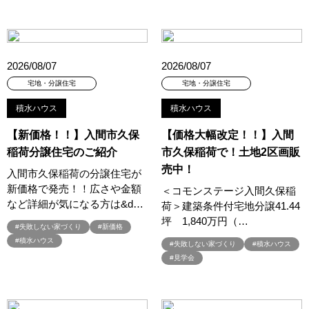
#おしやれな家づくり
#おひさまハイム
#お土地探し
#お子さま連れOK
#お子さんと一緒に
#お子様
#お子様も楽しめる
#お子様向け
#お子様歓迎
#お宅見学
#お客様満足度
#お家づくり
#お年玉
#お庭
2026/08/07
2026/08/07
#お役立ち情報
#お得
#お得な家づくり
#お得な情報
宅地・分譲住宅
宅地・分譲住宅
#お得情報
#お散歩
#お散歩見学会
#お正月
#お知らせ
積水ハウス
積水ハウス
#お米券
#お花見
#お金の話相談会
#かき氷
#かけっこ
#かしこい家づくり
#きこりん
#きれいなまち
【新価格！！】入間市久保
【価格大幅改定！！】入間
稲荷分譲住宅のご紹介
市久保稲荷で！土地2区画販
#こだわりたい方
#こだわりの家づくり
#これからの住宅選び
売中！
#ご予約不要
#ご入居宅
#ご入居宅見学
#ご成約特典
入間市久保稲荷の分譲住宅が
新価格で発売！！広さや金額
#ご来場WEB予約キャンペンーン
#ご来場WEB予約キャンペーン
＜コモンステージ入間久保稲
など詳細が気になる方は&d…
荷＞建築条件付宅地分譲41.44
#ご来場キャンペーン
#ご来場プレゼント
#ご来場予約フェア
坪 1,840万円（…
#さいたま市
#さいたま市注文住宅
#さいたま市浦和区領家
#失敗しない家づくり
#新価格
#積水ハウス
#失敗しない家づくり
#積水ハウス
#さよならキャンペーン
#さらぽか
#さわやかハイム
#見学会
#しっくい
#すみっコぐらし
#すみりん
#そらのま
#とうもろこし味来収穫体験付
#なんでも相談
#はじめての家づくり
#ひのき
#へーベルハウス