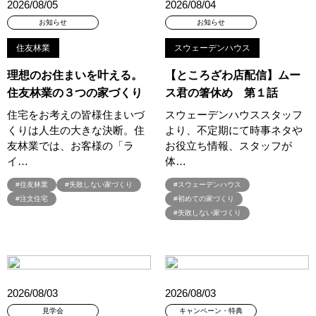
2026/08/05
2026/08/04
#プラン
#プランのセカンドオピニオン
#プランニング
#プランニングフェア
#プランプレゼント
#プラン作成
お知らせ
お知らせ
#プラン作成無料
#プラン検索
#プレゼント
住友林業
スウェーデンハウス
#プレゼントキャンペーン
#プレミアムナイトツアー
#プロに相談
理想のお住まいを叶える。
【ところざわ店配信】ムー
#プロに聞く土地探し
#ヘーベルハウス
#ペアローン
住友林業の３つの家づくり
ス君の箸休め 第１話
#ペアローンメリット＆デメリット
#ペット
#ペットとお出掛け
住宅をお考えの皆様住まいづ
スウェーデンハウススタッフ
#ペットと暮らす
#ペットと暮らす家
#ペットに優しい家
くりは人生の大きな決断。住
より、不定期にて時事ネタや
#ペットに優しい家作り
#ペットも喜ぶ家
友林業では、お客様の「ラ
お役立ち情報、スタッフが
#ペットも心地よい暮らし
#ペット可
#ペット可能
イ…
体…
#ホワイトデー
#ホームエレベーター採用住宅
#住友林業
#失敗しない家づくり
#スウェーデンハウス
#ポイントプレゼント
#ポウハウス
#ポラス
#注文住宅
#初めての家づくり
#ポラスの注文住宅
#ポラスグループ
#マイホーム
#失敗しない家づくり
#マイホームフェア
#マイホーム相談会
#マイホーム計画
#マッチング
#マルシェ
#マンション
#ミサワホーム
#ミサワホーム×LIXIL
#ミサワホーム×Panasonic
#メタバース展示場
#メディア掲載
#モデルハウス
2026/08/03
2026/08/03
#モデルハウス
#モデルハウス見学会
#モデルモニター募集
見学会
キャンペーン・特典