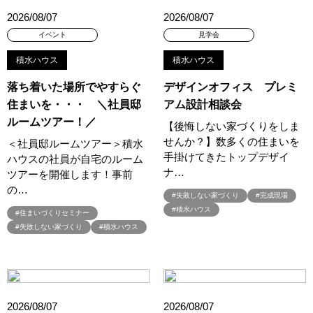
#コスパ
#コンシェルジュ
#ゴールデンウイーク
#サッシ
2026/08/07
2026/08/07
#サマーキャンペーン
#サラウェル
#シャーウッド
イベント
見学会
#シャーウッド熊谷展示場
#ショールーム
#ショールームツアー
積水ハウス
積水ハウス
#ショールーム見学
#シールづくり
#ジャパンディ
#ジョーズタウン
#スウェーデンハウス
落ち着いた場所でやすらぐ
デザインオフィス プレミ
#スウェーデンハウス ＃プレゼント＃イベント
住まいを・・・ ＼社員邸
アム設計相談会
#スウェーデンハウス ＃完成内覧会 ＃イベント
ルームツアー！／
【後悔しない家づくりをしま
#スウェーデンハウスの分譲住宅
#スキップフロア
せんか？】数多くの住まいを
＜社員邸ルームツアー＞積水
手掛けてきたトップデザイ
ハウスの社員が自宅のルーム
#スキップフロアー
#スタイリッシュ
#スタンプラリー
ナ…
ツアーを開催します！事前
#スペシャルイベント
#スマホで気軽に
#セキスイハイム
の…
#セキスイハイム木の家
#セキュレア文京向丘2丁目
#失敗しない家づくり
#完成現場
#積水ハウス
#住まいづくりセミナー
#セミオーダー
#セミオーダー住宅
#セミナー
#セルフ撮影会
#失敗しない家づくり
#積水ハウス
#セレクトプレミアム
#ソーラー
#タイル
#タイルの家
#タマホーム
#タワーマンション
#ダイワハウス
#ダイワハウスインスタグラム
#ダイワ錦糸町展示場
#ツアー
#テクノロジー
#テレビ放送
#ディズニー
#デザイナー
2026/08/07
2026/08/07
#デザイナーズハウス
#デザイナー設計
#デザイン