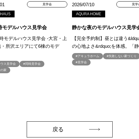
/01
2026/07/10
見学会
見学
家づくり
#これからの住宅選び
#ご予約不要
#ご入居宅
#ご入居宅見
 HAUS
AQURA HOME
#ご来場WEB予約キャンペーン
#ご来場キャンペーン
#ご来場プレゼント
住宅
#さいたま市浦和区領家
#さよならキャンペーン
#さらぽか
#
時モデルハウス見学会
静かな夜のモデルハウス見学
#そらのま
#とうもろこし味来収穫体験付
#なんでも相談
#はじめて
同時モデルハウス見学会 -大宮・上
【完全予約制】昼とは違う&ldqu
し見学会
#まちびらき
#みらいエコ住宅2026
#もりぞう
#もりぞう
越・所沢エリアにて6棟のモデ
の心地よさ&rdquo;を体感。「
イシングクッキー
#アイスプレゼント
#アイスマート
#アイ工務店
#アキュラホーム
#失敗しない家づくり
ドアリビングフェア
#アキュラホーム
#アクアリュウム
#アクセサリー
#見学会
ハウス見学会
#同時見学会
ー
#アールギャラリー
#イズ熊谷展示場
#イヌ・ネコ
#イベント
骨の家
イブ
#インテリア
#インテリアキッチン
#インナーガレージ
#イー
いらない家
#エアロハス
#エネレボZ
#エリア（上尾市）
#エリア（
オンラインセミナー
#オンライン工場ツアー
#オンライン工場見学
#オ
イン見学会
#オーダーキッチン
#オーナ―様宅ツアー
#オーナー住宅
家庭訪問
#オーナー様宅見学
#オーナー様宅見学会
#オーナー様限定
ウス・アーキテクト
#オープン記念
#カタログ
#カタログ請求者様限定
#ガレージ
#ガレージハウス
#キッズコーナー
#キッズルームあり
#
戻る
#キャンペーン情報
#キャンペーン開催中
#キラテックタイル
#ク