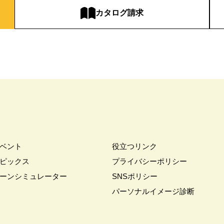
ック
#ピクニックデイ
#ファイナンシャルプランナー
#ファーストオー
カタログ請求
#フルコースメニュー
#フロントオープン型食洗機
#プラン
#プラン
フェア
#プランプレゼント
#プラン作成
#プラン作成無料
#プラン検
レミアムナイトツアー
#プロに相談
#プロに聞く土地探し
#ヘーベルハ
#ペット
#ペットとお出掛け
#ペットと暮らす
#ペットと暮らす家
トも喜ぶ家
#ペットも心地よい暮らし
#ペット可
#ペット可能
#ホ
#ポイントプレゼント
#ポウハウス
#ポラス
#ポラスの注文住宅
#
ム相談会
#マイホーム計画
#マッチング
#マルシェ
#マンション
ム×Panasonic
#メタバース展示場
#メディア掲載
#モデルハウス
モニター募集
#モニターハウス
#モンテッソーリ
#ヤマダホームズ
ベント
役立つリンク
ニットデザイン
#ライフプラン
#ライフプラン相談
#ランディ
#リ
ピックス
プライバシーポリシー
サイズモデルハウス
#リアルサイズ見学会
#リニューアル
#リニューア
ーンシミュレーター
SNSポリシー
会
#リホーム
#ルイスポールセン
#ルームツア―
#ルームツアー
パーソナルイメージ診断
談会
#ワンちゃんネコちゃんとの暮らし
#ワンダーハウス
#ワークショ
#一条の性能を知る
#一条工務店
#七夕
#三井ホーム
#三井ホー
動産
#不動産相続
#不安解消
#不燃化特化
#世田谷区千歳台
#世