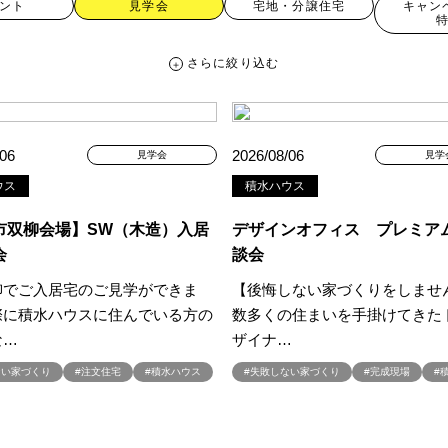
ント
見学会
宅地・分譲住宅
キャン
さらに絞り込む
さらに絞り込む
/06
2026/08/06
見学会
見学
ウス
積水ハウス
宅地・分譲住宅
キャンペーン・特典
お知らせ
市双柳会場】SW（木造）入居
デザインオフィス プレミア
会
談会
柳でご入居宅のご見学ができま
【後悔しない家づくりをしませ
ペーン ＃イベント
##スウェーデンハウス ＃内覧会 ＃イベント
##一斉
際に積水ハウスに住んでいる方の
数多くの住まいを手掛けてきた
#スウェーデンハウスの分譲住宅
#,ライフプランン
#1000万円プレゼント
な…
ザイナ…
#2024年
#2025年断熱仕様
#2026年カレンダー
#20時から見学
ない家づくり
#注文住宅
#積水ハウス
#失敗しない家づくり
#完成現場
#
周年
#3F建て
#3か月で土地を決める
#3階建
#3階建て
#3階建分
て見学会 完成
#6/1(土）GRAND OPEN
#6月限定
#6月限定イベント
zonギフトカードプレゼント
#Amazonギフトプレゼント
#Amazonギフト