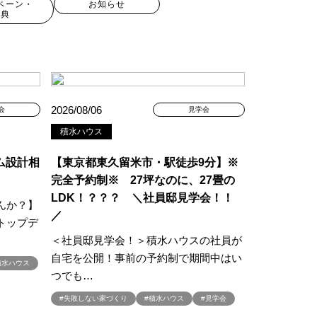
ペーン・
お知らせ
特典
2026/08/06
会
見学会
積水ハウス
ム設計相
【東京都東久留米市・駅徒歩9分】※
完全予約制※ 27坪なのに、27畳の
LDK！？？？ ＼社員邸見学会！！
んか？】
現場見学会
／
トップデ
キャンペーン
#100年住宅
＜社員邸見学会！＞積水ハウスの社員が
#2世帯住宅
自宅を公開！事前の予約制で期間中はい
積水ハウス
譲地
#45階
つでも…
#8/19・8/20
#8/1～9/30
#失敗しない家づくり
#積水ハウス
#見学会
プレゼントキャンペーン