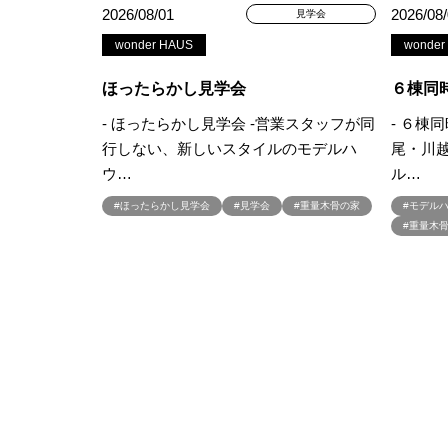
2026/08/01
2026/08
見学会
#こだわりたい方
#こだわりの
wonder HAUS
wonder
#ご来場WEB予約キャンペンーン
#さいたま市
#さいたま市注文
ほったらかし見学会
６棟同
#すみっコぐらし
#すみりん
- ほったらかし見学会 -営業スタッフが同
- ６棟
#へーベルハウス
#ほったらか
行しない、新しいスタイルのモデルハ
尾・川
#ゆっくり見学
#アイ
#ア
ウ…
ル…
#アウトドアリビング
#アウト
#ほったらかし見学会
#見学会
#重量木骨の家
#モデル
#アルネットホーム
#アレルギ
#重量木
#インスタグラム
#インスタラ
#ウェブ予約限定
#エアコンの
#オシャレ
#オンライン
#
#オンライン相談窓口
#オンラ
#オーナー様宅
#オーナー様宅
#オープンハウス
#オープンハ
#カースペース
#ガラポン
#キッチン収納
#キャンペーン