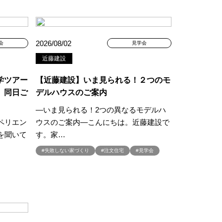
ミナー
#FP相談会
#GX型志向住宅
#iDeCo
#IH
#instagram
2026/08/02
会
見学会
NEW OPEN
#newモデルハウス
近藤建設
NER
SPA Staition
学ツアー
【近藤建設】いま見られる！２つのモ
」同日ご
デルハウスのご案内
restry
#TLM
Bイベント
#WEBセミナー
―いま見られる！2つの異なるモデルハ
特典
#web見学会
ペリエン
ウスのご案内―こんにちは。近藤建設で
を聞いて
す。家…
outube LIVE
#YouTube配信
家族と暮らしを守る住まいづくり】
#失敗しない家づくり
#注文住宅
#見学会
し
#えらべる
お土地探し
#お子さま連れOK
満足度
#お家づくり
#お散歩見学会
#お正月
こりん
#きれいなまち