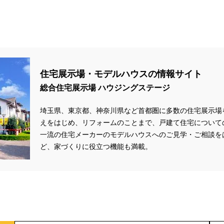
クリスマス
#クリスマスイベント
#クリスマスツリー
#クリニック
レゼント
#グットデザイン賞受賞歴有り
#グッドデザイン賞
#グランス
ップキャンペーン
#グレードアッププレゼント特典
#ゲーム
#コストパ
ウイーク
#サッシ
#サマーキャンペーン
#サラウェル
#シャーウッド
ツアー
#ショールーム見学
#シールづくり
#ジャパンディ
#ジョー
住宅展示場・モデルハウスの情報サイト
ト＃イベント
#スウェーデンハウス ＃完成内覧会 ＃イベント
#スウェー
総合住宅展示場 ハウジングステージ
ロアー
#スタイリッシュ
#スタンプラリー
#スペシャルイベント
#
ュレア文京向丘2丁目
#セミオーダー
#セミオーダー住宅
#セミナー
埼玉県、東京都、神奈川県など首都圏に多数の住宅展示場
ー
#タイル
#タイルの家
#タマホーム
#タワーマンション
#ダイ
えをはじめ、リフォームのことまで、戸建て住宅について
一流の住宅メーカーのモデルハウスへのご見学・ご相談を
#ダイワ錦糸町展示場
#ツアー
#テクノロジー
#テレビ放送
#ディ
ど、家づくりに役立つ機能も満載。
ナー設計
#デザイン
#デザインオフィス監修
#デザインセミナー
#
#ナチュリア
#ナフサショック
#ニジマス
#ネコと暮らす
#ハロ
ィン設え
#ハワイアン
#ハンドメイド
#バスツアー
#バス見学会
ン
#バーチャル体験
#パズルハント
#パナソニック
#パナソニック
#パナソニックホームズの家
#パナソニックホームズの空気・換気
#パナソ
#パナソニックホームズ５階建て
#パパママ応援ショツプ
#パンソニック