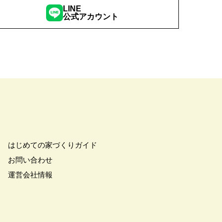
LINE
ナー募集
#フェア
公式アカウント
のセカンドオピニオン
索
#プレゼント
ウス
#ペアローン
#ペットに優しい家
ワイトデー
ポラスグループ
#マイホーム
#ミサワホーム
#モデルハウス
#ヤマダポイント
はじめての家づくりガイド
アルおままごと
#リアルサイズ
お問い合わせ
ルオープン
#リノベーション
運営会社情報
#レオハウス
ップ
#㎥設計
#一斉現場見学
ムの賃貸
#三菱地所ホーム
田谷区鎌田