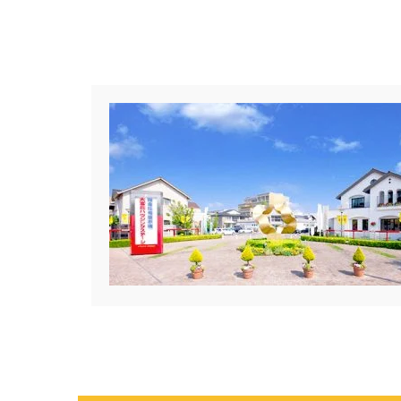
#クチーナ
#クッキング
#
#クレバリーホーム
#グッズプ
#グレードアップ
#グレードア
#コンシェルジュ
#ゴールデン
#ショールーム
#ショールーム
#スウェーデンハウス ＃プレゼン
#スキップフロア
#スキップフ
#セキスイハイム木の家
#セキ
#セレクトプレミアム
#ソーラ
#ダイワハウスインスタグラム
#デザイナーズハウス
#デザイ
#トヨタホ－ム
#ナイトツアー
#ハロウィンイベント
#ハロウ
#バルーンアート
#バレンタイ
#パナソニックホームズの分譲
#パナソニックホームズ防災の家