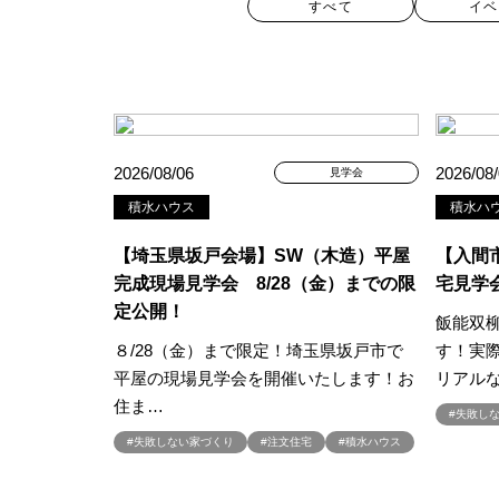
すべて
イベ
カテゴリー
2026/08/06
2026/08
見学会
積水ハウス
積水ハ
すべて
イベント
見学会
【埼玉県坂戸会場】SW（木造）平屋
【入間
ハッシュタグ
完成現場見学会 8/28（金）までの限
宅見学
定公開！
飯能双
##スウェーデンハウス ＃キャン
８/28（金）まで限定！埼玉県坂戸市で
す！実
##一斉現場見学会 #完成現場 
平屋の現場見学会を開催いたします！お
リアル
#1日限定イベント
#1級建築士
住ま…
#失敗し
#3/28（木）NEW OPEN
#35
#失敗しない家づくり
#注文住宅
#積水ハウス
#4年連続世界記録達成
#5階建
#Amazonギフトカード
#ama