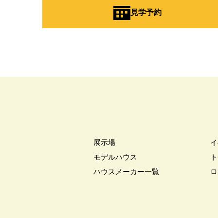
#ビルトインガレージ
#ピクニ
見学予約
#フェア開催
#フェア開催中
#プランニング
#プランニング
#プレゼントキャンペーン
#プ
#ペアローンメリット＆デメリット
#ペットに優しい家作り
#ペッ
#ホームエレベーター採用住宅
#マイホームフェア
#マイホー
#ミサワホーム×LIXIL
#ミサワホー
#モデルハウス見学会
#モデル
展示場
イ
#ユニバーサルホーム
#ライフ
モデルハウス
ト
#リアルサイズモデル
#リアル
ハウスメーカー一覧
ロ
#リフォーム
#リフォーム相談
#レジリエンス住宅
#ローン相
#一斉現場見学会
#一斉見学会
#三階建て住宅
#上尾
#不