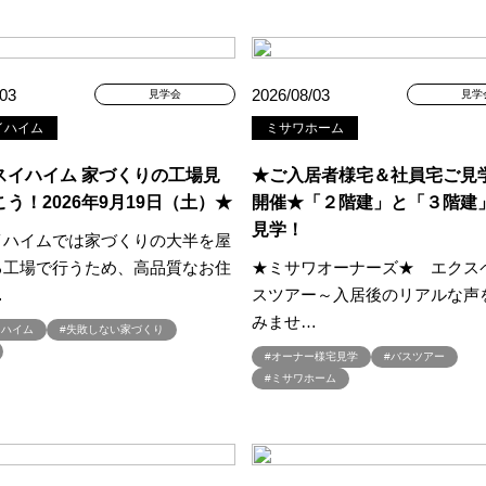
aHouse
#DESIGN OFFICE
#English available
#EnglishOK
#FPセ
#GWイベント
#GWイベント展示場
#GWキャンペーン
#GXフェア
#GX補助金
#HD日本ハウス
#HEBEL HAUS
#HInokiya
#HUGme
/03
2026/08/03
見学会
見学
sgin
#LIXIL
#LUXURY CAMPAIGN
#Luxury Festa
#Naturia
#
イハイム
ミサワホーム
nasonic Homes
#panasonichomes
#Panasonicショールーム
#PAWT
#QUOカードプレゼント
#QUOカードｐａｙプレゼントキャンペーン
#RAKU 
スイハイム 家づくりの工場見
★ご入居者様宅＆社員宅ご見
う！2026年9月19日（土）★
開催★「２階建」と「３階建
DGsな家
#select PACKAGE
#se構法
#Skye5
#SR
#sumitomo fo
見学！
ife Museum
#WEB
#WEBおうち見学会
#WEBでマイホーム
#WE
イハイムでは家づくりの大半を屋
定キャンペーン
#WEB予約限定来場特典
#WEB予約＆ご来場
#WEB来場
る工場で行うため、高品質なお住
★ミサワオーナーズ★ エクス
…
スツアー～入居後のリアルな声
#W基礎断熱
#W断熱
#W断熱フェア
#xevoΣ
#YouTube
#Y
みませ…
ラスエネルギー住宅
#ZEH仕様標準
#Z空調
#【9/１防災の日】
#【
イハイム
#失敗しない家づくり
#あったかい
#あったかハイム
#いいとこどり、始まる。
#いい暮ら
#オーナー様宅見学
#バスツアー
#ミサワホーム
れ
#おしゃれな家づくり
#おしやれな家づくり
#おひさまハイム
#
#お子様も楽しめる
#お子様向け
#お子様歓迎
#お宅見学
#お客様
情報
#お得
#お得な家づくり
#お得な情報
#お得情報
#お散歩
#お金の話相談会
#かき氷
#かけっこ
#かしこい家づくり
#き