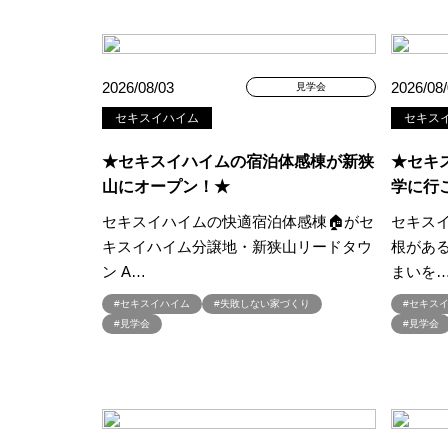
#BALMUDA
#BinO
#Daiw
#Germoglio
#GRAND OPEN
#GX志向型住宅
#gx相談会
2026/08/03
2026/08
見学会
#instalive
#IOT
#lifeknit de
セキスイハイム
セキス
#NISA
#OPENHOUSE
#Pa
#PayPayポイントプレゼント
★セキスイハイムの宿泊体感棟が新狭
★セキ
山にオープン！★
学に行こ
#Ready Made Houshinng.
#S
#TOKYOWOOD
#Tomorrow's L
セキスイハイムの快適宿泊体感棟🏠がセ
セキス
#WEB予約限定
#WEB予約限
キスイハイム分譲地・新狭山リードタウ
根があ
ン A…
まいを
#wonder HAUS
#wonderhaus
#Z
#zeh
#ZEHを超えるプ
#セキスイハイム
#失敗しない家づくり
#セキス
#見学会
#見学会
#【間取り相談会】
#あざみ野
#おうち見学ウィーク
#おしゃ
#お子さんと一緒に
#お子様
#お年玉
#お庭
#お役立ち
#お知らせ
#お米券
#お花見