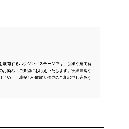
#クレバリホーム
マート
#グランドオープン
フォーマンス
#コスパ
#シャーウッド熊谷展示場
ズタウン
#スウェーデンハウス
デンハウスの分譲住宅
スマホで気軽に
#セキスイハイム
#セルフ撮影会
を展開するハウジングステージでは、新築や建て替
ワハウス
のお悩み・ご要望にお応えいたします。実績豊富な
はじめ、土地探しや間取り作成のご相談申し込みな
ズニー
#デザイナー
トヨタホーム
#トヨタホーム東京
インイベント
#ハロウィン
#バリアフリー
#バリスタ
ホームズ
ニックホームズ全館空調
ホームズ
#ヒノキ
#ヒノキヤ