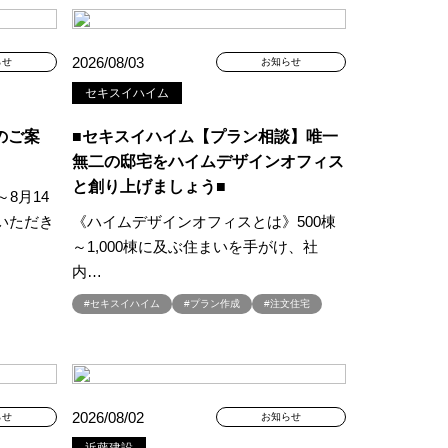
ミナー
#FP相談会
#GX型志向住宅
2026/08/03
らせ
お知らせ
#iDeCo
#IH
#instagram
セキスイハイム
NEW OPEN
#newモデルハウス
NER
のご案
■セキスイハイム【プラン相談】唯一
SPA Staition
無二の邸宅をハイムデザインオフィス
と創り上げましょう■
restry
#TLM
8月14
Bイベント
#WEBセミナー
いただき
《ハイムデザインオフィスとは》500棟
特典
#web見学会
～1,000棟に及ぶ住まいを手がけ、社
内…
outube LIVE
#YouTube配信
家族と暮らしを守る住まいづくり】
#セキスイハイム
#プラン作成
#注文住宅
し
#えらべる
お土地探し
#お子さま連れOK
満足度
#お家づくり
#お散歩見学会
#お正月
2026/08/02
らせ
お知らせ
こりん
#きれいなまち