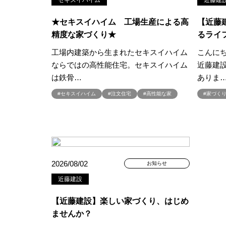
セキスイハイム
近藤建
#こだわりたい方
#こだわりの
★セキスイハイム 工場生産による高
【近藤
#ご来場WEB予約キャンペンーン
精度な家づくり★
るライ
#さいたま市
#さいたま市注文
工場内建築から生まれたセキスイハイム
こんに
#すみっコぐらし
#すみりん
ならではの高性能住宅。セキスイハイム
近藤建
#へーベルハウス
#ほったらか
は鉄骨…
ありま
#ゆっくり見学
#アイ
#ア
#セキスイハイム
#注文住宅
#アウトドアリビング
#高性能な家
#アウト
#家づく
#アルネットホーム
#アレルギ
#インスタグラム
#インスタラ
#ウェブ予約限定
#エアコンの
#オシャレ
#オンライン
#
2026/08/02
お知らせ
#オンライン相談窓口
#オンラ
近藤建設
#オーナー様宅
#オーナー様宅
#オープンハウス
#オープンハ
【近藤建設】楽しい家づくり、はじめ
#カースペース
#ガラポン
ませんか？
#キッチン収納
#キャンペーン