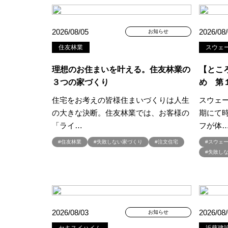
#BALMUDA
#BinO
#Daiw
#Germoglio
#GRAND OPEN
2026/08/05
2026/08
お知らせ
#GX志向型住宅
#gx相談会
住友林業
スウェ
#instalive
#IOT
#lifeknit de
#NISA
#OPENHOUSE
#Pa
理想のお住まいを叶える。住友林業の
【とこ
#PayPayポイントプレゼント
３つの家づくり
め 第
#Ready Made Houshinng.
#S
住宅をお考えの皆様住まいづくりは人生
スウェ
#TOKYOWOOD
#Tomorrow's L
の大きな決断。住友林業では、お客様の
期にて
#WEB予約限定
#WEB予約限
「ライ…
フが体
#wonder HAUS
#wonderhaus
#住友林業
#失敗しない家づくり
#注文住宅
#スウェ
#Z
#zeh
#ZEHを超えるプ
#失敗し
#【間取り相談会】
#あざみ野
#おうち見学ウィーク
#おしゃ
#お子さんと一緒に
#お子様
#お年玉
#お庭
#お役立ち
2026/08/03
2026/08
お知らせ
#お知らせ
#お米券
#お花見