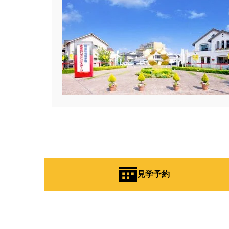
#ビルトインガレージ
#ピクニ
#フェア開催
#フェア開催中
#プランニング
#プランニング
#プレゼントキャンペーン
#プ
#ペアローンメリット＆デメリット
#ペットに優しい家作り
#ペッ
#ホームエレベーター採用住宅
#マイホームフェア
#マイホー
#ミサワホーム×LIXIL
#ミサワホー
#モデルハウス見学会
#モデル
#ユニバーサルホーム
#ライフ
#リアルサイズモデル
#リアル
見学予約
#リフォーム
#リフォーム相談
#レジリエンス住宅
#ローン相
#一斉現場見学会
#一斉見学会
#三階建て住宅
#上尾
#不