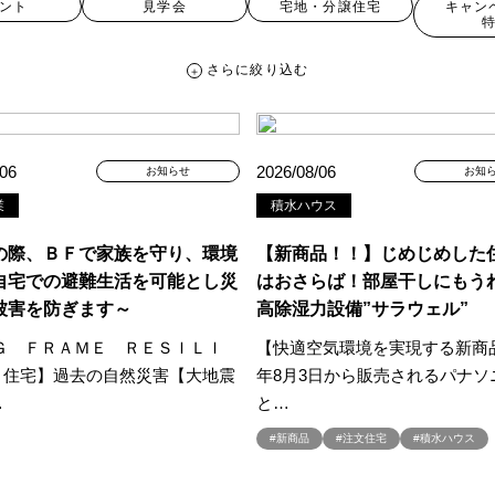
ント
見学会
宅地・分譲住宅
キャン
さらに絞り込む
さらに絞り込む
/06
2026/08/06
お知らせ
お知
業
積水ハウス
宅地・分譲住宅
キャンペーン・特典
お知らせ
の際、ＢＦで家族を守り、環境
【新商品！！】じめじめした
自宅での避難生活を可能とし災
はおさらば！部屋干しにもう
被害を防ぎます～
高除湿力設備”サラウェル”
ペーン ＃イベント
##スウェーデンハウス ＃内覧会 ＃イベント
##一斉
ＩＧ ＦＲＡＭＥ ＲＥＳＩＬＩ
【快適空気環境を実現する新商品
#スウェーデンハウスの分譲住宅
#,ライフプランン
#1000万円プレゼント
Ｅ住宅】過去の自然災害【大地震
年8月3日から販売されるパナソ
#2024年
#2025年断熱仕様
#2026年カレンダー
#20時から見学
…
と…
周年
#3F建て
#3か月で土地を決める
#3階建
#3階建て
#3階建分
#新商品
#注文住宅
#積水ハウス
て見学会 完成
#6/1(土）GRAND OPEN
#6月限定
#6月限定イベント
zonギフトカードプレゼント
#Amazonギフトプレゼント
#Amazonギフト