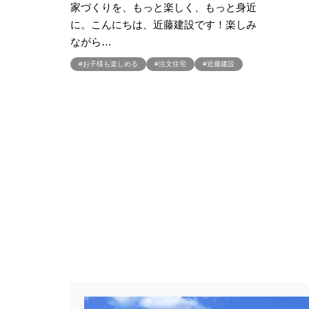
家づくりを、もっと楽しく、もっと身近
#クチーナ
#クッキング
#
に。こんにちは、近藤建設です！楽しみ
#クレバリーホーム
#グッズプ
ながら…
#グレードアップ
#グレードア
#お子様も楽しめる
#注文住宅
#近藤建設
#コンシェルジュ
#ゴールデン
#ショールーム
#ショールーム
#スウェーデンハウス ＃プレゼン
#スキップフロア
#スキップフ
#セキスイハイム木の家
#セキ
#セレクトプレミアム
#ソーラ
#ダイワハウスインスタグラム
#デザイナーズハウス
#デザイ
#トヨタホ－ム
#ナイトツアー
#ハロウィンイベント
#ハロウ
#バルーンアート
#バレンタイ
#パナソニックホームズの分譲
#パナソニックホームズ防災の家