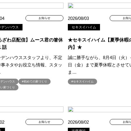
aHouse
#DESIGN OFFICE
#English available
#EnglishOK
#FPセ
#GWイベント
#GWイベント展示場
#GWキャンペーン
#GXフェア
/04
2026/08/03
お知らせ
お知
#GX補助金
#HD日本ハウス
#HEBEL HAUS
#HInokiya
#HUGme
ーデンハウス
セキスイハイム
sgin
#LIXIL
#LUXURY CAMPAIGN
#Luxury Festa
#Naturia
#
nasonic Homes
#panasonichomes
#Panasonicショールーム
#PAWT
ろざわ店配信】ムース君の箸休
★セキスイハイム【夏季休暇
#QUOカードプレゼント
#QUOカードｐａｙプレゼントキャンペーン
#RAKU 
１話
内】★
DGsな家
#select PACKAGE
#se構法
#Skye5
#SR
#sumitomo fo
ーデンハウススタッフより、不定
誠に勝手ながら、8月4日（火）～
ife Museum
#WEB
#WEBおうち見学会
#WEBでマイホーム
#WE
時事ネタやお役立ち情報、スタッ
日（金）まで夏季休暇とさせて
定キャンペーン
#WEB予約限定来場特典
#WEB予約＆ご来場
#WEB来場
…
ま…
#W基礎断熱
#W断熱
#W断熱フェア
#xevoΣ
#YouTube
#Y
ーデンハウス
#初めての家づくり
#セキスイハイム
ラスエネルギー住宅
#ZEH仕様標準
#Z空調
#【9/１防災の日】
#【
ない家づくり
#あったかい
#あったかハイム
#いいとこどり、始まる。
#いい暮ら
れ
#おしゃれな家づくり
#おしやれな家づくり
#おひさまハイム
#
#お子様も楽しめる
#お子様向け
#お子様歓迎
#お宅見学
#お客様
情報
#お得
#お得な家づくり
#お得な情報
#お得情報
#お散歩
/02
2026/08/02
お知らせ
お知
#お金の話相談会
#かき氷
#かけっこ
#かしこい家づくり
#き