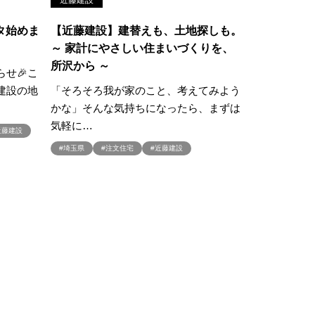
近藤建設
学
#ご成約特典
タ始めま
【近藤建設】建替えも、土地探しも。
#ご来場予約フェア
～ 家計にやさしい住まいづくりを、
さわやかハイム
#しっくい
所沢から ～
せ🎉こ
の家づくり
#ひのき
建設の地
「そろそろ我が家のこと、考えてみよう
の家
#もるぞう
かな」そんな気持ちになったら、まずは
#アウトドアスタイル
気軽に…
ワークショップ
近藤建設
#埼玉県
#注文住宅
#近藤建設
#イベント情報
#インスタ
スター
#ウィザースホーム
全国一斉）
#エリア（埼玉県）
ンライン相談
#オンライン相談会
#オーナー様の生の声が聴ける！
#オーナ様宅見学会
#オープン
#カビ・ダニ・臭い
キッチン
#キッチンカー
アトロ断熱フェア
#クオカード