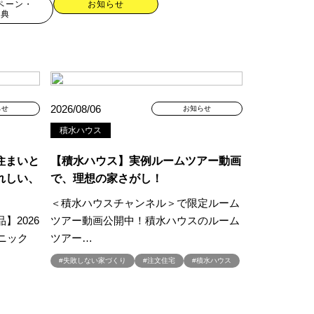
ペーン・
お知らせ
特典
2026/08/06
らせ
お知らせ
積水ハウス
住まいと
【積水ハウス】実例ルームツアー動画
れしい、
で、理想の家さがし！
＜積水ハウスチャンネル＞で限定ルーム
現場見学会
】2026
ツアー動画公開中！積水ハウスのルーム
キャンペーン
#100年住宅
ニック
ツアー…
#2世帯住宅
#失敗しない家づくり
#注文住宅
#積水ハウス
譲地
#45階
#8/19・8/20
#8/1～9/30
プレゼントキャンペーン