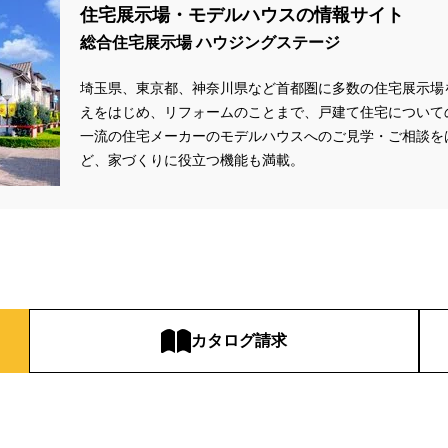
住宅展示場・モデルハウスの情報サイト
ック
#ピクニックデイ
#ファイナンシャルプランナー
#ファーストオー
総合住宅展示場 ハウジングステージ
#フルコースメニュー
#フロントオープン型食洗機
#プラン
#プラン
フェア
#プランプレゼント
#プラン作成
#プラン作成無料
#プラン検
埼玉県、東京都、神奈川県など首都圏に多数の住宅展示場
レミアムナイトツアー
#プロに相談
#プロに聞く土地探し
#ヘーベルハ
えをはじめ、リフォームのことまで、戸建て住宅について
#ペット
#ペットとお出掛け
#ペットと暮らす
#ペットと暮らす家
一流の住宅メーカーのモデルハウスへのご見学・ご相談を
トも喜ぶ家
#ペットも心地よい暮らし
ど、家づくりに役立つ機能も満載。
#ペット可
#ペット可能
#ホ
#ポイントプレゼント
#ポウハウス
#ポラス
#ポラスの注文住宅
#
ム相談会
#マイホーム計画
#マッチング
#マルシェ
#マンション
ム×Panasonic
#メタバース展示場
#メディア掲載
#モデルハウス
モニター募集
#モニターハウス
#モンテッソーリ
#ヤマダホームズ
ニットデザイン
#ライフプラン
#ライフプラン相談
#ランディ
#リ
サイズモデルハウス
#リアルサイズ見学会
#リニューアル
#リニューア
カタログ請求
会
#リホーム
#ルイスポールセン
#ルームツア―
#ルームツアー
談会
#ワンちゃんネコちゃんとの暮らし
#ワンダーハウス
#ワークショ
#一条の性能を知る
#一条工務店
#七夕
#三井ホーム
#三井ホー
動産
#不動産相続
#不安解消
#不燃化特化
#世田谷区千歳台
#世