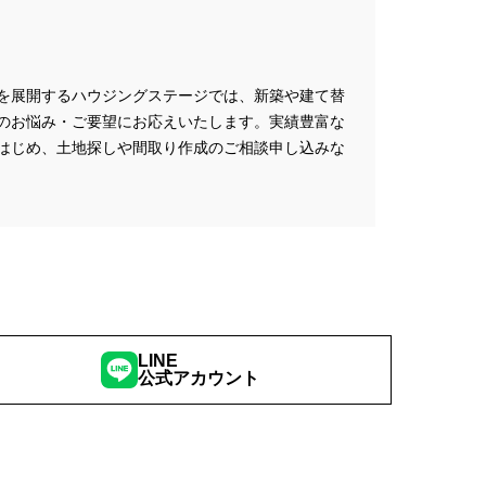
ナー募集
#フェア
のセカンドオピニオン
索
#プレゼント
を展開するハウジングステージでは、新築や建て替
ウス
#ペアローン
のお悩み・ご要望にお応えいたします。実績豊富な
#ペットに優しい家
はじめ、土地探しや間取り作成のご相談申し込みな
ワイトデー
ポラスグループ
#マイホーム
#ミサワホーム
#モデルハウス
#ヤマダポイント
アルおままごと
#リアルサイズ
ルオープン
#リノベーション
LINE
公式アカウント
#レオハウス
ップ
#㎥設計
#一斉現場見学
ムの賃貸
#三菱地所ホーム
田谷区鎌田