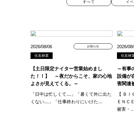
すべて
イベ
カテゴリー
2026/08/06
2026/08
お知らせ
住友林業
住友林
すべて
イベント
見学会
【土日限定ナイター営業始めまし
～有事
ハッシュタグ
た！！】 ～夜だからこそ、家の心地
設備が
よさが見えてくる。～
害関連
##スウェーデンハウス ＃キャン
「日中は忙しくて....」「暑くて外に出た
【 Ｂ
##一斉現場見学会 #完成現場 
くない....」「仕事終わりにいけた…
ＥＮＣ
#1日限定イベント
#1級建築士
被害・
#3/28（木）NEW OPEN
#35
#4年連続世界記録達成
#5階建
#Amazonギフトカード
#ama