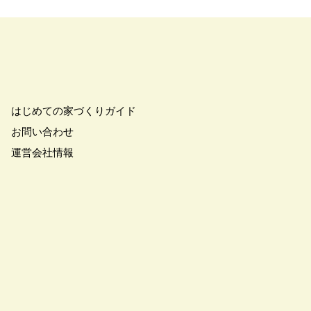
帯
#二世帯住宅
#二階建て
り
#住まいづくりのお役立ち！
住まいの参観日
#住友不動産ハウジング
ャンペーン
#住宅セミナー
はじめての家づくりガイド
可
#住宅四天王エース
#住宅資金の話し
#体感会
お問い合わせ
orrow’s Life Museum
運営会社情報
#健康
#先進住宅
お金をかけたくない
#全館空調
夫婦
#内製化
#内覧見学
#分譲地 建売 土地探し
#制振ダンパー
#制震
イン
#北欧住宅
#北欧風
#収納
#収納＆インテリア