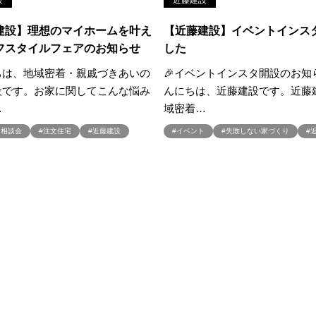
設
近藤建設
家づくり
#これからの住宅選び
#ご予約不要
#ご入居宅
#ご入居宅見
建設】理想のマイホームを叶え
【近藤建設】イベントインス
#ご来場WEB予約キャンペーン
#ご来場キャンペーン
#ご来場プレゼント
フスタイルフェアのお知らせ
した
住宅
#さいたま市浦和区領家
#さよならキャンペーン
#さらぽか
#
ちは、地域密着・親戚づきあいの
🎉イベントインスタ開設のお知ら
#そらのま
#とうもろこし味来収穫体験付
#なんでも相談
#はじめて
設です。お家に関してこんな悩み
んにちは、近藤建設です。近藤
し見学会
#まちびらき
#みらいエコ住宅2026
#もりぞう
#もりぞう
…
域密着…
イシングクッキー
#アイスプレゼント
#アイスマート
#アイ工務店
ドアリビングフェア
り相談会
#注文住宅
#近藤建設
#アキュラホーム
#アクアリュウム
#イベント
#失敗しない家づくり
#アクセサリー
#
ー
#アールギャラリー
#イズ熊谷展示場
#イヌ・ネコ
#イベント
イブ
#インテリア
#インテリアキッチン
#インナーガレージ
#イー
いらない家
#エアロハス
#エネレボZ
#エリア（上尾市）
#エリア（
オンラインセミナー
#オンライン工場ツアー
#オンライン工場見学
#オ
イン見学会
#オーダーキッチン
#オーナ―様宅ツアー
#オーナー住宅
家庭訪問
#オーナー様宅見学
#オーナー様宅見学会
#オーナー様限定
ウス・アーキテクト
#オープン記念
#カタログ
#カタログ請求者様限定
#ガレージ
#ガレージハウス
#キッズコーナー
#キッズルームあり
#
#キャンペーン情報
#キャンペーン開催中
#キラテックタイル
#ク