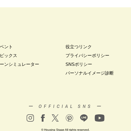
#中庭
#久喜市東大輪
#予約不要
#予約特典
#予約特典有
#二世
だけ特別価格
#今どきの住まいづくり
#似顔絵
#低価格
#住まいづく
まいづくりの第一歩
#住まいづくりセミナー
#住まいのミュージアム
#
の相談会
#住まいるフェスタ
#住まい博
#住み替え
#住友不動産
#住友林業オリジナルキッチン
#住宅のプロが実践したテクニック
#住宅キ
ベント
役立つリンク
#住宅フェア！！
#住宅ローン
#住宅ローンについて
#住宅ローン相談
住宅検討初期の方必見！！
#住宅相談会
#住宅見学
#住宅設計相談会
ピックス
プライバシーポリシー
#体験イベント
#体験ツアー
#体験会
#体験体感
#体験型住宅展示場Tom
ーンシミュレーター
SNSポリシー
#体験施設イベント
#何も決まっていなくてもOK
#併用
#個別相談会
パーソナルイメージ診断
#光熱費対策
#入居宅実例見学
#入居宅見学
#入居宅訪問
#入居後に
学会
#入間市分譲
#全員プレゼント
#全館床暖房
#全館空気清浄
全館空調パナソニックホームズ
#全館空調体験会
#共働きの家
#共働き
住宅
#分譲住宅/分譲宅地/建築条件付土地
#分譲住宅フェア
#分譲地
ー OFFICIAL SNS ー
学会
#分譲情報
#初めての家づくり
#初夢キャンペーン
#別荘地
#創業70周年
#勉強会
#動物
#北欧
#北欧の暮らし
#北欧デザ
半期に一度のキャンペーン
#半規格住宅
#南区大谷口
#南極
#南青山
© Housing Stage All rights reserved.