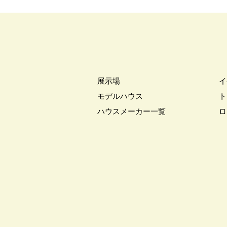
#世界に一つ風鈴・うちわ作り
#人気カタログプレゼント
#今
#住まいづくりのスタート
#住
#住まいの工場見学会
#住まい
#住友林業
#住友林業の家
展示場
イ
#住宅トレンド
#住宅フェア
#住宅展示場
#住宅性能
#
モデルハウス
ト
#体感型イベント
#体感見学
ハウスメーカー一覧
ロ
#体験型見学会
#体験宿泊
#光と風の家
#光熱費削減
#入居者内覧会
#入居者様宅見
#全館空調スマートエアーズ
#
#分譲
#分譲フェア
#分譲
#分譲地・土地探し
#分譲地見
#制震ダンパー
#創業105年
絞り込む
#北洲
#北洲ハウジング
#