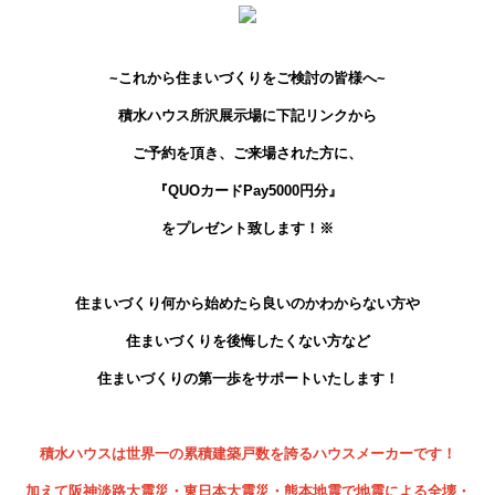
~これから住まいづくりをご検討の皆様へ
~
積水ハウス所沢展示場に下記リンク
から
ご予約を頂き、
ご来場された方に、
『QUO
カードPay5
000
円分
』
をプレゼント致します！※
住まいづくり何から始めたら良いのかわからない方や
住まいづくりを後悔したくない方など
住まいづくりの第一歩をサポートいたします！
積水ハウスは世界一の累積建築戸数を誇るハウスメーカーです！
加えて阪神淡路大震災・東日本大震災・熊本地震で地震による全壊・