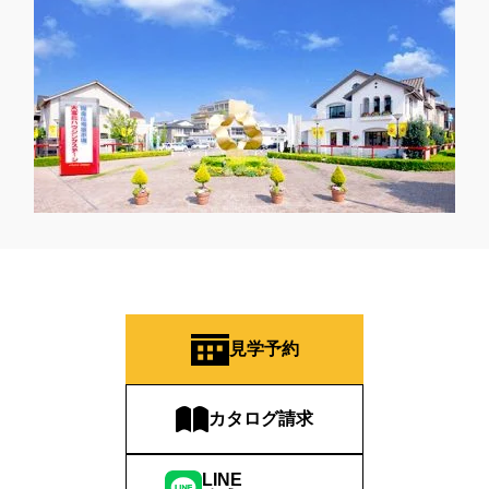
#何も決まっていなくてもOK
#併用
#個別相談会
#健康
#先進住宅
#光と風の家
#光熱費削減
#光熱費対策
#入居宅実例見学
#入居宅見学
#入居宅訪問
#入居後にお金をかけたくない
#入居者内覧会
#入居者様宅見学会
#入間市分譲
#全員プレゼント
#全館床暖房
#全館空気清浄
#全館空調
#全館空調スマートエアーズ
#全館空調パナソニックホームズ
#全館空調体験会
#共働きの家
#共働き夫婦
#内製化
#内覧見学
#分譲
#分譲フェア
#分譲住宅
#分譲住宅/分譲宅地/建築条件付土地
#分譲住宅フェア
#分譲地
#分譲地 建売 土地探し
#分譲地・土地探し
#分譲地見学会
#分譲情報
#初めての家づくり
見学予約
#初夢キャンペーン
#別荘地
#制振ダンパー
#制震
#制震ダンパー
#創業105年
#創業70周年
#勉強会
#動物
#北欧
#北欧の暮らし
#北欧デザイン
#北欧住宅
#北欧風
カタログ請求
#北洲
#北洲ハウジング
#半期に一度のキャンペーン
#半規格住宅
#南区大谷口
#南極
#南青山
#収納
LINE