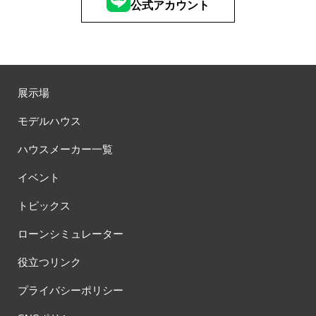
公式アカウント
#収納＆インテリア
#古河林業
#古河林業の家
#古淵限定キャンペーン
#吉川
#同時見学会
#名もなき家事
#名前も知らない花が咲いた
#吹き抜け
#吹き抜けのあるお家
#吹抜け
#吹抜けのある住まい
#営業時間
#回遊動線
#国産材
#土地
#土地からお探しの方
#土地から家づくり
展示場
#土地から注文住宅
#土地さがし
#土地の相談会
#土地情報
モデルハウス
#土地探し
#土地探しからOK
#土地探しからご相談可能
#土地探しサポート無料
#土地探し相談会
#土地活用
ハウスメーカー一覧
#土地活用イベント
#土間
#地下室
#地中熱
#地域密着
イベント
#地熱利用
#地熱利用 全館空調
#地震
#地震あんしん保証
#地震に強い家
#地震体験
#地震保険とは違うの？
トピックス
#地震安心保証
#埼玉
#埼玉/東京/神奈川/群馬
ローンシミュレーター
#埼玉で土地探し
#埼玉注文住宅
#埼玉県注文住宅
#埼玉県蓮田市
#埼玉／東京／神奈川／群馬
役立つリンク
#塗り壁ワークショップ
#壁式鉄筋コンクリート
#売れてる
プライバシーポリシー
#夏
#夏のはじまり
#夏の住宅性能
#夏の建築資金券開催中！
#夏の福袋
#夏も快適
#夏も涼しい
#夏休み