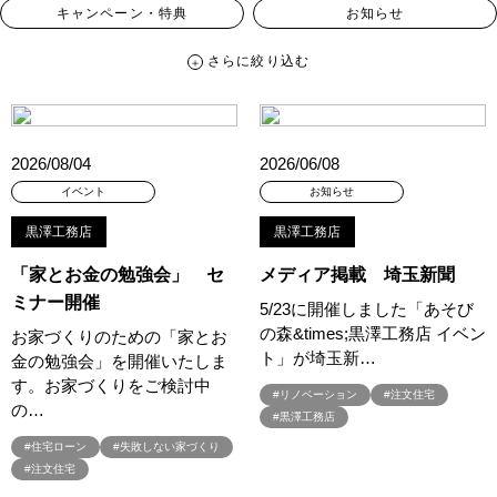
キャンペーン・特典
お知らせ
さらに絞り込む
さらに絞り込む
カテゴリー
すべて
イベント
見学会
宅地・分譲住宅
2026/08/04
2026/06/08
キャンペーン・特典
お知らせ
イベント
お知らせ
黒澤工務店
黒澤工務店
ハッシュタグ
「家とお金の勉強会」 セ
メディア掲載 埼玉新聞
##スウェーデンハウス ＃キャンペーン ＃イベント
ミナー開催
5/23に開催しました「あそび
##スウェーデンハウス ＃内覧会 ＃イベント
##一斉現場見学会
の森&times;黒澤工務店 イベン
お家づくりのための「家とお
##一斉現場見学会 #完成現場 #スウェーデンハウスの分譲住宅
ト」が埼玉新…
金の勉強会」を開催いたしま
#,ライフプランン
#1000万円プレゼントキャンペーン
#100年住宅
す。お家づくりをご検討中
#リノベーション
#注文住宅
#1日限定イベント
#1級建築士
#2024年
#2025年断熱仕様
の…
#黒澤工務店
#2026年カレンダー
#20時から見学
#2世帯住宅
#住宅ローン
#失敗しない家づくり
#3/28（木）NEW OPEN
#35周年
#3F建て
#注文住宅
#3か月で土地を決める
#3階建
#3階建て
#3階建分譲地