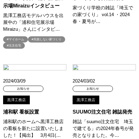
#デザインオフィス監修
#デザインセミナー
#トヨタホーム
示場Miraizuインタビュー
家づくり学校の雑誌「埼玉で
#トヨタホーム東京
#トヨタホ－ム
#ナイトツアー
の家づくり」 vol.14 ・2024
黒澤工務店モデルハウスを出
#ナチュリア
#ナフサショック
#ニジマス
#ネコと暮らす
春・夏号が…
展中の「浦和住宅展示場
#ハロインイベント
#ハロウィン
#ハロウィンイベント
Miraizu」さんにインタビ…
#ハロウィン設え
#ハワイアン
#ハンドメイド
#バスツアー
#マイホーム
#失敗しない家づくり
#バス見学会
#バリアフリー
#バリスタ
#バルーンアート
#注文住宅
#バレンタイン
#バーチャル体験
#パズルハント
#パナソニック
#パナソニックホームズ
#パナソニックホームズの分譲
#パナソニックホームズの家
#パナソニックホームズの空気・換気
#パナソニックホームズ全館空調
2024/03/09
2024/03/02
#パナソニックホームズ防災の家
#パナソニックホームズ５階建て
お知らせ
お知らせ
#パパママ応援ショツプ
#パンソニックホームズ
#ヒノキ
黒澤工務店
黒澤工務店
#ヒノキヤ
#ビルトインガレージ
#ピクニック
浦和駅 看板設置
SUUMO注文住宅 雑誌発売
#ピクニックデイ
#ファイナンシャルプランナー
#ファーストオーナー募集
#フェア
#フェア開催
浦和駅のホームへ黒澤工務店
雑誌「suumo注文住宅 埼玉
の看板を新たに設置いたしま
で建てる」の2024年春号が発
#フェア開催中
#フルコースメニュー
#フロントオープン型食洗機
した！【掲出】 3月4日(…
売となりました。今…
#プラン
#プランのセカンドオピニオン
#プランニング