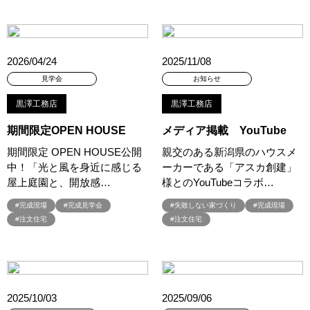
#45階
#4年連続世界記録達成
#5階建て見学会 完成
#6/1(土）GRAND OPEN
#6月限定
#6月限定イベント
#8/19・8/20
#8/1～9/30
#Amazonギフトカード
2026/04/24
2025/11/08
#amazonギフトカードプレゼント
#Amazonギフトプレゼント
見学会
お知らせ
#Amazonギフトプレゼントキャンペーン
#BALMUDA
#BinO
黒澤工務店
黒澤工務店
#DaiwaHouse
#DESIGN OFFICE
#English available
#EnglishOK
#FPセミナー
#FP相談会
#Germoglio
期間限定OPEN HOUSE
メディア掲載 YouTube
#GRAND OPEN
#GWイベント
#GWイベント展示場
期間限定 OPEN HOUSE公開
親交のある新潟県のハウスメ
中！「光と風を身近に感じる
ーカーである「アスカ創建」
#GWキャンペーン
#GXフェア
#GX型志向住宅
屋上庭園と、開放感…
様とのYouTubeコラボ…
#GX志向型住宅
#gx相談会
#GX補助金
#HD日本ハウス
#HEBEL HAUS
#HInokiya
#HUGme
#iDeCo
#IH
#完成現場
#完成見学会
#失敗しない家づくり
#完成現場
#注文住宅
#注文住宅
#instagram
#instalive
#IOT
#lifeknit desgin
#LIXIL
#LUXURY CAMPAIGN
#Luxury Festa
#Naturia
#NEW OPEN
#newモデルハウス
#NISA
#OPENHOUSE
#Panasonic Homes
#panasonichomes
#Panasonicショールーム
2025/10/03
2025/09/06
#PAWTNER
#PayPayポイントプレゼント