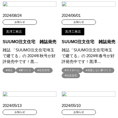
#オーナー様の生の声が聴ける！
#オーナー様宅
#オーナー様宅家庭訪問
#オーナー様宅見学
#オーナー様宅見学会
2024/08/24
2024/06/01
#オーナー様限定
#オーナ様宅見学会
#オープン
お知らせ
お知らせ
#オープンハウス
#オープンハウス・アーキテクト
#オープン記念
黒澤工務店
黒澤工務店
#カタログ
#カタログ請求者様限定
#カビ・ダニ・臭い
#カースペース
#ガラポン
#ガレージ
#ガレージハウス
SUUMO注文住宅 雑誌発売
SUUMO注文住宅 雑誌発売
#キッズコーナー
#キッズルームあり
#キッチン
雑誌 「SUUMO注文住宅埼玉
雑誌「SUUMO注文住宅埼玉
#キッチンカー
#キッチン収納
#キャンペーン
で建てる」の 2024年秋号が好
で建てる」の 2024年春号が好
#キャンペーン情報
#キャンペーン開催中
#キラテックタイル
評発売中です！黒…
評発売中です！黒澤…
#クアトロ断熱フェア
#クオカード
#クチーナ
#クッキング
#埼玉
#家づくり
#注文住宅
#マイホーム
#失敗しない家づくり
#クリスマス
#クリスマスイベント
#クリスマスツリー
#注文住宅
#クリニック
#クレバリホーム
#クレバリーホーム
#グッズプレゼント
#グットデザイン賞受賞歴有り
#グッドデザイン賞
#グランスマート
#グランドオープン
#グレードアップ
#グレードアップキャンペーン
2024/05/13
2024/05/10
#グレードアッププレゼント特典
#ゲーム
#コストパフォーマンス
お知らせ
お知らせ
#コスパ
#コンシェルジュ
#ゴールデンウイーク
#サッシ