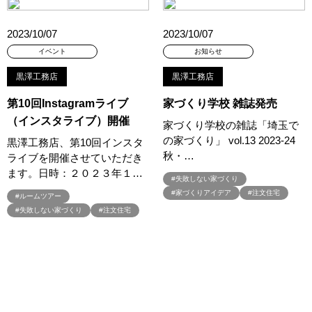
#モニターハウス
#モンテッソーリ
#ヤマダホームズ
#ヤマダポイント
#ユニバーサルホーム
#ライフニットデザイン
2023/10/07
2023/10/07
#ライフプラン
#ライフプラン相談
#ランディ
イベント
お知らせ
#リアルおままごと
#リアルサイズ
#リアルサイズモデル
黒澤工務店
黒澤工務店
#リアルサイズモデルハウス
#リアルサイズ見学会
#リニューアル
#リニューアルオープン
#リノベーション
#リフォーム
第10回Instagramライブ
家づくり学校 雑誌発売
#リフォーム相談会
#リホーム
#ルイスポールセン
（インスタライブ）開催
家づくり学校の雑誌「埼玉で
#ルームツア―
#ルームツアー
#レオハウス
の家づくり」 vol.13 2023-24
黒澤工務店、第10回インスタ
#レジリエンス住宅
#ローン相談会
秋・…
ライブを開催させていただき
ます。日時：２０２３年１…
#ワンちゃんネコちゃんとの暮らし
#ワンダーハウス
#失敗しない家づくり
#ワークショップ
#㎥設計
#一斉現場見学
#一斉現場見学会
#家づくりアイデア
#注文住宅
#ルームツアー
#一斉見学会
#一条の性能を知る
#一条工務店
#七夕
#失敗しない家づくり
#注文住宅
#三井ホーム
#三井ホームの賃貸
#三菱地所ホーム
#三階建て住宅
#上尾
#不動産
#不動産相続
#不安解消
#不燃化特化
#世田谷区千歳台
#世田谷区鎌田
#世界に一つ風鈴・うちわ作り
#中庭
#久喜市東大輪
#予約不要
#予約特典
#予約特典有
#二世帯
#二世帯住宅