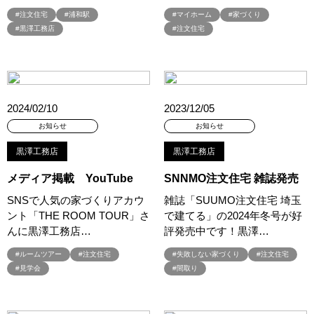
#プランニングフェア
#プランプレゼント
#プラン作成
#注文住宅
#浦和駅
#マイホーム
#家づくり
#黒澤工務店
#注文住宅
#プラン作成無料
#プラン検索
#プレゼント
#プレゼントキャンペーン
#プレミアムナイトツアー
#プロに相談
#プロに聞く土地探し
#ヘーベルハウス
#ペアローン
#ペアローンメリット＆デメリット
#ペット
#ペットとお出掛け
2024/02/10
2023/12/05
#ペットと暮らす
#ペットと暮らす家
#ペットに優しい家
お知らせ
お知らせ
#ペットに優しい家作り
#ペットも喜ぶ家
#ペットも心地よい暮らし
#ペット可
#ペット可能
黒澤工務店
黒澤工務店
#ホワイトデー
#ホームエレベーター採用住宅
メディア掲載 YouTube
SNNMO注文住宅 雑誌発売
#ポイントプレゼント
#ポウハウス
#ポラス
SNSで人気の家づくりアカウ
雑誌「SUUMO注文住宅 埼玉
#ポラスの注文住宅
#ポラスグループ
#マイホーム
ント「THE ROOM TOUR」さ
で建てる」の2024年冬号が好
#マイホームフェア
#マイホーム相談会
#マイホーム計画
んに黒澤工務店…
評発売中です！黒澤…
#マッチング
#マルシェ
#マンション
#ミサワホーム
#ルームツアー
#注文住宅
#失敗しない家づくり
#注文住宅
#ミサワホーム×LIXIL
#ミサワホーム×Panasonic
#見学会
#間取り
#メタバース展示場
#メディア掲載
#モデルハウス
#モデルハウス
#モデルハウス見学会
#モデルモニター募集