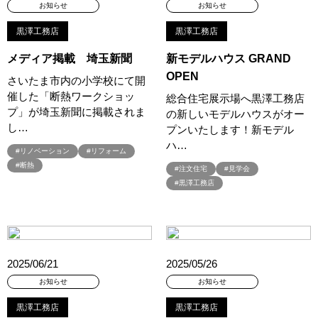
#QUOカードプレゼント
#QUOカードｐａｙプレゼントキャンペーン
お知らせ
お知らせ
#RAKU SPA Staition
#Ready Made Houshinng.
#SDGsな家
黒澤工務店
黒澤工務店
#select PACKAGE
#se構法
#Skye5
#SR
メディア掲載 埼玉新聞
新モデルハウス GRAND
#sumitomo forestry
#TLM
#TOKYOWOOD
OPEN
さいたま市内の小学校にて開
#Tomorrow's Life Museum
#WEB
#WEBおうち見学会
催した「断熱ワークショッ
総合住宅展示場へ黒澤工務店
#WEBでマイホーム
#WEBイベント
#WEBセミナー
プ」が埼玉新聞に掲載されま
の新しいモデルハウスがオー
#WEB予約限定
#WEB予約限定キャンペーン
し…
プンいたします！新モデル
#WEB予約限定来場特典
#WEB予約＆ご来場
#WEB来場特典
ハ…
#リノベーション
#リフォーム
#web見学会
#wonder HAUS
#wonderhaus
#W基礎断熱
#断熱
#注文住宅
#見学会
#W断熱
#W断熱フェア
#xevoΣ
#YouTube
#Youtube LIVE
#黒澤工務店
#YouTube配信
#Z
#zeh
#ZEHを超えるプラスエネルギー住宅
#ZEH仕様標準
#Z空調
#【9/１防災の日】
#【家族と暮らしを守る住まいづくり】
#【間取り相談会】
#あざみ野
#あったかい
#あったかハイム
2025/06/21
2025/05/26
#いいとこどり、始まる。
#いい暮らし
#えらべる
お知らせ
お知らせ
#おうち見学ウィーク
#おしゃれ
#おしゃれな家づくり
黒澤工務店
黒澤工務店
#おしやれな家づくり
#おひさまハイム
#お土地探し