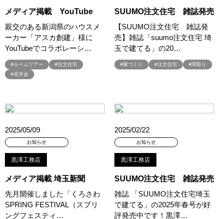
#お子さま連れOK
#お子さんと一緒に
#お子様
メディア掲載 YouTube
SUUMO注文住宅 雑誌発売
#お子様も楽しめる
#お子様向け
#お子様歓迎
#お宅見学
親交のある新潟県のハウスメ
【SUUMO注文住宅 雑誌発
#お客様満足度
#お家づくり
#お年玉
#お庭
ーカー「アスカ創建」様に
売】雑誌「suumo注文住宅 埼
YouTubeでコラボレーシ…
玉で建てる」の20…
#お役立ち情報
#お得
#お得な家づくり
#お得な情報
#お得情報
#お散歩
#お散歩見学会
#お正月
#お知らせ
#ルームツアー
#注文住宅
#家づくり
#注文住宅
#間取り
#見学会
#お米券
#お花見
#お金の話相談会
#かき氷
#かけっこ
#かしこい家づくり
#きこりん
#きれいなまち
#こだわりたい方
#こだわりの家づくり
#これからの住宅選び
#ご予約不要
#ご入居宅
#ご入居宅見学
#ご成約特典
#ご来場WEB予約キャンペンーン
#ご来場WEB予約キャンペーン
2025/05/09
2025/02/22
#ご来場キャンペーン
#ご来場プレゼント
#ご来場予約フェア
お知らせ
お知らせ
#さいたま市
#さいたま市注文住宅
#さいたま市浦和区領家
黒澤工務店
黒澤工務店
#さよならキャンペーン
#さらぽか
#さわやかハイム
メディア掲載 埼玉新聞
SUUMO注文住宅 雑誌発売
#しっくい
#すみっコぐらし
#すみりん
#そらのま
先月開催しました「くろさわ
雑誌 「SUUMO注文住宅埼玉
#とうもろこし味来収穫体験付
#なんでも相談
SPRING FESTIVAL（スプリ
で建てる」の2025年春号が好
#はじめての家づくり
#ひのき
#へーベルハウス
ングフェスティ…
評発売中です！黒澤…