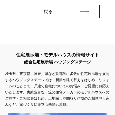
#二階建て
#人気カタログプレゼント
#今だけ特別価格
戻る
#今どきの住まいづくり
#似顔絵
#低価格
#住まいづくり
#住まいづくりのお役立ち！
#住まいづくりのスタート
#住まいづくりの第一歩
#住まいづくりセミナー
#住まいのミュージアム
#住まいの参観日
#住まいの工場見学会
#住まいの相談会
#住まいるフェスタ
#住まい博
#住み替え
#住友不動産
#住友不動産ハウジング
#住友林業
#住友林業の家
#住友林業オリジナルキッチン
住宅展示場・モデルハウスの情報サイト
#住宅のプロが実践したテクニック
#住宅キャンペーン
総合住宅展示場 ハウジングステージ
#住宅セミナー
#住宅トレンド
#住宅フェア
#住宅フェア！！
#住宅ローン
#住宅ローンについて
#住宅ローン相談可
埼玉県、東京都、神奈川県など首都圏に多数の住宅展示場を展開
するハウジングステージでは、新築や建て替えをはじめ、リフォ
#住宅四天王エース
#住宅展示場
#住宅性能
ームのことまで、戸建て住宅についてのお悩み・ご要望にお応え
#住宅検討初期の方必見！！
#住宅相談会
#住宅見学
いたします。実績豊富な一流の住宅メーカーのモデルハウスへの
#住宅設計相談会
#住宅資金の話し
#体感会
#体感型イベント
ご見学・ご相談をはじめ、土地探しや間取り作成のご相談申し込
#体感見学
#体験イベント
#体験ツアー
#体験会
みなど、家づくりに役立つ機能も満載。
#体験体感
#体験型住宅展示場Tomorrow’s Life Museum
#体験型見学会
#体験宿泊
#体験施設イベント