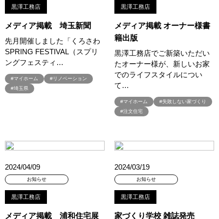
黒澤工務店
黒澤工務店
#サマーキャンペーン
#サラウェル
#シャーウッド
メディア掲載 埼玉新聞
メディア掲載 オーナー様書
#シャーウッド熊谷展示場
#ショールーム
#ショールームツアー
籍出版
#ショールーム見学
#シールづくり
#ジャパンディ
先月開催しました「くろさわ
SPRING FESTIVAL（スプリ
#ジョーズタウン
#スウェーデンハウス
黒澤工務店でご新築いただい
ングフェスティ…
たオーナー様が、新しいお家
#スウェーデンハウス ＃プレゼント＃イベント
でのライフスタイルについ
#スウェーデンハウス ＃完成内覧会 ＃イベント
#マイホーム
#リノベーション
て…
#埼玉県
#スウェーデンハウスの分譲住宅
#スキップフロア
#マイホーム
#失敗しない家づくり
#スキップフロアー
#スタイリッシュ
#スタンプラリー
#注文住宅
#スペシャルイベント
#スマホで気軽に
#セキスイハイム
#セキスイハイム木の家
#セキュレア文京向丘2丁目
#セミオーダー
#セミオーダー住宅
#セミナー
#セルフ撮影会
#セレクトプレミアム
#ソーラー
#タイル
#タイルの家
2024/04/09
2024/03/19
#タマホーム
#タワーマンション
#ダイワハウス
お知らせ
お知らせ
#ダイワハウスインスタグラム
#ダイワ錦糸町展示場
#ツアー
黒澤工務店
黒澤工務店
#テクノロジー
#テレビ放送
#ディズニー
#デザイナー
#デザイナーズハウス
#デザイナー設計
#デザイン
メディア掲載 浦和住宅展
家づくり学校 雑誌発売