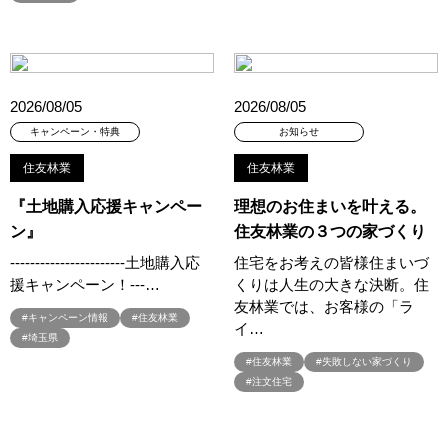
#3か月で土地を決める
#3階建
#3階建て
#3階建分譲地
#45階
#4年連続世界記録達成
#5階建て見学会 完成
#6/1(土）GRAND OPEN
#6月限定
#6月限定イベント
#8/19・8/20
#8/1～9/30
#Amazonギフトカード
2026/08/05
2026/08/05
#amazonギフトカードプレゼント
#Amazonギフトプレゼント
キャンペーン・特典
お知らせ
#Amazonギフトプレゼントキャンペーン
#BALMUDA
#BinO
住友林業
住友林業
#DaiwaHouse
#DESIGN OFFICE
#English available
#EnglishOK
#FPセミナー
#FP相談会
#Germoglio
『土地購入応援キャンペー
理想のお住まいを叶える。
#GRAND OPEN
#GWイベント
#GWイベント展示場
ン』
住友林業の３つの家づくり
#GWキャンペーン
#GXフェア
#GX型志向住宅
‐‐‐‐‐‐‐‐‐‐‐‐‐‐‐‐‐‐‐‐‐‐‐土地購入応
住宅をお考えの皆様住まいづ
#GX志向型住宅
#gx相談会
#GX補助金
#HD日本ハウス
援キャンペーン！‐‐‐…
くりは人生の大きな決断。住
友林業では、お客様の「ラ
#HEBEL HAUS
#HInokiya
#HUGme
#iDeCo
#IH
#キャンペーン情報
#住友林業
イ…
#instagram
#instalive
#IOT
#lifeknit desgin
#LIXIL
#埼玉県
#LUXURY CAMPAIGN
#Luxury Festa
#Naturia
#住友林業
#失敗しない家づくり
#注文住宅
#NEW OPEN
#newモデルハウス
#NISA
#OPENHOUSE
#Panasonic Homes
#panasonichomes
#Panasonicショールーム
#PAWTNER
#PayPayポイントプレゼント