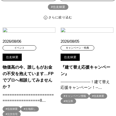
#住友林業
さらに絞り込む
さらに絞り込む
カテゴリー
すべて
イベント
見学会
宅地・分譲住宅
2026/08/06
2026/08/05
キャンペーン・特典
お知らせ
イベント
キャンペーン・特典
住友林業
住友林業
ハッシュタグ
物価高の今、誰しもがお金
『建て替え応援キャンペー
##スウェーデンハウス ＃キャンペーン ＃イベント
の不安を抱えています…FP
ン』
##スウェーデンハウス ＃内覧会 ＃イベント
##一斉現場見学会
でプロへ相談してみません
‐‐‐‐‐‐‐‐‐‐‐‐‐‐‐‐‐‐‐‐‐‐‐！建て替え
##一斉現場見学会 #完成現場 #スウェーデンハウスの分譲住宅
か？
応援キャンペーン！‐‐…
#,ライフプランン
#1000万円プレゼントキャンペーン
#100年住宅
======================
#キャンペーン情報
#住友林業
#1日限定イベント
#1級建築士
#2024年
#2025年断熱仕様
================8…
#埼玉県
#2026年カレンダー
#20時から見学
#2世帯住宅
#住友林業
#土地探し
#3/28（木）NEW OPEN
#35周年
#3F建て
#注文住宅