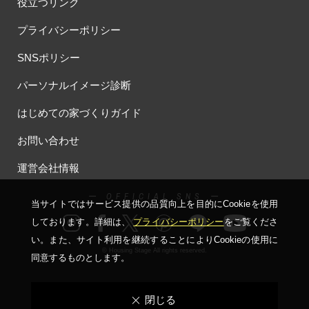
役立つリンク
#オーナー様の生の声が聴ける！
#オーナー様宅
プライバシーポリシー
#オーナー様宅家庭訪問
#オーナー様宅見学
#オーナー様宅見学会
#オーナー様限定
#オーナ様宅見学会
#オープン
SNSポリシー
#オープンハウス
#オープンハウス・アーキテクト
#オープン記念
パーソナルイメージ診断
#カタログ
#カタログ請求者様限定
#カビ・ダニ・臭い
#カースペース
#ガラポン
#ガレージ
#ガレージハウス
はじめての家づくりガイド
#キッズコーナー
#キッズルームあり
#キッチン
お問い合わせ
#キッチンカー
#キッチン収納
#キャンペーン
運営会社情報
#キャンペーン情報
#キャンペーン開催中
#キラテックタイル
#クアトロ断熱フェア
#クオカード
#クチーナ
#クッキング
ー OFFICIAL SNS ー
当サイトではサービス提供の品質向上を⽬的にCookieを使⽤
#クリスマス
#クリスマスイベント
#クリスマスツリー
しております。詳細は、
プライバシーポリシー
をご覧くださ
#クリニック
#クレバリホーム
#クレバリーホーム
い。
また、サイト利⽤を継続することによりCookieの使⽤に
#グッズプレゼント
#グットデザイン賞受賞歴有り
© Housing Stage All rights reserved.
同意するものとします。
#グッドデザイン賞
#グランスマート
#グランドオープン
#グレードアップ
#グレードアップキャンペーン
#グレードアッププレゼント特典
#ゲーム
#コストパフォーマンス
閉じる