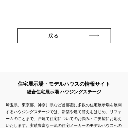
#QUOカードプレゼント
#QUOカードｐａｙプレゼントキャンペーン
#RAKU SPA Staition
#Ready Made Houshinng.
#SDGsな家
#select PACKAGE
#se構法
#Skye5
#SR
#sumitomo forestry
#TLM
#TOKYOWOOD
戻る
#Tomorrow's Life Museum
#WEB
#WEBおうち見学会
#WEBでマイホーム
#WEBイベント
#WEBセミナー
#WEB予約限定
#WEB予約限定キャンペーン
#WEB予約限定来場特典
#WEB予約＆ご来場
#WEB来場特典
#web見学会
#wonder HAUS
#wonderhaus
#W基礎断熱
#W断熱
#W断熱フェア
#xevoΣ
#YouTube
#Youtube LIVE
#YouTube配信
#Z
#zeh
#ZEHを超えるプラスエネルギー住宅
住宅展示場・モデルハウスの情報サイト
#ZEH仕様標準
#Z空調
#【9/１防災の日】
総合住宅展示場 ハウジングステージ
#【家族と暮らしを守る住まいづくり】
#【間取り相談会】
埼玉県、東京都、神奈川県など首都圏に多数の住宅展示場を展開
#あざみ野
#あったかい
#あったかハイム
するハウジングステージでは、新築や建て替えをはじめ、リフォ
#いいとこどり、始まる。
#いい暮らし
#えらべる
ームのことまで、戸建て住宅についてのお悩み・ご要望にお応え
#おうち見学ウィーク
#おしゃれ
#おしゃれな家づくり
いたします。実績豊富な一流の住宅メーカーのモデルハウスへの