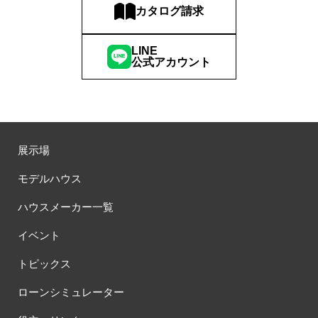
カタログ請求
#ほったらかし見学会
#まちびらき
#みらいエコ住宅2026
#もりぞう
#もりぞうの家
#もるぞう
#ゆっくり見学
#アイ
#アイシングクッキー
#アイスプレゼント
LINE
公式アカウント
#アイスマート
#アイ工務店
#アウトドアスタイル
#アウトドアリビング
#アウトドアリビングフェア
#アキュラホーム
#アクアリュウム
#アクセサリーワークショップ
#アルネットホーム
#アレルギー
#アールギャラリー
#イズ熊谷展示場
#イヌ・ネコ
#イベント
#イベント情報
展示場
#インスタ
#インスタグラム
#インスタライブ
#インテリア
モデルハウス
#インテリアキッチン
#インナーガレージ
#イースター
#ウィザースホーム
#ウェブ予約限定
#エアコンのいらない家
ハウスメーカー一覧
#エアロハス
#エネレボZ
#エリア（上尾市）
イベント
#エリア（全国一斉）
#エリア（埼玉県）
#オシャレ
#オンライン
#オンラインセミナー
#オンライン工場ツアー
トピックス
#オンライン工場見学
#オンライン相談
#オンライン相談会
ローンシミュレーター
#オンライン相談窓口
#オンライン見学会
#オーダーキッチン
#オーナ―様宅ツアー
#オーナー住宅