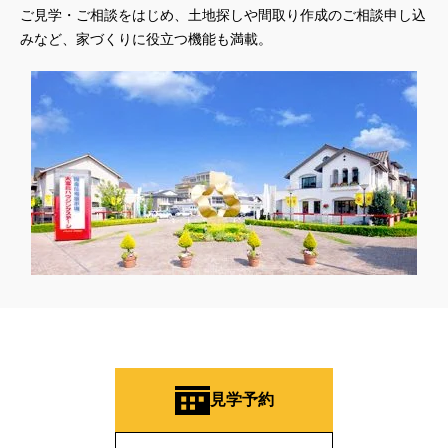
#おしやれな家づくり
#おひさまハイム
#お土地探し
ご見学・ご相談をはじめ、土地探しや間取り作成のご相談申し込
#お子さま連れOK
#お子さんと一緒に
#お子様
みなど、家づくりに役立つ機能も満載。
#お子様も楽しめる
#お子様向け
#お子様歓迎
#お宅見学
#お客様満足度
#お家づくり
#お年玉
#お庭
#お役立ち情報
#お得
#お得な家づくり
#お得な情報
#お得情報
#お散歩
#お散歩見学会
#お正月
#お知らせ
#お米券
#お花見
#お金の話相談会
#かき氷
#かけっこ
#かしこい家づくり
#きこりん
#きれいなまち
#こだわりたい方
#こだわりの家づくり
#これからの住宅選び
#ご予約不要
#ご入居宅
#ご入居宅見学
#ご成約特典
#ご来場WEB予約キャンペンーン
#ご来場WEB予約キャンペーン
#ご来場キャンペーン
#ご来場プレゼント
#ご来場予約フェア
#さいたま市
#さいたま市注文住宅
#さいたま市浦和区領家
#さよならキャンペーン
#さらぽか
#さわやかハイム
#しっくい
#すみっコぐらし
#すみりん
#そらのま
見学予約
#とうもろこし味来収穫体験付
#なんでも相談
#はじめての家づくり
#ひのき
#へーベルハウス