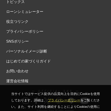
#おしやれな家づくり
#おひさまハイム
#お土地探し
トピックス
#お子さま連れOK
#お子さんと一緒に
#お子様
ローンシミュレーター
#お子様も楽しめる
#お子様向け
#お子様歓迎
#お宅見学
役立つリンク
#お客様満足度
#お家づくり
#お年玉
#お庭
#お役立ち情報
#お得
#お得な家づくり
#お得な情報
プライバシーポリシー
#お得情報
#お散歩
#お散歩見学会
#お正月
#お知らせ
SNSポリシー
#お米券
#お花見
#お金の話相談会
#かき氷
#かけっこ
#かしこい家づくり
#きこりん
#きれいなまち
パーソナルイメージ診断
#こだわりたい方
#こだわりの家づくり
#これからの住宅選び
はじめての家づくりガイド
#ご予約不要
#ご入居宅
#ご入居宅見学
#ご成約特典
#ご来場WEB予約キャンペンーン
#ご来場WEB予約キャンペーン
お問い合わせ
#ご来場キャンペーン
#ご来場プレゼント
#ご来場予約フェア
運営会社情報
#さいたま市
#さいたま市注文住宅
#さいたま市浦和区領家
#さよならキャンペーン
#さらぽか
#さわやかハイム
ー OFFICIAL SNS ー
当サイトではサービス提供の品質向上を⽬的にCookieを使⽤
#しっくい
#すみっコぐらし
#すみりん
#そらのま
しております。詳細は、
プライバシーポリシー
をご覧くださ
#とうもろこし味来収穫体験付
#なんでも相談
い。
また、サイト利⽤を継続することによりCookieの使⽤に
#はじめての家づくり
#ひのき
#へーベルハウス
© Housing Stage All rights reserved.