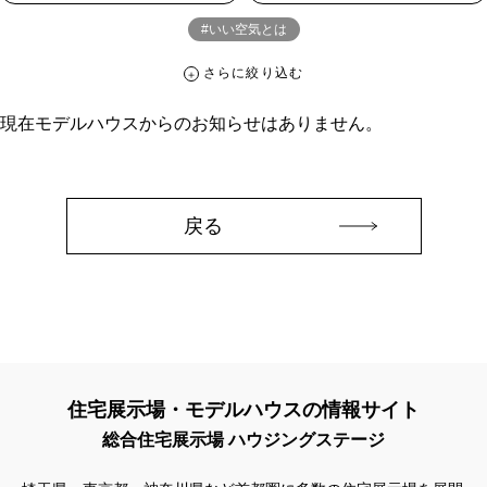
#いい空気とは
さらに絞り込む
さらに絞り込む
現在モデルハウスからのお知らせはありません。
カテゴリー
すべて
イベント
見学会
宅地・分譲住宅
キャンペーン・特典
お知らせ
戻る
ハッシュタグ
##スウェーデンハウス ＃キャンペーン ＃イベント
##スウェーデンハウス ＃内覧会 ＃イベント
##一斉現場見学会
##一斉現場見学会 #完成現場 #スウェーデンハウスの分譲住宅
#,ライフプランン
#1000万円プレゼントキャンペーン
#100年住宅
住宅展示場・モデルハウスの情報サイト
#1日限定イベント
#1級建築士
#2024年
#2025年断熱仕様
総合住宅展示場 ハウジングステージ
#2026年カレンダー
#20時から見学
#2世帯住宅
#3/28（木）NEW OPEN
#35周年
#3F建て