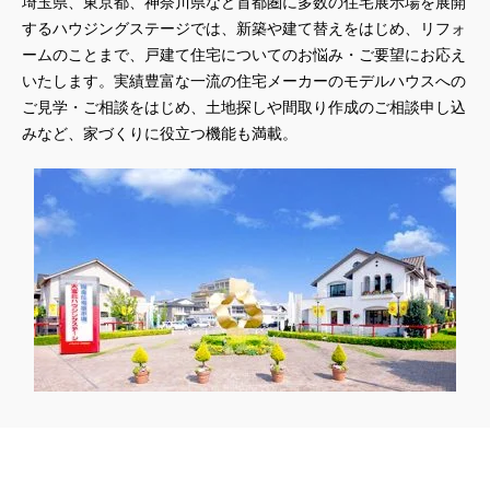
埼玉県、東京都、神奈川県など首都圏に多数の住宅展示場を展開
#3か月で土地を決める
#3階建
#3階建て
#3階建分譲地
するハウジングステージでは、新築や建て替えをはじめ、リフォ
#45階
#4年連続世界記録達成
#5階建て見学会 完成
ームのことまで、戸建て住宅についてのお悩み・ご要望にお応え
#6/1(土）GRAND OPEN
#6月限定
#6月限定イベント
いたします。実績豊富な一流の住宅メーカーのモデルハウスへの
#8/19・8/20
#8/1～9/30
#Amazonギフトカード
ご見学・ご相談をはじめ、土地探しや間取り作成のご相談申し込
#amazonギフトカードプレゼント
#Amazonギフトプレゼント
みなど、家づくりに役立つ機能も満載。
#Amazonギフトプレゼントキャンペーン
#BALMUDA
#BinO
#DaiwaHouse
#DESIGN OFFICE
#English available
#EnglishOK
#FPセミナー
#FP相談会
#Germoglio
#GRAND OPEN
#GWイベント
#GWイベント展示場
#GWキャンペーン
#GXフェア
#GX型志向住宅
#GX志向型住宅
#gx相談会
#GX補助金
#HD日本ハウス
#HEBEL HAUS
#HInokiya
#HUGme
#iDeCo
#IH
#instagram
#instalive
#IOT
#lifeknit desgin
#LIXIL
#LUXURY CAMPAIGN
#Luxury Festa
#Naturia
#NEW OPEN
#newモデルハウス
#NISA
#OPENHOUSE
#Panasonic Homes
#panasonichomes
#Panasonicショールーム
#PAWTNER
#PayPayポイントプレゼント