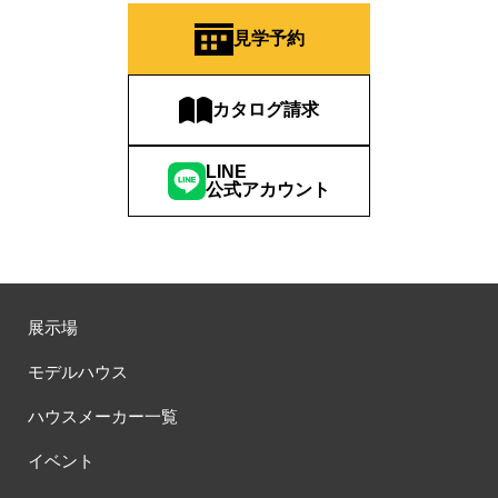
#QUOカードプレゼント
#QUOカードｐａｙプレゼントキャンペーン
見学予約
#RAKU SPA Staition
#Ready Made Houshinng.
#SDGsな家
#select PACKAGE
#se構法
#Skye5
#SR
カタログ請求
#sumitomo forestry
#TLM
#TOKYOWOOD
#Tomorrow's Life Museum
#WEB
#WEBおうち見学会
LINE
#WEBでマイホーム
#WEBイベント
#WEBセミナー
公式アカウント
#WEB予約限定
#WEB予約限定キャンペーン
#WEB予約限定来場特典
#WEB予約＆ご来場
#WEB来場特典
#web見学会
#wonder HAUS
#wonderhaus
#W基礎断熱
#W断熱
#W断熱フェア
#xevoΣ
#YouTube
#Youtube LIVE
#YouTube配信
#Z
#zeh
#ZEHを超えるプラスエネルギー住宅
展示場
#ZEH仕様標準
#Z空調
#【9/１防災の日】
モデルハウス
#【家族と暮らしを守る住まいづくり】
#【間取り相談会】
#あざみ野
#あったかい
#あったかハイム
ハウスメーカー一覧
#いいとこどり、始まる。
#いい暮らし
#えらべる
イベント
#おうち見学ウィーク
#おしゃれ
#おしゃれな家づくり