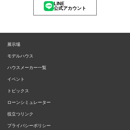
#サマーキャンペーン
#サラウェル
#シャーウッド
LINE
公式アカウント
#シャーウッド熊谷展示場
#ショールーム
#ショールームツアー
#ショールーム見学
#シールづくり
#ジャパンディ
#ジョーズタウン
#スウェーデンハウス
#スウェーデンハウス ＃プレゼント＃イベント
#スウェーデンハウス ＃完成内覧会 ＃イベント
展示場
#スウェーデンハウスの分譲住宅
#スキップフロア
モデルハウス
#スキップフロアー
#スタイリッシュ
#スタンプラリー
#スペシャルイベント
#スマホで気軽に
#セキスイハイム
ハウスメーカー一覧
#セキスイハイム木の家
#セキュレア文京向丘2丁目
イベント
#セミオーダー
#セミオーダー住宅
#セミナー
#セルフ撮影会
#セレクトプレミアム
#ソーラー
#タイル
#タイルの家
トピックス
#タマホーム
#タワーマンション
#ダイワハウス
ローンシミュレーター
#ダイワハウスインスタグラム
#ダイワ錦糸町展示場
#ツアー
#テクノロジー
#テレビ放送
#ディズニー
#デザイナー
役立つリンク
#デザイナーズハウス
#デザイナー設計
#デザイン
プライバシーポリシー
#デザインオフィス監修
#デザインセミナー
#トヨタホーム