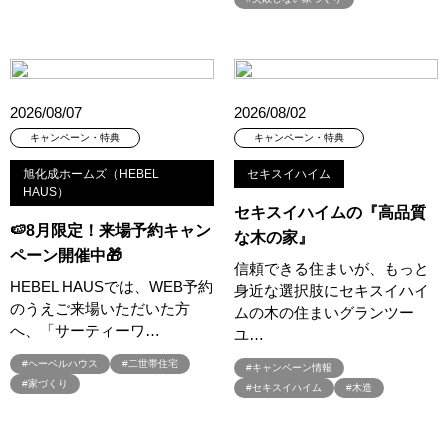
#45階
#4年連続世界記録達成
#5階建て見学会 完成
#6/1(土）GRAND OPEN
#6月限定
#6月限定イベント
#8/19・8/20
#8/1～9/30
#Amazonギフトカード
#amazonギフトカードプレゼント
#Amazonギフトプレゼント
#Amazonギフトプレゼントキャンペーン
#BALMUDA
#BinO
2026/08/07
2026/08/02
#DaiwaHouse
#DESIGN OFFICE
#English available
キャンペーン・特典
キャンペーン・特典
#EnglishOK
#FPセミナー
#FP相談会
#Germoglio
旭化成ホームズ（HEBEL
セキスイハイム
#GRAND OPEN
#GWイベント
#GWイベント展示場
HAUS）
セキスイハイムの『高品質
#GWキャンペーン
#GXフェア
#GX型志向住宅
🍉8月限定！来場予約キャン
な木の家』
#GX志向型住宅
#gx相談会
#GX補助金
#HD日本ハウス
ペーン開催中🎁
信頼できる住まいが、もっと
#HEBEL HAUS
#HInokiya
#HUGme
#iDeCo
#IH
HEBEL HAUSでは、WEB予約
身近な選択肢にセキスイハイ
#instagram
#instalive
#IOT
#lifeknit desgin
#LIXIL
のうえご来場いただいた方
ムの木の住まいグランツー
#LUXURY CAMPAIGN
#Luxury Festa
#Naturia
へ、「サーティーワ…
ユ…
#NEW OPEN
#newモデルハウス
#NISA
#OPENHOUSE
#ヘーベルハウス
#二世帯住宅
#キャンペーン情報
#Panasonic Homes
#panasonichomes
#Panasonicショールーム
#家づくり
#セキスイハイム
#木造
#PAWTNER
#PayPayポイントプレゼント
#QUOカードプレゼント
#QUOカードｐａｙプレゼントキャンペーン