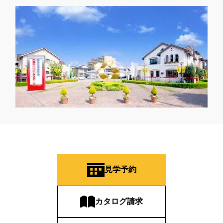
#オーナー様宅家庭訪問
#オーナー様宅見学
#オーナー様宅見学会
#オーナー様限定
#オーナ様宅見学会
#オープン
#オープンハウス
#オープンハウス・アーキテクト
#オープン記念
#カタログ
#カタログ請求者様限定
#カビ・ダニ・臭い
#カースペース
#ガラポン
#ガレージ
#ガレージハウス
#キッズコーナー
#キッズルームあり
#キッチン
#キッチンカー
#キッチン収納
#キャンペーン
#キャンペーン情報
#キャンペーン開催中
#キラテックタイル
#クアトロ断熱フェア
#クオカード
#クチーナ
#クッキング
#クリスマス
#クリスマスイベント
#クリスマスツリー
#クリニック
#クレバリホーム
#クレバリーホーム
#グッズプレゼント
#グットデザイン賞受賞歴有り
見学予約
#グッドデザイン賞
#グランスマート
#グランドオープン
#グレードアップ
#グレードアップキャンペーン
#グレードアッププレゼント特典
#ゲーム
#コストパフォーマンス
カタログ請求
#コスパ
#コンシェルジュ
#ゴールデンウイーク
#サッシ