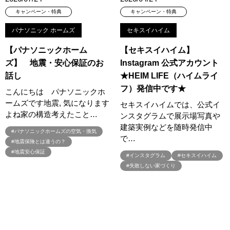
キャンペーン・特典
キャンペーン・特典
#お子様も楽しめる
#お子様向け
#お子様歓迎
#お宅見学
#お客様満足度
#お家づくり
#お年玉
#お庭
パナソニック ホームズ
セキスイハイム
#お役立ち情報
#お得
#お得な家づくり
#お得な情報
【パナソニックホーム
【セキスイハイム】
#お得情報
#お散歩
#お散歩見学会
#お正月
#お知らせ
ズ】 地震・安心保証のお
Instagram 公式アカウント
#お米券
#お花見
#お金の話相談会
#かき氷
#かけっこ
話し
★HEIM LIFE（ハイムライ
#かしこい家づくり
#きこりん
#きれいなまち
フ）発信中です★
こんにちは パナソニックホ
#こだわりたい方
#こだわりの家づくり
#これからの住宅選び
ームズです地震, 気になります
セキスイハイムでは、公式イ
#ご予約不要
#ご入居宅
#ご入居宅見学
#ご成約特典
よね家の構造考えたこと…
ンスタグラムで展示場写真や
#ご来場WEB予約キャンペンーン
#ご来場WEB予約キャンペーン
建築実例などを随時発信中
#パナソニックホームズの空気・換気
#ご来場キャンペーン
#ご来場プレゼント
#ご来場予約フェア
で…
#地震保険とは違うの？
#さいたま市
#さいたま市注文住宅
#さいたま市浦和区領家
#地震安心保証
#インスタグラム
#セキスイハイム
#さよならキャンペーン
#さらぽか
#さわやかハイム
#失敗しない家づくり
#しっくい
#すみっコぐらし
#すみりん
#そらのま
#とうもろこし味来収穫体験付
#なんでも相談
#はじめての家づくり
#ひのき
#へーベルハウス
#ほったらかし見学会
#まちびらき
#みらいエコ住宅2026