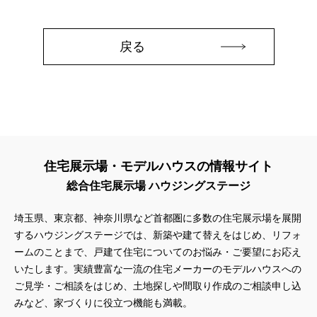
#もりぞう
#もりぞうの家
#もるぞう
#ゆっくり見学
#アイ
#アイシングクッキー
#アイスプレゼント
#アイスマート
#アイ工務店
#アウトドアスタイル
戻る
#アウトドアリビング
#アウトドアリビングフェア
#アキュラホーム
#アクアリュウム
#アクセサリーワークショップ
#アルネットホーム
#アレルギー
#アールギャラリー
#イズ熊谷展示場
#イヌ・ネコ
#イベント
#イベント情報
#インスタ
#インスタグラム
#インスタライブ
#インテリア
#インテリアキッチン
#インナーガレージ
#イースター
住宅展示場・モデルハウスの情報サイト
#ウィザースホーム
#ウェブ予約限定
#エアコンのいらない家
総合住宅展示場 ハウジングステージ
#エアロハス
#エネレボZ
#エリア（上尾市）
#エリア（全国一斉）
#エリア（埼玉県）
#オシャレ
埼玉県、東京都、神奈川県など首都圏に多数の住宅展示場を展開
するハウジングステージでは、新築や建て替えをはじめ、リフォ
#オンライン
#オンラインセミナー
#オンライン工場ツアー
ームのことまで、戸建て住宅についてのお悩み・ご要望にお応え
#オンライン工場見学
#オンライン相談
#オンライン相談会
いたします。実績豊富な一流の住宅メーカーのモデルハウスへの
#オンライン相談窓口
#オンライン見学会
#オーダーキッチン
ご見学・ご相談をはじめ、土地探しや間取り作成のご相談申し込
#オーナ―様宅ツアー
#オーナー住宅
みなど、家づくりに役立つ機能も満載。
#オーナー様の生の声が聴ける！
#オーナー様宅