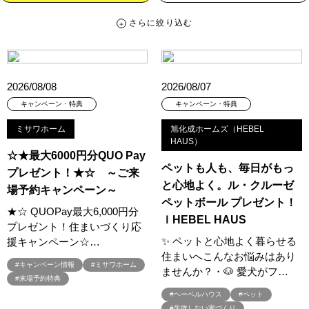
さらに絞り込む
さらに絞り込む
カテゴリー
すべて
イベント
見学会
宅地・分譲住宅
2026/08/08
2026/08/07
キャンペーン・特典
お知らせ
キャンペーン・特典
キャンペーン・特典
ミサワホーム
旭化成ホームズ（HEBEL
ハッシュタグ
HAUS）
☆★最大6000円分QUO Pay
##スウェーデンハウス ＃キャンペーン ＃イベント
ペットも人も、毎日がもっ
プレゼント！★☆ ～ご来
##スウェーデンハウス ＃内覧会 ＃イベント
##一斉現場見学会
と心地よく。ル・クルーゼ
場予約キャンペーン～
##一斉現場見学会 #完成現場 #スウェーデンハウスの分譲住宅
ペットボール プレゼント！
★☆ QUOPay最大6,000円分
#,ライフプランン
#1000万円プレゼントキャンペーン
#100年住宅
ｌHEBEL HAUS
プレゼント！住まいづくり応
#1日限定イベント
#1級建築士
#2024年
#2025年断熱仕様
✨ ペットと心地よく暮らせる
援キャンペーン☆…
#2026年カレンダー
#20時から見学
#2世帯住宅
住まいへこんなお悩みはあり
#キャンペーン情報
#ミサワホーム
ませんか？・🐶 愛犬がフ…
#3/28（木）NEW OPEN
#35周年
#3F建て
#来場予約特典
#3か月で土地を決める
#3階建
#3階建て
#3階建分譲地
#ヘーベルハウス
#ペット
#失敗しない家づくり