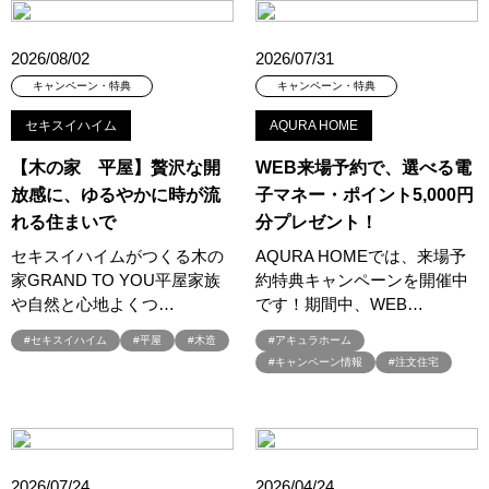
#RAKU SPA Staition
#Ready Made Houshinng.
#SDGsな家
#select PACKAGE
#se構法
#Skye5
#SR
2026/08/02
2026/07/31
#sumitomo forestry
#TLM
#TOKYOWOOD
キャンペーン・特典
キャンペーン・特典
#Tomorrow's Life Museum
#WEB
#WEBおうち見学会
セキスイハイム
AQURA HOME
#WEBでマイホーム
#WEBイベント
#WEBセミナー
#WEB予約限定
#WEB予約限定キャンペーン
【木の家 平屋】贅沢な開
WEB来場予約で、選べる電
#WEB予約限定来場特典
#WEB予約＆ご来場
#WEB来場特典
放感に、ゆるやかに時が流
子マネー・ポイント5,000円
れる住まいで
分プレゼント！
#web見学会
#wonder HAUS
#wonderhaus
#W基礎断熱
#W断熱
#W断熱フェア
#xevoΣ
#YouTube
#Youtube LIVE
セキスイハイムがつくる木の
AQURA HOMEでは、来場予
家GRAND TO YOU平屋家族
約特典キャンペーンを開催中
#YouTube配信
#Z
#zeh
#ZEHを超えるプラスエネルギー住宅
や自然と心地よくつ…
です！期間中、WEB…
#ZEH仕様標準
#Z空調
#【9/１防災の日】
#【家族と暮らしを守る住まいづくり】
#【間取り相談会】
#セキスイハイム
#平屋
#木造
#アキュラホーム
#キャンペーン情報
#注文住宅
#あざみ野
#あったかい
#あったかハイム
#いいとこどり、始まる。
#いい暮らし
#えらべる
#おうち見学ウィーク
#おしゃれ
#おしゃれな家づくり
#おしやれな家づくり
#おひさまハイム
#お土地探し
2026/07/24
2026/04/24
#お子さま連れOK
#お子さんと一緒に
#お子様