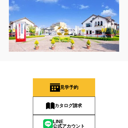
#建築条件付き土地
#建築条件付宅地分譲
#建築現場見学会
#建築資金プレゼント
#建築資金プレゼントキャンペーン
#建築資金券
#建築資金券キャンペーン
#建築資金券プレゼント
#建設現場見学
#強い家
#彩ハウス
#快適な家
#快適な暮らし
#快適な空気
#快適度がアップする特典をご用意
#思い出
#性能
#性能体感
#情報集め
#成約特典
#戦う魚
#戸建て分譲
#戸建て賃貸
#戸建住宅
#所沢
#所沢展示場
#所沢駅
#所沢駅前展示場
#手作り体験
#抽選プレゼント
#抽選会
#提案
#換気システム
#撮影会
#整形地
#断熱
#断熱体感
#断熱体感イベント
#断熱性
#断熱性能
#断熱等級
#断熱等級6
#断熱等級７
#新モデル
見学予約
#新価格
#新商品
#新商品誕生
#新大久保
#新宿区賃貸実例
#新宿区賃貸実例見学会
#新年年の挨拶
カタログ請求
#新座・朝霞店
#新春
#新春キャンペーン
#新春ハウジングフェア
#新春フェア
#新築
#新築分譲
LINE
#新築注文住宅
#新街区
#施工実例
#日本の家・檜の家
公式アカウント