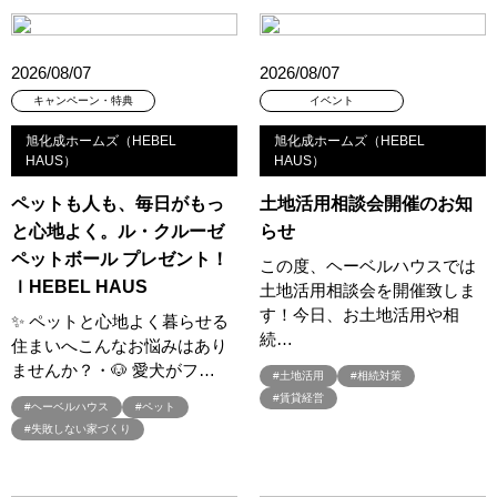
#今どきの住まいづくり
#似顔絵
#低価格
#住まいづくり
#住まいづくりのお役立ち！
#住まいづくりのスタート
2026/08/07
2026/08/07
#住まいづくりの第一歩
#住まいづくりセミナー
キャンペーン・特典
イベント
#住まいのミュージアム
#住まいの参観日
#住まいの工場見学会
旭化成ホームズ（HEBEL
旭化成ホームズ（HEBEL
#住まいの相談会
#住まいるフェスタ
#住まい博
#住み替え
HAUS）
HAUS）
#住友不動産
#住友不動産ハウジング
#住友林業
ペットも人も、毎日がもっ
土地活用相談会開催のお知
#住友林業の家
#住友林業オリジナルキッチン
と心地よく。ル・クルーゼ
らせ
#住宅のプロが実践したテクニック
#住宅キャンペーン
ペットボール プレゼント！
#住宅セミナー
#住宅トレンド
#住宅フェア
#住宅フェア！！
この度、ヘーベルハウスでは
ｌHEBEL HAUS
土地活用相談会を開催致しま
#住宅ローン
#住宅ローンについて
#住宅ローン相談可
す！今日、お土地活用や相
✨ ペットと心地よく暮らせる
#住宅四天王エース
#住宅展示場
#住宅性能
続…
住まいへこんなお悩みはあり
#住宅検討初期の方必見！！
#住宅相談会
#住宅見学
ませんか？・🐶 愛犬がフ…
#土地活用
#相続対策
#住宅設計相談会
#住宅資金の話し
#体感会
#体感型イベント
#賃貸経営
#ヘーベルハウス
#ペット
#体感見学
#体験イベント
#体験ツアー
#体験会
#失敗しない家づくり
#体験体感
#体験型住宅展示場Tomorrow’s Life Museum
#体験型見学会
#体験宿泊
#体験施設イベント