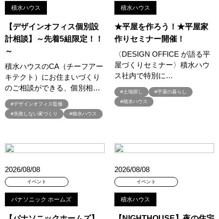
積水ハウス
積水ハウス
#お子様も楽しめる
#お子様向け
#お子様歓迎
#お宅見学
#お客様満足度
#お家づくり
#お年玉
#お庭
【デザインオフィス個別設
★平屋を作ろう！★平屋家
計相談】～先着5組限定！！
作りセミナー開催！
#お役立ち情報
#お得
#お得な家づくり
#お得な情報
～
#お得情報
#お散歩
#お散歩見学会
#お正月
#お知らせ
〈DESIGN OFFICE が語る平
屋づくりセミナー〉積水ハウ
#お米券
#お花見
#お金の話相談会
#かき氷
#かけっこ
積水ハウスのCA（チーフアー
ス社内で特別に…
キテクト）にお住まいづくり
#かしこい家づくり
#きこりん
#きれいなまち
のご相談ができる、個別相…
#こだわりたい方
#こだわりの家づくり
#これからの住宅選び
#土地探し
#平屋の暮らし
#積水ハウス
#ご予約不要
#ご入居宅
#ご入居宅見学
#ご成約特典
#デザインオフィス監修
#失敗しない家づくり
#積水ハウス
#ご来場WEB予約キャンペンーン
#ご来場WEB予約キャンペーン
#ご来場キャンペーン
#ご来場プレゼント
#ご来場予約フェア
#さいたま市
#さいたま市注文住宅
#さいたま市浦和区領家
#さよならキャンペーン
#さらぽか
#さわやかハイム
2026/08/08
2026/08/08
#しっくい
#すみっコぐらし
#すみりん
#そらのま
イベント
イベント
#とうもろこし味来収穫体験付
#なんでも相談
#はじめての家づくり
#ひのき
#へーベルハウス
パナソニック ホームズ
積水ハウス
#ほったらかし見学会
#まちびらき
#みらいエコ住宅2026
【パナソニックホームズ】
【NIGHTHOUSE】夜の住宅