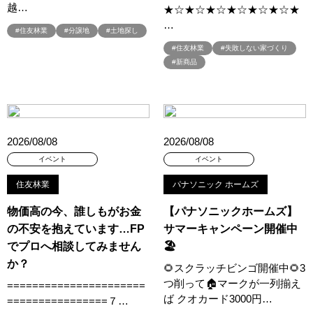
#サマーキャンペーン
#サラウェル
#シャーウッド
越…
★☆★☆★☆★☆★☆★☆★
#シャーウッド熊谷展示場
#ショールーム
#ショールームツアー
…
#住友林業
#分譲地
#土地探し
#ショールーム見学
#シールづくり
#ジャパンディ
#住友林業
#失敗しない家づくり
#ジョーズタウン
#スウェーデンハウス
#新商品
#スウェーデンハウス ＃プレゼント＃イベント
#スウェーデンハウス ＃完成内覧会 ＃イベント
#スウェーデンハウスの分譲住宅
#スキップフロア
#スキップフロアー
#スタイリッシュ
#スタンプラリー
2026/08/08
2026/08/08
#スペシャルイベント
#スマホで気軽に
#セキスイハイム
イベント
イベント
#セキスイハイム木の家
#セキュレア文京向丘2丁目
住友林業
パナソニック ホームズ
#セミオーダー
#セミオーダー住宅
#セミナー
#セルフ撮影会
#セレクトプレミアム
#ソーラー
#タイル
#タイルの家
物価高の今、誰しもがお金
【パナソニックホームズ】
の不安を抱えています…FP
サマーキャンペーン開催中
#タマホーム
#タワーマンション
#ダイワハウス
でプロへ相談してみません
🏖️
#ダイワハウスインスタグラム
#ダイワ錦糸町展示場
#ツアー
か？
#テクノロジー
#テレビ放送
#ディズニー
#デザイナー
🌻スクラッチビンゴ開催中🌻3
つ削って🏠マークが一列揃え
======================
#デザイナーズハウス
#デザイナー設計
#デザイン
ば クオカード3000円…
================７…
#デザインオフィス監修
#デザインセミナー
#デザイン住宅