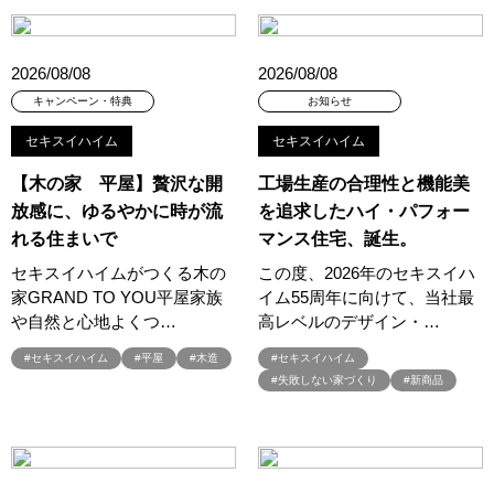
#45階
#4年連続世界記録達成
#5階建て見学会 完成
#6/1(土）GRAND OPEN
#6月限定
#6月限定イベント
#8/19・8/20
#8/1～9/30
#Amazonギフトカード
2026/08/08
2026/08/08
#amazonギフトカードプレゼント
#Amazonギフトプレゼント
キャンペーン・特典
お知らせ
#Amazonギフトプレゼントキャンペーン
#BALMUDA
#BinO
セキスイハイム
セキスイハイム
#DaiwaHouse
#DESIGN OFFICE
#English available
#EnglishOK
#FPセミナー
#FP相談会
#Germoglio
【木の家 平屋】贅沢な開
工場生産の合理性と機能美
放感に、ゆるやかに時が流
を追求したハイ・パフォー
#GRAND OPEN
#GWイベント
#GWイベント展示場
れる住まいで
マンス住宅、誕生。
#GWキャンペーン
#GXフェア
#GX型志向住宅
#GX志向型住宅
#gx相談会
#GX補助金
#HD日本ハウス
セキスイハイムがつくる木の
この度、2026年のセキスイハ
家GRAND TO YOU平屋家族
イム55周年に向けて、当社最
#HEBEL HAUS
#HInokiya
#HUGme
#iDeCo
#IH
や自然と心地よくつ…
高レベルのデザイン・…
#instagram
#instalive
#IOT
#lifeknit desgin
#LIXIL
#セキスイハイム
#平屋
#木造
#セキスイハイム
#LUXURY CAMPAIGN
#Luxury Festa
#Naturia
#失敗しない家づくり
#新商品
#NEW OPEN
#newモデルハウス
#NISA
#OPENHOUSE
#Panasonic Homes
#panasonichomes
#Panasonicショールーム
#PAWTNER
#PayPayポイントプレゼント
#QUOカードプレゼント
#QUOカードｐａｙプレゼントキャンペーン