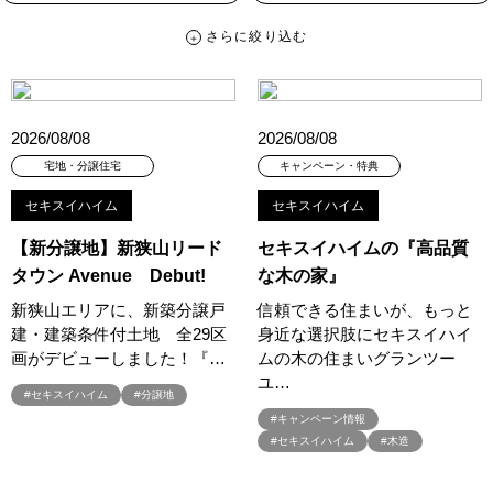
さらに絞り込む
さらに絞り込む
カテゴリー
すべて
イベント
見学会
宅地・分譲住宅
2026/08/08
2026/08/08
キャンペーン・特典
お知らせ
宅地・分譲住宅
キャンペーン・特典
セキスイハイム
セキスイハイム
ハッシュタグ
【新分譲地】新狭山リード
セキスイハイムの『高品質
##スウェーデンハウス ＃キャンペーン ＃イベント
タウン Avenue Debut!
な木の家』
##スウェーデンハウス ＃内覧会 ＃イベント
##一斉現場見学会
新狭山エリアに、新築分譲戸
信頼できる住まいが、もっと
##一斉現場見学会 #完成現場 #スウェーデンハウスの分譲住宅
建・建築条件付土地 全29区
身近な選択肢にセキスイハイ
#,ライフプランン
#1000万円プレゼントキャンペーン
#100年住宅
画がデビューしました！『…
ムの木の住まいグランツー
#1日限定イベント
#1級建築士
#2024年
#2025年断熱仕様
ユ…
#セキスイハイム
#分譲地
#2026年カレンダー
#20時から見学
#2世帯住宅
#キャンペーン情報
#3/28（木）NEW OPEN
#35周年
#3F建て
#セキスイハイム
#木造
#3か月で土地を決める
#3階建
#3階建て
#3階建分譲地