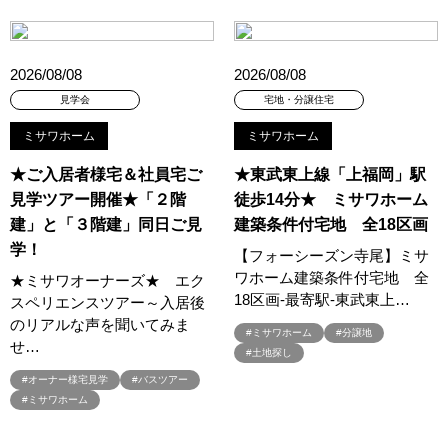
#ヤマダポイント
#ユニバーサルホーム
#ライフニットデザイン
#ライフプラン
#ライフプラン相談
#ランディ
#リアルおままごと
#リアルサイズ
#リアルサイズモデル
2026/08/08
2026/08/08
#リアルサイズモデルハウス
#リアルサイズ見学会
#リニューアル
見学会
宅地・分譲住宅
#リニューアルオープン
#リノベーション
#リフォーム
ミサワホーム
ミサワホーム
#リフォーム相談会
#リホーム
#ルイスポールセン
#ルームツア―
#ルームツアー
#レオハウス
★ご入居者様宅＆社員宅ご
★東武東上線「上福岡」駅
見学ツアー開催★「２階
徒歩14分★ ミサワホーム
#レジリエンス住宅
#ローン相談会
建」と「３階建」同日ご見
建築条件付宅地 全18区画
#ワンちゃんネコちゃんとの暮らし
#ワンダーハウス
学！
#ワークショップ
#㎥設計
#一斉現場見学
#一斉現場見学会
【フォーシーズン寺尾】ミサ
ワホーム建築条件付宅地 全
★ミサワオーナーズ★ エク
#一斉見学会
#一条の性能を知る
#一条工務店
#七夕
18区画-最寄駅-東武東上…
スペリエンスツアー～入居後
#三井ホーム
#三井ホームの賃貸
#三菱地所ホーム
のリアルな声を聞いてみま
#三階建て住宅
#上尾
#不動産
#不動産相続
#不安解消
#ミサワホーム
#分譲地
せ…
#土地探し
#不燃化特化
#世田谷区千歳台
#世田谷区鎌田
#オーナー様宅見学
#バスツアー
#世界に一つ風鈴・うちわ作り
#中庭
#久喜市東大輪
#ミサワホーム
#予約不要
#予約特典
#予約特典有
#二世帯
#二世帯住宅
#二階建て
#人気カタログプレゼント
#今だけ特別価格