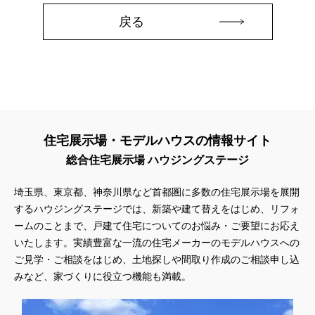
#実例見学会
#実邸見学
#実邸見学バスツアー
#実邸見学会
戻る
#実際の家
#宮原で土地探し
#家づくり
#家づくりのお金の話
#家づくりアイデア
#家づくりイベント
#家づくり工場
#家づくり成功の秘訣
#家づくり相談会
#家づくり相談会開催
#家づくり術
#家の正解。
#家の空気の話し
#家は、性能。
#家事ラク
#家事動線
#家展
#家族信託セミナー
#家計にやさしい
#家電キャンペーン
#家電プレゼント
#宿泊
住宅展示場・モデルハウスの情報サイト
#宿泊体験
#宿泊体験会
#宿泊体験実施中
#小嶋工務店
総合住宅展示場 ハウジングステージ
#屋上
#展示場
#展示場・ショールーム
#山梨県
#川越
#川越モデルハウス
#川越注文住宅
#工事現場見学
#工務店
埼玉県、東京都、神奈川県など首都圏に多数の住宅展示場を展開
#工場生産
#工場見学
#工場見学会
#市街化調整区域
するハウジングステージでは、新築や建て替えをはじめ、リフォ
#希少物件
#平屋
#平屋が得意な展示場
#平屋のような2階建て
ームのことまで、戸建て住宅についてのお悩み・ご要望にお応え
#平屋の暮らし
#平屋完成邸見学会
#平屋見学会
#年度末決算
いたします。実績豊富な一流の住宅メーカーのモデルハウスへの
#年末年始
#床冷房
#床暖体験会
#床暖房
#店舗併用住宅
ご見学・ご相談をはじめ、土地探しや間取り作成のご相談申し込
#店舗建築
#建て替え
#建売
#建売住宅
#建売空宅
みなど、家づくりに役立つ機能も満載。
#建替
#建替え
#建替え住替え
#建替応援
#建築事例
#建築士
#建築士とつくる
#建築実例
#建築条件付き