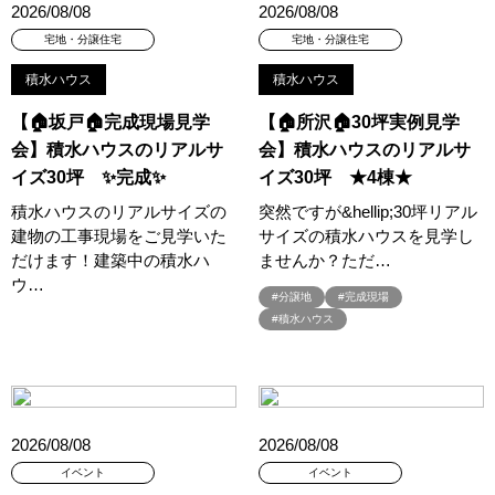
2026/08/08
2026/08/08
#RAKU SPA Staition
#Ready Made Houshinng.
#SDGsな家
宅地・分譲住宅
宅地・分譲住宅
#select PACKAGE
#se構法
#Skye5
#SR
#sumitomo forestry
#TLM
#TOKYOWOOD
積水ハウス
積水ハウス
#Tomorrow's Life Museum
#WEB
#WEBおうち見学会
【🏠坂戸🏠完成現場見学
【🏠所沢🏠30坪実例見学
#WEBでマイホーム
#WEBイベント
#WEBセミナー
会】積水ハウスのリアルサ
会】積水ハウスのリアルサ
#WEB予約限定
#WEB予約限定キャンペーン
イズ30坪 ✨完成✨
イズ30坪 ★4棟★
#WEB予約限定来場特典
#WEB予約＆ご来場
#WEB来場特典
積水ハウスのリアルサイズの
突然ですが&hellip;30坪リアル
#web見学会
#wonder HAUS
#wonderhaus
#W基礎断熱
建物の工事現場をご見学いた
サイズの積水ハウスを見学し
#W断熱
#W断熱フェア
#xevoΣ
#YouTube
#Youtube LIVE
だけます！建築中の積水ハ
ませんか？ただ…
ウ…
#YouTube配信
#Z
#zeh
#ZEHを超えるプラスエネルギー住宅
#分譲地
#完成現場
#ZEH仕様標準
#Z空調
#【9/１防災の日】
#積水ハウス
#【家族と暮らしを守る住まいづくり】
#【間取り相談会】
#あざみ野
#あったかい
#あったかハイム
#いいとこどり、始まる。
#いい暮らし
#えらべる
#おうち見学ウィーク
#おしゃれ
#おしゃれな家づくり
2026/08/08
2026/08/08
#おしやれな家づくり
#おひさまハイム
#お土地探し
イベント
イベント
#お子さま連れOK
#お子さんと一緒に
#お子様