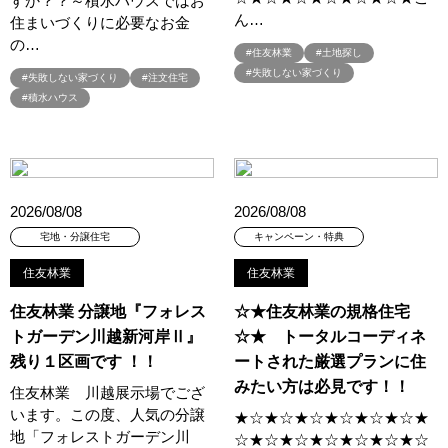
すか？？～積水ハウスではお
ん…
#オーナー様宅家庭訪問
#オーナー様宅見学
#オーナー様宅見学会
住まいづくりに必要なお金
の…
#オーナー様限定
#オーナ様宅見学会
#オープン
#住友林業
#土地探し
#オープンハウス
#オープンハウス・アーキテクト
#オープン記念
#失敗しない家づくり
#失敗しない家づくり
#注文住宅
#積水ハウス
#カタログ
#カタログ請求者様限定
#カビ・ダニ・臭い
#カースペース
#ガラポン
#ガレージ
#ガレージハウス
#キッズコーナー
#キッズルームあり
#キッチン
#キッチンカー
#キッチン収納
#キャンペーン
#キャンペーン情報
#キャンペーン開催中
#キラテックタイル
2026/08/08
2026/08/08
#クアトロ断熱フェア
#クオカード
#クチーナ
#クッキング
宅地・分譲住宅
キャンペーン・特典
#クリスマス
#クリスマスイベント
#クリスマスツリー
住友林業
住友林業
#クリニック
#クレバリホーム
#クレバリーホーム
住友林業 分譲地『フォレス
☆★住友林業の規格住宅
#グッズプレゼント
#グットデザイン賞受賞歴有り
トガーデン川越新河岸Ⅱ』
☆★ トータルコーディネ
#グッドデザイン賞
#グランスマート
#グランドオープン
残り１区画です ！！
ートされた厳選プランに住
#グレードアップ
#グレードアップキャンペーン
みたい方は必見です！！
住友林業 川越展示場でござ
#グレードアッププレゼント特典
#ゲーム
#コストパフォーマンス
います。この度、人気の分譲
★☆★☆★☆★☆★☆★☆★
#コスパ
#コンシェルジュ
#ゴールデンウイーク
#サッシ
地「フォレストガーデン川
☆★☆★☆★☆★☆★☆★☆