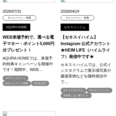
#古淵限定キャンペーン
#吉川
#同時見学会
#名もなき家事
2026/07/31
2026/04/24
#名前も知らない花が咲いた
#吹き抜け
#吹き抜けのあるお家
#吹抜け
#吹抜けのある住まい
#営業時間
#回遊動線
キャンペーン・特典
キャンペーン・特典
#国産材
#土地
#土地からお探しの方
#土地から家づくり
AQURA HOME
セキスイハイム
#土地から注文住宅
#土地さがし
#土地の相談会
#土地情報
WEB来場予約で、選べる電
【セキスイハイム】
#土地探し
#土地探しからOK
#土地探しからご相談可能
子マネー・ポイント5,000円
Instagram 公式アカウント
#土地探しサポート無料
#土地探し相談会
#土地活用
分プレゼント！
★HEIM LIFE（ハイムライ
#土地活用イベント
#土間
#地下室
#地中熱
#地域密着
フ）発信中です★
AQURA HOMEでは、来場予
#地熱利用
#地熱利用 全館空調
#地震
#地震あんしん保証
約特典キャンペーンを開催中
セキスイハイムでは、公式イ
#地震に強い家
#地震体験
#地震保険とは違うの？
です！期間中、WEB…
ンスタグラムで展示場写真や
#地震安心保証
#埼玉
#埼玉/東京/神奈川/群馬
建築実例などを随時発信中
#アキュラホーム
#埼玉で土地探し
#埼玉注文住宅
#埼玉県注文住宅
で…
#キャンペーン情報
#注文住宅
#埼玉県蓮田市
#埼玉／東京／神奈川／群馬
#インスタグラム
#セキスイハイム
#塗り壁ワークショップ
#壁式鉄筋コンクリート
#売れてる
#失敗しない家づくり
#夏
#夏のはじまり
#夏の住宅性能
#夏の建築資金券開催中！
#夏の福袋
#夏も快適
#夏も涼しい
#夏休み
#夏休みイベント
#夏休み特集
#夏家づくり計画
#夏祭り