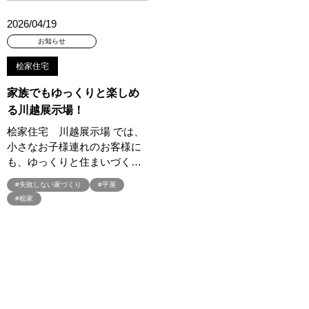
#夏至祭
#外壁タイル
#外壁綺麗
#外構
#外観
2026/04/19
#多摩産材
#夜
#夜のモデルハウス
#夜の相談会
お知らせ
#夜の見学会
#大和ハウス
#大和ハウス×QuizKnock
桧家住宅
#大和ハウスが選ばれる10の理由
#大和ハウス工業
#大型イベント
家族でもゆっくりと楽しめ
#大塚建設
#大宮北展示場
#大屋根高気密断熱
る川越展示場！
#大成建設ハウジング
#大空間
#大空間LDK
#大開口
#大開口・大空間
#天井の高い家
#天井の高い平屋
#太陽光
桧家住宅 川越展示場 では、
小さなお子様連れのお客様に
#太陽光パネル
#太陽光発電
#夫婦2人の家 平屋
#失敗しない
も、ゆっくりと住まいづく…
#失敗しない家
#失敗しない家づくり
#奏でる家 体験
#失敗しない家づくり
#平屋
#契約特典
#女性限定お金の話し
#子どもが賢くなる住まいづくり
#桧家
#子どもイベント
#子供向け
#子育ち
#子育て
#季節限定イベント
#宅地
#宅地・分譲住宅
#安心購入術
#完全予約制
#完全個別相談
#完全無料
#完全自由設計
#完全規格住宅
#完成内覧会
#完成建物見学
#完成現場
#完成現場見学
#完成現場見学会
#完成見学会
#完成邸見学会
#実例
#実例宅見学会
#実例建物見学
#実例見学