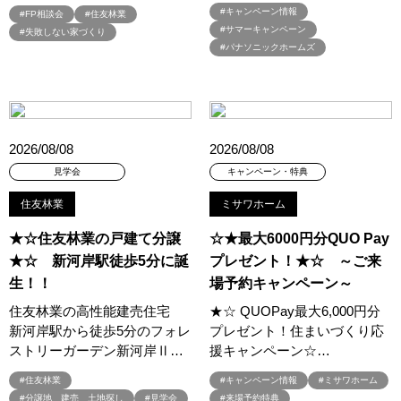
#キャンペーン情報
#トヨタホーム
#トヨタホーム東京
#トヨタホ－ム
#FP相談会
#住友林業
#サマーキャンペーン
#失敗しない家づくり
#ナイトツアー
#ナチュリア
#ナフサショック
#ニジマス
#パナソニックホームズ
#ネコと暮らす
#ハロインイベント
#ハロウィン
#ハロウィンイベント
#ハロウィン設え
#ハワイアン
#ハンドメイド
#バスツアー
#バス見学会
#バリアフリー
#バリスタ
#バルーンアート
#バレンタイン
#バーチャル体験
2026/08/08
2026/08/08
#パズルハント
#パナソニック
#パナソニックホームズ
見学会
キャンペーン・特典
#パナソニックホームズの分譲
#パナソニックホームズの家
住友林業
ミサワホーム
#パナソニックホームズの空気・換気
#パナソニックホームズ全館空調
#パナソニックホームズ防災の家
#パナソニックホームズ５階建て
★☆住友林業の戸建て分譲
☆★最大6000円分QUO Pay
#パパママ応援ショツプ
#パンソニックホームズ
#ヒノキ
★☆ 新河岸駅徒歩5分に誕
プレゼント！★☆ ～ご来
#ヒノキヤ
#ビルトインガレージ
#ピクニック
生！！
場予約キャンペーン～
#ピクニックデイ
#ファイナンシャルプランナー
住友林業の高性能建売住宅
★☆ QUOPay最大6,000円分
#ファーストオーナー募集
#フェア
#フェア開催
新河岸駅から徒歩5分のフォレ
プレゼント！住まいづくり応
ストリーガーデン新河岸Ⅱ…
援キャンペーン☆…
#フェア開催中
#フルコースメニュー
#フロントオープン型食洗機
#プラン
#プランのセカンドオピニオン
#プランニング
#住友林業
#キャンペーン情報
#ミサワホーム
#分譲地 建売 土地探し
#見学会
#来場予約特典
#プランニングフェア
#プランプレゼント
#プラン作成