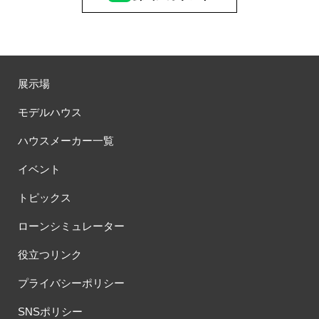
#日本ハウス
#日本ハウスHD
#日本ハウスホールディングス
#日本ハウス所沢展示場
#日本一
#春
#春のキャンペーン
#春の住宅フェア
#春の新生活応援キャンペーン
#春分の日
#春日部
#暖かい家
#暖かい平屋
#暖かい暮らし
#暮らしのテーマパーク
#暮らしの快適度がアップする特典をご用意
展示場
#暮らし拝見ツアー
#書斎
#最寄り駅10分以内
#最新の展示場
モデルハウス
#最新キッチン
#最新モデル
#最新全館空調
#最新設備見学
#期末決算
#期間限定
#期間限定キャンペーン
#木の家
ハウスメーカー一覧
#木の香り
#木下グループ
#木下工務店
#木曽ひのき
イベント
#木曽ひのきの家
#木曾ひのき
#木曾ひのきの家
#木育フェス
#木質感
#木造
#木造住宅
#木造住宅 シャーウッド
トピックス
#木造住宅シャーウッド
#木造技術
#木造賃貸住宅
#本庄
ローンシミュレーター
#杉並区井草
#条件付き土地
#来場キャンペーン
役立つリンク
#来場ノベルティプレゼント
#来場プレゼント
#来場予約
#来場予約キャンペーン
#来場予約特典
#来場特典
プライバシーポリシー
#来場特典キャンペーン
#来場特典付き
#来場特典有
SNSポリシー
#来場者プレゼント
#来春から新居
#東京
#東京ゼロエミ住宅