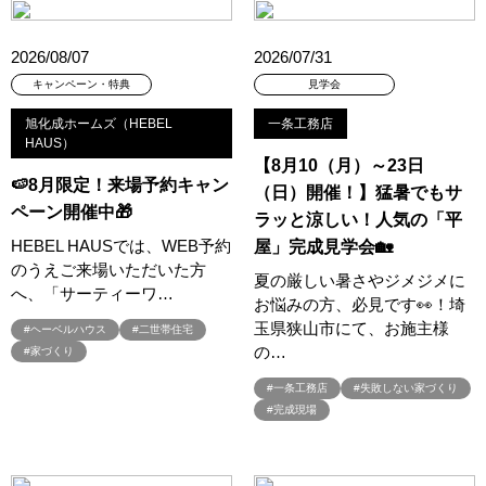
#何も決まっていなくてもOK
#併用
#個別相談会
#健康
#先進住宅
#光と風の家
#光熱費削減
#光熱費対策
2026/08/07
2026/07/31
#入居宅実例見学
#入居宅見学
#入居宅訪問
キャンペーン・特典
見学会
#入居後にお金をかけたくない
#入居者内覧会
#入居者様宅見学会
#入間市分譲
#全員プレゼント
#全館床暖房
#全館空気清浄
旭化成ホームズ（HEBEL
一条工務店
HAUS）
#全館空調
#全館空調スマートエアーズ
【8月10（月）～23日
#全館空調パナソニックホームズ
#全館空調体験会
#共働きの家
🍉8月限定！来場予約キャン
（日）開催！】猛暑でもサ
#共働き夫婦
#内製化
#内覧見学
#分譲
#分譲フェア
ペーン開催中🎁
ラッと涼しい！人気の「平
#分譲住宅
#分譲住宅/分譲宅地/建築条件付土地
#分譲住宅フェア
HEBEL HAUSでは、WEB予約
屋」完成見学会🏡
のうえご来場いただいた方
#分譲地
#分譲地 建売 土地探し
#分譲地・土地探し
夏の厳しい暑さやジメジメに
へ、「サーティーワ…
#分譲地見学会
#分譲情報
#初めての家づくり
お悩みの方、必見です👀！埼
玉県狭山市にて、お施主様
#初夢キャンペーン
#別荘地
#制振ダンパー
#制震
#ヘーベルハウス
#二世帯住宅
の…
#家づくり
#制震ダンパー
#創業105年
#創業70周年
#勉強会
#動物
#北欧
#北欧の暮らし
#北欧デザイン
#北欧住宅
#北欧風
#一条工務店
#失敗しない家づくり
#完成現場
#北洲
#北洲ハウジング
#半期に一度のキャンペーン
#半規格住宅
#南区大谷口
#南極
#南青山
#収納
#収納＆インテリア
#古河林業
#古河林業の家