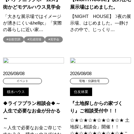
#もりぞう
#もりぞうの家
#もるぞう
#ゆっくり見学
街かどモデルハウス見学会
展示場はじめました。
#アイ
#アイシングクッキー
#アイスプレゼント
「大きな展示場ではイメージ
【NIGHT HOUSE】☽夜の展
#アイスマート
#アイ工務店
#アウトドアスタイル
が湧きにくい&hellip;」「実際
示場、はじめました。―静け
#アウトドアリビング
#アウトドアリビングフェア
の暮らしに近い家…
さの中で、じっくり…
#アキュラホーム
#アクアリュウム
#アクセサリーワークショップ
#全館空調
#完成現場
#見学会
#アルネットホーム
#アレルギー
#アールギャラリー
#イズ熊谷展示場
#イヌ・ネコ
#イベント
#イベント情報
#インスタ
#インスタグラム
#インスタライブ
#インテリア
#インテリアキッチン
#インナーガレージ
#イースター
2026/08/08
2026/08/08
#ウィザースホーム
#ウェブ予約限定
#エアコンのいらない家
イベント
宅地・分譲住宅
#エアロハス
#エネレボZ
#エリア（上尾市）
#エリア（全国一斉）
#エリア（埼玉県）
#オシャレ
積水ハウス
住友林業
#オンライン
#オンラインセミナー
#オンライン工場ツアー
🍀ライフプラン相談会🍀～
『土地探しからの家づく
#オンライン工場見学
#オンライン相談
#オンライン相談会
人生で必要なお金が分かる
り』ご相談受付中！！
#オンライン相談窓口
#オンライン見学会
#オーダーキッチン
～
☆★☆★☆★☆★☆★☆★ 土
#オーナ―様宅ツアー
#オーナー住宅
地探し相談会」開催！！
～人生で必要なお金ご存じで
#オーナー様の生の声が聴ける！
#オーナー様宅
☆★☆★☆★☆★☆★☆★こ