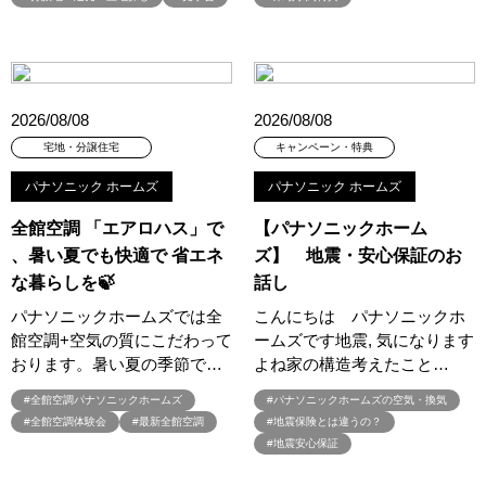
#プラン作成無料
#プラン検索
#プレゼント
#プレゼントキャンペーン
#プレミアムナイトツアー
#プロに相談
#プロに聞く土地探し
#ヘーベルハウス
#ペアローン
#ペアローンメリット＆デメリット
#ペット
#ペットとお出掛け
2026/08/08
2026/08/08
#ペットと暮らす
#ペットと暮らす家
#ペットに優しい家
宅地・分譲住宅
キャンペーン・特典
#ペットに優しい家作り
#ペットも喜ぶ家
パナソニック ホームズ
パナソニック ホームズ
#ペットも心地よい暮らし
#ペット可
#ペット可能
全館空調 「エアロハス」で
【パナソニックホーム
#ホワイトデー
#ホームエレベーター採用住宅
、暑い夏でも快適で 省エネ
ズ】 地震・安心保証のお
#ポイントプレゼント
#ポウハウス
#ポラス
な暮らしを🍃
話し
#ポラスの注文住宅
#ポラスグループ
#マイホーム
パナソニックホームズでは全
こんにちは パナソニックホ
#マイホームフェア
#マイホーム相談会
#マイホーム計画
館空調+空気の質にこだわって
ームズです地震, 気になります
#マッチング
#マルシェ
#マンション
#ミサワホーム
おります。暑い夏の季節で…
よね家の構造考えたこと…
#ミサワホーム×LIXIL
#ミサワホーム×Panasonic
#全館空調パナソニックホームズ
#パナソニックホームズの空気・換気
#メタバース展示場
#メディア掲載
#モデルハウス
#全館空調体験会
#最新全館空調
#地震保険とは違うの？
#モデルハウス
#モデルハウス見学会
#モデルモニター募集
#地震安心保証
#モニターハウス
#モンテッソーリ
#ヤマダホームズ