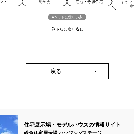
ント
見学会
宅地・分譲住宅
キャン
#ペットに優しい家
さらに絞り込む
さらに絞り込む
。
宅地・分譲住宅
キャンペーン・特典
お知らせ
戻る
ペーン ＃イベント
##スウェーデンハウス ＃内覧会 ＃イベント
##一斉
#スウェーデンハウスの分譲住宅
#,ライフプランン
#1000万円プレゼント
#2024年
#2025年断熱仕様
#2026年カレンダー
#20時から見学
住宅展示場・モデルハウスの情報サイト
周年
#3F建て
#3か月で土地を決める
#3階建
#3階建て
#3階建分
総合住宅展示場 ハウジングステージ
て見学会 完成
#6/1(土）GRAND OPEN
#6月限定
#6月限定イベント