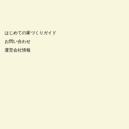
こりん
#きれいなまち
学
#ご成約特典
#ご来場予約フェア
さわやかハイム
#しっくい
はじめての家づくりガイド
の家づくり
#ひのき
お問い合わせ
の家
#もるぞう
運営会社情報
#アウトドアスタイル
ワークショップ
#イベント情報
#インスタ
スター
#ウィザースホーム
全国一斉）
#エリア（埼玉県）
ンライン相談
#オンライン相談会
#オーナー様の生の声が聴ける！
#オーナ様宅見学会
#オープン
#カビ・ダニ・臭い
キッチン
#キッチンカー