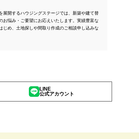
プレゼントキャンペーン
を展開するハウジングステージでは、新築や建て替
ミナー
#FP相談会
のお悩み・ご要望にお応えいたします。実績豊富な
#GX型志向住宅
はじめ、土地探しや間取り作成のご相談申し込みな
#iDeCo
#IH
#instagram
NEW OPEN
#newモデルハウス
NER
SPA Staition
restry
#TLM
Bイベント
#WEBセミナー
特典
#web見学会
LINE
公式アカウント
outube LIVE
#YouTube配信
家族と暮らしを守る住まいづくり】
し
#えらべる
お土地探し
#お子さま連れOK
満足度
#お家づくり
#お散歩見学会
#お正月