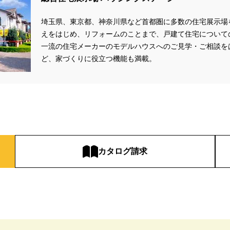
zonギフトカードプレゼント
#Amazonギフトプレゼント
#Amazonギフト
埼玉県、東京都、神奈川県など首都圏に多数の住宅展示場
aHouse
#DESIGN OFFICE
#English available
#EnglishOK
#FPセ
えをはじめ、リフォームのことまで、戸建て住宅について
#GWイベント
#GWイベント展示場
#GWキャンペーン
#GXフェア
一流の住宅メーカーのモデルハウスへのご見学・ご相談を
#GX補助金
#HD日本ハウス
#HEBEL HAUS
#HInokiya
#HUGme
ど、家づくりに役立つ機能も満載。
sgin
#LIXIL
#LUXURY CAMPAIGN
#Luxury Festa
#Naturia
#
nasonic Homes
#panasonichomes
#Panasonicショールーム
#PAWT
#QUOカードプレゼント
#QUOカードｐａｙプレゼントキャンペーン
#RAKU 
DGsな家
#select PACKAGE
#se構法
#Skye5
#SR
#sumitomo fo
ife Museum
#WEB
#WEBおうち見学会
#WEBでマイホーム
#WE
定キャンペーン
#WEB予約限定来場特典
#WEB予約＆ご来場
#WEB来場
カタログ請求
#W基礎断熱
#W断熱
#W断熱フェア
#xevoΣ
#YouTube
#Y
ラスエネルギー住宅
#ZEH仕様標準
#Z空調
#【9/１防災の日】
#【
#あったかい
#あったかハイム
#いいとこどり、始まる。
#いい暮ら
れ
#おしゃれな家づくり
#おしやれな家づくり
#おひさまハイム
#
#お子様も楽しめる
#お子様向け
#お子様歓迎
#お宅見学
#お客様
情報
#お得
#お得な家づくり
#お得な情報
#お得情報
#お散歩