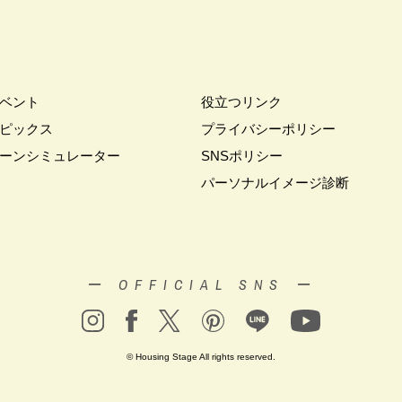
#お金の話相談会
#かき氷
#かけっこ
#かしこい家づくり
#き
家づくり
#これからの住宅選び
#ご予約不要
#ご入居宅
#ご入居宅見
#ご来場WEB予約キャンペーン
#ご来場キャンペーン
#ご来場プレゼント
住宅
#さいたま市浦和区領家
#さよならキャンペーン
#さらぽか
#
ベント
役立つリンク
#そらのま
#とうもろこし味来収穫体験付
#なんでも相談
#はじめて
ピックス
プライバシーポリシー
し見学会
#まちびらき
#みらいエコ住宅2026
#もりぞう
#もりぞう
ーンシミュレーター
SNSポリシー
イシングクッキー
#アイスプレゼント
#アイスマート
#アイ工務店
パーソナルイメージ診断
ドアリビングフェア
#アキュラホーム
#アクアリュウム
#アクセサリー
ー
#アールギャラリー
#イズ熊谷展示場
#イヌ・ネコ
#イベント
イブ
#インテリア
#インテリアキッチン
#インナーガレージ
#イー
いらない家
#エアロハス
#エネレボZ
#エリア（上尾市）
#エリア（
ー OFFICIAL SNS ー
オンラインセミナー
#オンライン工場ツアー
#オンライン工場見学
#オ
イン見学会
#オーダーキッチン
#オーナ―様宅ツアー
#オーナー住宅
家庭訪問
#オーナー様宅見学
#オーナー様宅見学会
#オーナー様限定
© Housing Stage All rights reserved.
ウス・アーキテクト
#オープン記念
#カタログ
#カタログ請求者様限定
#ガレージ
#ガレージハウス
#キッズコーナー
#キッズルームあり
#