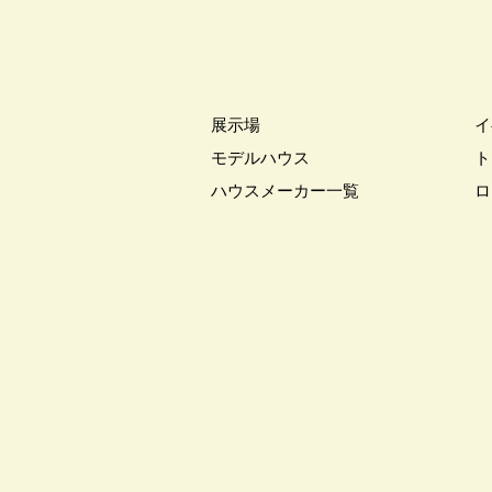
#お知らせ
#お米券
#お花見
#こだわりたい方
#こだわりの
#ご来場WEB予約キャンペンーン
#さいたま市
#さいたま市注文
展示場
イ
#すみっコぐらし
#すみりん
モデルハウス
ト
#へーベルハウス
#ほったらか
ハウスメーカー一覧
ロ
#ゆっくり見学
#アイ
#ア
#アウトドアリビング
#アウト
#アルネットホーム
#アレルギ
#インスタグラム
#インスタラ
#ウェブ予約限定
#エアコンの
#オシャレ
#オンライン
#
#オンライン相談窓口
#オンラ
#オーナー様宅
#オーナー様宅
#オープンハウス
#オープンハ
#カースペース
#ガラポン