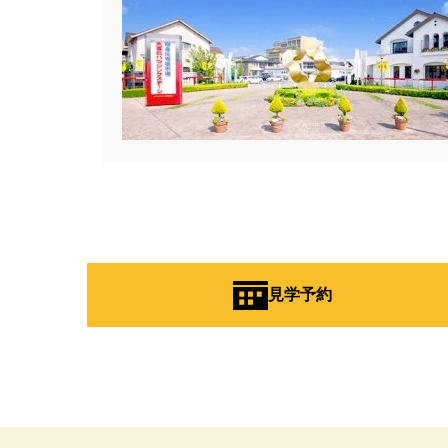
#Amazonギフトカード
#ama
#BALMUDA
#BinO
#Daiw
#Germoglio
#GRAND OPEN
#GX志向型住宅
#gx相談会
#instalive
#IOT
#lifeknit de
#NISA
#OPENHOUSE
#Pa
#PayPayポイントプレゼント
#Ready Made Houshinng.
#S
#TOKYOWOOD
#Tomorrow's L
#WEB予約限定
#WEB予約限
見学予約
#wonder HAUS
#wonderhaus
#Z
#zeh
#ZEHを超えるプ
#【間取り相談会】
#あざみ野
#おうち見学ウィーク
#おしゃ
#お子さんと一緒に
#お子様
#お年玉
#お庭
#お役立ち