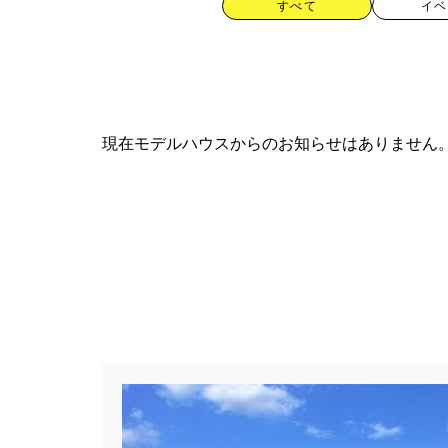
すべて
イベ
現在モデルハウスからのお知らせはありません
カテゴリー
すべて
イベント
見学会
ハッシュタグ
##スウェーデンハウス ＃キャン
##一斉現場見学会 #完成現場 
#1日限定イベント
#1級建築士
#3/28（木）NEW OPEN
#35
#4年連続世界記録達成
#5階建