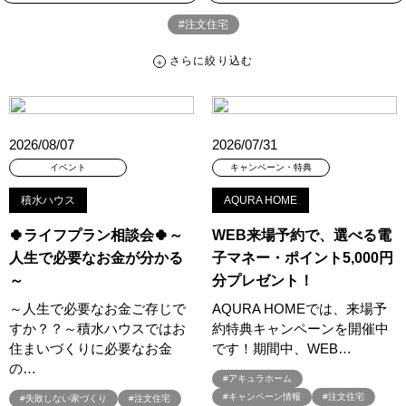
#注文住宅
さらに絞り込む
さらに絞り込む
カテゴリー
すべて
イベント
見学会
宅地・分譲住宅
2026/08/07
2026/07/31
キャンペーン・特典
お知らせ
イベント
キャンペーン・特典
積水ハウス
AQURA HOME
ハッシュタグ
🍀ライフプラン相談会🍀～
WEB来場予約で、選べる電
##スウェーデンハウス ＃キャンペーン ＃イベント
人生で必要なお金が分かる
子マネー・ポイント5,000円
##スウェーデンハウス ＃内覧会 ＃イベント
##一斉現場見学会
～
分プレゼント！
##一斉現場見学会 #完成現場 #スウェーデンハウスの分譲住宅
～人生で必要なお金ご存じで
AQURA HOMEでは、来場予
#,ライフプランン
#1000万円プレゼントキャンペーン
#100年住宅
すか？？～積水ハウスではお
約特典キャンペーンを開催中
#1日限定イベント
#1級建築士
#2024年
#2025年断熱仕様
住まいづくりに必要なお金
です！期間中、WEB…
#2026年カレンダー
#20時から見学
#2世帯住宅
の…
#アキュラホーム
#3/28（木）NEW OPEN
#35周年
#3F建て
#キャンペーン情報
#注文住宅
#失敗しない家づくり
#注文住宅