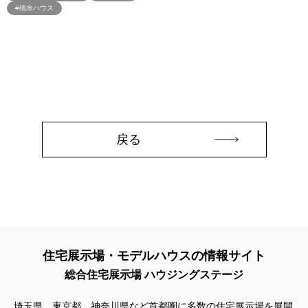
#3か月で土地を決める
#3階建
#3階建て
#3階建分譲地
#積水ハウス
#45階
#4年連続世界記録達成
#5階建て見学会 完成
#6/1(土）GRAND OPEN
#6月限定
#6月限定イベント
#8/19・8/20
#8/1～9/30
#Amazonギフトカード
#amazonギフトカードプレゼント
#Amazonギフトプレゼント
#Amazonギフトプレゼントキャンペーン
#BALMUDA
#BinO
#DaiwaHouse
#DESIGN OFFICE
#English available
#EnglishOK
#FPセミナー
#FP相談会
#Germoglio
戻る
#GRAND OPEN
#GWイベント
#GWイベント展示場
#GWキャンペーン
#GXフェア
#GX型志向住宅
#GX志向型住宅
#gx相談会
#GX補助金
#HD日本ハウス
#HEBEL HAUS
#HInokiya
#HUGme
#iDeCo
#IH
#instagram
#instalive
#IOT
#lifeknit desgin
#LIXIL
#LUXURY CAMPAIGN
#Luxury Festa
#Naturia
住宅展示場・モデルハウスの情報サイト
#NEW OPEN
#newモデルハウス
#NISA
#OPENHOUSE
総合住宅展示場 ハウジングステージ
#Panasonic Homes
#panasonichomes
#Panasonicショールーム
#PAWTNER
#PayPayポイントプレゼント
埼玉県、東京都、神奈川県など首都圏に多数の住宅展示場を展開