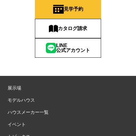
#おしやれな家づくり
#おひさまハイム
#お土地探し
見学予約
#お子さま連れOK
#お子さんと一緒に
#お子様
#お子様も楽しめる
#お子様向け
#お子様歓迎
#お宅見学
#お客様満足度
#お家づくり
#お年玉
#お庭
カタログ請求
#お役立ち情報
#お得
#お得な家づくり
#お得な情報
#お得情報
#お散歩
#お散歩見学会
#お正月
#お知らせ
LINE
公式アカウント
#お米券
#お花見
#お金の話相談会
#かき氷
#かけっこ
#かしこい家づくり
#きこりん
#きれいなまち
#こだわりたい方
#こだわりの家づくり
#これからの住宅選び
#ご予約不要
#ご入居宅
#ご入居宅見学
#ご成約特典
#ご来場WEB予約キャンペンーン
#ご来場WEB予約キャンペーン
展示場
#ご来場キャンペーン
#ご来場プレゼント
#ご来場予約フェア
モデルハウス
#さいたま市
#さいたま市注文住宅
#さいたま市浦和区領家
#さよならキャンペーン
#さらぽか
#さわやかハイム
ハウスメーカー一覧
#しっくい
#すみっコぐらし
#すみりん
#そらのま
イベント
#とうもろこし味来収穫体験付
#なんでも相談
#はじめての家づくり
#ひのき
#へーベルハウス