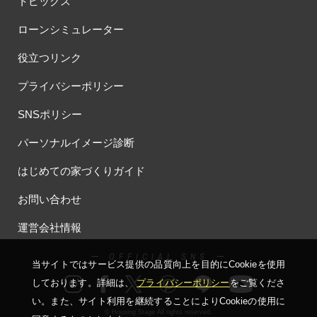
トピックス
#ほったらかし見学会
#まちびらき
#みらいエコ住宅2026
ローンシミュレーター
#もりぞう
#もりぞうの家
#もるぞう
#ゆっくり見学
#アイ
#アイシングクッキー
#アイスプレゼント
役立つリンク
#アイスマート
#アイ工務店
#アウトドアスタイル
プライバシーポリシー
#アウトドアリビング
#アウトドアリビングフェア
#アキュラホーム
#アクアリュウム
#アクセサリーワークショップ
SNSポリシー
#アルネットホーム
#アレルギー
#アールギャラリー
パーソナルイメージ診断
#イズ熊谷展示場
#イヌ・ネコ
#イベント
#イベント情報
#インスタ
#インスタグラム
#インスタライブ
#インテリア
はじめての家づくりガイド
#インテリアキッチン
#インナーガレージ
#イースター
お問い合わせ
#ウィザースホーム
#ウェブ予約限定
#エアコンのいらない家
#エアロハス
#エネレボZ
#エリア（上尾市）
運営会社情報
#エリア（全国一斉）
#エリア（埼玉県）
#オシャレ
ー OFFICIAL SNS ー
#オンライン
#オンラインセミナー
#オンライン工場ツアー
当サイトではサービス提供の品質向上を⽬的にCookieを使⽤
#オンライン工場見学
#オンライン相談
#オンライン相談会
しております。詳細は、
プライバシーポリシー
をご覧くださ
#オンライン相談窓口
#オンライン見学会
#オーダーキッチン
い。
また、サイト利⽤を継続することによりCookieの使⽤に
© Housing Stage All rights reserved.
#オーナ―様宅ツアー
#オーナー住宅