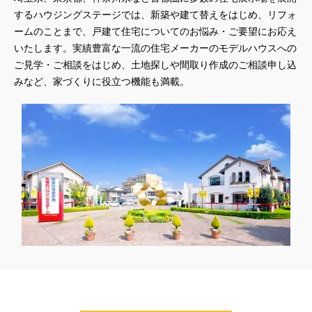
するハウジングステージでは、新築や建て替えをはじめ、リフォ
#QUOカードプレゼント
#QUOカードｐａｙプレゼントキャンペーン
ームのことまで、戸建て住宅についてのお悩み・ご要望にお応え
#RAKU SPA Staition
#Ready Made Houshinng.
#SDGsな家
いたします。実績豊富な一流の住宅メーカーのモデルハウスへの
#select PACKAGE
#se構法
#Skye5
#SR
ご見学・ご相談をはじめ、土地探しや間取り作成のご相談申し込
#sumitomo forestry
#TLM
#TOKYOWOOD
みなど、家づくりに役立つ機能も満載。
#Tomorrow's Life Museum
#WEB
#WEBおうち見学会
#WEBでマイホーム
#WEBイベント
#WEBセミナー
#WEB予約限定
#WEB予約限定キャンペーン
#WEB予約限定来場特典
#WEB予約＆ご来場
#WEB来場特典
#web見学会
#wonder HAUS
#wonderhaus
#W基礎断熱
#W断熱
#W断熱フェア
#xevoΣ
#YouTube
#Youtube LIVE
#YouTube配信
#Z
#zeh
#ZEHを超えるプラスエネルギー住宅
#ZEH仕様標準
#Z空調
#【9/１防災の日】
#【家族と暮らしを守る住まいづくり】
#【間取り相談会】
#あざみ野
#あったかい
#あったかハイム
#いいとこどり、始まる。
#いい暮らし
#えらべる
#おうち見学ウィーク
#おしゃれ
#おしゃれな家づくり