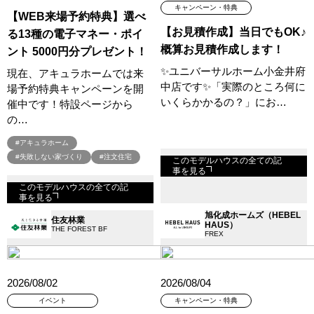
キャンペーン・特典
【WEB来場予約特典】選べ
【お見積作成】当日でもOK♪
る13種の電子マネー・ポイ
概算お見積作成します！
ント 5000円分プレゼント！
✨ユニバーサルホーム小金井府
現在、アキュラホームでは来
中店です✨「実際のところ何に
場予約特典キャンペーンを開
いくらかかるの？」にお…
催中です！特設ページから
の…
#アキュラホーム
#失敗しない家づくり
#注文住宅
このモデルハウスの全ての記
事を見る
このモデルハウスの全ての記
事を見る
旭化成ホームズ（HEBEL
住友林業
HAUS）
THE FOREST BF
FREX
2026/08/04
2026/08/02
キャンペーン・特典
イベント