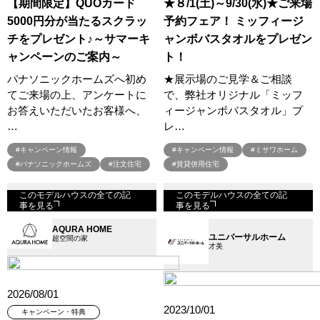
【期間限定】QUOカード
★８/1(土)～9/30(水)★ご来場
5000円分が当たるスクラッ
予約フェア！ ミッフィージ
チをプレゼント♪～サマーキ
ャンボバスタオルをプレゼン
ャンペーンのご案内～
ト！
パナソニックホームズへ初め
★展示場のご見学＆ご相談
てご来場の上、アンケートに
で、弊社オリジナル「ミッフ
お答えいただいたお客様へ、
ィージャンボバスタオル」プ
…
レ…
#キャンペーン情報
#キャンペーン情報
#ミサワホーム
#パナソニックホームズ
#注文住宅
#賃貸併用住宅
このモデルハウスの全ての記
このモデルハウスの全ての記
事を見る
事を見る
AQURA HOME
ユニバーサルホーム
超空間の家
才美
2026/08/01
2023/10/01
キャンペーン・特典