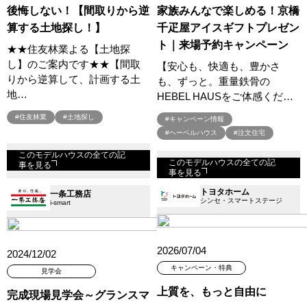
家族みんなで楽しめる！京橋
後悔しない！【間取りから逆
千疋屋アイスギフトプレゼン
算する土地探し！】
ト｜来場予約キャンペーン
★★住友林業よる【土地探
し】のご案内です★★【間取
【安心も、快適も、豊かさ
りから逆算して、計画する土
も、ずっと。重量鉄骨の
地…
HEBEL HAUSをご体感くだ…
#住友林業
#土地探し
#キャンペーン情報
#ヘーベルハウス
#注文住宅
このモデルハウスの全ての記
このモデルハウスの全ての記
事を見る
事を見る
トヨタホーム
一条工務店
シンセ・スマートステージ
i-smart
2026/07/04
2024/12/02
キャンペーン・特典
見学会
上質を、もっと自由に
完成現場見学会～グランスマ