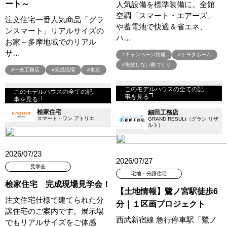
ート～
人気設備を標準装備に。全館
空調「スマート・エアーズ」
注文住宅一番人気商品「グラ
や蓄電池で快適＆省エネ、
ンスマート」リアルサイズの
ハ…
お家～多摩地域でのリアル
サ…
#キャンペーン情報
#トヨタホーム
#失敗しない家づくり
#一条工務店
#完成現場
#東京
このモデルハウスの全ての記
このモデルハウスの全ての記
事を見る
事を見る
桧家住宅
細田工務店
スマート・ワン アトリエ
GRAND RESULt（グラン リザ
ルト）
2026/07/23
2026/07/27
見学会
宅地・分譲住宅
桧家住宅 完成現場見学会！
【土地情報】鷺ノ宮駅徒歩6
注文住宅仕様で建てられた分
分｜１区画プロジェクト
譲住宅のご案内です。展示場
西武新宿線 急行停車駅「鷺ノ
でもリアルサイズをご体感