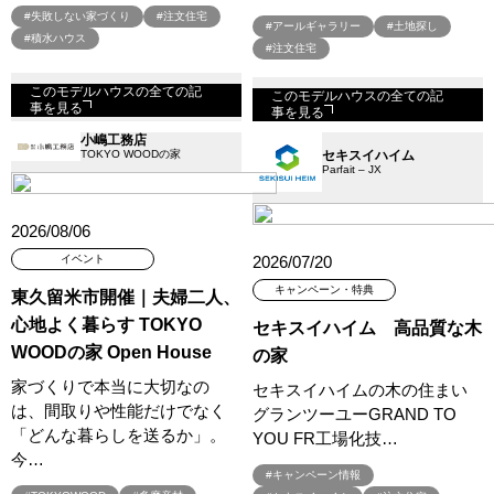
#失敗しない家づくり
#注文住宅
#アールギャラリー
#土地探し
#積水ハウス
#注文住宅
このモデルハウスの全ての記
このモデルハウスの全ての記
事を見る
事を見る
小嶋工務店
TOKYO WOODの家
セキスイハイム
Parfait – JX
2026/08/06
イベント
2026/07/20
キャンペーン・特典
東久留米市開催｜夫婦二人、
心地よく暮らす TOKYO
セキスイハイム 高品質な木
WOODの家 Open House
の家
家づくりで本当に大切なの
セキスイハイムの木の住まい
は、間取りや性能だけでなく
グランツーユーGRAND TO
「どんな暮らしを送るか」。
YOU FR工場化技…
今…
#キャンペーン情報