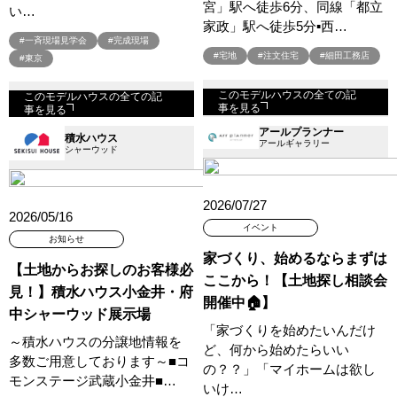
宮」駅へ徒歩6分、同線「都立
い…
家政」駅へ徒歩5分▪西…
#一斉現場見学会
#完成現場
#宅地
#注文住宅
#細田工務店
#東京
このモデルハウスの全ての記
このモデルハウスの全ての記
事を見る
事を見る
アールプランナー
積水ハウス
アールギャラリー
シャーウッド
2026/07/27
2026/05/16
イベント
お知らせ
家づくり、始めるならまずは
【土地からお探しのお客様必
ここから！【土地探し相談会
見！】積水ハウス小金井・府
開催中🏠】
中シャーウッド展示場
「家づくりを始めたいんだけ
～積水ハウスの分譲地情報を
ど、何から始めたらいい
多数ご用意しております～■コ
の？？」「マイホームは欲し
モンステージ武蔵小金井■…
いけ…