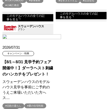
#TOKYOWOOD
#多摩産材
#セキスイハイム
#注文住宅
#小嶋工務店
このモデルハウスの全ての記
このモデルハウスの全ての記
事を見る
事を見る
スウェーデンハウス
グラン
2026/07/31
キャンペーン・特典
【8/1～8/31 見学予約フェア
開催中！】ダーラヘスト刺繍
のハンカチをプレゼント！
スウェーデンハウスのモデル
ハウス見学を事前にご予約の
うえご来場いただいた方へ
ス…
#北欧の暮らし
#夏の住宅性能