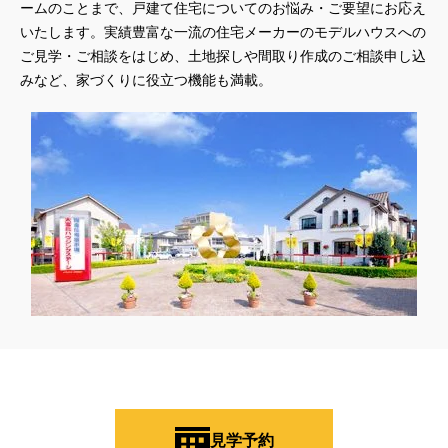
ームのことまで、戸建て住宅についてのお悩み・ご要望にお応え
#QUOカードプレゼント
#QUOカードｐａｙプレゼントキャンペーン
いたします。実績豊富な一流の住宅メーカーのモデルハウスへの
#RAKU SPA Staition
#Ready Made Houshinng.
#SDGsな家
ご見学・ご相談をはじめ、土地探しや間取り作成のご相談申し込
#select PACKAGE
#se構法
#Skye5
#SR
みなど、家づくりに役立つ機能も満載。
#sumitomo forestry
#TLM
#TOKYOWOOD
#Tomorrow's Life Museum
#WEB
#WEBおうち見学会
#WEBでマイホーム
#WEBイベント
#WEBセミナー
#WEB予約限定
#WEB予約限定キャンペーン
#WEB予約限定来場特典
#WEB予約＆ご来場
#WEB来場特典
#web見学会
#wonder HAUS
#wonderhaus
#W基礎断熱
#W断熱
#W断熱フェア
#xevoΣ
#YouTube
#Youtube LIVE
#YouTube配信
#Z
#zeh
#ZEHを超えるプラスエネルギー住宅
#ZEH仕様標準
#Z空調
#【9/１防災の日】
#【家族と暮らしを守る住まいづくり】
#【間取り相談会】
#あざみ野
#あったかい
#あったかハイム
#いいとこどり、始まる。
#いい暮らし
#えらべる
#おうち見学ウィーク
#おしゃれ
#おしゃれな家づくり
見学予約
#おしやれな家づくり
#おひさまハイム
#お土地探し