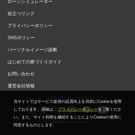
ローンシミュレーター
#ほったらかし見学会
#まちびらき
#みらいエコ住宅2026
#もりぞう
#もりぞうの家
#もるぞう
#ゆっくり見学
役立つリンク
#アイ
#アイシングクッキー
#アイスプレゼント
プライバシーポリシー
#アイスマート
#アイ工務店
#アウトドアスタイル
#アウトドアリビング
#アウトドアリビングフェア
SNSポリシー
#アキュラホーム
#アクアリュウム
#アクセサリーワークショップ
パーソナルイメージ診断
#アルネットホーム
#アレルギー
#アールギャラリー
#イズ熊谷展示場
#イヌ・ネコ
#イベント
#イベント情報
はじめての家づくりガイド
#インスタ
#インスタグラム
#インスタライブ
#インテリア
お問い合わせ
#インテリアキッチン
#インナーガレージ
#イースター
#ウィザースホーム
#ウェブ予約限定
#エアコンのいらない家
運営会社情報
#エアロハス
#エネレボZ
#エリア（上尾市）
ー OFFICIAL SNS ー
#エリア（全国一斉）
#エリア（埼玉県）
#オシャレ
当サイトではサービス提供の品質向上を⽬的にCookieを使⽤
#オンライン
#オンラインセミナー
#オンライン工場ツアー
しております。詳細は、
プライバシーポリシー
をご覧くださ
#オンライン工場見学
#オンライン相談
#オンライン相談会
い。
また、サイト利⽤を継続することによりCookieの使⽤に
© Housing Stage All rights reserved.
#オンライン相談窓口
#オンライン見学会
#オーダーキッチン
同意するものとします。
#オーナ―様宅ツアー
#オーナー住宅