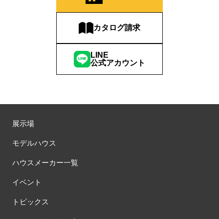
#お子さま連れOK
#お子さんと一緒に
#お子様
#お子様も楽しめる
#お子様向け
#お子様歓迎
#お宅見学
カタログ請求
#お客様満足度
#お家づくり
#お年玉
#お庭
#お役立ち情報
#お得
#お得な家づくり
#お得な情報
LINE
公式アカウント
#お得情報
#お散歩
#お散歩見学会
#お正月
#お知らせ
#お米券
#お花見
#お金の話相談会
#かき氷
#かけっこ
#かしこい家づくり
#きこりん
#きれいなまち
#こだわりたい方
#こだわりの家づくり
#これからの住宅選び
#ご予約不要
#ご入居宅
#ご入居宅見学
#ご成約特典
展示場
#ご来場WEB予約キャンペンーン
#ご来場WEB予約キャンペーン
#ご来場キャンペーン
#ご来場プレゼント
#ご来場予約フェア
モデルハウス
#さいたま市
#さいたま市注文住宅
#さいたま市浦和区領家
ハウスメーカー一覧
#さよならキャンペーン
#さらぽか
#さわやかハイム
#しっくい
#すみっコぐらし
#すみりん
#そらのま
イベント
#とうもろこし味来収穫体験付
#なんでも相談
トピックス
#はじめての家づくり
#ひのき
#へーベルハウス