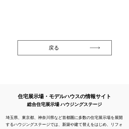
#45階
#4年連続世界記録達成
#5階建て見学会 完成
#6/1(土）GRAND OPEN
#6月限定
#6月限定イベント
#8/19・8/20
#8/1～9/30
#Amazonギフトカード
#amazonギフトカードプレゼント
#Amazonギフトプレゼント
#Amazonギフトプレゼントキャンペーン
#BALMUDA
#BinO
#DaiwaHouse
#DESIGN OFFICE
#English available
戻る
#EnglishOK
#FPセミナー
#FP相談会
#Germoglio
#GRAND OPEN
#GWイベント
#GWイベント展示場
#GWキャンペーン
#GXフェア
#GX型志向住宅
#GX志向型住宅
#gx相談会
#GX補助金
#HD日本ハウス
#HEBEL HAUS
#HInokiya
#HUGme
#iDeCo
#IH
#instagram
#instalive
#IOT
#lifeknit desgin
#LIXIL
住宅展示場・モデルハウスの情報サイト
#LUXURY CAMPAIGN
#Luxury Festa
#Naturia
総合住宅展示場 ハウジングステージ
#NEW OPEN
#newモデルハウス
#NISA
#OPENHOUSE
#Panasonic Homes
#panasonichomes
#Panasonicショールーム
埼玉県、東京都、神奈川県など首都圏に多数の住宅展示場を展開
#PAWTNER
#PayPayポイントプレゼント
するハウジングステージでは、新築や建て替えをはじめ、リフォ