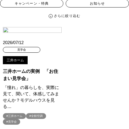
キャンペーン・特典
お知らせ
さらに絞り込む
さらに絞り込む
カテゴリー
すべて
イベント
見学会
宅地・分譲住宅
2026/07/12
キャンペーン・特典
お知らせ
見学会
三井ホーム
ハッシュタグ
三井ホームの実例 「お住
##スウェーデンハウス ＃キャンペーン ＃イベント
まい見学会」
##スウェーデンハウス ＃内覧会 ＃イベント
##一斉現場見学会
「憧れ」の暮らしを、実際に
##一斉現場見学会 #完成現場 #スウェーデンハウスの分譲住宅
見て、聞いて、体感してみま
#,ライフプランン
#1000万円プレゼントキャンペーン
#100年住宅
せんか？モデルハウスを見
#1日限定イベント
#1級建築士
#2024年
#2025年断熱仕様
る…
#2026年カレンダー
#20時から見学
#2世帯住宅
#三井ホーム
#全館空調
#3/28（木）NEW OPEN
#35周年
#3F建て
#見学会
#3か月で土地を決める
#3階建
#3階建て
#3階建分譲地