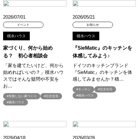
#QUOカードプレゼント
#QUOカードｐａｙプレゼントキャンペーン
#RAKU SPA Staition
#Ready Made Houshinng.
#SDGsな家
2026/07/01
2026/05/21
#select PACKAGE
#se構法
#Skye5
#SR
イベント
お知らせ
#sumitomo forestry
#TLM
#TOKYOWOOD
積水ハウス
積水ハウス
#Tomorrow's Life Museum
#WEB
#WEBおうち見学会
#WEBでマイホーム
#WEBイベント
#WEBセミナー
家づくり、何から始め
『SieMatic』のキッチンを
#WEB予約限定
#WEB予約限定キャンペーン
る？ 初心者相談会
体感してみよう♪
#WEB予約限定来場特典
#WEB予約＆ご来場
#WEB来場特典
「家を建てたいけど、何から
ドイツのキッチンブランド
#web見学会
#wonder HAUS
#wonderhaus
#W基礎断熱
始めればいいの？」積水ハウ
『SieMatic』のキッチンを体
#W断熱
#W断熱フェア
#xevoΣ
#YouTube
#Youtube LIVE
スではそんな疑問や不安を
感してみませんか？積…
お…
#YouTube配信
#Z
#zeh
#ZEHを超えるプラスエネルギー住宅
#キッチン
#注文住宅
#ZEH仕様標準
#Z空調
#【9/１防災の日】
#積水ハウス
#失敗しない家づくり
#注文住宅
#積水ハウス
#【家族と暮らしを守る住まいづくり】
#【間取り相談会】
#あざみ野
#あったかい
#あったかハイム
#いいとこどり、始まる。
#いい暮らし
#えらべる
#おうち見学ウィーク
#おしゃれ
#おしゃれな家づくり
#おしやれな家づくり
#おひさまハイム
#お土地探し
2026/04/18
2026/03/26