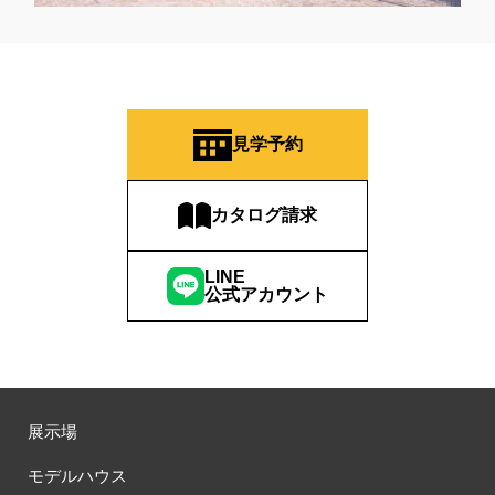
#デザインオフィス監修
#デザインセミナー
#トヨタホーム
#トヨタホーム東京
#トヨタホ－ム
#ナイトツアー
#ナチュリア
#ナフサショック
#ニジマス
#ネコと暮らす
#ハロインイベント
#ハロウィン
#ハロウィンイベント
#ハロウィン設え
#ハワイアン
#ハンドメイド
#バスツアー
見学予約
#バス見学会
#バリアフリー
#バリスタ
#バルーンアート
#バレンタイン
#バーチャル体験
#パズルハント
カタログ請求
#パナソニック
#パナソニックホームズ
#パナソニックホームズの分譲
#パナソニックホームズの家
LINE
#パナソニックホームズの空気・換気
#パナソニックホームズ全館空調
公式アカウント
#パナソニックホームズ防災の家
#パナソニックホームズ５階建て
#パパママ応援ショツプ
#パンソニックホームズ
#ヒノキ
#ヒノキヤ
#ビルトインガレージ
#ピクニック
#ピクニックデイ
#ファイナンシャルプランナー
#ファーストオーナー募集
#フェア
#フェア開催
展示場
#フェア開催中
#フルコースメニュー
#フロントオープン型食洗機
モデルハウス
#プラン
#プランのセカンドオピニオン
#プランニング