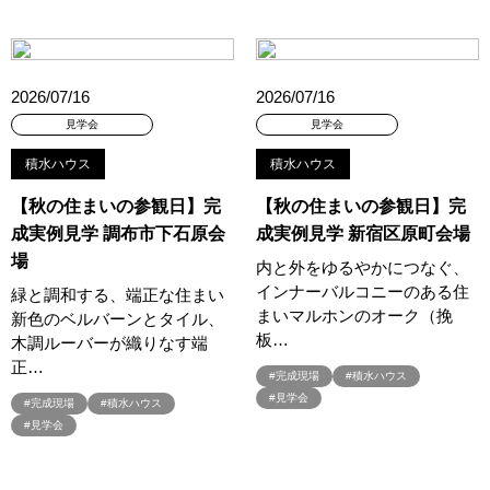
#45階
#4年連続世界記録達成
#5階建て見学会 完成
#6/1(土）GRAND OPEN
#6月限定
#6月限定イベント
#8/19・8/20
#8/1～9/30
#Amazonギフトカード
2026/07/16
2026/07/16
#amazonギフトカードプレゼント
#Amazonギフトプレゼント
見学会
見学会
#Amazonギフトプレゼントキャンペーン
#BALMUDA
#BinO
積水ハウス
積水ハウス
#DaiwaHouse
#DESIGN OFFICE
#English available
#EnglishOK
#FPセミナー
#FP相談会
#Germoglio
【秋の住まいの参観日】完
【秋の住まいの参観日】完
成実例見学 調布市下石原会
成実例見学 新宿区原町会場
#GRAND OPEN
#GWイベント
#GWイベント展示場
場
#GWキャンペーン
#GXフェア
#GX型志向住宅
内と外をゆるやかにつなぐ、
インナーバルコニーのある住
#GX志向型住宅
#gx相談会
#GX補助金
#HD日本ハウス
緑と調和する、端正な住まい
まいマルホンのオーク（挽
新色のベルバーンとタイル、
#HEBEL HAUS
#HInokiya
#HUGme
#iDeCo
#IH
板…
木調ルーバーが織りなす端
#instagram
#instalive
#IOT
#lifeknit desgin
#LIXIL
正…
#完成現場
#積水ハウス
#LUXURY CAMPAIGN
#Luxury Festa
#Naturia
#見学会
#完成現場
#積水ハウス
#NEW OPEN
#newモデルハウス
#NISA
#OPENHOUSE
#見学会
#Panasonic Homes
#panasonichomes
#Panasonicショールーム
#PAWTNER
#PayPayポイントプレゼント