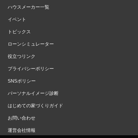
#プランニングフェア
#プランプレゼント
#プラン作成
ハウスメーカー一覧
#プラン作成無料
#プラン検索
#プレゼント
イベント
#プレゼントキャンペーン
#プレミアムナイトツアー
#プロに相談
トピックス
#プロに聞く土地探し
#ヘーベルハウス
#ペアローン
#ペアローンメリット＆デメリット
#ペット
#ペットとお出掛け
ローンシミュレーター
#ペットと暮らす
#ペットと暮らす家
#ペットに優しい家
役立つリンク
#ペットに優しい家作り
#ペットも喜ぶ家
#ペットも心地よい暮らし
#ペット可
#ペット可能
プライバシーポリシー
#ホワイトデー
#ホームエレベーター採用住宅
SNSポリシー
#ポイントプレゼント
#ポウハウス
#ポラス
#ポラスの注文住宅
#ポラスグループ
#マイホーム
パーソナルイメージ診断
#マイホームフェア
#マイホーム相談会
#マイホーム計画
はじめての家づくりガイド
#マッチング
#マルシェ
#マンション
#ミサワホーム
#ミサワホーム×LIXIL
#ミサワホーム×Panasonic
お問い合わせ
#メタバース展示場
#メディア掲載
#モデルハウス
運営会社情報
#モデルハウス
#モデルハウス見学会
#モデルモニター募集