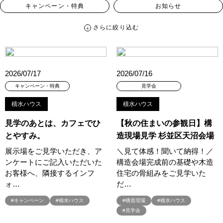
キャンペーン・特典
お知らせ
さらに絞り込む
さらに絞り込む
カテゴリー
すべて
イベント
見学会
宅地・分譲住宅
2026/07/17
2026/07/16
キャンペーン・特典
お知らせ
キャンペーン・特典
見学会
積水ハウス
積水ハウス
ハッシュタグ
見学のあとは、カフェでひ
【秋の住まいの参観日】構
##スウェーデンハウス ＃キャンペーン ＃イベント
とやすみ。
造現場見学 杉並区天沼会場
##スウェーデンハウス ＃内覧会 ＃イベント
##一斉現場見学会
展示場をご見学いただき、ア
＼見て体感！聞いて納得！／
##一斉現場見学会 #完成現場 #スウェーデンハウスの分譲住宅
ンケートにご記入いただいた
構造会場完成前の基礎や木造
#,ライフプランン
#1000万円プレゼントキャンペーン
#100年住宅
お客様へ、隣接するインフ
住宅の骨組みをご見学いた
#1日限定イベント
#1級建築士
#2024年
#2025年断熱仕様
ォ…
だ…
#2026年カレンダー
#20時から見学
#2世帯住宅
#キャンペーン
#積水ハウス
#構造現場
#積水ハウス
#3/28（木）NEW OPEN
#35周年
#3F建て
#見学会
#3か月で土地を決める
#3階建
#3階建て
#3階建分譲地