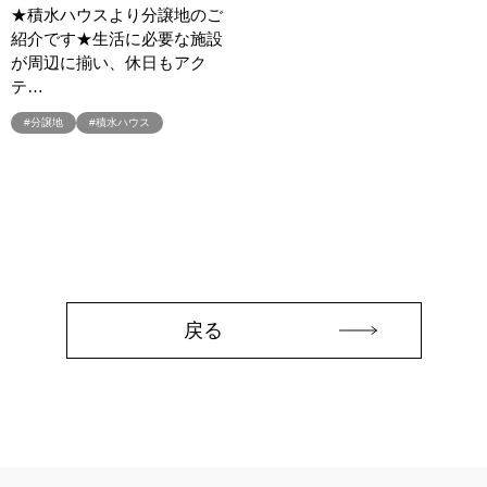
★積水ハウスより分譲地のご
#オーナー様の生の声が聴ける！
#オーナー様宅
紹介です★生活に必要な施設
#オーナー様宅家庭訪問
#オーナー様宅見学
#オーナー様宅見学会
が周辺に揃い、休日もアク
#オーナー様限定
#オーナ様宅見学会
#オープン
テ…
#オープンハウス
#オープンハウス・アーキテクト
#オープン記念
#分譲地
#積水ハウス
#カタログ
#カタログ請求者様限定
#カビ・ダニ・臭い
#カースペース
#ガラポン
#ガレージ
#ガレージハウス
#キッズコーナー
#キッズルームあり
#キッチン
#キッチンカー
#キッチン収納
#キャンペーン
#キャンペーン情報
#キャンペーン開催中
#キラテックタイル
#クアトロ断熱フェア
#クオカード
#クチーナ
#クッキング
#クリスマス
#クリスマスイベント
#クリスマスツリー
戻る
#クリニック
#クレバリホーム
#クレバリーホーム
#グッズプレゼント
#グットデザイン賞受賞歴有り
#グッドデザイン賞
#グランスマート
#グランドオープン
#グレードアップ
#グレードアップキャンペーン
#グレードアッププレゼント特典
#ゲーム
#コストパフォーマンス
#コスパ
#コンシェルジュ
#ゴールデンウイーク
#サッシ