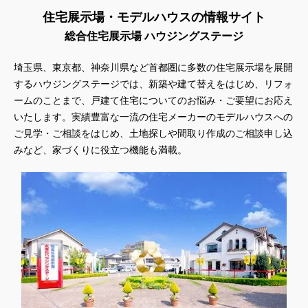
住宅展示場・モデルハウスの情報サイト
#サマーキャンペーン
#サラウェル
#シャーウッド
総合住宅展示場 ハウジングステージ
#シャーウッド熊谷展示場
#ショールーム
#ショールームツアー
#ショールーム見学
#シールづくり
#ジャパンディ
埼玉県、東京都、神奈川県など首都圏に多数の住宅展示場を展開
#ジョーズタウン
#スウェーデンハウス
するハウジングステージでは、新築や建て替えをはじめ、リフォ
#スウェーデンハウス ＃プレゼント＃イベント
ームのことまで、戸建て住宅についてのお悩み・ご要望にお応え
#スウェーデンハウス ＃完成内覧会 ＃イベント
いたします。実績豊富な一流の住宅メーカーのモデルハウスへの
#スウェーデンハウスの分譲住宅
#スキップフロア
ご見学・ご相談をはじめ、土地探しや間取り作成のご相談申し込
#スキップフロアー
#スタイリッシュ
#スタンプラリー
みなど、家づくりに役立つ機能も満載。
#スペシャルイベント
#スマホで気軽に
#セキスイハイム
#セキスイハイム木の家
#セキュレア文京向丘2丁目
#セミオーダー
#セミオーダー住宅
#セミナー
#セルフ撮影会
#セレクトプレミアム
#ソーラー
#タイル
#タイルの家
#タマホーム
#タワーマンション
#ダイワハウス
#ダイワハウスインスタグラム
#ダイワ錦糸町展示場
#ツアー
#テクノロジー
#テレビ放送
#ディズニー
#デザイナー
#デザイナーズハウス
#デザイナー設計
#デザイン