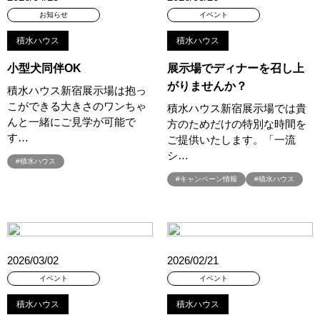
#お子さま連れOK
#お子さんと一緒に
#お子様
お知らせ
イベント
#お子様も楽しめる
#お子様向け
#お子様歓迎
#お宅見学
積水ハウス
積水ハウス
#お客様満足度
#お家づくり
#お年玉
#お庭
小型犬同伴OK
展示場でディナーを召し上
#お役立ち情報
#お得
#お得な家づくり
#お得な情報
がりませんか？
積水ハウス新宿展示場は抱っ
#お得情報
#お散歩
#お散歩見学会
#お正月
#お知らせ
こができる大きさのワンちゃ
積水ハウス新宿展示場では貴
#お米券
#お花見
#お金の話相談会
#かき氷
#かけっこ
んと一緒にご見学が可能で
方のためだけの特別な時間を
#かしこい家づくり
#きこりん
#きれいなまち
す…
ご提供いたします。「一流
#こだわりたい方
#こだわりの家づくり
#これからの住宅選び
シ…
#積水ハウス
#ご予約不要
#ご入居宅
#ご入居宅見学
#ご成約特典
#キャンペーン情報
#積水ハウス
#ご来場WEB予約キャンペンーン
#ご来場WEB予約キャンペーン
#ご来場キャンペーン
#ご来場プレゼント
#ご来場予約フェア
#さいたま市
#さいたま市注文住宅
#さいたま市浦和区領家
#さよならキャンペーン
#さらぽか
#さわやかハイム
2026/03/02
2026/02/21
#しっくい
#すみっコぐらし
#すみりん
#そらのま
イベント
イベント
#とうもろこし味来収穫体験付
#なんでも相談
#はじめての家づくり
#ひのき
#へーベルハウス
積水ハウス
積水ハウス