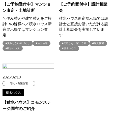
#ほったらかし見学会
#まちびらき
#みらいエコ住宅2026
【ご予約受付中】マンショ
【ご予約受付中】設計相談
#もりぞう
#もりぞうの家
#もるぞう
#ゆっくり見学
ン査定・土地診断
会
#アイ
#アイシングクッキー
#アイスプレゼント
＼住み替えや建て替えをご検
積水ハウス新宿展示場では設
#アイスマート
#アイ工務店
#アウトドアスタイル
討中の皆様へ／積水ハウス新
計士と直接お話いただける設
#アウトドアリビング
#アウトドアリビングフェア
宿展示場ではマンション査
計士相談会を実施していま
定…
す…
#アキュラホーム
#アクアリュウム
#アクセサリーワークショップ
#アルネットホーム
#アレルギー
#アールギャラリー
#失敗しない家づくり
#注文住宅
#失敗しない家づくり
#注文住宅
#イズ熊谷展示場
#イヌ・ネコ
#イベント
#イベント情報
#積水ハウス
#積水ハウス
#インスタ
#インスタグラム
#インスタライブ
#インテリア
#インテリアキッチン
#インナーガレージ
#イースター
#ウィザースホーム
#ウェブ予約限定
#エアコンのいらない家
#エアロハス
#エネレボZ
#エリア（上尾市）
2026/02/10
#エリア（全国一斉）
#エリア（埼玉県）
#オシャレ
宅地・分譲住宅
#オンライン
#オンラインセミナー
#オンライン工場ツアー
積水ハウス
#オンライン工場見学
#オンライン相談
#オンライン相談会
【積水ハウス】コモンステ
#オンライン相談窓口
#オンライン見学会
#オーダーキッチン
ージ調布のご紹介
#オーナ―様宅ツアー
#オーナー住宅