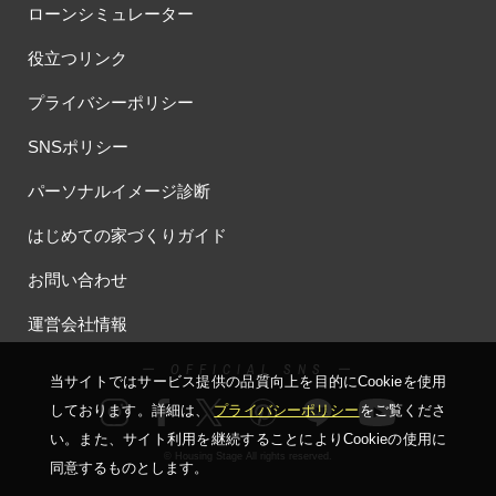
ローンシミュレーター
#お子様も楽しめる
#お子様向け
#お子様歓迎
#お宅見学
役立つリンク
#お客様満足度
#お家づくり
#お年玉
#お庭
#お役立ち情報
#お得
#お得な家づくり
#お得な情報
プライバシーポリシー
#お得情報
#お散歩
#お散歩見学会
#お正月
#お知らせ
SNSポリシー
#お米券
#お花見
#お金の話相談会
#かき氷
#かけっこ
#かしこい家づくり
#きこりん
#きれいなまち
パーソナルイメージ診断
#こだわりたい方
#こだわりの家づくり
#これからの住宅選び
はじめての家づくりガイド
#ご予約不要
#ご入居宅
#ご入居宅見学
#ご成約特典
#ご来場WEB予約キャンペンーン
#ご来場WEB予約キャンペーン
お問い合わせ
#ご来場キャンペーン
#ご来場プレゼント
#ご来場予約フェア
運営会社情報
#さいたま市
#さいたま市注文住宅
#さいたま市浦和区領家
#さよならキャンペーン
#さらぽか
#さわやかハイム
ー OFFICIAL SNS ー
当サイトではサービス提供の品質向上を⽬的にCookieを使⽤
#しっくい
#すみっコぐらし
#すみりん
#そらのま
しております。詳細は、
プライバシーポリシー
をご覧くださ
#とうもろこし味来収穫体験付
#なんでも相談
い。
また、サイト利⽤を継続することによりCookieの使⽤に
#はじめての家づくり
#ひのき
#へーベルハウス
© Housing Stage All rights reserved.
同意するものとします。
#ほったらかし見学会
#まちびらき
#みらいエコ住宅2026