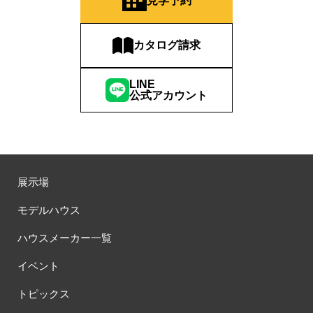
見学予約
#RAKU SPA Staition
#Ready Made Houshinng.
#SDGsな家
#select PACKAGE
#se構法
#Skye5
#SR
カタログ請求
#sumitomo forestry
#TLM
#TOKYOWOOD
#Tomorrow's Life Museum
#WEB
#WEBおうち見学会
LINE
#WEBでマイホーム
#WEBイベント
#WEBセミナー
公式アカウント
#WEB予約限定
#WEB予約限定キャンペーン
#WEB予約限定来場特典
#WEB予約＆ご来場
#WEB来場特典
#web見学会
#wonder HAUS
#wonderhaus
#W基礎断熱
#W断熱
#W断熱フェア
#xevoΣ
#YouTube
#Youtube LIVE
#YouTube配信
#Z
#zeh
#ZEHを超えるプラスエネルギー住宅
展示場
#ZEH仕様標準
#Z空調
#【9/１防災の日】
モデルハウス
#【家族と暮らしを守る住まいづくり】
#【間取り相談会】
#あざみ野
#あったかい
#あったかハイム
ハウスメーカー一覧
#いいとこどり、始まる。
#いい暮らし
#えらべる
イベント
#おうち見学ウィーク
#おしゃれ
#おしゃれな家づくり
#おしやれな家づくり
#おひさまハイム
#お土地探し
トピックス
#お子さま連れOK
#お子さんと一緒に
#お子様