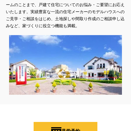
#45階
#4年連続世界記録達成
#5階建て見学会 完成
ームのことまで、戸建て住宅についてのお悩み・ご要望にお応え
#6/1(土）GRAND OPEN
#6月限定
#6月限定イベント
いたします。実績豊富な一流の住宅メーカーのモデルハウスへの
#8/19・8/20
#8/1～9/30
#Amazonギフトカード
ご見学・ご相談をはじめ、土地探しや間取り作成のご相談申し込
#amazonギフトカードプレゼント
#Amazonギフトプレゼント
みなど、家づくりに役立つ機能も満載。
#Amazonギフトプレゼントキャンペーン
#BALMUDA
#BinO
#DaiwaHouse
#DESIGN OFFICE
#English available
#EnglishOK
#FPセミナー
#FP相談会
#Germoglio
#GRAND OPEN
#GWイベント
#GWイベント展示場
#GWキャンペーン
#GXフェア
#GX型志向住宅
#GX志向型住宅
#gx相談会
#GX補助金
#HD日本ハウス
#HEBEL HAUS
#HInokiya
#HUGme
#iDeCo
#IH
#instagram
#instalive
#IOT
#lifeknit desgin
#LIXIL
#LUXURY CAMPAIGN
#Luxury Festa
#Naturia
#NEW OPEN
#newモデルハウス
#NISA
#OPENHOUSE
#Panasonic Homes
#panasonichomes
#Panasonicショールーム
#PAWTNER
#PayPayポイントプレゼント
#QUOカードプレゼント
#QUOカードｐａｙプレゼントキャンペーン