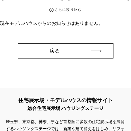
さらに絞り込む
さらに絞り込む
現在モデルハウスからのお知らせはありません。
カテゴリー
すべて
イベント
見学会
宅地・分譲住宅
キャンペーン・特典
お知らせ
戻る
ハッシュタグ
##スウェーデンハウス ＃キャンペーン ＃イベント
##スウェーデンハウス ＃内覧会 ＃イベント
##一斉現場見学会
##一斉現場見学会 #完成現場 #スウェーデンハウスの分譲住宅
#,ライフプランン
#1000万円プレゼントキャンペーン
#100年住宅
住宅展示場・モデルハウスの情報サイト
#1日限定イベント
#1級建築士
#2024年
#2025年断熱仕様
総合住宅展示場 ハウジングステージ
#2026年カレンダー
#20時から見学
#2世帯住宅
#3/28（木）NEW OPEN
#35周年
#3F建て
埼玉県、東京都、神奈川県など首都圏に多数の住宅展示場を展開
#3か月で土地を決める
#3階建
#3階建て
#3階建分譲地
するハウジングステージでは、新築や建て替えをはじめ、リフォ