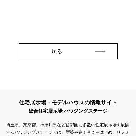
#45階
#4年連続世界記録達成
#5階建て見学会 完成
#6/1(土）GRAND OPEN
#6月限定
#6月限定イベント
#8/19・8/20
#8/1～9/30
#Amazonギフトカード
#amazonギフトカードプレゼント
#Amazonギフトプレゼント
#Amazonギフトプレゼントキャンペーン
#BALMUDA
#BinO
#DaiwaHouse
#DESIGN OFFICE
#English available
戻る
#EnglishOK
#FPセミナー
#FP相談会
#Germoglio
#GRAND OPEN
#GWイベント
#GWイベント展示場
#GWキャンペーン
#GXフェア
#GX型志向住宅
#GX志向型住宅
#gx相談会
#GX補助金
#HD日本ハウス
#HEBEL HAUS
#HInokiya
#HUGme
#iDeCo
#IH
#instagram
#instalive
#IOT
#lifeknit desgin
#LIXIL
住宅展示場・モデルハウスの情報サイト
#LUXURY CAMPAIGN
#Luxury Festa
#Naturia
総合住宅展示場 ハウジングステージ
#NEW OPEN
#newモデルハウス
#NISA
#OPENHOUSE
#Panasonic Homes
#panasonichomes
#Panasonicショールーム
埼玉県、東京都、神奈川県など首都圏に多数の住宅展示場を展開
#PAWTNER
#PayPayポイントプレゼント
するハウジングステージでは、新築や建て替えをはじめ、リフォ