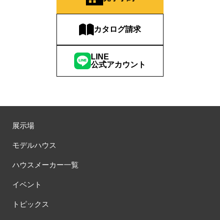
#お子さま連れOK
#お子さんと一緒に
#お子様
#お子様も楽しめる
#お子様向け
#お子様歓迎
#お宅見学
カタログ請求
#お客様満足度
#お家づくり
#お年玉
#お庭
#お役立ち情報
#お得
#お得な家づくり
#お得な情報
LINE
#お得情報
#お散歩
#お散歩見学会
#お正月
#お知らせ
公式アカウント
#お米券
#お花見
#お金の話相談会
#かき氷
#かけっこ
#かしこい家づくり
#きこりん
#きれいなまち
#こだわりたい方
#こだわりの家づくり
#これからの住宅選び
#ご予約不要
#ご入居宅
#ご入居宅見学
#ご成約特典
展示場
#ご来場WEB予約キャンペンーン
#ご来場WEB予約キャンペーン
#ご来場キャンペーン
#ご来場プレゼント
#ご来場予約フェア
モデルハウス
#さいたま市
#さいたま市注文住宅
#さいたま市浦和区領家
ハウスメーカー一覧
#さよならキャンペーン
#さらぽか
#さわやかハイム
#しっくい
#すみっコぐらし
#すみりん
#そらのま
イベント
#とうもろこし味来収穫体験付
#なんでも相談
トピックス
#はじめての家づくり
#ひのき
#へーベルハウス