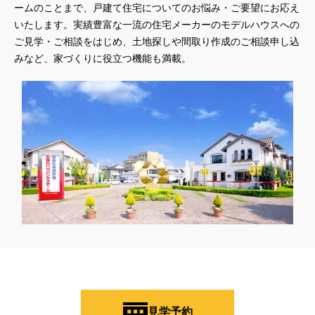
#QUOカードプレゼント
#QUOカードｐａｙプレゼントキャンペーン
ームのことまで、戸建て住宅についてのお悩み・ご要望にお応え
いたします。実績豊富な一流の住宅メーカーのモデルハウスへの
#RAKU SPA Staition
#Ready Made Houshinng.
#SDGsな家
ご見学・ご相談をはじめ、土地探しや間取り作成のご相談申し込
#select PACKAGE
#se構法
#Skye5
#SR
みなど、家づくりに役立つ機能も満載。
#sumitomo forestry
#TLM
#TOKYOWOOD
#Tomorrow's Life Museum
#WEB
#WEBおうち見学会
#WEBでマイホーム
#WEBイベント
#WEBセミナー
#WEB予約限定
#WEB予約限定キャンペーン
#WEB予約限定来場特典
#WEB予約＆ご来場
#WEB来場特典
#web見学会
#wonder HAUS
#wonderhaus
#W基礎断熱
#W断熱
#W断熱フェア
#xevoΣ
#YouTube
#Youtube LIVE
#YouTube配信
#Z
#zeh
#ZEHを超えるプラスエネルギー住宅
#ZEH仕様標準
#Z空調
#【9/１防災の日】
#【家族と暮らしを守る住まいづくり】
#【間取り相談会】
#あざみ野
#あったかい
#あったかハイム
#いいとこどり、始まる。
#いい暮らし
#えらべる
#おうち見学ウィーク
#おしゃれ
#おしゃれな家づくり
#おしやれな家づくり
#おひさまハイム
#お土地探し
見学予約