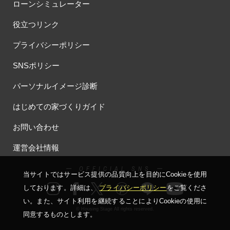
#ほったらかし見学会
#まちびらき
#みらいエコ住宅2026
ローンシミュレーター
#もりぞう
#もりぞうの家
#もるぞう
#ゆっくり見学
役立つリンク
#アイ
#アイシングクッキー
#アイスプレゼント
#アイスマート
#アイ工務店
#アウトドアスタイル
プライバシーポリシー
#アウトドアリビング
#アウトドアリビングフェア
SNSポリシー
#アキュラホーム
#アクアリュウム
#アクセサリーワークショップ
#アルネットホーム
#アレルギー
#アールギャラリー
パーソナルイメージ診断
#イズ熊谷展示場
#イヌ・ネコ
#イベント
#イベント情報
はじめての家づくりガイド
#インスタ
#インスタグラム
#インスタライブ
#インテリア
お問い合わせ
#インテリアキッチン
#インナーガレージ
#イースター
#ウィザースホーム
#ウェブ予約限定
#エアコンのいらない家
運営会社情報
#エアロハス
#エネレボZ
#エリア（上尾市）
#エリア（全国一斉）
#エリア（埼玉県）
#オシャレ
ー OFFICIAL SNS ー
当サイトではサービス提供の品質向上を⽬的にCookieを使⽤
#オンライン
#オンラインセミナー
#オンライン工場ツアー
しております。詳細は、
プライバシーポリシー
をご覧くださ
#オンライン工場見学
#オンライン相談
#オンライン相談会
い。
また、サイト利⽤を継続することによりCookieの使⽤に
#オンライン相談窓口
#オンライン見学会
#オーダーキッチン
© Housing Stage All rights reserved.
同意するものとします。
#オーナ―様宅ツアー
#オーナー住宅