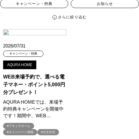
キャンペーン・特典
お知らせ
さらに絞り込む
さらに絞り込む
カテゴリー
すべて
イベント
見学会
宅地・分譲住宅
2026/07/31
キャンペーン・特典
お知らせ
キャンペーン・特典
AQURA HOME
ハッシュタグ
WEB来場予約で、選べる電
##スウェーデンハウス ＃キャンペーン ＃イベント
子マネー・ポイント5,000円
##スウェーデンハウス ＃内覧会 ＃イベント
##一斉現場見学会
分プレゼント！
##一斉現場見学会 #完成現場 #スウェーデンハウスの分譲住宅
AQURA HOMEでは、来場予
#,ライフプランン
#1000万円プレゼントキャンペーン
#100年住宅
約特典キャンペーンを開催中
#1日限定イベント
#1級建築士
#2024年
#2025年断熱仕様
です！期間中、WEB…
#2026年カレンダー
#20時から見学
#2世帯住宅
#アキュラホーム
#3/28（木）NEW OPEN
#35周年
#3F建て
#キャンペーン情報
#注文住宅
#3か月で土地を決める
#3階建
#3階建て
#3階建分譲地