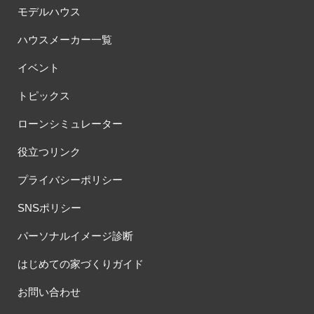
モデルハウス
#サマーキャンペーン
#サラウェル
#シャーウッド
#シャーウッド熊谷展示場
#ショールーム
#ショールームツアー
ハウスメーカー一覧
#ショールーム見学
#シールづくり
#ジャパンディ
イベント
#ジョーズタウン
#スウェーデンハウス
#スウェーデンハウス ＃プレゼント＃イベント
トピックス
#スウェーデンハウス ＃完成内覧会 ＃イベント
ローンシミュレーター
#スウェーデンハウスの分譲住宅
#スキップフロア
#スキップフロアー
#スタイリッシュ
#スタンプラリー
役立つリンク
#スペシャルイベント
#スマホで気軽に
#セキスイハイム
プライバシーポリシー
#セキスイハイム木の家
#セキュレア文京向丘2丁目
SNSポリシー
#セミオーダー
#セミオーダー住宅
#セミナー
#セルフ撮影会
#セレクトプレミアム
#ソーラー
#タイル
#タイルの家
パーソナルイメージ診断
#タマホーム
#タワーマンション
#ダイワハウス
はじめての家づくりガイド
#ダイワハウスインスタグラム
#ダイワ錦糸町展示場
#ツアー
#テクノロジー
#テレビ放送
#ディズニー
#デザイナー
お問い合わせ
#デザイナーズハウス
#デザイナー設計
#デザイン