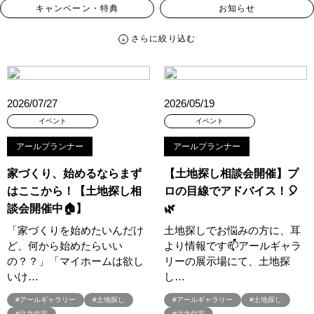
キャンペーン・特典
お知らせ
さらに絞り込む
さらに絞り込む
カテゴリー
すべて
イベント
見学会
宅地・分譲住宅
2026/07/27
2026/05/19
キャンペーン・特典
お知らせ
イベント
イベント
アールプランナー
アールプランナー
ハッシュタグ
家づくり、始めるならまず
【土地探し相談会開催】プ
##スウェーデンハウス ＃キャンペーン ＃イベント
はここから！【土地探し相
ロの目線でアドバイス！🎈
##スウェーデンハウス ＃内覧会 ＃イベント
##一斉現場見学会
談会開催中🏠】
🌿
##一斉現場見学会 #完成現場 #スウェーデンハウスの分譲住宅
「家づくりを始めたいんだけ
土地探しでお悩みの方に、耳
#,ライフプランン
#1000万円プレゼントキャンペーン
#100年住宅
ど、何から始めたらいい
より情報です📫アールギャラ
#1日限定イベント
#1級建築士
#2024年
#2025年断熱仕様
の？？」「マイホームは欲し
リーの展示場にて、土地探
#2026年カレンダー
#20時から見学
#2世帯住宅
いけ…
し…
#3/28（木）NEW OPEN
#35周年
#3F建て
#アールギャラリー
#土地探し
#アールギャラリー
#土地探し
#3か月で土地を決める
#3階建
#3階建て
#3階建分譲地
#注文住宅
#注文住宅