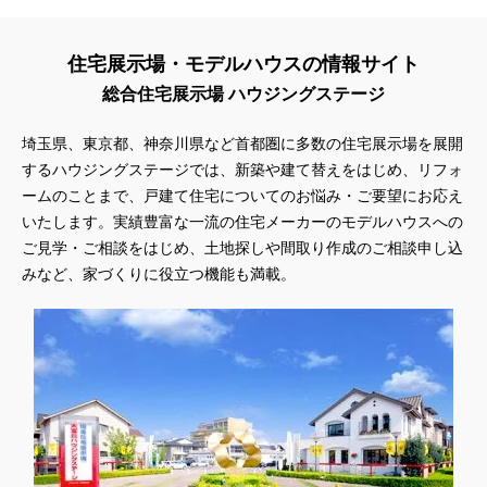
#ほったらかし見学会
#まちびらき
#みらいエコ住宅2026
#もりぞう
#もりぞうの家
#もるぞう
#ゆっくり見学
住宅展示場・モデルハウスの情報サイト
#アイ
#アイシングクッキー
#アイスプレゼント
#アイスマート
#アイ工務店
#アウトドアスタイル
総合住宅展示場 ハウジングステージ
#アウトドアリビング
#アウトドアリビングフェア
埼玉県、東京都、神奈川県など首都圏に多数の住宅展示場を展開
#アキュラホーム
#アクアリュウム
#アクセサリーワークショップ
するハウジングステージでは、新築や建て替えをはじめ、リフォ
#アルネットホーム
#アレルギー
#アールギャラリー
ームのことまで、戸建て住宅についてのお悩み・ご要望にお応え
#イズ熊谷展示場
#イヌ・ネコ
#イベント
#イベント情報
いたします。実績豊富な一流の住宅メーカーのモデルハウスへの
#インスタ
#インスタグラム
#インスタライブ
#インテリア
ご見学・ご相談をはじめ、土地探しや間取り作成のご相談申し込
#インテリアキッチン
#インナーガレージ
#イースター
みなど、家づくりに役立つ機能も満載。
#ウィザースホーム
#ウェブ予約限定
#エアコンのいらない家
#エアロハス
#エネレボZ
#エリア（上尾市）
#エリア（全国一斉）
#エリア（埼玉県）
#オシャレ
#オンライン
#オンラインセミナー
#オンライン工場ツアー
#オンライン工場見学
#オンライン相談
#オンライン相談会
#オンライン相談窓口
#オンライン見学会
#オーダーキッチン
#オーナ―様宅ツアー
#オーナー住宅