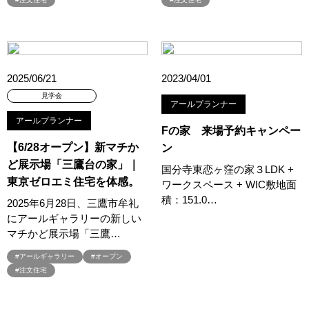
#45階
#4年連続世界記録達成
#5階建て見学会 完成
#6/1(土）GRAND OPEN
#6月限定
#6月限定イベント
#8/19・8/20
#8/1～9/30
#Amazonギフトカード
#amazonギフトカードプレゼント
#Amazonギフトプレゼント
2025/06/21
2023/04/01
#Amazonギフトプレゼントキャンペーン
#BALMUDA
#BinO
見学会
アールプランナー
#DaiwaHouse
#DESIGN OFFICE
#English available
アールプランナー
#EnglishOK
#FPセミナー
#FP相談会
#Germoglio
Fの家 来場予約キャンペー
【6/28オープン】新マチか
ン
#GRAND OPEN
#GWイベント
#GWイベント展示場
ど展示場「三鷹台の家」｜
#GWキャンペーン
#GXフェア
#GX型志向住宅
国分寺東恋ヶ窪の家３LDK +
東京ゼロエミ住宅を体感。
ワークスペース + WIC敷地面
#GX志向型住宅
#gx相談会
#GX補助金
#HD日本ハウス
積：151.0…
2025年6月28日、三鷹市牟礼
#HEBEL HAUS
#HInokiya
#HUGme
#iDeCo
#IH
にアールギャラリーの新しい
#instagram
#instalive
#IOT
#lifeknit desgin
#LIXIL
マチかど展示場「三鷹…
#LUXURY CAMPAIGN
#Luxury Festa
#Naturia
#アールギャラリー
#オープン
#NEW OPEN
#newモデルハウス
#NISA
#OPENHOUSE
#注文住宅
#Panasonic Homes
#panasonichomes
#Panasonicショールーム
#PAWTNER
#PayPayポイントプレゼント