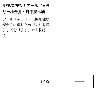
#お子さま連れOK
#お子さんと一緒に
#お子様
NEWOPEN！アールギャラ
#お子様も楽しめる
#お子様向け
#お子様歓迎
#お宅見学
リー小金井・府中展示場
#お客様満足度
#お家づくり
#お年玉
#お庭
アールギャラリーは機能性や
安全性に優れた家づくりを提
#お役立ち情報
#お得
#お得な家づくり
#お得な情報
供しております。☆主役は
#お得情報
#お散歩
#お散歩見学会
#お正月
#お知らせ
そ…
#お米券
#お花見
#お金の話相談会
#かき氷
#かけっこ
#かしこい家づくり
#きこりん
#きれいなまち
#こだわりたい方
#こだわりの家づくり
#これからの住宅選び
#ご予約不要
#ご入居宅
#ご入居宅見学
#ご成約特典
#ご来場WEB予約キャンペンーン
#ご来場WEB予約キャンペーン
#ご来場キャンペーン
#ご来場プレゼント
#ご来場予約フェア
#さいたま市
#さいたま市注文住宅
#さいたま市浦和区領家
戻る
#さよならキャンペーン
#さらぽか
#さわやかハイム
#しっくい
#すみっコぐらし
#すみりん
#そらのま
#とうもろこし味来収穫体験付
#なんでも相談
#はじめての家づくり
#ひのき
#へーベルハウス