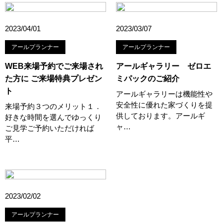
#QUOカードプレゼント
#QUOカードｐａｙプレゼントキャンペーン
#RAKU SPA Staition
#Ready Made Houshinng.
#SDGsな家
2023/04/01
2023/03/07
#select PACKAGE
#se構法
#Skye5
#SR
#sumitomo forestry
#TLM
#TOKYOWOOD
アールプランナー
アールプランナー
#Tomorrow's Life Museum
#WEB
#WEBおうち見学会
WEB来場予約でご来場され
アールギャラリー ゼロエ
#WEBでマイホーム
#WEBイベント
#WEBセミナー
た方に ご来場特典プレゼン
ミパックのご紹介
#WEB予約限定
#WEB予約限定キャンペーン
ト
アールギャラリーは機能性や
#WEB予約限定来場特典
#WEB予約＆ご来場
#WEB来場特典
安全性に優れた家づくりを提
来場予約３つのメリット１．
#web見学会
#wonder HAUS
#wonderhaus
#W基礎断熱
供しております。アールギ
好きな時間を選んでゆっくり
#W断熱
#W断熱フェア
#xevoΣ
#YouTube
#Youtube LIVE
ャ…
ご見学ご予約いただければ
#YouTube配信
#Z
#zeh
#ZEHを超えるプラスエネルギー住宅
平…
#ZEH仕様標準
#Z空調
#【9/１防災の日】
#【家族と暮らしを守る住まいづくり】
#【間取り相談会】
#あざみ野
#あったかい
#あったかハイム
#いいとこどり、始まる。
#いい暮らし
#えらべる
2023/02/02
#おうち見学ウィーク
#おしゃれ
#おしゃれな家づくり
アールプランナー
#おしやれな家づくり
#おひさまハイム
#お土地探し