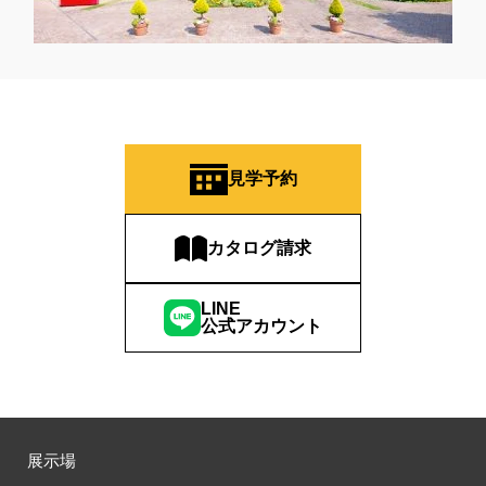
#オーナー様の生の声が聴ける！
#オーナー様宅
#オーナー様宅家庭訪問
#オーナー様宅見学
#オーナー様宅見学会
#オーナー様限定
#オーナ様宅見学会
#オープン
#オープンハウス
#オープンハウス・アーキテクト
#オープン記念
#カタログ
#カタログ請求者様限定
#カビ・ダニ・臭い
#カースペース
#ガラポン
#ガレージ
#ガレージハウス
見学予約
#キッズコーナー
#キッズルームあり
#キッチン
#キッチンカー
#キッチン収納
#キャンペーン
カタログ請求
#キャンペーン情報
#キャンペーン開催中
#キラテックタイル
#クアトロ断熱フェア
#クオカード
#クチーナ
#クッキング
LINE
#クリスマス
#クリスマスイベント
#クリスマスツリー
公式アカウント
#クリニック
#クレバリホーム
#クレバリーホーム
#グッズプレゼント
#グットデザイン賞受賞歴有り
#グッドデザイン賞
#グランスマート
#グランドオープン
#グレードアップ
#グレードアップキャンペーン
#グレードアッププレゼント特典
#ゲーム
#コストパフォーマンス
展示場
#コスパ
#コンシェルジュ
#ゴールデンウイーク
#サッシ