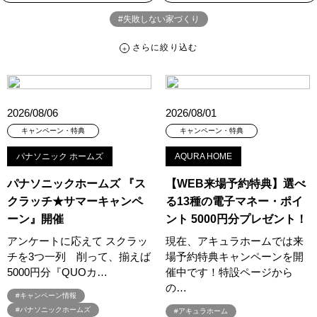
#失敗しない家づくり
さらに絞り込む
さらに絞り込む
カテゴリー
すべて
イベント
見学会
宅地・分譲住宅
2026/08/06
2026/08/01
キャンペーン・特典
お知らせ
キャンペーン・特典
キャンペーン・特典
パナソニック ホームズ
AQURA HOME
ハッシュタグ
パナソニックホームズ 『ス
【WEB来場予約特典】選べ
##スウェーデンハウス ＃キャンペーン ＃イベント
クラッチ★サマーキャンペ
る13種の電子マネー・ポイ
##スウェーデンハウス ＃内覧会 ＃イベント
##一斉現場見学会
ーン』開催
ント 5000円分プレゼント！
##一斉現場見学会 #完成現場 #スウェーデンハウスの分譲住宅
アンケートに応えて スクラッ
現在、アキュラホームでは来
#,ライフプランン
#1000万円プレゼントキャンペーン
#100年住宅
チを3つ一列 削って、揃えば
場予約特典キャンペーンを開
#1日限定イベント
#1級建築士
#2024年
#2025年断熱仕様
5000円分『QUOカ…
催中です！特設ページから
#2026年カレンダー
#20時から見学
#2世帯住宅
の…
#キャンペーン情報
#3/28（木）NEW OPEN
#35周年
#3F建て
#パナソニックホームズ
#アキュラホーム