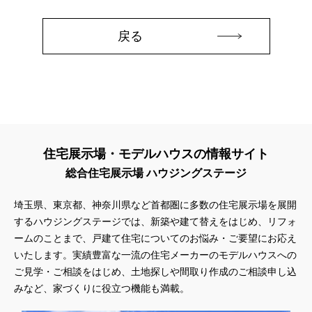
#ほったらかし見学会
#まちびらき
#みらいエコ住宅2026
#もりぞう
#もりぞうの家
#もるぞう
#ゆっくり見学
戻る
#アイ
#アイシングクッキー
#アイスプレゼント
#アイスマート
#アイ工務店
#アウトドアスタイル
#アウトドアリビング
#アウトドアリビングフェア
#アキュラホーム
#アクアリュウム
#アクセサリーワークショップ
#アルネットホーム
#アレルギー
#アールギャラリー
#イズ熊谷展示場
#イヌ・ネコ
#イベント
#イベント情報
住宅展示場・モデルハウスの情報サイト
#インスタ
#インスタグラム
#インスタライブ
#インテリア
総合住宅展示場 ハウジングステージ
#インテリアキッチン
#インナーガレージ
#イースター
#ウィザースホーム
#ウェブ予約限定
#エアコンのいらない家
埼玉県、東京都、神奈川県など首都圏に多数の住宅展示場を展開
#エアロハス
#エネレボZ
#エリア（上尾市）
するハウジングステージでは、新築や建て替えをはじめ、リフォ
#エリア（全国一斉）
#エリア（埼玉県）
#オシャレ
ームのことまで、戸建て住宅についてのお悩み・ご要望にお応え
いたします。実績豊富な一流の住宅メーカーのモデルハウスへの
#オンライン
#オンラインセミナー
#オンライン工場ツアー
ご見学・ご相談をはじめ、土地探しや間取り作成のご相談申し込
#オンライン工場見学
#オンライン相談
#オンライン相談会
みなど、家づくりに役立つ機能も満載。
#オンライン相談窓口
#オンライン見学会
#オーダーキッチン
#オーナ―様宅ツアー
#オーナー住宅