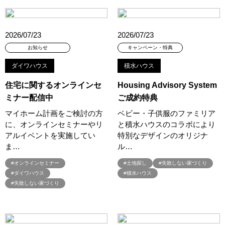
#QUOカードプレゼント
#QUOカードｐａｙプレゼントキャンペーン
#RAKU SPA Staition
#Ready Made Houshinng.
#SDGsな家
2026/07/23
2026/07/23
#select PACKAGE
#se構法
#Skye5
#SR
お知らせ
キャンペーン・特典
#sumitomo forestry
#TLM
#TOKYOWOOD
#Tomorrow's Life Museum
#WEB
#WEBおうち見学会
ダイワハウス
積水ハウス
#WEBでマイホーム
#WEBイベント
#WEBセミナー
住宅に関するオンラインセ
Housing Advisory System
#WEB予約限定
#WEB予約限定キャンペーン
ミナー配信中
ご成約特典
#WEB予約限定来場特典
#WEB予約＆ご来場
#WEB来場特典
マイホーム計画をご検討の方
ベビー・子供服のファミリア
#web見学会
#wonder HAUS
#wonderhaus
#W基礎断熱
に、オンラインセミナーやリ
と積水ハウスのコラボにより
#W断熱
#W断熱フェア
#xevoΣ
#YouTube
#Youtube LIVE
アルイベントを実施してい
特別なデザインのオリジナ
ま…
ル…
#YouTube配信
#Z
#zeh
#ZEHを超えるプラスエネルギー住宅
#ZEH仕様標準
#Z空調
#【9/１防災の日】
#オンラインセミナー
#土地探し
#失敗しない家づくり
#【家族と暮らしを守る住まいづくり】
#【間取り相談会】
#ダイワハウス
#積水ハウス
#失敗しない家づくり
#あざみ野
#あったかい
#あったかハイム
#いいとこどり、始まる。
#いい暮らし
#えらべる
#おうち見学ウィーク
#おしゃれ
#おしゃれな家づくり