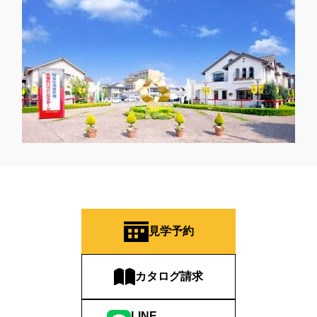
#オーナー様の生の声が聴ける！
#オーナー様宅
#オーナー様宅家庭訪問
#オーナー様宅見学
#オーナー様宅見学会
#オーナー様限定
#オーナ様宅見学会
#オープン
#オープンハウス
#オープンハウス・アーキテクト
#オープン記念
#カタログ
#カタログ請求者様限定
#カビ・ダニ・臭い
#カースペース
#ガラポン
#ガレージ
#ガレージハウス
#キッズコーナー
#キッズルームあり
#キッチン
#キッチンカー
#キッチン収納
#キャンペーン
#キャンペーン情報
#キャンペーン開催中
#キラテックタイル
#クアトロ断熱フェア
#クオカード
#クチーナ
#クッキング
#クリスマス
#クリスマスイベント
#クリスマスツリー
#クリニック
#クレバリホーム
#クレバリーホーム
見学予約
#グッズプレゼント
#グットデザイン賞受賞歴有り
#グッドデザイン賞
#グランスマート
#グランドオープン
カタログ請求
#グレードアップ
#グレードアップキャンペーン
#グレードアッププレゼント特典
#ゲーム
#コストパフォーマンス
LINE