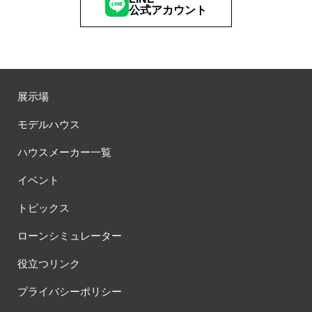
#コスパ
#コンシェルジュ
#ゴールデンウイーク
#サッシ
公式アカウント
#サマーキャンペーン
#サラウェル
#シャーウッド
#シャーウッド熊谷展示場
#ショールーム
#ショールームツアー
#ショールーム見学
#シールづくり
#ジャパンディ
#ジョーズタウン
#スウェーデンハウス
展示場
#スウェーデンハウス ＃プレゼント＃イベント
#スウェーデンハウス ＃完成内覧会 ＃イベント
モデルハウス
#スウェーデンハウスの分譲住宅
#スキップフロア
ハウスメーカー一覧
#スキップフロアー
#スタイリッシュ
#スタンプラリー
#スペシャルイベント
#スマホで気軽に
#セキスイハイム
イベント
#セキスイハイム木の家
#セキュレア文京向丘2丁目
トピックス
#セミオーダー
#セミオーダー住宅
#セミナー
#セルフ撮影会
#セレクトプレミアム
#ソーラー
#タイル
#タイルの家
ローンシミュレーター
#タマホーム
#タワーマンション
#ダイワハウス
役立つリンク
#ダイワハウスインスタグラム
#ダイワ錦糸町展示場
#ツアー
#テクノロジー
#テレビ放送
#ディズニー
#デザイナー
プライバシーポリシー
#デザイナーズハウス
#デザイナー設計
#デザイン