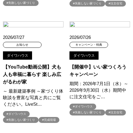
#3か月で土地を決める
#3階建
#3階建て
#3階建分譲地
#失敗しない家づくり
#失敗しない家づくり
#注文住宅
#45階
#4年連続世界記録達成
#5階建て見学会 完成
#6/1(土）GRAND OPEN
#6月限定
#6月限定イベント
#8/19・8/20
#8/1～9/30
#Amazonギフトカード
#amazonギフトカードプレゼント
#Amazonギフトプレゼント
2026/07/27
2026/07/26
#Amazonギフトプレゼントキャンペーン
#BALMUDA
#BinO
お知らせ
キャンペーン・特典
#DaiwaHouse
#DESIGN OFFICE
#English available
ダイワハウス
ダイワハウス
#EnglishOK
#FPセミナー
#FP相談会
#Germoglio
【YouTube動画公開】犬も
【開催中】いい家つくろう
#GRAND OPEN
#GWイベント
#GWイベント展示場
人も幸福に暮らす 楽しみ広
キャンペーン
#GWキャンペーン
#GXフェア
#GX型志向住宅
がるわが家
#GX志向型住宅
#gx相談会
#GX補助金
#HD日本ハウス
期間：2026年7月1日（水）～
2026年9月30日（水）期間中
～ 最新建築事例 ～家づくり体
#HEBEL HAUS
#HInokiya
#HUGme
#iDeCo
#IH
に注文住宅をご…
験談を豊富な写真と共にご覧
#instagram
#instalive
#IOT
#lifeknit desgin
#LIXIL
ください。LiveSt…
#ダイワハウス
#LUXURY CAMPAIGN
#Luxury Festa
#Naturia
#失敗しない家づくり
#注文住宅
#ダイワハウス
#NEW OPEN
#newモデルハウス
#NISA
#OPENHOUSE
#失敗しない家づくり
#完成現場
#Panasonic Homes
#panasonichomes
#Panasonicショールーム
#PAWTNER
#PayPayポイントプレゼント