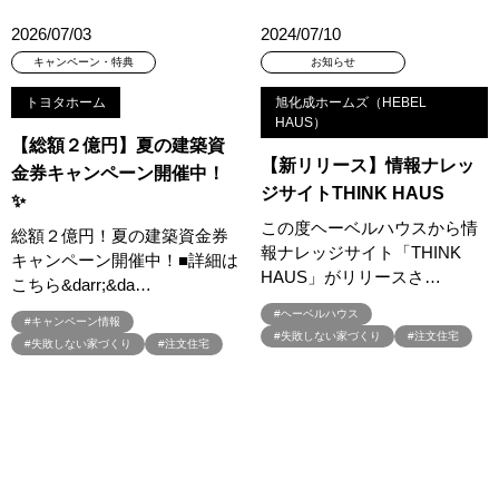
#おしやれな家づくり
#おひさまハイム
#お土地探し
2026/07/03
2024/07/10
#お子さま連れOK
#お子さんと一緒に
#お子様
キャンペーン・特典
お知らせ
#お子様も楽しめる
#お子様向け
#お子様歓迎
#お宅見学
#お客様満足度
#お家づくり
#お年玉
#お庭
トヨタホーム
旭化成ホームズ（HEBEL
HAUS）
#お役立ち情報
#お得
#お得な家づくり
#お得な情報
【総額２億円】夏の建築資
#お得情報
#お散歩
#お散歩見学会
#お正月
#お知らせ
【新リリース】情報ナレッ
金券キャンペーン開催中！
#お米券
#お花見
#お金の話相談会
#かき氷
#かけっこ
ジサイトTHINK HAUS
✨
#かしこい家づくり
#きこりん
#きれいなまち
この度ヘーベルハウスから情
総額２億円！夏の建築資金券
#こだわりたい方
#こだわりの家づくり
#これからの住宅選び
報ナレッジサイト「THINK
キャンペーン開催中！■詳細は
HAUS」がリリースさ…
#ご予約不要
#ご入居宅
#ご入居宅見学
#ご成約特典
こちら&darr;&da…
#ご来場WEB予約キャンペンーン
#ご来場WEB予約キャンペーン
#ヘーベルハウス
#キャンペーン情報
#ご来場キャンペーン
#ご来場プレゼント
#ご来場予約フェア
#失敗しない家づくり
#注文住宅
#失敗しない家づくり
#注文住宅
#さいたま市
#さいたま市注文住宅
#さいたま市浦和区領家
#さよならキャンペーン
#さらぽか
#さわやかハイム
#しっくい
#すみっコぐらし
#すみりん
#そらのま
#とうもろこし味来収穫体験付
#なんでも相談
#はじめての家づくり
#ひのき
#へーベルハウス