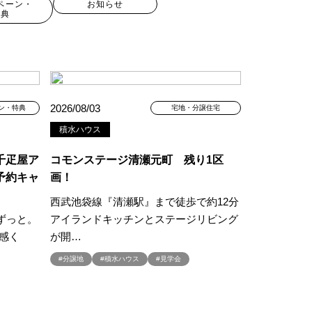
ペーン・
お知らせ
特典
2026/08/03
ン・特典
宅地・分譲住宅
積水ハウス
千疋屋ア
コモンステージ清瀬元町 残り1区
予約キャ
画！
西武池袋線『清瀬駅』まで徒歩で約12分
現場見学会
ずっと。
アイランドキッチンとステージリビング
キャンペーン
#100年住宅
体感く
が開…
#2世帯住宅
#分譲地
#積水ハウス
#見学会
譲地
#45階
#8/19・8/20
#8/1～9/30
プレゼントキャンペーン