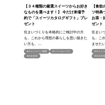
#古河林業
#古河林業の家
【３４種類の厳選スイーツからお好き
【食欲
#吹き抜けのあるお家
#吹抜け
なものを選べます！】 今だけ来場予
ツ特典
約で「スイーツカタログギフト」プレ
#土地から家づくり
#土地から
お茶・
ゼント
ゼント
#土地探しからご相談可能
#土
#地域密着
#地熱利用
#地
住まいづくりを本格的にご検討中の方
住まい
#地震安心保証
#埼玉
#埼玉
も、これから理想の暮らしを思い描きた
も、こ
い方も、…
ませた
#埼玉／東京／神奈川／群馬
#
#夏の建築資金券開催中！
#夏
#キャンペーン情報
#ヘーベルハウス
#キャン
#注文住宅
#注文住
#夏祭り
#夏至祭
#外壁タ
#夜の見学会
#大和ハウス
#大宮北展示場
#大屋根高気密
#天井の高い平屋
#太陽光
#奏でる家 体験
#契約特典
#子育て
#季節限定イベント
#完全規格住宅
#完成内覧会
#実例
#実例宅見学会
#実