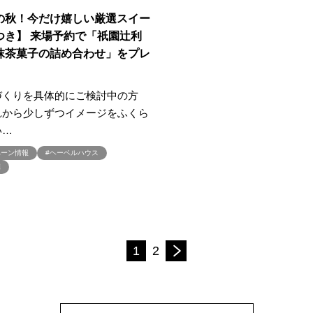
#古淵限定キャンペーン
#吉川
#同時見学会
#名もなき家事
#名前も
の秋！今だけ嬉しい厳選スイー
#吹抜けのある住まい
#営業時間
#回遊動線
#国産材
#土地
つき】 来場予約で「祇園辻利
注文住宅
抹茶菓子の詰め合わせ」をプレ
#土地さがし
#土地の相談会
#土地情報
#土地探し
#土
地探しサポート無料
#土地探し相談会
#土地活用
#土地活用イベント
熱利用 全館空調
#地震
#地震あんしん保証
#地震に強い家
#地震体
づくりを具体的にご検討中の方
/東京/神奈川/群馬
#埼玉で土地探し
#埼玉注文住宅
#埼玉県注文住宅
れから少しずつイメージをふくら
い…
塗り壁ワークショップ
#壁式鉄筋コンクリート
#売れてる
#夏
#夏
の福袋
#夏も快適
#夏も涼しい
#夏休み
#夏休みイベント
#夏休
ペーン情報
#ヘーベルハウス
宅
イル
#外壁綺麗
#外構
#外観
#多摩産材
#夜
#夜のモデルハ
#大和ハウス×QuizKnock
#大和ハウスが選ばれる10の理由
#大和ハウス工業
断熱
#大成建設ハウジング
#大空間
#大空間LDK
#大開口
#大開
#太陽光パネル
#太陽光発電
#夫婦2人の家 平屋
#失敗しない
#失
次のページへ
#女性限定お金の話し
#子どもが賢くなる住まいづくり
#子どもイベント
1
2
#宅地
#宅地・分譲住宅
#安心購入術
#完全予約制
#完全個別相談
#完成建物見学
#完成現場
#完成現場見学
#完成現場見学会
#完成
例建物見学
#実例見学
#実例見学会
#実邸見学
#実邸見学バスツアー