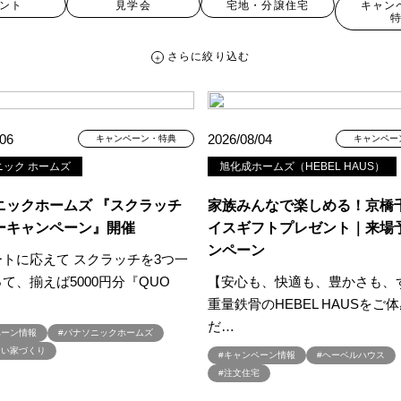
ント
見学会
宅地・分譲住宅
キャン
さらに絞り込む
さらに絞り込む
/06
2026/08/04
キャンペーン・特典
キャンペー
ニック ホームズ
旭化成ホームズ（HEBEL HAUS）
宅地・分譲住宅
キャンペーン・特典
お知らせ
ニックホームズ 『スクラッチ
家族みんなで楽しめる！京橋
ーキャンペーン』開催
イスギフトプレゼント｜来場
ンペーン
トに応えて スクラッチを3つ一
ペーン ＃イベント
##スウェーデンハウス ＃内覧会 ＃イベント
##一斉
て、揃えば5000円分『QUO
【安心も、快適も、豊かさも、
#スウェーデンハウスの分譲住宅
#,ライフプランン
#1000万円プレゼント
重量鉄骨のHEBEL HAUSをご
#2024年
#2025年断熱仕様
#2026年カレンダー
#20時から見学
だ…
ペーン情報
#パナソニックホームズ
周年
#3F建て
#3か月で土地を決める
#3階建
#3階建て
#3階建分
ない家づくり
#キャンペーン情報
#ヘーベルハウス
て見学会 完成
#6/1(土）GRAND OPEN
#6月限定
#6月限定イベント
#注文住宅
zonギフトカードプレゼント
#Amazonギフトプレゼント
#Amazonギフト