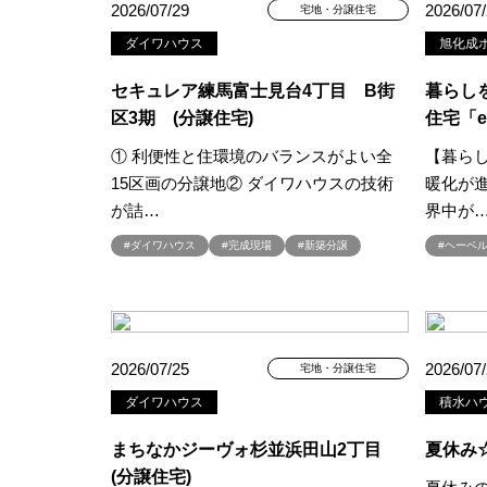
2026/07/29
2026/07
宅地・分譲住宅
#こだわりたい方
#こだわりの
ダイワハウス
旭化成ホ
#ご来場WEB予約キャンペンーン
#さいたま市
#さいたま市注文
セキュレア練馬富士見台4丁目 B街
暮らし
#すみっコぐらし
#すみりん
区3期 (分譲住宅)
住宅「ea
#へーベルハウス
#ほったらか
① 利便性と住環境のバランスがよい全
【暮ら
#ゆっくり見学
#アイ
#ア
15区画の分譲地② ダイワハウスの技術
暖化が
#アウトドアリビング
#アウト
が詰…
界中が
#アルネットホーム
#アレルギ
#ダイワハウス
#完成現場
#新築分譲
#ヘーベ
#インスタグラム
#インスタラ
#ウェブ予約限定
#エアコンの
#オシャレ
#オンライン
#
#オンライン相談窓口
#オンラ
2026/07/25
2026/07
宅地・分譲住宅
#オーナー様宅
#オーナー様宅
ダイワハウス
積水ハ
#オープンハウス
#オープンハ
#カースペース
#ガラポン
まちなかジーヴォ杉並浜田山2丁目
夏休み
(分譲住宅)
#キッチン収納
#キャンペーン