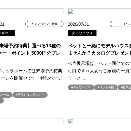
aHouse
#DESIGN OFFICE
#English available
#EnglishOK
#FPセ
#GWイベント
#GWイベント展示場
#GWキャンペーン
#GXフェア
#GX補助金
#HD日本ハウス
#HEBEL HAUS
#HInokiya
#HUGme
/01
2026/07/31
キャンペーン・特典
イベ
sgin
#LIXIL
#LUXURY CAMPAIGN
#Luxury Festa
#Naturia
#
 HOME
ダイワハウス
nasonic Homes
#panasonichomes
#Panasonicショールーム
#PAWT
B来場予約特典】選べる13種の
ペットと一緒にモデルハウス
#QUOカードプレゼント
#QUOカードｐａｙプレゼントキャンペーン
#RAKU 
ー・ポイント 5000円分プレ
ませんか？カタログプレゼン
DGsな家
#select PACKAGE
#se構法
#Skye5
#SR
#sumitomo fo
！
ife Museum
#WEB
#WEBおうち見学会
≪当展示場は、ペット同伴での
#WEBでマイホーム
#WE
アキュラホームでは来場予約特典
可能です≫大切なご家族の一員
定キャンペーン
#WEB予約限定来場特典
#WEB予約＆ご来場
#WEB来場
ペーンを開催中です！特設ページ
ットと…
#W基礎断熱
#W断熱
#W断熱フェア
#xevoΣ
#YouTube
#Y
…
ラスエネルギー住宅
#ZEH仕様標準
#Z空調
#【9/１防災の日】
#【
#ダイワハウス
#ペット可能
#見学
ラホーム
#失敗しない家づくり
#あったかい
#あったかハイム
#いいとこどり、始まる。
#いい暮ら
宅
れ
#おしゃれな家づくり
#おしやれな家づくり
#おひさまハイム
#
#お子様も楽しめる
#お子様向け
#お子様歓迎
#お宅見学
#お客様
情報
#お得
#お得な家づくり
#お得な情報
#お得情報
#お散歩
#お金の話相談会
#かき氷
#かけっこ
#かしこい家づくり
#き