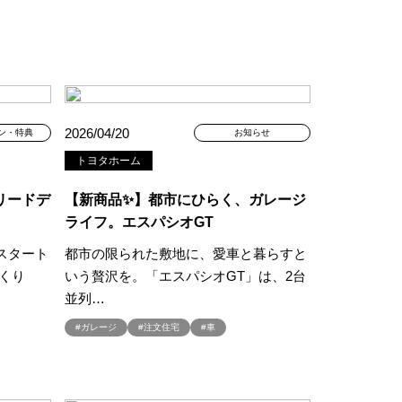
ナー募集
#フェア
のセカンドオピニオン
索
#プレゼント
ウス
#ペアローン
#ペットに優しい家
2026/04/20
ン・特典
お知らせ
ワイトデー
トヨタホーム
ポラスグループ
#マイホーム
#ミサワホーム
リードデ
【新商品✨】都市にひらく、ガレージ
#モデルハウス
ライフ。エスパシオGT
#ヤマダポイント
スタート
都市の限られた敷地に、愛車と暮らすと
アルおままごと
#リアルサイズ
づくり
いう贅沢を。「エスパシオGT」は、2台
ルオープン
#リノベーション
並列…
#レオハウス
#ガレージ
#注文住宅
#車
ップ
#㎥設計
#一斉現場見学
ムの賃貸
#三菱地所ホーム
田谷区鎌田