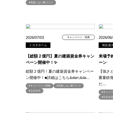
#失敗しない家づくり
#ビルトインガレージ
#ピクニ
#フェア開催
#フェア開催中
#プランニング
#プランニング
#プレゼントキャンペーン
#プ
#ペアローンメリット＆デメリット
2026/07/03
2026/06
キャンペーン・特典
#ペットに優しい家作り
#ペッ
トヨタホーム
旭化成ホ
#ホームエレベーター採用住宅
#マイホームフェア
#マイホー
【総額２億円】夏の建築資金券キャン
来場予
#ミサワホーム×LIXIL
#ミサワホー
ペーン開催中！✨
ーン
#モデルハウス見学会
#モデル
総額２億円！夏の建築資金券キャンペー
【強さ
#ユニバーサルホーム
#ライフ
ン開催中！■詳細はこちら&darr;&da…
重量鉄骨
#リアルサイズモデル
#リアル
だ…
#キャンペーン情報
#失敗しない家づくり
#リフォーム
#リフォーム相談
#注文住宅
#キャン
#レジリエンス住宅
#ローン相
#注文住
#一斉現場見学会
#一斉見学会
#三階建て住宅
#上尾
#不