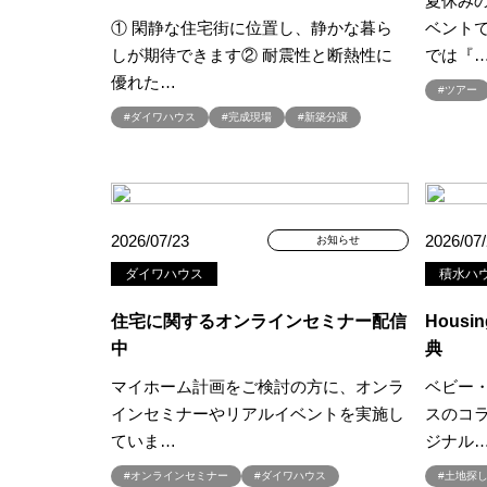
夏休み
#クチーナ
#クッキング
#
① 閑静な住宅街に位置し、静かな暮ら
ベント
#クレバリーホーム
#グッズプ
しが期待できます② 耐震性と断熱性に
では『
優れた…
#グレードアップ
#グレードア
#ツアー
#コンシェルジュ
#ゴールデン
#ダイワハウス
#完成現場
#新築分譲
#ショールーム
#ショールーム
#スウェーデンハウス ＃プレゼン
#スキップフロア
#スキップフ
#セキスイハイム木の家
#セキ
2026/07/23
2026/07
お知らせ
#セレクトプレミアム
#ソーラ
ダイワハウス
積水ハ
#ダイワハウスインスタグラム
住宅に関するオンラインセミナー配信
Housin
#デザイナーズハウス
#デザイ
中
典
#トヨタホ－ム
#ナイトツアー
マイホーム計画をご検討の方に、オンラ
ベビー
#ハロウィンイベント
#ハロウ
インセミナーやリアルイベントを実施し
スのコ
#バルーンアート
#バレンタイ
ていま…
ジナル
#パナソニックホームズの分譲
#オンラインセミナー
#ダイワハウス
#パナソニックホームズ防災の家
#土地探