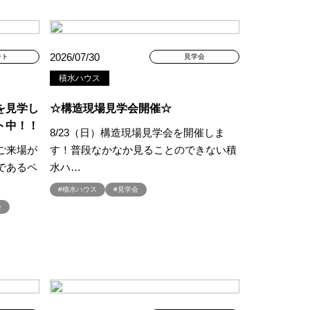
ミナー
#FP相談会
#GX型志向住宅
#iDeCo
#IH
#instagram
2026/07/30
ント
見学会
NEW OPEN
#newモデルハウス
積水ハウス
NER
を見学し
☆構造現場見学会開催☆
SPA Staition
ト中！！
restry
#TLM
8/23（日）構造現場見学会を開催しま
ご来場が
Bイベント
#WEBセミナー
す！普段なかなか見ることのできない積
であるペ
水ハ…
特典
#web見学会
outube LIVE
#YouTube配信
#積水ハウス
#見学会
家族と暮らしを守る住まいづくり】
会
し
#えらべる
お土地探し
#お子さま連れOK
満足度
#お家づくり
#お散歩見学会
#お正月
こりん
#きれいなまち