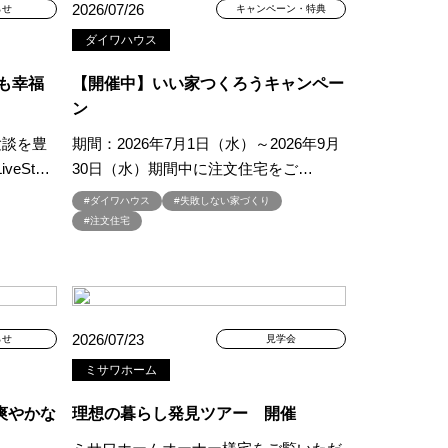
2026/07/26
らせ
キャンペーン・特典
学
#ご成約特典
ダイワハウス
#ご来場予約フェア
さわやかハイム
#しっくい
人も幸福
【開催中】いい家つくろうキャンペー
の家づくり
#ひのき
ン
の家
#もるぞう
験談を豊
期間：2026年7月1日（水）～2026年9月
#アウトドアスタイル
eSt…
30日（水）期間中に注文住宅をご…
ワークショップ
#ダイワハウス
#失敗しない家づくり
#イベント情報
#インスタ
#注文住宅
スター
#ウィザースホーム
全国一斉）
#エリア（埼玉県）
ンライン相談
#オンライン相談会
#オーナー様の生の声が聴ける！
2026/07/23
らせ
見学会
#オーナ様宅見学会
#オープン
ミサワホーム
#カビ・ダニ・臭い
キッチン
#キッチンカー
爽やかな
理想の暮らし発見ツアー 開催
アトロ断熱フェア
#クオカード