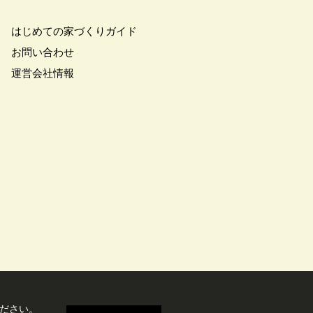
アトロ断熱フェア
#クオカード
はじめての家づくりガイド
#クレバリホーム
お問い合わせ
マート
#グランドオープン
運営会社情報
フォーマンス
#コスパ
#シャーウッド熊谷展示場
ズタウン
#スウェーデンハウス
デンハウスの分譲住宅
スマホで気軽に
#セキスイハイム
#セルフ撮影会
ワハウス
ズニー
#デザイナー
デザイン住宅
#トヨタホーム
#ネコと暮らす
ド
#バスツアー
ズルハント
#パナソニック
ださい。
ズの空気・換気