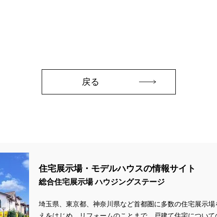
zonギフトカードプレゼント
#Amazonギフトプレゼント
#Amazonギフト
aHouse
#DESIGN OFFICE
#English available
#EnglishOK
#FPセ
#GWイベント
#GWイベント展示場
#GWキャンペーン
#GXフェア
#GX補助金
#HD日本ハウス
#HEBEL HAUS
#HInokiya
#HUGme
sgin
#LIXIL
#LUXURY CAMPAIGN
#Luxury Festa
#Naturia
#
nasonic Homes
#panasonichomes
#Panasonicショールーム
#PAWT
戻る
#QUOカードプレゼント
#QUOカードｐａｙプレゼントキャンペーン
#RAKU 
DGsな家
#select PACKAGE
#se構法
#Skye5
#SR
#sumitomo fo
ife Museum
#WEB
#WEBおうち見学会
#WEBでマイホーム
#WE
定キャンペーン
#WEB予約限定来場特典
#WEB予約＆ご来場
#WEB来場
#W基礎断熱
#W断熱
#W断熱フェア
#xevoΣ
#YouTube
#Y
ラスエネルギー住宅
#ZEH仕様標準
#Z空調
#【9/１防災の日】
#【
住宅展示場・モデルハウスの情報サイト
#あったかい
#あったかハイム
#いいとこどり、始まる。
#いい暮ら
総合住宅展示場 ハウジングステージ
れ
#おしゃれな家づくり
#おしやれな家づくり
#おひさまハイム
#
#お子様も楽しめる
#お子様向け
#お子様歓迎
#お宅見学
#お客様
埼玉県、東京都、神奈川県など首都圏に多数の住宅展示場
えをはじめ、リフォームのことまで、戸建て住宅について
情報
#お得
#お得な家づくり
#お得な情報
#お得情報
#お散歩