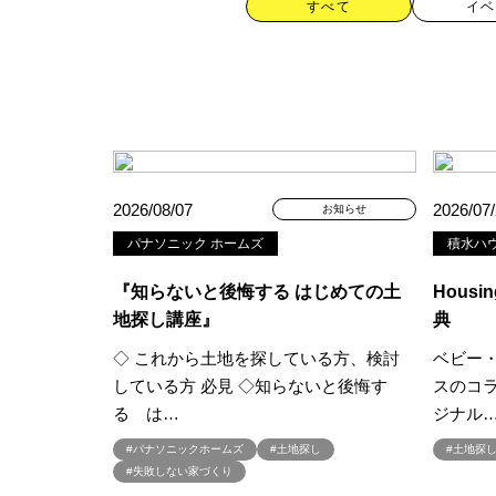
すべて
イベ
カテゴリー
2026/08/07
2026/07
お知らせ
パナソニック ホームズ
積水ハ
すべて
イベント
見学会
『知らないと後悔する はじめての土
Housin
ハッシュタグ
地探し講座』
典
◇ これから土地を探している方、検討
ベビー
##スウェーデンハウス ＃キャン
している方 必見 ◇知らないと後悔す
スのコ
##一斉現場見学会 #完成現場 
る は…
ジナル
#1日限定イベント
#1級建築士
#パナソニックホームズ
#土地探し
#土地探
#3/28（木）NEW OPEN
#35
#失敗しない家づくり
#4年連続世界記録達成
#5階建