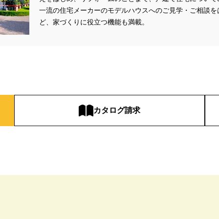
一流の住宅メーカーのモデルハウスへのご見学・ご相談を
#お金の話相談会
#かき氷
#かけっこ
#かしこい家づくり
#き
ど、家づくりに役立つ機能も満載。
家づくり
#これからの住宅選び
#ご予約不要
#ご入居宅
#ご入居宅見
#ご来場WEB予約キャンペーン
#ご来場キャンペーン
#ご来場プレゼント
住宅
#さいたま市浦和区領家
#さよならキャンペーン
#さらぽか
#
#そらのま
#とうもろこし味来収穫体験付
#なんでも相談
#はじめて
し見学会
#まちびらき
#みらいエコ住宅2026
#もりぞう
#もりぞう
イシングクッキー
#アイスプレゼント
#アイスマート
#アイ工務店
ドアリビングフェア
#アキュラホーム
#アクアリュウム
#アクセサリー
カタログ請求
ー
#アールギャラリー
#イズ熊谷展示場
#イヌ・ネコ
#イベント
イブ
#インテリア
#インテリアキッチン
#インナーガレージ
#イー
いらない家
#エアロハス
#エネレボZ
#エリア（上尾市）
#エリア（
オンラインセミナー
#オンライン工場ツアー
#オンライン工場見学
#オ
イン見学会
#オーダーキッチン
#オーナ―様宅ツアー
#オーナー住宅
家庭訪問
#オーナー様宅見学
#オーナー様宅見学会
#オーナー様限定
ウス・アーキテクト
#オープン記念
#カタログ
#カタログ請求者様限定
#ガレージ
#ガレージハウス
#キッズコーナー
#キッズルームあり
#