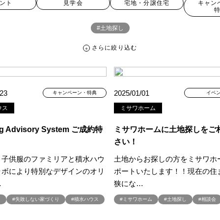
ント
見学会
宅地・分譲住宅
キャン
#土地探し
さらに絞り込む
さらに絞り込む
/23
2025/01/01
キャンペーン・特典
イベ
ウス
ミサワホーム
宅地・分譲住宅
キャンペーン・特典
お知らせ
g Advisory System ご成約特
ミサワホームに土地探しをご
さい！
・子供服のファミリアと積水ハウ
土地からお探しの方をミサワホ
ペーン ＃イベント
##スウェーデンハウス ＃内覧会 ＃イベント
##一斉
ラボにより特別なデザインのオリ
ポートいたします！！現在の住
#スウェーデンハウスの分譲住宅
#,ライフプランン
#1000万円プレゼント
…
狭にな…
#2024年
#2025年断熱仕様
#2026年カレンダー
#20時から見学
し
#失敗しない家づくり
#積水ハウス
#ミサワホーム
#土地探し
#相談会
周年
#3F建て
#3か月で土地を決める
#3階建
#3階建て
#3階建分
て見学会 完成
#6/1(土）GRAND OPEN
#6月限定
#6月限定イベント