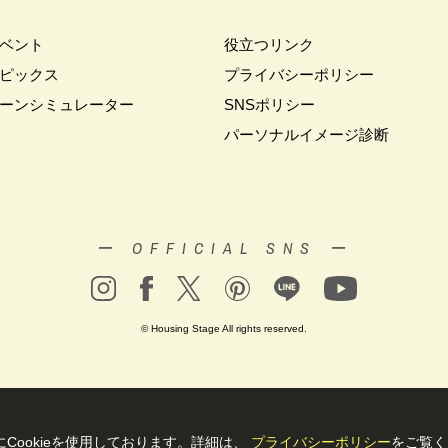
#キャンペーン情報
#キャンペーン開催中
#キラテックタイル
#ク
ベント
役立つリンク
クリスマス
#クリスマスイベント
#クリスマスツリー
#クリニック
ピックス
プライバシーポリシー
レゼント
#グットデザイン賞受賞歴有り
#グッドデザイン賞
#グランス
ーンシミュレーター
SNSポリシー
ップキャンペーン
#グレードアッププレゼント特典
#ゲーム
#コストパ
パーソナルイメージ診断
ウイーク
#サッシ
#サマーキャンペーン
#サラウェル
#シャーウッド
ツアー
#ショールーム見学
#シールづくり
#ジャパンディ
#ジョー
ト＃イベント
#スウェーデンハウス ＃完成内覧会 ＃イベント
#スウェー
ロアー
#スタイリッシュ
#スタンプラリー
#スペシャルイベント
#
ー OFFICIAL SNS ー
ュレア文京向丘2丁目
#セミオーダー
#セミオーダー住宅
#セミナー
ー
#タイル
#タイルの家
#タマホーム
#タワーマンション
#ダイ
#ダイワ錦糸町展示場
#ツアー
#テクノロジー
#テレビ放送
#ディ
© Housing Stage All rights reserved.
ナー設計
#デザイン
#デザインオフィス監修
#デザインセミナー
#
－ム
#ナイトツアー
#ナチュリア
#ナフサショック
#ニジマス
ン
#ハロウィンイベント
#ハロウィン設え
#ハワイアン
#ハンドメイ
#バリスタ
#バルーンアート
#バレンタイン
#バーチャル体験
#パ
Cookieを使⽤しております。詳細は、
プライバシーポリシー
をご覧く
ソニックホームズの分譲
#パナソニックホームズの家
#パナソニックホーム