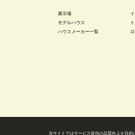
#キッチン収納
#キャンペーン
展示場
イ
#クチーナ
#クッキング
#
モデルハウス
ト
#クレバリーホーム
#グッズプ
ハウスメーカー一覧
ロ
#グレードアップ
#グレードア
#コンシェルジュ
#ゴールデン
#ショールーム
#ショールーム
#スウェーデンハウス ＃プレゼン
#スキップフロア
#スキップフ
#セキスイハイム木の家
#セキ
#セレクトプレミアム
#ソーラ
#ダイワハウスインスタグラム
#デザイナーズハウス
#デザイ
#トヨタホーム東京
#トヨタホ
#ハロインイベント
#ハロウィ
#バス見学会
#バリアフリー
当サイトではサービス提供の品質向上を⽬的に
#パナソニックホームズ
#パナ