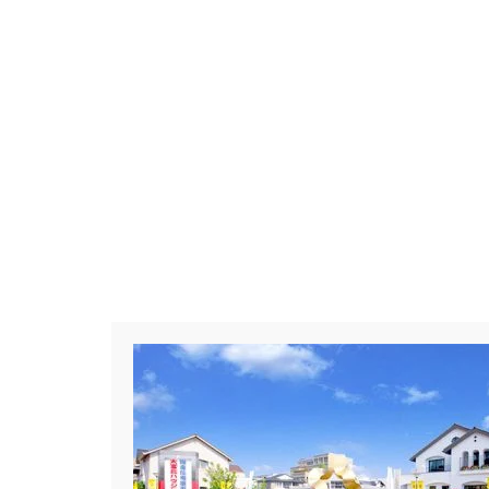
#Amazonギフトカード
#ama
#BALMUDA
#BinO
#Daiw
#Germoglio
#GRAND OPEN
#GX志向型住宅
#gx相談会
#instalive
#IOT
#lifeknit de
#NISA
#OPENHOUSE
#Pa
#PayPayポイントプレゼント
#Ready Made Houshinng.
#S
#TOKYOWOOD
#Tomorrow's L
#WEB予約限定
#WEB予約限
#wonder HAUS
#wonderhaus
#Z
#zeh
#ZEHを超えるプ
#【間取り相談会】
#あざみ野
#おうち見学ウィーク
#おしゃ
#お子さんと一緒に
#お子様
#お年玉
#お庭
#お役立ち