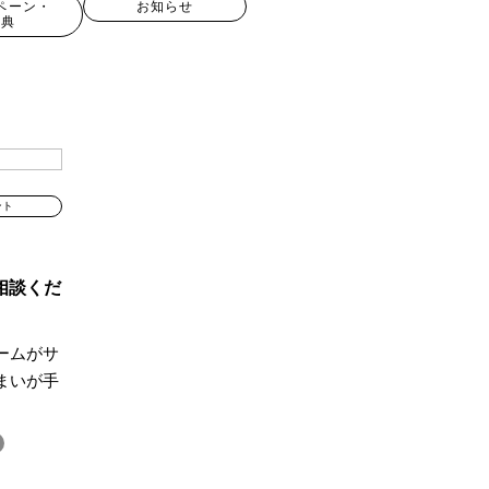
ペーン・
お知らせ
特典
ント
相談くだ
ームがサ
現場見学会
まいが手
キャンペーン
#100年住宅
#2世帯住宅
譲地
#45階
#8/19・8/20
#8/1～9/30