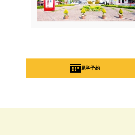
#お知らせ
#お米券
#お花見
#こだわりたい方
#こだわりの
#ご来場WEB予約キャンペンーン
#さいたま市
#さいたま市注文
#すみっコぐらし
#すみりん
#へーベルハウス
#ほったらか
#ゆっくり見学
#アイ
#ア
#アウトドアリビング
#アウト
見学予約
#アルネットホーム
#アレルギ
#インスタグラム
#インスタラ
#ウェブ予約限定
#エアコンの
#オシャレ
#オンライン
#
#オンライン相談窓口
#オンラ
#オーナー様宅
#オーナー様宅
#オープンハウス
#オープンハ
#カースペース
#ガラポン