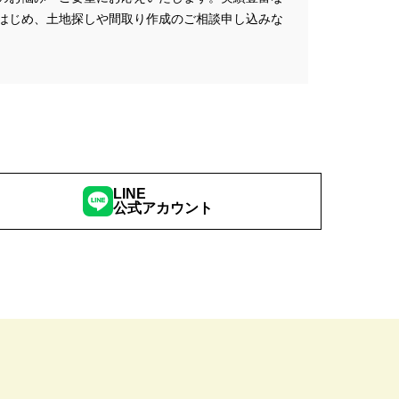
はじめ、土地探しや間取り作成のご相談申し込みな
こりん
#きれいなまち
学
#ご成約特典
#ご来場予約フェア
さわやかハイム
#しっくい
の家づくり
#ひのき
の家
#もるぞう
#アウトドアスタイル
LINE
ワークショップ
公式アカウント
#イベント情報
#インスタ
スター
#ウィザースホーム
全国一斉）
#エリア（埼玉県）
ンライン相談
#オンライン相談会
#オーナー様の生の声が聴ける！
#オーナ様宅見学会
#オープン
#カビ・ダニ・臭い
キッチン
#キッチンカー