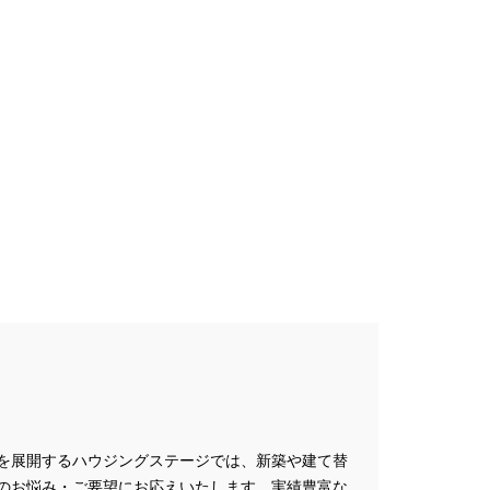
プレゼントキャンペーン
ミナー
#FP相談会
#GX型志向住宅
#iDeCo
#IH
#instagram
NEW OPEN
#newモデルハウス
NER
SPA Staition
restry
#TLM
Bイベント
#WEBセミナー
特典
#web見学会
outube LIVE
#YouTube配信
家族と暮らしを守る住まいづくり】
し
#えらべる
お土地探し
#お子さま連れOK
満足度
#お家づくり
を展開するハウジングステージでは、新築や建て替
のお悩み・ご要望にお応えいたします。実績豊富な
#お散歩見学会
#お正月