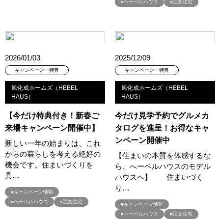
#おしやれな家づくり
#おひさまハイム
#お土地探し
#ヘーベルハウス
#注文住宅
#お子さま連れOK
#お子さんと一緒に
#お子様
#お子様も楽しめる
#お子様向け
#お子様歓迎
#お宅見学
#お客様満足度
#お家づくり
#お年玉
#お庭
#お役立ち情報
#お得
#お得な家づくり
#お得な情報
2026/01/03
2025/12/09
#お得情報
#お散歩
#お散歩見学会
#お正月
#お知らせ
キャンペーン・特典
キャンペーン・特典
#お米券
#お花見
#お金の話相談会
#かき氷
#かけっこ
旭化成ホームズ（HEBEL
旭化成ホームズ（HEBEL
#かしこい家づくり
#きこりん
#きれいなまち
HAUS）
HAUS）
#こだわりたい方
#こだわりの家づくり
#これからの住宅選び
【今だけ特典付き！新春ご
今だけ見学予約でグルメカ
#ご予約不要
#ご入居宅
#ご入居宅見学
#ご成約特典
来場キャンペーン開催中】
タログを進呈！お得なキャ
#ご来場WEB予約キャンペンーン
#ご来場WEB予約キャンペーン
ンペーン開催中
新しい一年の始まりは、これ
#ご来場キャンペーン
#ご来場プレゼント
#ご来場予約フェア
からの暮らしを考える絶好の
【住まいの本質を体感するな
#さいたま市
#さいたま市注文住宅
#さいたま市浦和区領家
機会です。住まいづくりを
ら、へーベルハウスのモデル
#さよならキャンペーン
#さらぽか
#さわやかハイム
具…
ハウスへ】 住まいづく
り…
#しっくい
#すみっコぐらし
#すみりん
#そらのま
#キャンペーン情報
#とうもろこし味来収穫体験付
#なんでも相談
#ヘーベルハウス
#注文住宅
#キャンペーン情報
#はじめての家づくり
#ひのき
#へーベルハウス
#ヘーベルハウス
#注文住宅