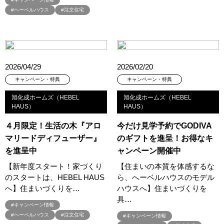
#QUOカードプレゼント
#QUOカードｐａｙプレゼントキャンペーン
#ヘーベルハウス
#注文住宅
#RAKU SPA Staition
#Ready Made Houshinng.
#SDGsな家
#select PACKAGE
#se構法
#Skye5
#SR
#sumitomo forestry
#TLM
#TOKYOWOOD
#Tomorrow's Life Museum
#WEB
#WEBおうち見学会
2026/04/29
2026/02/20
#WEBでマイホーム
#WEBイベント
#WEBセミナー
キャンペーン・特典
キャンペーン・特典
#WEB予約限定
#WEB予約限定キャンペーン
旭化成ホームズ（HEBEL
旭化成ホームズ（HEBEL
#WEB予約限定来場特典
#WEB予約＆ご来場
#WEB来場特典
HAUS）
HAUS）
#web見学会
#wonder HAUS
#wonderhaus
#W基礎断熱
４月限定！生活の木『アロ
今だけ見学予約でGODIVA
#W断熱
#W断熱フェア
#xevoΣ
#YouTube
#Youtube LIVE
マリードディフューザー』
のギフトを進呈！お得なキ
#YouTube配信
#Z
#zeh
#ZEHを超えるプラスエネルギー住宅
を進呈中
ャンペーン開催中
#ZEH仕様標準
#Z空調
#【9/１防災の日】
【新年度スタート！家づくり
【住まいの本質を体感するな
#【家族と暮らしを守る住まいづくり】
#【間取り相談会】
のスタートは、HEBEL HAUS
ら、へーベルハウスのモデル
#あざみ野
#あったかい
#あったかハイム
へ】住まいづくりを…
ハウスへ】住まいづくりを
具…
#いいとこどり、始まる。
#いい暮らし
#えらべる
#キャンペーン情報
#おうち見学ウィーク
#おしゃれ
#おしゃれな家づくり
#ヘーベルハウス
#注文住宅
#キャンペーン情報