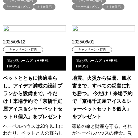
#キャンペーン情報
#キャンペーン情報
#ヘーベルハウス
#注文住宅
#ヘーベルハウス
#注文住宅
#オーナー様の生の声が聴ける！
#オーナー様宅
#オーナー様宅家庭訪問
#オーナー様宅見学
#オーナー様宅見学会
#オーナー様限定
#オーナ様宅見学会
#オープン
#オープンハウス
#オープンハウス・アーキテクト
#オープン記念
2025/09/12
2025/09/01
#カタログ
#カタログ請求者様限定
#カビ・ダニ・臭い
#カースペース
#ガラポン
#ガレージ
#ガレージハウス
キャンペーン・特典
キャンペーン・特典
#キッズコーナー
#キッズルームあり
#キッチン
旭化成ホームズ（HEBEL
旭化成ホームズ（HEBEL
HAUS）
HAUS）
#キッチンカー
#キッチン収納
#キャンペーン
#キャンペーン情報
#キャンペーン開催中
#キラテックタイル
ペットとともに快適暮ら
地震、火災から猛暑、風水
#クアトロ断熱フェア
#クオカード
#クチーナ
#クッキング
し。アイデア満載の設計プ
害まで、すべての災害に打
#クリスマス
#クリスマスイベント
#クリスマスツリー
ランから設備まで。今だ
ち勝つ。 今だけ！来場予約
#クリニック
#クレバリホーム
#クレバリーホーム
け！来場予約で「京橋千疋
で「京橋千疋屋アイス＆シ
#グッズプレゼント
#グットデザイン賞受賞歴有り
屋アイス＆シャーベットセ
ャーベットセット６個入」
ット６個入」をプレゼント
をプレゼント
#グッドデザイン賞
#グランスマート
#グランドオープン
#グレードアップ
#グレードアップキャンペーン
ヘーベルハウスは20年以上に
家族の命と財産を守る。それ
わたり、ペットと人の暮らし
がヘーベルハウスの使命。災
#グレードアッププレゼント特典
#ゲーム
#コストパフォーマンス