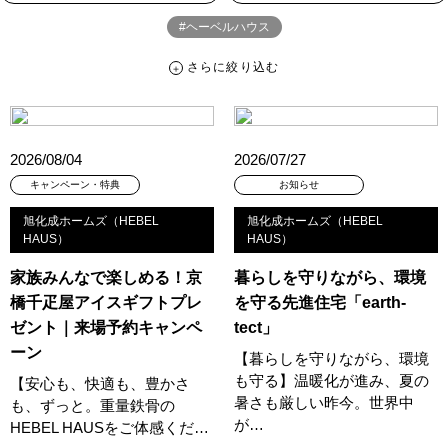
#ヘーベルハウス
さらに絞り込む
さらに絞り込む
カテゴリー
すべて
イベント
見学会
宅地・分譲住宅
2026/08/04
2026/07/27
キャンペーン・特典
お知らせ
キャンペーン・特典
お知らせ
旭化成ホームズ（HEBEL
旭化成ホームズ（HEBEL
ハッシュタグ
HAUS）
HAUS）
##スウェーデンハウス ＃キャンペーン ＃イベント
家族みんなで楽しめる！京
暮らしを守りながら、環境
##スウェーデンハウス ＃内覧会 ＃イベント
##一斉現場見学会
橋千疋屋アイスギフトプレ
を守る先進住宅「earth-
##一斉現場見学会 #完成現場 #スウェーデンハウスの分譲住宅
ゼント｜来場予約キャンペ
tect」
#,ライフプランン
#1000万円プレゼントキャンペーン
#100年住宅
ーン
【暮らしを守りながら、環境
#1日限定イベント
#1級建築士
#2024年
#2025年断熱仕様
も守る】温暖化が進み、夏の
【安心も、快適も、豊かさ
暑さも厳しい昨今。世界中
#2026年カレンダー
#20時から見学
#2世帯住宅
も、ずっと。重量鉄骨の
が…
HEBEL HAUSをご体感くだ…
#3/28（木）NEW OPEN
#35周年
#3F建て