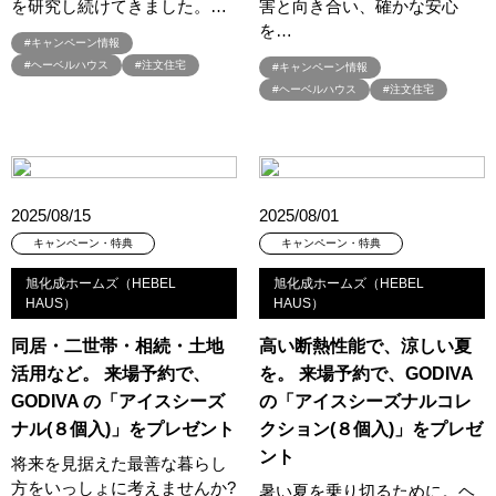
を研究し続けてきました。…
害と向き合い、確かな安心
#コスパ
#コンシェルジュ
#ゴールデンウイーク
#サッシ
を…
#サマーキャンペーン
#サラウェル
#シャーウッド
#キャンペーン情報
#ヘーベルハウス
#注文住宅
#キャンペーン情報
#シャーウッド熊谷展示場
#ショールーム
#ショールームツアー
#ヘーベルハウス
#注文住宅
#ショールーム見学
#シールづくり
#ジャパンディ
#ジョーズタウン
#スウェーデンハウス
#スウェーデンハウス ＃プレゼント＃イベント
#スウェーデンハウス ＃完成内覧会 ＃イベント
2025/08/15
2025/08/01
#スウェーデンハウスの分譲住宅
#スキップフロア
キャンペーン・特典
キャンペーン・特典
#スキップフロアー
#スタイリッシュ
#スタンプラリー
#スペシャルイベント
#スマホで気軽に
#セキスイハイム
旭化成ホームズ（HEBEL
旭化成ホームズ（HEBEL
HAUS）
HAUS）
#セキスイハイム木の家
#セキュレア文京向丘2丁目
#セミオーダー
#セミオーダー住宅
#セミナー
#セルフ撮影会
同居・二世帯・相続・土地
高い断熱性能で、涼しい夏
#セレクトプレミアム
#ソーラー
#タイル
#タイルの家
活用など。 来場予約で、
を。 来場予約で、GODIVA
GODIVA の「アイスシーズ
の「アイスシーズナルコレ
#タマホーム
#タワーマンション
#ダイワハウス
ナル(８個入)」をプレゼント
クション(８個入)」をプレゼ
#ダイワハウスインスタグラム
#ダイワ錦糸町展示場
#ツアー
ント
#テクノロジー
#テレビ放送
#ディズニー
#デザイナー
将来を見据えた最善な暮らし
方をいっしょに考えませんか?
暑い夏を乗り切るために。ヘ
#デザイナーズハウス
#デザイナー設計
#デザイン