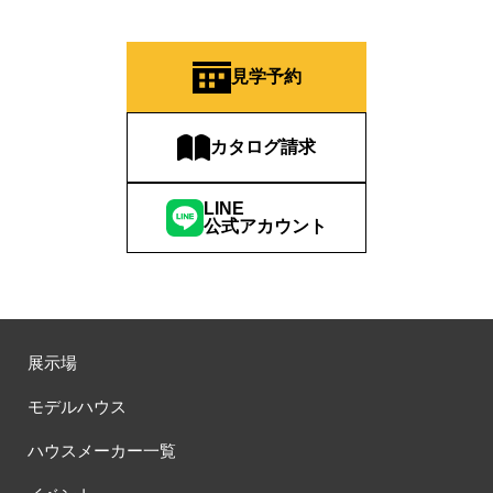
#二階建て
#人気カタログプレゼント
#今だけ特別価格
#今どきの住まいづくり
#似顔絵
#低価格
#住まいづくり
見学予約
#住まいづくりのお役立ち！
#住まいづくりのスタート
#住まいづくりの第一歩
#住まいづくりセミナー
カタログ請求
#住まいのミュージアム
#住まいの参観日
#住まいの工場見学会
#住まいの相談会
#住まいるフェスタ
#住まい博
#住み替え
LINE
#住友不動産
#住友不動産ハウジング
#住友林業
公式アカウント
#住友林業の家
#住友林業オリジナルキッチン
#住宅のプロが実践したテクニック
#住宅キャンペーン
#住宅セミナー
#住宅トレンド
#住宅フェア
#住宅フェア！！
#住宅ローン
#住宅ローンについて
#住宅ローン相談可
#住宅四天王エース
#住宅展示場
#住宅性能
展示場
#住宅検討初期の方必見！！
#住宅相談会
#住宅見学
モデルハウス
#住宅設計相談会
#住宅資金の話し
#体感会
#体感型イベント
#体感見学
#体験イベント
#体験ツアー
#体験会
ハウスメーカー一覧
#体験体感
#体験型住宅展示場Tomorrow’s Life Museum