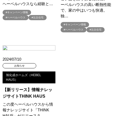
ヘーベルハウスなら経験と…
ーベルハウスの高い断熱性能
#デザインオフィス監修
#デザインセミナー
#トヨタホーム
で、家の中はいつも快適。
#トヨタホーム東京
#トヨタホ－ム
#ナイトツアー
#キャンペーン情報
独…
#ヘーベルハウス
#注文住宅
#ナチュリア
#ナフサショック
#ニジマス
#ネコと暮らす
#キャンペーン情報
#ハロインイベント
#ハロウィン
#ハロウィンイベント
#ヘーベルハウス
#注文住宅
#ハロウィン設え
#ハワイアン
#ハンドメイド
#バスツアー
#バス見学会
#バリアフリー
#バリスタ
#バルーンアート
#バレンタイン
#バーチャル体験
#パズルハント
#パナソニック
#パナソニックホームズ
2024/07/10
#パナソニックホームズの分譲
#パナソニックホームズの家
お知らせ
#パナソニックホームズの空気・換気
#パナソニックホームズ全館空調
旭化成ホームズ（HEBEL
#パナソニックホームズ防災の家
#パナソニックホームズ５階建て
HAUS）
#パパママ応援ショツプ
#パンソニックホームズ
#ヒノキ
【新リリース】情報ナレッ
#ヒノキヤ
#ビルトインガレージ
#ピクニック
ジサイトTHINK HAUS
#ピクニックデイ
#ファイナンシャルプランナー
#ファーストオーナー募集
#フェア
#フェア開催
この度ヘーベルハウスから情
報ナレッジサイト「THINK
#フェア開催中
#フルコースメニュー
#フロントオープン型食洗機
HAUS」がリリースさ…