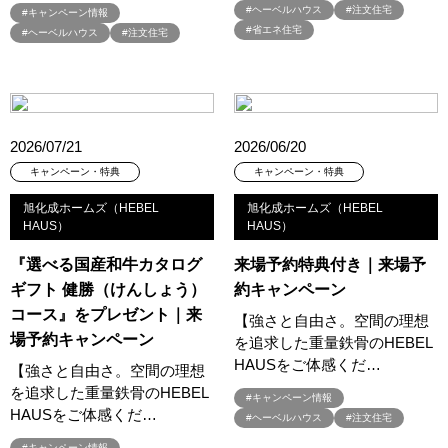
#3か月で土地を決める
#3階建
#3階建て
#3階建分譲地
#ヘーベルハウス
#注文住宅
#キャンペーン情報
#省エネ住宅
#ヘーベルハウス
#注文住宅
#45階
#4年連続世界記録達成
#5階建て見学会 完成
#6/1(土）GRAND OPEN
#6月限定
#6月限定イベント
#8/19・8/20
#8/1～9/30
#Amazonギフトカード
#amazonギフトカードプレゼント
#Amazonギフトプレゼント
#Amazonギフトプレゼントキャンペーン
#BALMUDA
#BinO
2026/07/21
2026/06/20
#DaiwaHouse
#DESIGN OFFICE
#English available
キャンペーン・特典
キャンペーン・特典
#EnglishOK
#FPセミナー
#FP相談会
#Germoglio
旭化成ホームズ（HEBEL
旭化成ホームズ（HEBEL
#GRAND OPEN
#GWイベント
#GWイベント展示場
HAUS）
HAUS）
#GWキャンペーン
#GXフェア
#GX型志向住宅
『選べる国産和牛カタログ
来場予約特典付き｜来場予
#GX志向型住宅
#gx相談会
#GX補助金
#HD日本ハウス
ギフト 健勝（けんしょう）
約キャンペーン
#HEBEL HAUS
#HInokiya
#HUGme
#iDeCo
#IH
コース』をプレゼント｜来
【強さと自由さ。空間の理想
#instagram
#instalive
#IOT
#lifeknit desgin
#LIXIL
場予約キャンペーン
を追求した重量鉄骨のHEBEL
#LUXURY CAMPAIGN
#Luxury Festa
#Naturia
HAUSをご体感くだ…
【強さと自由さ。空間の理想
#NEW OPEN
#newモデルハウス
#NISA
#OPENHOUSE
を追求した重量鉄骨のHEBEL
#キャンペーン情報
HAUSをご体感くだ…
#Panasonic Homes
#panasonichomes
#Panasonicショールーム
#ヘーベルハウス
#注文住宅
#PAWTNER
#PayPayポイントプレゼント
#キャンペーン情報