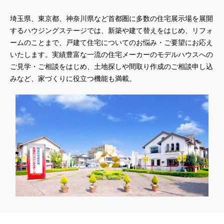
#モニターハウス
#モンテッソーリ
#ヤマダホームズ
埼玉県、東京都、神奈川県など首都圏に多数の住宅展示場を展開
#ヤマダポイント
#ユニバーサルホーム
#ライフニットデザイン
するハウジングステージでは、新築や建て替えをはじめ、リフォ
#ライフプラン
#ライフプラン相談
#ランディ
ームのことまで、戸建て住宅についてのお悩み・ご要望にお応え
#リアルおままごと
#リアルサイズ
#リアルサイズモデル
いたします。実績豊富な一流の住宅メーカーのモデルハウスへの
#リアルサイズモデルハウス
#リアルサイズ見学会
#リニューアル
ご見学・ご相談をはじめ、土地探しや間取り作成のご相談申し込
#リニューアルオープン
#リノベーション
#リフォーム
みなど、家づくりに役立つ機能も満載。
#リフォーム相談会
#リホーム
#ルイスポールセン
#ルームツア―
#ルームツアー
#レオハウス
#レジリエンス住宅
#ローン相談会
#ワンちゃんネコちゃんとの暮らし
#ワンダーハウス
#ワークショップ
#㎥設計
#一斉現場見学
#一斉現場見学会
#一斉見学会
#一条の性能を知る
#一条工務店
#七夕
#三井ホーム
#三井ホームの賃貸
#三菱地所ホーム
#三階建て住宅
#上尾
#不動産
#不動産相続
#不安解消
#不燃化特化
#世田谷区千歳台
#世田谷区鎌田
#世界に一つ風鈴・うちわ作り
#中庭
#久喜市東大輪
#予約不要
#予約特典
#予約特典有
#二世帯
#二世帯住宅