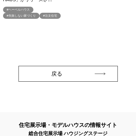
#プラン
#プランのセカンドオピニオン
#プランニング
#プランニングフェア
#プランプレゼント
#プラン作成
#ヘーベルハウス
#失敗しない家づくり
#注文住宅
#プラン作成無料
#プラン検索
#プレゼント
#プレゼントキャンペーン
#プレミアムナイトツアー
#プロに相談
#プロに聞く土地探し
#ヘーベルハウス
#ペアローン
#ペアローンメリット＆デメリット
#ペット
#ペットとお出掛け
#ペットと暮らす
#ペットと暮らす家
#ペットに優しい家
#ペットに優しい家作り
#ペットも喜ぶ家
#ペットも心地よい暮らし
#ペット可
#ペット可能
戻る
#ホワイトデー
#ホームエレベーター採用住宅
#ポイントプレゼント
#ポウハウス
#ポラス
#ポラスの注文住宅
#ポラスグループ
#マイホーム
#マイホームフェア
#マイホーム相談会
#マイホーム計画
#マッチング
#マルシェ
#マンション
#ミサワホーム
#ミサワホーム×LIXIL
#ミサワホーム×Panasonic
住宅展示場・モデルハウスの情報サイト
#メタバース展示場
#メディア掲載
#モデルハウス
#モデルハウス
#モデルハウス見学会
#モデルモニター募集
総合住宅展示場 ハウジングステージ