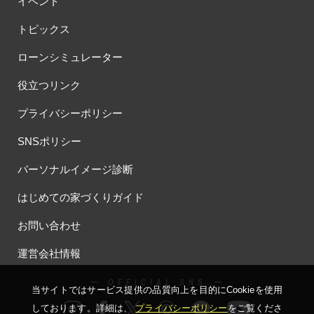
イベント
#体験型見学会
#体験宿泊
#体験施設イベント
#何も決まっていなくてもOK
#併用
#個別相談会
#健康
トピックス
#先進住宅
#光と風の家
#光熱費削減
#光熱費対策
ローンシミュレーター
#入居宅実例見学
#入居宅見学
#入居宅訪問
#入居後にお金をかけたくない
#入居者内覧会
#入居者様宅見学会
役立つリンク
#入間市分譲
#全員プレゼント
#全館床暖房
#全館空気清浄
プライバシーポリシー
#全館空調
#全館空調スマートエアーズ
SNSポリシー
#全館空調パナソニックホームズ
#全館空調体験会
#共働きの家
#共働き夫婦
#内製化
#内覧見学
#分譲
#分譲フェア
パーソナルイメージ診断
#分譲住宅
#分譲住宅/分譲宅地/建築条件付土地
#分譲住宅フェア
はじめての家づくりガイド
#分譲地
#分譲地 建売 土地探し
#分譲地・土地探し
#分譲地見学会
#分譲情報
#初めての家づくり
お問い合わせ
#初夢キャンペーン
#別荘地
#制振ダンパー
#制震
運営会社情報
#制震ダンパー
#創業105年
#創業70周年
#勉強会
#動物
#北欧
#北欧の暮らし
#北欧デザイン
#北欧住宅
#北欧風
ー OFFICIAL SNS ー
当サイトではサービス提供の品質向上を⽬的にCookieを使⽤
#北洲
#北洲ハウジング
#半期に一度のキャンペーン
しております。詳細は、
プライバシーポリシー
をご覧くださ
#半規格住宅
#南区大谷口
#南極
#南青山
#収納