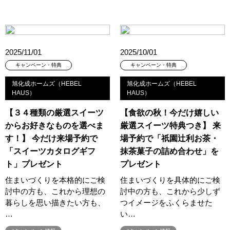
#ほったらかし見学会
#まちびらき
#みらいエコ住宅2026
#もりぞう
#もりぞうの家
#もるぞう
#ゆっくり見学
#アイ
#アイシングクッキー
#アイスプレゼント
#アイスマート
#アイ工務店
#アウトドアスタイル
2025/11/01
2025/10/01
#アウトドアリビング
#アウトドアリビングフェア
キャンペーン・特典
キャンペーン・特典
#アキュラホーム
#アクアリュウム
#アクセサリーワークショップ
旭化成ホームズ（HEBEL
旭化成ホームズ（HEBEL
#アルネットホーム
#アレルギー
#アールギャラリー
HAUS）
HAUS）
#イズ熊谷展示場
#イヌ・ネコ
#イベント
#イベント情報
【３４種類の厳選スイーツ
【食欲の秋！今だけ嬉しい
#インスタ
#インスタグラム
#インスタライブ
#インテリア
からお好きなものを選べま
厳選スイーツ特典つき】 来
#インテリアキッチン
#インナーガレージ
#イースター
す！】 今だけ来場予約で
場予約で「祇園辻利お茶・
#ウィザースホーム
#ウェブ予約限定
#エアコンのいらない家
「スイーツカタログギフ
抹茶菓子の詰め合わせ」を
#エアロハス
#エネレボZ
#エリア（上尾市）
ト」プレゼント
プレゼント
#エリア（全国一斉）
#エリア（埼玉県）
#オシャレ
住まいづくりを本格的にご検
住まいづくりを具体的にご検
#オンライン
#オンラインセミナー
#オンライン工場ツアー
討中の方も、これから理想の
討中の方も、これから少しず
暮らしを思い描きたい方も、
つイメージをふくらませた
#オンライン工場見学
#オンライン相談
#オンライン相談会
…
い…
#オンライン相談窓口
#オンライン見学会
#オーダーキッチン
#オーナ―様宅ツアー
#オーナー住宅