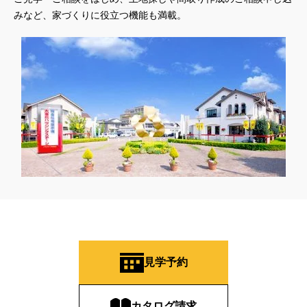
#オーナー様宅家庭訪問
#オーナー様宅見学
#オーナー様宅見学会
みなど、家づくりに役立つ機能も満載。
#オーナー様限定
#オーナ様宅見学会
#オープン
#オープンハウス
#オープンハウス・アーキテクト
#オープン記念
#カタログ
#カタログ請求者様限定
#カビ・ダニ・臭い
#カースペース
#ガラポン
#ガレージ
#ガレージハウス
#キッズコーナー
#キッズルームあり
#キッチン
#キッチンカー
#キッチン収納
#キャンペーン
#キャンペーン情報
#キャンペーン開催中
#キラテックタイル
#クアトロ断熱フェア
#クオカード
#クチーナ
#クッキング
#クリスマス
#クリスマスイベント
#クリスマスツリー
#クリニック
#クレバリホーム
#クレバリーホーム
#グッズプレゼント
#グットデザイン賞受賞歴有り
#グッドデザイン賞
#グランスマート
#グランドオープン
#グレードアップ
#グレードアップキャンペーン
見学予約
#グレードアッププレゼント特典
#ゲーム
#コストパフォーマンス
#コスパ
#コンシェルジュ
#ゴールデンウイーク
#サッシ
カタログ請求