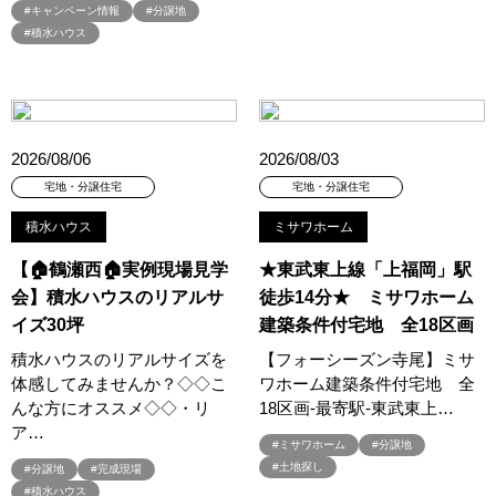
#キャンペーン情報
#分譲地
#RAKU SPA Staition
#Ready Made Houshinng.
#SDGsな家
#積水ハウス
#select PACKAGE
#se構法
#Skye5
#SR
#sumitomo forestry
#TLM
#TOKYOWOOD
#Tomorrow's Life Museum
#WEB
#WEBおうち見学会
#WEBでマイホーム
#WEBイベント
#WEBセミナー
2026/08/06
2026/08/03
#WEB予約限定
#WEB予約限定キャンペーン
宅地・分譲住宅
宅地・分譲住宅
#WEB予約限定来場特典
#WEB予約＆ご来場
#WEB来場特典
#web見学会
#wonder HAUS
#wonderhaus
#W基礎断熱
積水ハウス
ミサワホーム
#W断熱
#W断熱フェア
#xevoΣ
#YouTube
#Youtube LIVE
【🏠鶴瀬西🏠実例現場見学
★東武東上線「上福岡」駅
#YouTube配信
#Z
#zeh
#ZEHを超えるプラスエネルギー住宅
会】積水ハウスのリアルサ
徒歩14分★ ミサワホーム
#ZEH仕様標準
#Z空調
#【9/１防災の日】
イズ30坪
建築条件付宅地 全18区画
#【家族と暮らしを守る住まいづくり】
#【間取り相談会】
積水ハウスのリアルサイズを
【フォーシーズン寺尾】ミサ
#あざみ野
#あったかい
#あったかハイム
体感してみませんか？◇◇こ
ワホーム建築条件付宅地 全
#いいとこどり、始まる。
#いい暮らし
#えらべる
んな方にオススメ◇◇・リ
18区画-最寄駅-東武東上…
ア…
#おうち見学ウィーク
#おしゃれ
#おしゃれな家づくり
#ミサワホーム
#分譲地
#おしやれな家づくり
#おひさまハイム
#お土地探し
#土地探し
#分譲地
#完成現場
#積水ハウス
#お子さま連れOK
#お子さんと一緒に
#お子様