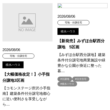
#45階
#4年連続世界記録達成
#5階建て見学会 完成
#6/1(土）GRAND OPEN
#6月限定
#6月限定イベント
#8/19・8/20
#8/1～9/30
#Amazonギフトカード
2026/08/06
#amazonギフトカードプレゼント
#Amazonギフトプレゼント
宅地・分譲住宅
#Amazonギフトプレゼントキャンペーン
#BALMUDA
#BinO
積水ハウス
#DaiwaHouse
#DESIGN OFFICE
#English available
#EnglishOK
#FPセミナー
#FP相談会
#Germoglio
【新発売】みずほ台駅西分
譲地 5区画
#GRAND OPEN
#GWイベント
#GWイベント展示場
2026/08/06
#GWキャンペーン
#GXフェア
#GX型志向住宅
【みずほ台駅西分譲地】建築
宅地・分譲住宅
条件付分譲宅地商業施設や緑
#GX志向型住宅
#gx相談会
#GX補助金
#HD日本ハウス
積水ハウス
豊かな公園が身近に整った
#HEBEL HAUS
#HInokiya
#HUGme
#iDeCo
#IH
暮…
#instagram
#instalive
#IOT
#lifeknit desgin
#LIXIL
【大幅価格改定！】小手指
#分譲地
#注文住宅
分譲地3区画
#LUXURY CAMPAIGN
#Luxury Festa
#Naturia
#積水ハウス
#NEW OPEN
#newモデルハウス
#NISA
#OPENHOUSE
【コモンステージ所沢小手指
南】建築条件付分譲宅地都心
#Panasonic Homes
#panasonichomes
#Panasonicショールーム
に近い便利さを享受しなが
#PAWTNER
#PayPayポイントプレゼント
ら…
#QUOカードプレゼント
#QUOカードｐａｙプレゼントキャンペーン