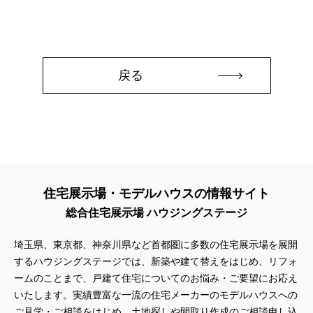
#もりぞう
#もりぞうの家
#もるぞう
#ゆっくり見学
#アイ
#アイシングクッキー
#アイスプレゼント
#アイスマート
#アイ工務店
#アウトドアスタイル
#アウトドアリビング
#アウトドアリビングフェア
戻る
#アキュラホーム
#アクアリュウム
#アクセサリーワークショップ
#アルネットホーム
#アレルギー
#アールギャラリー
#イズ熊谷展示場
#イヌ・ネコ
#イベント
#イベント情報
#インスタ
#インスタグラム
#インスタライブ
#インテリア
#インテリアキッチン
#インナーガレージ
#イースター
#ウィザースホーム
#ウェブ予約限定
#エアコンのいらない家
住宅展示場・モデルハウスの情報サイト
#エアロハス
#エネレボZ
#エリア（上尾市）
総合住宅展示場 ハウジングステージ
#エリア（全国一斉）
#エリア（埼玉県）
#オシャレ
#オンライン
#オンラインセミナー
#オンライン工場ツアー
埼玉県、東京都、神奈川県など首都圏に多数の住宅展示場を展開
#オンライン工場見学
#オンライン相談
#オンライン相談会
するハウジングステージでは、新築や建て替えをはじめ、リフォ
#オンライン相談窓口
#オンライン見学会
#オーダーキッチン
ームのことまで、戸建て住宅についてのお悩み・ご要望にお応え
#オーナ―様宅ツアー
#オーナー住宅
いたします。実績豊富な一流の住宅メーカーのモデルハウスへの
#オーナー様の生の声が聴ける！
#オーナー様宅
ご見学・ご相談をはじめ、土地探しや間取り作成のご相談申し込