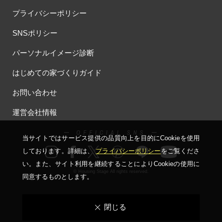
#トヨタホーム東京
#トヨタホ－ム
#ナイトツアー
プライバシーポリシー
#ナチュリア
#ナフサショック
#ニジマス
#ネコと暮らす
SNSポリシー
#ハロインイベント
#ハロウィン
#ハロウィンイベント
#ハロウィン設え
#ハワイアン
#ハンドメイド
#バスツアー
パーソナルイメージ診断
#バス見学会
#バリアフリー
#バリスタ
#バルーンアート
はじめての家づくりガイド
#バレンタイン
#バーチャル体験
#パズルハント
#パナソニック
#パナソニックホームズ
お問い合わせ
#パナソニックホームズの分譲
#パナソニックホームズの家
運営会社情報
#パナソニックホームズの空気・換気
#パナソニックホームズ全館空調
#パナソニックホームズ防災の家
#パナソニックホームズ５階建て
ー OFFICIAL SNS ー
当サイトではサービス提供の品質向上を⽬的にCookieを使⽤
#パパママ応援ショツプ
#パンソニックホームズ
#ヒノキ
しております。詳細は、
プライバシーポリシー
をご覧くださ
#ヒノキヤ
#ビルトインガレージ
#ピクニック
い。
また、サイト利⽤を継続することによりCookieの使⽤に
#ピクニックデイ
#ファイナンシャルプランナー
© Housing Stage All rights reserved.
同意するものとします。
#ファーストオーナー募集
#フェア
#フェア開催
#フェア開催中
#フルコースメニュー
#フロントオープン型食洗機
閉じる
#プラン
#プランのセカンドオピニオン
#プランニング
#プランニングフェア
#プランプレゼント
#プラン作成