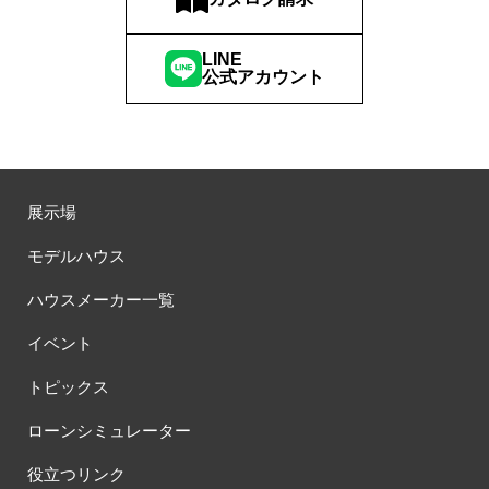
#サマーキャンペーン
#サラウェル
#シャーウッド
#シャーウッド熊谷展示場
#ショールーム
#ショールームツアー
LINE
#ショールーム見学
#シールづくり
#ジャパンディ
公式アカウント
#ジョーズタウン
#スウェーデンハウス
#スウェーデンハウス ＃プレゼント＃イベント
#スウェーデンハウス ＃完成内覧会 ＃イベント
#スウェーデンハウスの分譲住宅
#スキップフロア
#スキップフロアー
#スタイリッシュ
#スタンプラリー
展示場
#スペシャルイベント
#スマホで気軽に
#セキスイハイム
モデルハウス
#セキスイハイム木の家
#セキュレア文京向丘2丁目
ハウスメーカー一覧
#セミオーダー
#セミオーダー住宅
#セミナー
#セルフ撮影会
#セレクトプレミアム
#ソーラー
#タイル
#タイルの家
イベント
#タマホーム
#タワーマンション
#ダイワハウス
トピックス
#ダイワハウスインスタグラム
#ダイワ錦糸町展示場
#ツアー
#テクノロジー
#テレビ放送
#ディズニー
#デザイナー
ローンシミュレーター
#デザイナーズハウス
#デザイナー設計
#デザイン
役立つリンク
#デザインオフィス監修
#デザインセミナー
#トヨタホーム