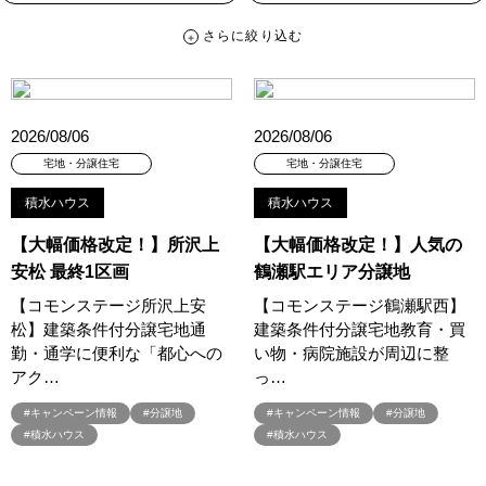
さらに絞り込む
さらに絞り込む
カテゴリー
すべて
イベント
見学会
宅地・分譲住宅
2026/08/06
2026/08/06
キャンペーン・特典
お知らせ
宅地・分譲住宅
宅地・分譲住宅
積水ハウス
積水ハウス
ハッシュタグ
【大幅価格改定！】所沢上
【大幅価格改定！】人気の
##スウェーデンハウス ＃キャンペーン ＃イベント
安松 最終1区画
鶴瀬駅エリア分譲地
##スウェーデンハウス ＃内覧会 ＃イベント
##一斉現場見学会
【コモンステージ所沢上安
【コモンステージ鶴瀬駅西】
##一斉現場見学会 #完成現場 #スウェーデンハウスの分譲住宅
松】建築条件付分譲宅地通
建築条件付分譲宅地教育・買
#,ライフプランン
#1000万円プレゼントキャンペーン
#100年住宅
勤・通学に便利な「都心への
い物・病院施設が周辺に整
#1日限定イベント
#1級建築士
#2024年
#2025年断熱仕様
アク…
っ…
#2026年カレンダー
#20時から見学
#2世帯住宅
#キャンペーン情報
#分譲地
#キャンペーン情報
#分譲地
#3/28（木）NEW OPEN
#35周年
#3F建て
#積水ハウス
#積水ハウス
#3か月で土地を決める
#3階建
#3階建て
#3階建分譲地