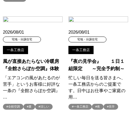
#お子様も楽しめる
#お子様向け
#お子様歓迎
#お宅見学
#お客様満足度
#お家づくり
#お年玉
#お庭
#お役立ち情報
#お得
#お得な家づくり
#お得な情報
#お得情報
#お散歩
#お散歩見学会
#お正月
#お知らせ
2026/08/01
2026/08/01
#お米券
#お花見
#お金の話相談会
#かき氷
#かけっこ
宅地・分譲住宅
宅地・分譲住宅
#かしこい家づくり
#きこりん
#きれいなまち
一条工務店
一条工務店
#こだわりたい方
#こだわりの家づくり
#これからの住宅選び
風が直接あたらない冷暖房
『夜の見学会』 １日１
#ご予約不要
#ご入居宅
#ご入居宅見学
#ご成約特典
『全館さらぽか空調』体験
組限定 ～完全予約制～
#ご来場WEB予約キャンペンーン
#ご来場WEB予約キャンペーン
「エアコンの風があたるのが
忙しい毎日を送る皆さまへ、
#ご来場キャンペーン
#ご来場プレゼント
#ご来場予約フェア
苦手」というお客様に好評な
一条工務店からのご提案で
#さいたま市
#さいたま市注文住宅
#さいたま市浦和区領家
一条の『全館さらぽか空調』
す。日中はお仕事やご家庭の
#さよならキャンペーン
#さらぽか
#さわやかハイム
…
用…
#しっくい
#すみっコぐらし
#すみりん
#そらのま
#全館空調
#夏
#涼しい
#一条工務店
#夜
#見学
#とうもろこし味来収穫体験付
#なんでも相談
#はじめての家づくり
#ひのき
#へーベルハウス
#ほったらかし見学会
#まちびらき
#みらいエコ住宅2026