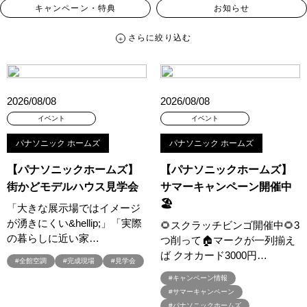
キャンペーン・特典
お知らせ
さらに絞り込む
さらに絞り込む
カテゴリー
すべて
イベント
見学会
宅地・分譲住宅
2026/08/08
2026/08/08
キャンペーン・特典
お知らせ
イベント
イベント
パナソニック ホームズ
パナソニック ホームズ
ハッシュタグ
【パナソニックホームズ】
【パナソニックホームズ】
##スウェーデンハウス ＃キャンペーン ＃イベント
街かどモデルハウス見学会
サマーキャンペーン開催中
##スウェーデンハウス ＃内覧会 ＃イベント
##一斉現場見学会
🏖️
「大きな展示場ではイメージ
##一斉現場見学会 #完成現場 #スウェーデンハウスの分譲住宅
が湧きにくい&hellip;」「実際
🌻スクラッチビンゴ開催中🌻3
#,ライフプランン
#1000万円プレゼントキャンペーン
#100年住宅
の暮らしに近い家…
つ削って🏠マークが一列揃え
#1日限定イベント
#1級建築士
#2024年
#2025年断熱仕様
ば クオカード3000円…
#全館空調
#完成現場
#見学会
#2026年カレンダー
#20時から見学
#2世帯住宅
#キャンペーン情報
#3/28（木）NEW OPEN
#35周年
#3F建て
#サマーキャンペーン
#3か月で土地を決める
#3階建
#3階建て
#3階建分譲地
#パナソニックホームズ