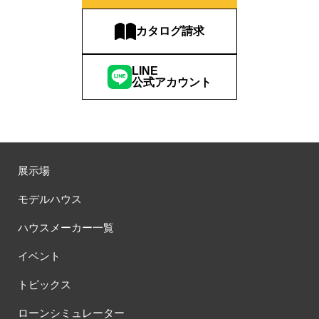
#ほったらかし見学会
#まちびらき
#みらいエコ住宅2026
#もりぞう
#もりぞうの家
#もるぞう
#ゆっくり見学
カタログ請求
#アイ
#アイシングクッキー
#アイスプレゼント
#アイスマート
#アイ工務店
#アウトドアスタイル
LINE
#アウトドアリビング
#アウトドアリビングフェア
公式アカウント
#アキュラホーム
#アクアリュウム
#アクセサリーワークショップ
#アルネットホーム
#アレルギー
#アールギャラリー
#イズ熊谷展示場
#イヌ・ネコ
#イベント
#イベント情報
#インスタ
#インスタグラム
#インスタライブ
#インテリア
展示場
#インテリアキッチン
#インナーガレージ
#イースター
#ウィザースホーム
#ウェブ予約限定
#エアコンのいらない家
モデルハウス
#エアロハス
#エネレボZ
#エリア（上尾市）
ハウスメーカー一覧
#エリア（全国一斉）
#エリア（埼玉県）
#オシャレ
#オンライン
#オンラインセミナー
#オンライン工場ツアー
イベント
#オンライン工場見学
#オンライン相談
#オンライン相談会
トピックス
#オンライン相談窓口
#オンライン見学会
#オーダーキッチン
#オーナ―様宅ツアー
#オーナー住宅
ローンシミュレーター