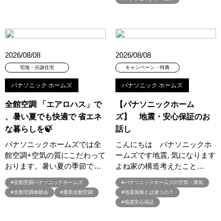
#45階
#4年連続世界記録達成
#5階建て見学会 完成
#6/1(土）GRAND OPEN
#6月限定
#6月限定イベント
#8/19・8/20
#8/1～9/30
#Amazonギフトカード
#amazonギフトカードプレゼント
#Amazonギフトプレゼント
2026/08/08
2026/08/08
#Amazonギフトプレゼントキャンペーン
#BALMUDA
#BinO
宅地・分譲住宅
キャンペーン・特典
#DaiwaHouse
#DESIGN OFFICE
#English available
パナソニック ホームズ
パナソニック ホームズ
#EnglishOK
#FPセミナー
#FP相談会
#Germoglio
全館空調 「エアロハス」で
【パナソニックホーム
#GRAND OPEN
#GWイベント
#GWイベント展示場
、暑い夏でも快適で 省エネ
ズ】 地震・安心保証のお
#GWキャンペーン
#GXフェア
#GX型志向住宅
な暮らしを🍃
話し
#GX志向型住宅
#gx相談会
#GX補助金
#HD日本ハウス
パナソニックホームズでは全
こんにちは パナソニックホ
#HEBEL HAUS
#HInokiya
#HUGme
#iDeCo
#IH
館空調+空気の質にこだわって
ームズです地震, 気になります
#instagram
#instalive
#IOT
#lifeknit desgin
#LIXIL
おります。暑い夏の季節で…
よね家の構造考えたこと…
#LUXURY CAMPAIGN
#Luxury Festa
#Naturia
#全館空調パナソニックホームズ
#パナソニックホームズの空気・換気
#NEW OPEN
#newモデルハウス
#NISA
#OPENHOUSE
#全館空調体験会
#最新全館空調
#地震保険とは違うの？
#Panasonic Homes
#panasonichomes
#Panasonicショールーム
#地震安心保証
#PAWTNER
#PayPayポイントプレゼント