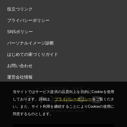
#オーナー様の生の声が聴ける！
#オーナー様宅
役立つリンク
#オーナー様宅家庭訪問
#オーナー様宅見学
#オーナー様宅見学会
#オーナー様限定
#オーナ様宅見学会
#オープン
プライバシーポリシー
#オープンハウス
#オープンハウス・アーキテクト
#オープン記念
SNSポリシー
#カタログ
#カタログ請求者様限定
#カビ・ダニ・臭い
#カースペース
#ガラポン
#ガレージ
#ガレージハウス
パーソナルイメージ診断
#キッズコーナー
#キッズルームあり
#キッチン
はじめての家づくりガイド
#キッチンカー
#キッチン収納
#キャンペーン
お問い合わせ
#キャンペーン情報
#キャンペーン開催中
#キラテックタイル
#クアトロ断熱フェア
#クオカード
#クチーナ
#クッキング
運営会社情報
#クリスマス
#クリスマスイベント
#クリスマスツリー
#クリニック
#クレバリホーム
#クレバリーホーム
ー OFFICIAL SNS ー
当サイトではサービス提供の品質向上を⽬的にCookieを使⽤
#グッズプレゼント
#グットデザイン賞受賞歴有り
しております。詳細は、
プライバシーポリシー
をご覧くださ
#グッドデザイン賞
#グランスマート
#グランドオープン
い。
また、サイト利⽤を継続することによりCookieの使⽤に
#グレードアップ
#グレードアップキャンペーン
© Housing Stage All rights reserved.
同意するものとします。
#グレードアッププレゼント特典
#ゲーム
#コストパフォーマンス
#コスパ
#コンシェルジュ
#ゴールデンウイーク
#サッシ