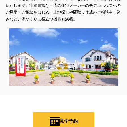
いたします。実績豊富な一流の住宅メーカーのモデルハウスへの
#お子さま連れOK
#お子さんと一緒に
#お子様
ご見学・ご相談をはじめ、土地探しや間取り作成のご相談申し込
#お子様も楽しめる
#お子様向け
#お子様歓迎
#お宅見学
みなど、家づくりに役立つ機能も満載。
#お客様満足度
#お家づくり
#お年玉
#お庭
#お役立ち情報
#お得
#お得な家づくり
#お得な情報
#お得情報
#お散歩
#お散歩見学会
#お正月
#お知らせ
#お米券
#お花見
#お金の話相談会
#かき氷
#かけっこ
#かしこい家づくり
#きこりん
#きれいなまち
#こだわりたい方
#こだわりの家づくり
#これからの住宅選び
#ご予約不要
#ご入居宅
#ご入居宅見学
#ご成約特典
#ご来場WEB予約キャンペンーン
#ご来場WEB予約キャンペーン
#ご来場キャンペーン
#ご来場プレゼント
#ご来場予約フェア
#さいたま市
#さいたま市注文住宅
#さいたま市浦和区領家
#さよならキャンペーン
#さらぽか
#さわやかハイム
#しっくい
#すみっコぐらし
#すみりん
#そらのま
#とうもろこし味来収穫体験付
#なんでも相談
#はじめての家づくり
#ひのき
#へーベルハウス
見学予約