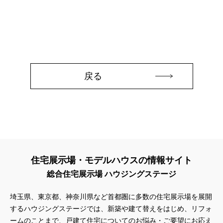
#QUOカードプレゼント
#QUOカードｐａｙプレゼントキャンペーン
#RAKU SPA Staition
#Ready Made Houshinng.
#SDGsな家
#select PACKAGE
#se構法
#Skye5
#SR
#sumitomo forestry
#TLM
#TOKYOWOOD
#Tomorrow's Life Museum
#WEB
#WEBおうち見学会
#WEBでマイホーム
#WEBイベント
#WEBセミナー
戻る
#WEB予約限定
#WEB予約限定キャンペーン
#WEB予約限定来場特典
#WEB予約＆ご来場
#WEB来場特典
#web見学会
#wonder HAUS
#wonderhaus
#W基礎断熱
#W断熱
#W断熱フェア
#xevoΣ
#YouTube
#Youtube LIVE
#YouTube配信
#Z
#zeh
#ZEHを超えるプラスエネルギー住宅
#ZEH仕様標準
#Z空調
#【9/１防災の日】
住宅展示場・モデルハウスの情報サイト
#【家族と暮らしを守る住まいづくり】
#【間取り相談会】
総合住宅展示場 ハウジングステージ
#あざみ野
#あったかい
#あったかハイム
#いいとこどり、始まる。
#いい暮らし
#えらべる
埼玉県、東京都、神奈川県など首都圏に多数の住宅展示場を展開
#おうち見学ウィーク
#おしゃれ
#おしゃれな家づくり
するハウジングステージでは、新築や建て替えをはじめ、リフォ
#おしやれな家づくり
#おひさまハイム
#お土地探し
ームのことまで、戸建て住宅についてのお悩み・ご要望にお応え