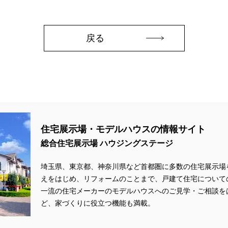
aHouse
#DESIGN OFFICE
#English available
#EnglishOK
#FPセ
#GWイベント
#GWイベント展示場
#GWキャンペーン
#GXフェア
#GX補助金
#HD日本ハウス
#HEBEL HAUS
#HInokiya
#HUGme
戻る
sgin
#LIXIL
#LUXURY CAMPAIGN
#Luxury Festa
#Naturia
#
nasonic Homes
#panasonichomes
#Panasonicショールーム
#PAWT
#QUOカードプレゼント
#QUOカードｐａｙプレゼントキャンペーン
#RAKU 
DGsな家
#select PACKAGE
#se構法
#Skye5
#SR
#sumitomo fo
ife Museum
#WEB
#WEBおうち見学会
#WEBでマイホーム
#WE
定キャンペーン
#WEB予約限定来場特典
#WEB予約＆ご来場
#WEB来場
住宅展示場・モデルハウスの情報サイト
#W基礎断熱
#W断熱
#W断熱フェア
#xevoΣ
#YouTube
#Y
総合住宅展示場 ハウジングステージ
ラスエネルギー住宅
#ZEH仕様標準
#Z空調
#【9/１防災の日】
#【
#あったかい
#あったかハイム
#いいとこどり、始まる。
#いい暮ら
埼玉県、東京都、神奈川県など首都圏に多数の住宅展示場
れ
#おしゃれな家づくり
#おしやれな家づくり
#おひさまハイム
#
えをはじめ、リフォームのことまで、戸建て住宅について
#お子様も楽しめる
#お子様向け
#お子様歓迎
#お宅見学
#お客様
一流の住宅メーカーのモデルハウスへのご見学・ご相談を
情報
#お得
#お得な家づくり
#お得な情報
#お得情報
#お散歩
ど、家づくりに役立つ機能も満載。
#お金の話相談会
#かき氷
#かけっこ
#かしこい家づくり
#き