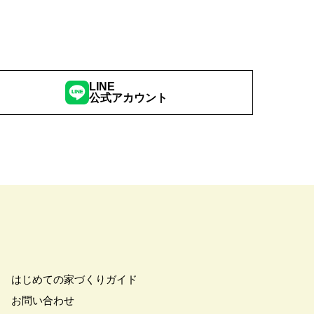
学
#ご成約特典
#ご来場予約フェア
さわやかハイム
#しっくい
の家づくり
#ひのき
の家
#もるぞう
LINE
公式アカウント
#アウトドアスタイル
ワークショップ
#イベント情報
#インスタ
スター
#ウィザースホーム
全国一斉）
#エリア（埼玉県）
ンライン相談
#オンライン相談会
#オーナー様の生の声が聴ける！
#オーナ様宅見学会
#オープン
#カビ・ダニ・臭い
キッチン
#キッチンカー
はじめての家づくりガイド
アトロ断熱フェア
#クオカード
お問い合わせ