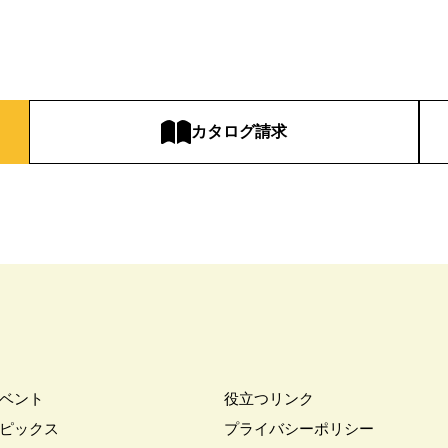
家づくり
#これからの住宅選び
#ご予約不要
#ご入居宅
#ご入居宅見
#ご来場WEB予約キャンペーン
#ご来場キャンペーン
#ご来場プレゼント
住宅
#さいたま市浦和区領家
#さよならキャンペーン
#さらぽか
#
#そらのま
#とうもろこし味来収穫体験付
#なんでも相談
#はじめて
し見学会
#まちびらき
#みらいエコ住宅2026
#もりぞう
#もりぞう
カタログ請求
イシングクッキー
#アイスプレゼント
#アイスマート
#アイ工務店
ドアリビングフェア
#アキュラホーム
#アクアリュウム
#アクセサリー
ー
#アールギャラリー
#イズ熊谷展示場
#イヌ・ネコ
#イベント
イブ
#インテリア
#インテリアキッチン
#インナーガレージ
#イー
いらない家
#エアロハス
#エネレボZ
#エリア（上尾市）
#エリア（
オンラインセミナー
#オンライン工場ツアー
#オンライン工場見学
#オ
イン見学会
#オーダーキッチン
#オーナ―様宅ツアー
#オーナー住宅
家庭訪問
#オーナー様宅見学
#オーナー様宅見学会
#オーナー様限定
ウス・アーキテクト
#オープン記念
#カタログ
#カタログ請求者様限定
#ガレージ
#ガレージハウス
#キッズコーナー
#キッズルームあり
#
ベント
役立つリンク
#キャンペーン情報
#キャンペーン開催中
#キラテックタイル
#ク
ピックス
プライバシーポリシー