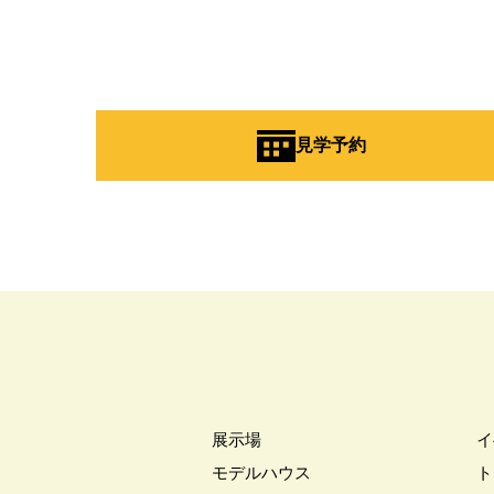
#こだわりたい方
#こだわりの
#ご来場WEB予約キャンペンーン
#さいたま市
#さいたま市注文
#すみっコぐらし
#すみりん
#へーベルハウス
#ほったらか
見学予約
#ゆっくり見学
#アイ
#ア
#アウトドアリビング
#アウト
#アルネットホーム
#アレルギ
#インスタグラム
#インスタラ
#ウェブ予約限定
#エアコンの
#オシャレ
#オンライン
#
#オンライン相談窓口
#オンラ
#オーナー様宅
#オーナー様宅
#オープンハウス
#オープンハ
#カースペース
#ガラポン
展示場
イ
#キッチン収納
#キャンペーン
モデルハウス
ト