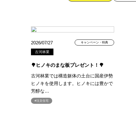
カテゴリー
2026/07/27
キャンペーン・特典
古河林業
すべて
イベント
見学会
🌳ヒノキのまな板プレゼント！🌳
ハッシュタグ
古河林業では構造躯体の土台に国産伊勢
ヒノキを使用します。ヒノキには豊かで
##スウェーデンハウス ＃キャン
芳醇な…
##一斉現場見学会 #完成現場 
#注文住宅
#1日限定イベント
#1級建築士
#3/28（木）NEW OPEN
#35
#4年連続世界記録達成
#5階建
#Amazonギフトカード
#ama