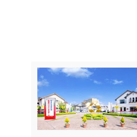
#BALMUDA
#BinO
#Daiw
#Germoglio
#GRAND OPEN
#GX志向型住宅
#gx相談会
#instalive
#IOT
#lifeknit de
#NISA
#OPENHOUSE
#Pa
#PayPayポイントプレゼント
#Ready Made Houshinng.
#S
#TOKYOWOOD
#Tomorrow's L
#WEB予約限定
#WEB予約限
#wonder HAUS
#wonderhaus
#Z
#zeh
#ZEHを超えるプ
#【間取り相談会】
#あざみ野
#おうち見学ウィーク
#おしゃ
#お子さんと一緒に
#お子様
#お年玉
#お庭
#お役立ち
#お知らせ
#お米券
#お花見