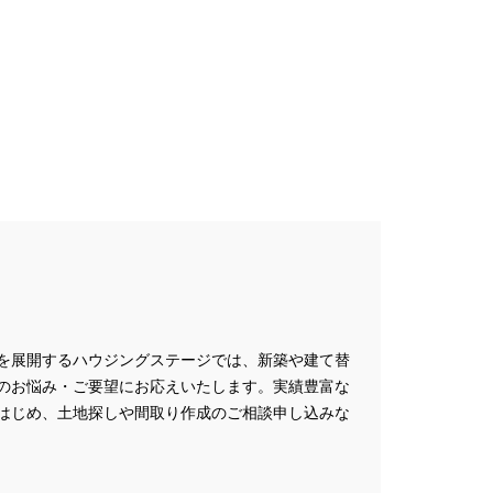
ミナー
#FP相談会
#GX型志向住宅
#iDeCo
#IH
#instagram
NEW OPEN
#newモデルハウス
NER
SPA Staition
restry
#TLM
Bイベント
#WEBセミナー
特典
#web見学会
outube LIVE
#YouTube配信
家族と暮らしを守る住まいづくり】
し
#えらべる
を展開するハウジングステージでは、新築や建て替
お土地探し
#お子さま連れOK
のお悩み・ご要望にお応えいたします。実績豊富な
満足度
#お家づくり
はじめ、土地探しや間取り作成のご相談申し込みな
#お散歩見学会
#お正月
こりん
#きれいなまち