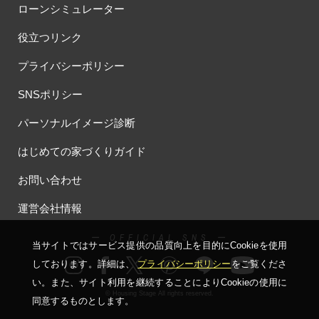
ローンシミュレーター
#お子様も楽しめる
#お子様向け
#お子様歓迎
#お宅見学
役立つリンク
#お客様満足度
#お家づくり
#お年玉
#お庭
#お役立ち情報
#お得
#お得な家づくり
#お得な情報
プライバシーポリシー
#お得情報
#お散歩
#お散歩見学会
#お正月
#お知らせ
SNSポリシー
#お米券
#お花見
#お金の話相談会
#かき氷
#かけっこ
#かしこい家づくり
#きこりん
#きれいなまち
パーソナルイメージ診断
#こだわりたい方
#こだわりの家づくり
#これからの住宅選び
はじめての家づくりガイド
#ご予約不要
#ご入居宅
#ご入居宅見学
#ご成約特典
#ご来場WEB予約キャンペンーン
#ご来場WEB予約キャンペーン
お問い合わせ
#ご来場キャンペーン
#ご来場プレゼント
#ご来場予約フェア
運営会社情報
#さいたま市
#さいたま市注文住宅
#さいたま市浦和区領家
#さよならキャンペーン
#さらぽか
#さわやかハイム
ー OFFICIAL SNS ー
当サイトではサービス提供の品質向上を⽬的にCookieを使⽤
#しっくい
#すみっコぐらし
#すみりん
#そらのま
しております。詳細は、
プライバシーポリシー
をご覧くださ
#とうもろこし味来収穫体験付
#なんでも相談
い。
また、サイト利⽤を継続することによりCookieの使⽤に
#はじめての家づくり
#ひのき
#へーベルハウス
© Housing Stage All rights reserved.
同意するものとします。
#ほったらかし見学会
#まちびらき
#みらいエコ住宅2026