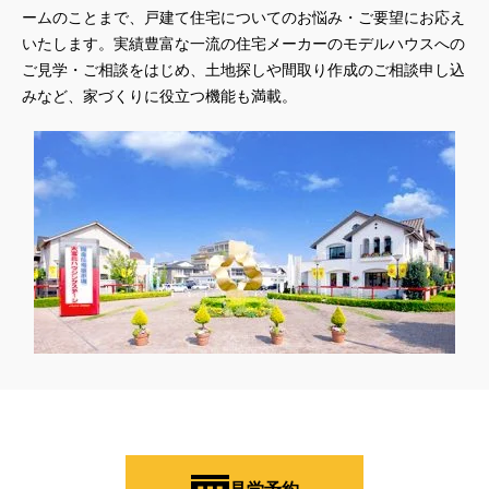
#45階
#4年連続世界記録達成
#5階建て見学会 完成
ームのことまで、戸建て住宅についてのお悩み・ご要望にお応え
#6/1(土）GRAND OPEN
#6月限定
#6月限定イベント
いたします。実績豊富な一流の住宅メーカーのモデルハウスへの
#8/19・8/20
#8/1～9/30
#Amazonギフトカード
ご見学・ご相談をはじめ、土地探しや間取り作成のご相談申し込
#amazonギフトカードプレゼント
#Amazonギフトプレゼント
みなど、家づくりに役立つ機能も満載。
#Amazonギフトプレゼントキャンペーン
#BALMUDA
#BinO
#DaiwaHouse
#DESIGN OFFICE
#English available
#EnglishOK
#FPセミナー
#FP相談会
#Germoglio
#GRAND OPEN
#GWイベント
#GWイベント展示場
#GWキャンペーン
#GXフェア
#GX型志向住宅
#GX志向型住宅
#gx相談会
#GX補助金
#HD日本ハウス
#HEBEL HAUS
#HInokiya
#HUGme
#iDeCo
#IH
#instagram
#instalive
#IOT
#lifeknit desgin
#LIXIL
#LUXURY CAMPAIGN
#Luxury Festa
#Naturia
#NEW OPEN
#newモデルハウス
#NISA
#OPENHOUSE
#Panasonic Homes
#panasonichomes
#Panasonicショールーム
#PAWTNER
#PayPayポイントプレゼント
#QUOカードプレゼント
#QUOカードｐａｙプレゼントキャンペーン