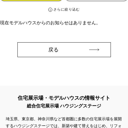
さらに絞り込む
さらに絞り込む
現在モデルハウスからのお知らせはありません。
カテゴリー
すべて
イベント
見学会
宅地・分譲住宅
キャンペーン・特典
お知らせ
戻る
ハッシュタグ
##スウェーデンハウス ＃キャンペーン ＃イベント
##スウェーデンハウス ＃内覧会 ＃イベント
##一斉現場見学会
##一斉現場見学会 #完成現場 #スウェーデンハウスの分譲住宅
#,ライフプランン
#1000万円プレゼントキャンペーン
#100年住宅
住宅展示場・モデルハウスの情報サイト
#1日限定イベント
#1級建築士
#2024年
#2025年断熱仕様
総合住宅展示場 ハウジングステージ
#2026年カレンダー
#20時から見学
#2世帯住宅
#3/28（木）NEW OPEN
#35周年
#3F建て
埼玉県、東京都、神奈川県など首都圏に多数の住宅展示場を展開
#3か月で土地を決める
#3階建
#3階建て
#3階建分譲地
するハウジングステージでは、新築や建て替えをはじめ、リフォ