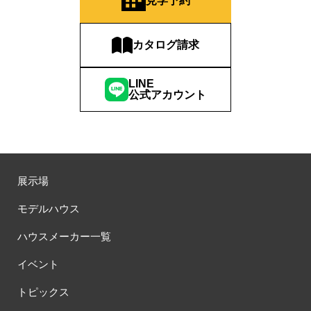
見学予約
#RAKU SPA Staition
#Ready Made Houshinng.
#SDGsな家
#select PACKAGE
#se構法
#Skye5
#SR
カタログ請求
#sumitomo forestry
#TLM
#TOKYOWOOD
#Tomorrow's Life Museum
#WEB
#WEBおうち見学会
LINE
#WEBでマイホーム
#WEBイベント
#WEBセミナー
公式アカウント
#WEB予約限定
#WEB予約限定キャンペーン
#WEB予約限定来場特典
#WEB予約＆ご来場
#WEB来場特典
#web見学会
#wonder HAUS
#wonderhaus
#W基礎断熱
#W断熱
#W断熱フェア
#xevoΣ
#YouTube
#Youtube LIVE
#YouTube配信
#Z
#zeh
#ZEHを超えるプラスエネルギー住宅
展示場
#ZEH仕様標準
#Z空調
#【9/１防災の日】
モデルハウス
#【家族と暮らしを守る住まいづくり】
#【間取り相談会】
#あざみ野
#あったかい
#あったかハイム
ハウスメーカー一覧
#いいとこどり、始まる。
#いい暮らし
#えらべる
イベント
#おうち見学ウィーク
#おしゃれ
#おしゃれな家づくり
#おしやれな家づくり
#おひさまハイム
#お土地探し
トピックス
#お子さま連れOK
#お子さんと一緒に
#お子様