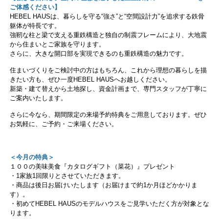
ご体感ください】
HEBEL HAUSは、暮らしを守る“強さ”と“空間設計力”を追求する鉄骨
躯体が特長です。
強靭な柱と梁で支える重鉄構造と独自の制震フレームにより、大地震
から住まいとご家族を守ります。
さらに、大きな開口部を実現できるのも重鉄構造の魅力です。
住まいづくりをご検討中の方はもちろん、これから理想の暮らしを描
きたい方も、ぜひ一度HEBEL HAUSへお越しください。
新築・建て替えから土地探し、資金計画まで、専門スタッフが丁寧に
ご案内いたします。
さらに今なら、期間限定の来場予約特典をご用意しております。ぜひ
お気軽に、ご予約・ご来場ください。
＜今月の特典＞
１００の美味美食『カタログギフト（菜花）』プレゼント
・1家族1回限りとさせていただきます。
・商品は後日お届けいたします（お届けまで約1か月ほどかかりま
す）。
・初めてHEBEL HAUSのモデルハウスをご見学いただく方が対象とな
ります。