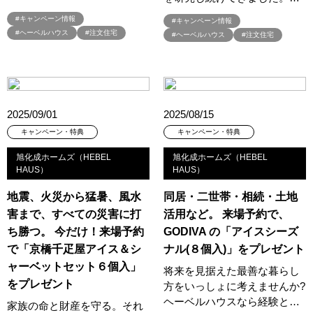
#オーナー様宅家庭訪問
#オーナー様宅見学
#オーナー様宅見学会
#キャンペーン情報
#キャンペーン情報
#ヘーベルハウス
#注文住宅
#ヘーベルハウス
#注文住宅
#オーナー様限定
#オーナ様宅見学会
#オープン
#オープンハウス
#オープンハウス・アーキテクト
#オープン記念
#カタログ
#カタログ請求者様限定
#カビ・ダニ・臭い
#カースペース
#ガラポン
#ガレージ
#ガレージハウス
#キッズコーナー
#キッズルームあり
#キッチン
2025/09/01
2025/08/15
#キッチンカー
#キッチン収納
#キャンペーン
キャンペーン・特典
キャンペーン・特典
#キャンペーン情報
#キャンペーン開催中
#キラテックタイル
旭化成ホームズ（HEBEL
旭化成ホームズ（HEBEL
#クアトロ断熱フェア
#クオカード
#クチーナ
#クッキング
HAUS）
HAUS）
#クリスマス
#クリスマスイベント
#クリスマスツリー
地震、火災から猛暑、風水
同居・二世帯・相続・土地
#クリニック
#クレバリホーム
#クレバリーホーム
害まで、すべての災害に打
活用など。 来場予約で、
#グッズプレゼント
#グットデザイン賞受賞歴有り
ち勝つ。 今だけ！来場予約
GODIVA の「アイスシーズ
#グッドデザイン賞
#グランスマート
#グランドオープン
で「京橋千疋屋アイス＆シ
ナル(８個入)」をプレゼント
#グレードアップ
#グレードアップキャンペーン
ャーベットセット６個入」
将来を見据えた最善な暮らし
#グレードアッププレゼント特典
#ゲーム
#コストパフォーマンス
をプレゼント
方をいっしょに考えませんか?
ヘーベルハウスなら経験と…
#コスパ
#コンシェルジュ
#ゴールデンウイーク
#サッシ
家族の命と財産を守る。それ