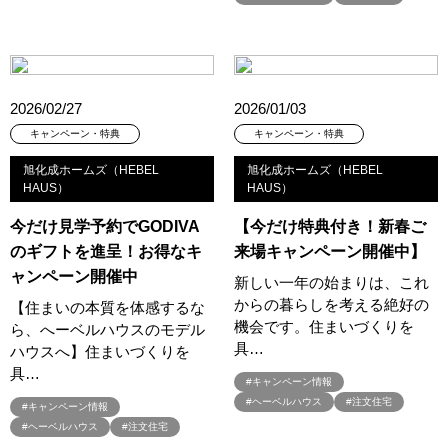
#QUOカードｐａｙプレゼントキャンペーン
#RAKU SPA Staition
#Ready Made Houshinng.
#SDGsな家
#select PACKAGE
#se構法
#Skye5
#SR
#sumitomo forestry
#TLM
#TOKYOWOOD
#Tomorrow's Life Museum
#WEB
2026/02/27
2026/01/03
#WEBおうち見学会
#WEBでマイホーム
#WEBイベント
キャンペーン・特典
キャンペーン・特典
#WEBセミナー
#WEB予約限定
#WEB予約限定キャンペーン
旭化成ホームズ（HEBEL
旭化成ホームズ（HEBEL
#WEB予約限定来場特典
#WEB予約＆ご来場
#WEB来場特典
HAUS）
HAUS）
#web見学会
#wonder HAUS
#wonderhaus
#W基礎断熱
今だけ見学予約でGODIVA
【今だけ特典付き！新春ご
#W断熱
#W断熱フェア
#xevoΣ
#YouTube
#Youtube LIVE
のギフトを進呈！お得なキ
来場キャンペーン開催中】
#YouTube配信
#Z
#zeh
#ZEHを超えるプラスエネルギー住宅
ャンペーン開催中
新しい一年の始まりは、これ
#ZEH仕様標準
#Z空調
#【9/１防災の日】
からの暮らしを考える絶好の
【住まいの本質を体感するな
#【家族と暮らしを守る住まいづくり】
#【間取り相談会】
機会です。住まいづくりを
ら、へーベルハウスのモデル
#あざみ野
#あったかい
#あったかハイム
具…
ハウスへ】住まいづくりを
#いいとこどり、始まる。
#いい暮らし
#えらべる
具…
#キャンペーン情報
#おうち見学ウィーク
#おしゃれ
#おしゃれな家づくり
#ヘーベルハウス
#注文住宅
#キャンペーン情報
#おしやれな家づくり
#おひさまハイム
#お土地探し
#ヘーベルハウス
#注文住宅