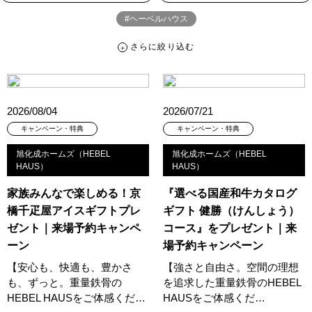
#ヘーベルハウス
さらに絞り込む
さらに絞り込む
カテゴリー
すべて
イベント
見学会
宅地・分譲住宅
2026/08/04
2026/07/21
キャンペーン・特典
お知らせ
キャンペーン・特典
キャンペーン・特典
旭化成ホームズ（HEBEL
旭化成ホームズ（HEBEL
ハッシュタグ
HAUS）
HAUS）
##スウェーデンハウス ＃キャンペーン ＃イベント
家族みんなで楽しめる！京
『選べる国産和牛カタログ
##スウェーデンハウス ＃内覧会 ＃イベント
##一斉現場見学会
橋千疋屋アイスギフトプレ
ギフト 健勝（けんしょう）
##一斉現場見学会 #完成現場 #スウェーデンハウスの分譲住宅
ゼント｜来場予約キャンペ
コース』をプレゼント｜来
#,ライフプランン
#1000万円プレゼントキャンペーン
#100年住宅
ーン
場予約キャンペーン
#1日限定イベント
#1級建築士
#2024年
#2025年断熱仕様
【安心も、快適も、豊かさ
【強さと自由さ。空間の理想
#2026年カレンダー
#20時から見学
#2世帯住宅
も、ずっと。重量鉄骨の
を追求した重量鉄骨のHEBEL
HEBEL HAUSをご体感くだ…
HAUSをご体感くだ…
#3/28（木）NEW OPEN
#35周年
#3F建て