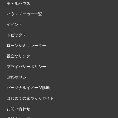
モデルハウス
#今どきの住まいづくり
#似顔絵
#低価格
#住まいづくり
ハウスメーカー一覧
#住まいづくりのお役立ち！
#住まいづくりのスタート
#住まいづくりの第一歩
#住まいづくりセミナー
イベント
#住まいのミュージアム
#住まいの参観日
#住まいの工場見学会
トピックス
#住まいの相談会
#住まいるフェスタ
#住まい博
#住み替え
#住友不動産
#住友不動産ハウジング
#住友林業
ローンシミュレーター
#住友林業の家
#住友林業オリジナルキッチン
役立つリンク
#住宅のプロが実践したテクニック
#住宅キャンペーン
#住宅セミナー
#住宅トレンド
#住宅フェア
#住宅フェア！！
プライバシーポリシー
#住宅ローン
#住宅ローンについて
#住宅ローン相談可
SNSポリシー
#住宅四天王エース
#住宅展示場
#住宅性能
#住宅検討初期の方必見！！
#住宅相談会
#住宅見学
パーソナルイメージ診断
#住宅設計相談会
#住宅資金の話し
#体感会
#体感型イベント
はじめての家づくりガイド
#体感見学
#体験イベント
#体験ツアー
#体験会
#体験体感
#体験型住宅展示場Tomorrow’s Life Museum
お問い合わせ
#体験型見学会
#体験宿泊
#体験施設イベント