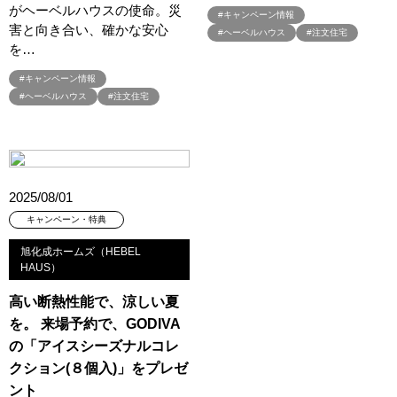
がヘーベルハウスの使命。災
#サマーキャンペーン
#サラウェル
#シャーウッド
#キャンペーン情報
害と向き合い、確かな安心
#シャーウッド熊谷展示場
#ショールーム
#ショールームツアー
#ヘーベルハウス
#注文住宅
を…
#ショールーム見学
#シールづくり
#ジャパンディ
#キャンペーン情報
#ジョーズタウン
#スウェーデンハウス
#ヘーベルハウス
#注文住宅
#スウェーデンハウス ＃プレゼント＃イベント
#スウェーデンハウス ＃完成内覧会 ＃イベント
#スウェーデンハウスの分譲住宅
#スキップフロア
#スキップフロアー
#スタイリッシュ
#スタンプラリー
2025/08/01
#スペシャルイベント
#スマホで気軽に
#セキスイハイム
キャンペーン・特典
#セキスイハイム木の家
#セキュレア文京向丘2丁目
#セミオーダー
#セミオーダー住宅
#セミナー
#セルフ撮影会
旭化成ホームズ（HEBEL
HAUS）
#セレクトプレミアム
#ソーラー
#タイル
#タイルの家
#タマホーム
#タワーマンション
#ダイワハウス
高い断熱性能で、涼しい夏
#ダイワハウスインスタグラム
#ダイワ錦糸町展示場
#ツアー
を。 来場予約で、GODIVA
#テクノロジー
#テレビ放送
#ディズニー
#デザイナー
の「アイスシーズナルコレ
クション(８個入)」をプレゼ
#デザイナーズハウス
#デザイナー設計
#デザイン
ント
#デザインオフィス監修
#デザインセミナー
#デザイン住宅