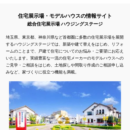
#プランニングフェア
#プランプレゼント
#プラン作成
#プラン作成無料
#プラン検索
#プレゼント
住宅展示場・モデルハウスの情報サイト
#プレゼントキャンペーン
#プレミアムナイトツアー
#プロに相談
総合住宅展示場 ハウジングステージ
#プロに聞く土地探し
#ヘーベルハウス
#ペアローン
#ペアローンメリット＆デメリット
#ペット
#ペットとお出掛け
埼玉県、東京都、神奈川県など首都圏に多数の住宅展示場を展開
#ペットと暮らす
#ペットと暮らす家
#ペットに優しい家
するハウジングステージでは、新築や建て替えをはじめ、リフォ
#ペットに優しい家作り
#ペットも喜ぶ家
ームのことまで、戸建て住宅についてのお悩み・ご要望にお応え
#ペットも心地よい暮らし
#ペット可
#ペット可能
いたします。実績豊富な一流の住宅メーカーのモデルハウスへの
#ホワイトデー
#ホームエレベーター採用住宅
ご見学・ご相談をはじめ、土地探しや間取り作成のご相談申し込
みなど、家づくりに役立つ機能も満載。
#ポイントプレゼント
#ポウハウス
#ポラス
#ポラスの注文住宅
#ポラスグループ
#マイホーム
#マイホームフェア
#マイホーム相談会
#マイホーム計画
#マッチング
#マルシェ
#マンション
#ミサワホーム
#ミサワホーム×LIXIL
#ミサワホーム×Panasonic
#メタバース展示場
#メディア掲載
#モデルハウス
#モデルハウス
#モデルハウス見学会
#モデルモニター募集
#モニターハウス
#モンテッソーリ
#ヤマダホームズ