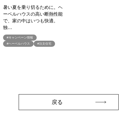
#トヨタホーム
#トヨタホーム東京
#トヨタホ－ム
暑い夏を乗り切るために。ヘ
ーベルハウスの高い断熱性能
#ナイトツアー
#ナチュリア
#ナフサショック
#ニジマス
で、家の中はいつも快適。
#ネコと暮らす
#ハロインイベント
#ハロウィン
独…
#ハロウィンイベント
#ハロウィン設え
#ハワイアン
#キャンペーン情報
#ハンドメイド
#バスツアー
#バス見学会
#バリアフリー
#ヘーベルハウス
#注文住宅
#バリスタ
#バルーンアート
#バレンタイン
#バーチャル体験
#パズルハント
#パナソニック
#パナソニックホームズ
#パナソニックホームズの分譲
#パナソニックホームズの家
#パナソニックホームズの空気・換気
#パナソニックホームズ全館空調
#パナソニックホームズ防災の家
#パナソニックホームズ５階建て
#パパママ応援ショツプ
#パンソニックホームズ
#ヒノキ
#ヒノキヤ
#ビルトインガレージ
#ピクニック
戻る
#ピクニックデイ
#ファイナンシャルプランナー
#ファーストオーナー募集
#フェア
#フェア開催
#フェア開催中
#フルコースメニュー
#フロントオープン型食洗機
#プラン
#プランのセカンドオピニオン
#プランニング