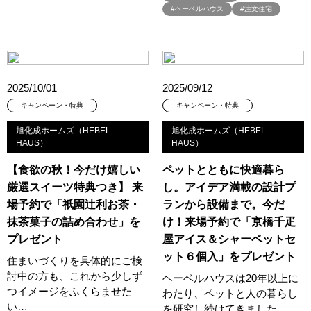
#ヘーベルハウス
#注文住宅
#もりぞう
#もりぞうの家
#もるぞう
#ゆっくり見学
#アイ
#アイシングクッキー
#アイスプレゼント
#アイスマート
#アイ工務店
#アウトドアスタイル
#アウトドアリビング
#アウトドアリビングフェア
#アキュラホーム
#アクアリュウム
#アクセサリーワークショップ
2025/10/01
2025/09/12
#アルネットホーム
#アレルギー
#アールギャラリー
キャンペーン・特典
キャンペーン・特典
#イズ熊谷展示場
#イヌ・ネコ
#イベント
#イベント情報
旭化成ホームズ（HEBEL
旭化成ホームズ（HEBEL
#インスタ
#インスタグラム
#インスタライブ
#インテリア
HAUS）
HAUS）
#インテリアキッチン
#インナーガレージ
#イースター
【食欲の秋！今だけ嬉しい
ペットとともに快適暮ら
#ウィザースホーム
#ウェブ予約限定
#エアコンのいらない家
厳選スイーツ特典つき】 来
し。アイデア満載の設計プ
#エアロハス
#エネレボZ
#エリア（上尾市）
場予約で「祇園辻利お茶・
ランから設備まで。今だ
#エリア（全国一斉）
#エリア（埼玉県）
#オシャレ
抹茶菓子の詰め合わせ」を
け！来場予約で「京橋千疋
#オンライン
#オンラインセミナー
#オンライン工場ツアー
プレゼント
屋アイス＆シャーベットセ
#オンライン工場見学
#オンライン相談
#オンライン相談会
ット６個入」をプレゼント
住まいづくりを具体的にご検
#オンライン相談窓口
#オンライン見学会
#オーダーキッチン
討中の方も、これから少しず
ヘーベルハウスは20年以上に
つイメージをふくらませた
#オーナ―様宅ツアー
#オーナー住宅
わたり、ペットと人の暮らし
い…
を研究し続けてきました。…
#オーナー様の生の声が聴ける！
#オーナー様宅