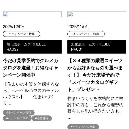
#お子さま連れOK
#お子さんと一緒に
#お子様
#お子様も楽しめる
#お子様向け
#お子様歓迎
#お宅見学
#お客様満足度
#お家づくり
#お年玉
#お庭
#お役立ち情報
#お得
#お得な家づくり
#お得な情報
2025/12/09
2025/11/01
#お得情報
#お散歩
#お散歩見学会
#お正月
#お知らせ
キャンペーン・特典
キャンペーン・特典
#お米券
#お花見
#お金の話相談会
#かき氷
#かけっこ
旭化成ホームズ（HEBEL
旭化成ホームズ（HEBEL
#かしこい家づくり
#きこりん
#きれいなまち
HAUS）
HAUS）
#こだわりたい方
#こだわりの家づくり
#これからの住宅選び
今だけ見学予約でグルメカ
【３４種類の厳選スイーツ
#ご予約不要
#ご入居宅
#ご入居宅見学
#ご成約特典
タログを進呈！お得なキャ
からお好きなものを選べま
#ご来場WEB予約キャンペンーン
#ご来場WEB予約キャンペーン
ンペーン開催中
す！】 今だけ来場予約で
#ご来場キャンペーン
#ご来場プレゼント
#ご来場予約フェア
「スイーツカタログギフ
【住まいの本質を体感するな
#さいたま市
#さいたま市注文住宅
#さいたま市浦和区領家
ト」プレゼント
ら、へーベルハウスのモデル
#さよならキャンペーン
#さらぽか
#さわやかハイム
ハウスへ】 住まいづく
住まいづくりを本格的にご検
#しっくい
#すみっコぐらし
#すみりん
#そらのま
り…
討中の方も、これから理想の
#とうもろこし味来収穫体験付
#なんでも相談
暮らしを思い描きたい方も、
#キャンペーン情報
…
#はじめての家づくり
#ひのき
#へーベルハウス
#ヘーベルハウス
#注文住宅
#ほったらかし見学会
#まちびらき
#みらいエコ住宅2026
#キャンペーン情報