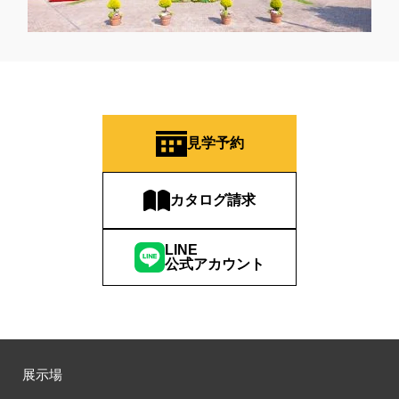
#ヤマダポイント
#ユニバーサルホーム
#ライフニットデザイン
#ライフプラン
#ライフプラン相談
#ランディ
#リアルおままごと
#リアルサイズ
#リアルサイズモデル
#リアルサイズモデルハウス
#リアルサイズ見学会
#リニューアル
#リニューアルオープン
#リノベーション
#リフォーム
#リフォーム相談会
#リホーム
#ルイスポールセン
見学予約
#ルームツア―
#ルームツアー
#レオハウス
#レジリエンス住宅
#ローン相談会
カタログ請求
#ワンちゃんネコちゃんとの暮らし
#ワンダーハウス
#ワークショップ
#㎥設計
#一斉現場見学
#一斉現場見学会
LINE
#一斉見学会
#一条の性能を知る
#一条工務店
#七夕
公式アカウント
#三井ホーム
#三井ホームの賃貸
#三菱地所ホーム
#三階建て住宅
#上尾
#不動産
#不動産相続
#不安解消
#不燃化特化
#世田谷区千歳台
#世田谷区鎌田
#世界に一つ風鈴・うちわ作り
#中庭
#久喜市東大輪
展示場
#予約不要
#予約特典
#予約特典有
#二世帯
#二世帯住宅
#二階建て
#人気カタログプレゼント
#今だけ特別価格