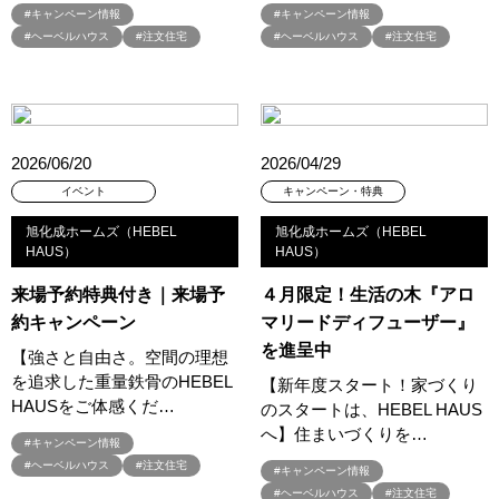
#3か月で土地を決める
#3階建
#3階建て
#3階建分譲地
#キャンペーン情報
#キャンペーン情報
#ヘーベルハウス
#注文住宅
#ヘーベルハウス
#注文住宅
#45階
#4年連続世界記録達成
#5階建て見学会 完成
#6/1(土）GRAND OPEN
#6月限定
#6月限定イベント
#8/19・8/20
#8/1～9/30
#Amazonギフトカード
#amazonギフトカードプレゼント
#Amazonギフトプレゼント
#Amazonギフトプレゼントキャンペーン
#BALMUDA
#BinO
2026/06/20
2026/04/29
#DaiwaHouse
#DESIGN OFFICE
#English available
イベント
キャンペーン・特典
#EnglishOK
#FPセミナー
#FP相談会
#Germoglio
旭化成ホームズ（HEBEL
旭化成ホームズ（HEBEL
#GRAND OPEN
#GWイベント
#GWキャンペーン
HAUS）
HAUS）
#GXフェア
#GX型志向住宅
#GX志向型住宅
#gx相談会
来場予約特典付き｜来場予
４月限定！生活の木『アロ
#GX補助金
#HD日本ハウス
#HEBEL HAUS
#HInokiya
約キャンペーン
マリードディフューザー』
#HUGme
#iDeCo
#IH
#instagram
#instalive
#IOT
を進呈中
【強さと自由さ。空間の理想
#lifeknit desgin
#LIXIL
#LUXURY CAMPAIGN
#Luxury Festa
を追求した重量鉄骨のHEBEL
【新年度スタート！家づくり
#Naturia
#NEW OPEN
#newモデルハウス
#NISA
HAUSをご体感くだ…
のスタートは、HEBEL HAUS
#OPENHOUSE
#Panasonic Homes
#panasonichomes
へ】住まいづくりを…
#キャンペーン情報
#Panasonicショールーム
#PAWTNER
#ヘーベルハウス
#注文住宅
#キャンペーン情報
#PayPayポイントプレゼント
#QUOカードプレゼント
#ヘーベルハウス
#注文住宅