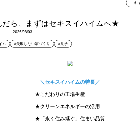
キ
んだら、まずはセキスイハイムへ★
2026/08/03
イム
#失敗しない家づくり
#見学
＼セキスイハイムの特長／
★こだわりの工場生産
★クリーンエネルギーの活用
★「永く住み継ぐ」住まい品質