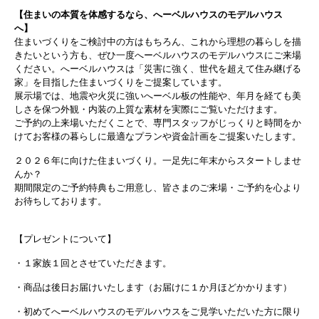
【住まいの本質を体感するなら、へーベルハウスのモデルハウス
へ】
住まいづくりをご検討中の方はもちろん、これから理想の暮らしを描
きたいという方も、ぜひ一度へーベルハウスのモデルハウスにご来場
ください。へーベルハウスは「災害に強く、世代を超えて住み継げる
家」を目指した住まいづくりをご提案しています。
展示場では、地震や火災に強いへーベル板の性能や、年月を経ても美
しさを保つ外観・内装の上質な素材を実際にご覧いただけます。
ご予約の上来場いただくことで、専門スタッフがじっくりと時間をか
けてお客様の暮らしに最適なプランや資金計画をご提案いたします。
２０２６年に向けた住まいづくり。一足先に年末からスタートしませ
んか？
期間限定のご予約特典もご用意し、皆さまのご来場・ご予約を心より
お待ちしております。
【プレゼントについて】
・１家族１回とさせていただきます。
・商品は後日お届けいたします（お届けに１か月ほどかかります）
・初めてへーベルハウスのモデルハウスをご見学いただいた方に限り