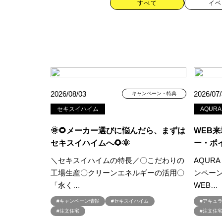
すべて
イベ
カテゴリー
2026/08/03
2026/07
キャンペーン・特典
セキスイハイム
AQURA
すべて
イベント
見学会
🌞🌻メーカー選びに悩んだら、まずは
WEB
ハッシュタグ
セキスイハイムへ🌻🌞
ー・ポイ
＼セキスイハイムの特長／〇こだわりの
AQUR
##スウェーデンハウス ＃キャン
工場生産〇クリーンエネルギーの活用〇
ンペー
##一斉現場見学会 #完成現場 
「永く…
WEB…
#1日限定イベント
#1級建築士
#キャンペーン情報
#セキスイハイム
#アキュ
#3/28（木）NEW OPEN
#35
#注文住宅
#注文住
#4年連続世界記録達成
#5階建