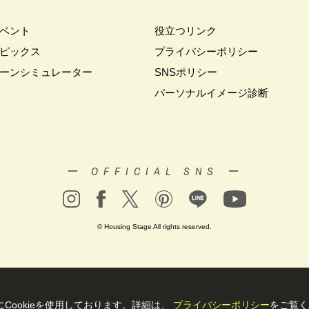
#キャンペーン情報
#キャンペーン開催中
#キラテックタイル
#ク
ベント
役立つリンク
クリスマス
#クリスマスイベント
#クリスマスツリー
#クリニック
ピックス
プライバシーポリシー
レゼント
#グットデザイン賞受賞歴有り
#グッドデザイン賞
#グランス
ーンシミュレーター
SNSポリシー
ップキャンペーン
#グレードアッププレゼント特典
#ゲーム
#コストパ
パーソナルイメージ診断
ウイーク
#サッシ
#サマーキャンペーン
#サラウェル
#シャーウッド
ツアー
#ショールーム見学
#シールづくり
#ジャパンディ
#ジョー
ト＃イベント
#スウェーデンハウス ＃完成内覧会 ＃イベント
#スウェー
ロアー
#スタイリッシュ
#スタンプラリー
#スペシャルイベント
#
ー OFFICIAL SNS ー
ュレア文京向丘2丁目
#セミオーダー
#セミオーダー住宅
#セミナー
ー
#タイル
#タイルの家
#タマホーム
#タワーマンション
#ダイ
#ダイワ錦糸町展示場
#ツアー
#テクノロジー
#テレビ放送
#ディ
© Housing Stage All rights reserved.
ナー設計
#デザイン
#デザインオフィス監修
#デザインセミナー
#
－ム
#ナイトツアー
#ナチュリア
#ナフサショック
#ニジマス
ン
#ハロウィンイベント
#ハロウィン設え
#ハワイアン
#ハンドメイ
#バリスタ
#バルーンアート
#バレンタイン
#バーチャル体験
#パ
Cookieを使⽤しております。詳細は、
プライバシーポリシー
をご覧く
ソニックホームズの分譲
#パナソニックホームズの家
#パナソニックホーム