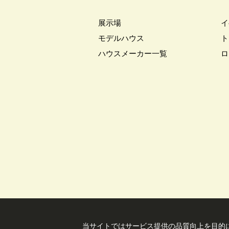
#キッチン収納
#キャンペーン
展示場
イ
#クチーナ
#クッキング
#
モデルハウス
ト
#クレバリーホーム
#グッズプ
ハウスメーカー一覧
ロ
#グレードアップ
#グレードア
#コンシェルジュ
#ゴールデン
#ショールーム
#ショールーム
#スウェーデンハウス ＃プレゼン
#スキップフロア
#スキップフ
#セキスイハイム木の家
#セキ
#セレクトプレミアム
#ソーラ
#ダイワハウスインスタグラム
#デザイナーズハウス
#デザイ
#トヨタホーム東京
#トヨタホ
#ハロインイベント
#ハロウィ
#バス見学会
#バリアフリー
当サイトではサービス提供の品質向上を⽬的に
#パナソニックホームズ
#パナ