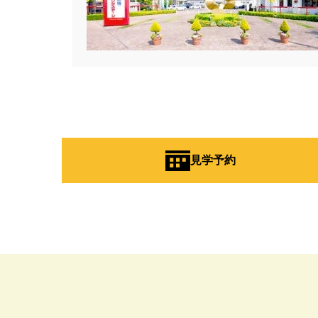
#お知らせ
#お米券
#お花見
#こだわりたい方
#こだわりの
#ご来場WEB予約キャンペンーン
#さいたま市
#さいたま市注文
#すみっコぐらし
#すみりん
#へーベルハウス
#ほったらか
#ゆっくり見学
#アイ
#ア
#アウトドアリビング
#アウト
見学予約
#アルネットホーム
#アレルギ
#インスタグラム
#インスタラ
#ウェブ予約限定
#エアコンの
#オシャレ
#オンライン
#
#オンライン相談窓口
#オンラ
#オーナー様宅
#オーナー様宅
#オープンハウス
#オープンハ
#カースペース
#ガラポン