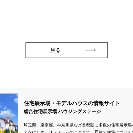
zonギフトカードプレゼント
#Amazonギフトプレゼント
#Amazonギフト
aHouse
#DESIGN OFFICE
#English available
#EnglishOK
#FPセ
#GWイベント
#GWイベント展示場
#GWキャンペーン
#GXフェア
#GX補助金
#HD日本ハウス
#HEBEL HAUS
#HInokiya
#HUGme
sgin
#LIXIL
#LUXURY CAMPAIGN
#Luxury Festa
#Naturia
#
nasonic Homes
#panasonichomes
#Panasonicショールーム
#PAWT
戻る
#QUOカードプレゼント
#QUOカードｐａｙプレゼントキャンペーン
#RAKU 
DGsな家
#select PACKAGE
#se構法
#Skye5
#SR
#sumitomo fo
ife Museum
#WEB
#WEBおうち見学会
#WEBでマイホーム
#WE
定キャンペーン
#WEB予約限定来場特典
#WEB予約＆ご来場
#WEB来場
#W基礎断熱
#W断熱
#W断熱フェア
#xevoΣ
#YouTube
#Y
ラスエネルギー住宅
#ZEH仕様標準
#Z空調
#【9/１防災の日】
#【
住宅展示場・モデルハウスの情報サイト
#あったかい
#あったかハイム
#いいとこどり、始まる。
#いい暮ら
総合住宅展示場 ハウジングステージ
れ
#おしゃれな家づくり
#おしやれな家づくり
#おひさまハイム
#
#お子様も楽しめる
#お子様向け
#お子様歓迎
#お宅見学
#お客様
埼玉県、東京都、神奈川県など首都圏に多数の住宅展示場
えをはじめ、リフォームのことまで、戸建て住宅について
情報
#お得
#お得な家づくり
#お得な情報
#お得情報
#お散歩