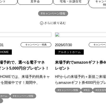
ント
見学会
宅地・分譲住宅
キャン
#キャンペーン情報
さらに絞り込む
さらに絞り込む
/31
2026/07/30
キャンペーン・特典
キャンペー
 HOME
アルネットホーム
宅地・分譲住宅
キャンペーン・特典
お知らせ
来場予約で、選べる電子マネ
来場予約でamazonギフト券4
ント5,000円分プレゼント！
レゼント
A HOMEでは、来場予約特典キャ
HPからの来場予約＋新規ご来
ペーン ＃イベント
##スウェーデンハウス ＃内覧会 ＃イベント
##一斉
ンを開催中です！期間中、
らamazonギフト券4000円分
#スウェーデンハウスの分譲住宅
#,ライフプランン
#1000万円プレゼント
#キャンペーン情報
#埼玉
#注文住
#2024年
#2025年断熱仕様
#2026年カレンダー
#20時から見学
ラホーム
#キャンペーン情報
周年
#3F建て
#3か月で土地を決める
#3階建
#3階建て
#3階建分
宅
て見学会 完成
#6/1(土）GRAND OPEN
#6月限定
#6月限定イベント