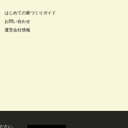
アトロ断熱フェア
#クオカード
はじめての家づくりガイド
#クレバリホーム
お問い合わせ
マート
#グランドオープン
運営会社情報
フォーマンス
#コスパ
#シャーウッド熊谷展示場
ズタウン
#スウェーデンハウス
デンハウスの分譲住宅
スマホで気軽に
#セキスイハイム
#セルフ撮影会
ワハウス
ズニー
#デザイナー
デザイン住宅
#トヨタホーム
#ネコと暮らす
ド
#バスツアー
ズルハント
#パナソニック
ださい。
ズの空気・換気