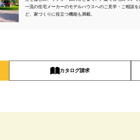
一流の住宅メーカーのモデルハウスへのご見学・ご相談を
#お金の話相談会
#かき氷
#かけっこ
#かしこい家づくり
#き
ど、家づくりに役立つ機能も満載。
家づくり
#これからの住宅選び
#ご予約不要
#ご入居宅
#ご入居宅見
#ご来場WEB予約キャンペーン
#ご来場キャンペーン
#ご来場プレゼント
住宅
#さいたま市浦和区領家
#さよならキャンペーン
#さらぽか
#
#そらのま
#とうもろこし味来収穫体験付
#なんでも相談
#はじめて
し見学会
#まちびらき
#みらいエコ住宅2026
#もりぞう
#もりぞう
イシングクッキー
#アイスプレゼント
#アイスマート
#アイ工務店
ドアリビングフェア
#アキュラホーム
#アクアリュウム
#アクセサリー
カタログ請求
ー
#アールギャラリー
#イズ熊谷展示場
#イヌ・ネコ
#イベント
イブ
#インテリア
#インテリアキッチン
#インナーガレージ
#イー
いらない家
#エアロハス
#エネレボZ
#エリア（上尾市）
#エリア（
オンラインセミナー
#オンライン工場ツアー
#オンライン工場見学
#オ
イン見学会
#オーダーキッチン
#オーナ―様宅ツアー
#オーナー住宅
家庭訪問
#オーナー様宅見学
#オーナー様宅見学会
#オーナー様限定
ウス・アーキテクト
#オープン記念
#カタログ
#カタログ請求者様限定
#ガレージ
#ガレージハウス
#キッズコーナー
#キッズルームあり
#