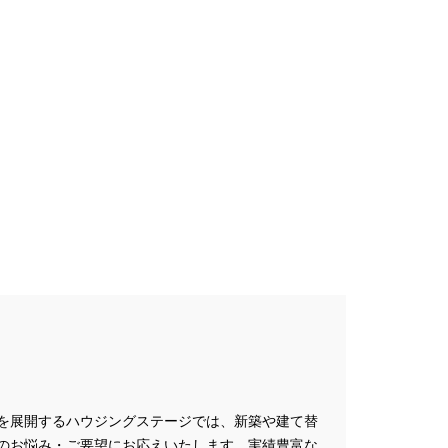
プレゼントキャンペーン
ミナー
#FP相談会
#GX型志向住宅
#iDeCo
#IH
#instagram
NEW OPEN
#newモデルハウス
NER
SPA Staition
restry
#TLM
Bイベント
#WEBセミナー
特典
#web見学会
outube LIVE
#YouTube配信
家族と暮らしを守る住まいづくり】
し
#えらべる
お土地探し
#お子さま連れOK
満足度
#お家づくり
を展開するハウジングステージでは、新築や建て替
のお悩み・ご要望にお応えいたします。実績豊富な
#お散歩見学会
#お正月