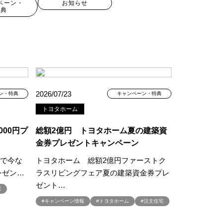
ペーン・
お知らせ
特典
2026/07/23
ン・特典
キャンペーン・特典
トヨタホーム
000円プ
総額2億円 トヨタホーム夏の建築資
金券プレゼントキャンペーン
場で今な
トヨタホーム 総額2億円ファーストク
現場見学会
プレゼン…
ラスリビングフェア夏の建築資金券プレ
キャンペーン
#100年住宅
ゼント…
宅
#2世帯住宅
#キャンペーン情報
#トヨタホーム
#注文住宅
譲地
#45階
#8/19・8/20
#8/1～9/30