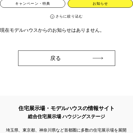
キャンペーン・特典
お知らせ
さらに絞り込む
さらに絞り込む
現在モデルハウスからのお知らせはありません。
カテゴリー
すべて
イベント
見学会
宅地・分譲住宅
キャンペーン・特典
お知らせ
戻る
ハッシュタグ
##スウェーデンハウス ＃キャンペーン ＃イベント
##スウェーデンハウス ＃内覧会 ＃イベント
##一斉現場見学会
##一斉現場見学会 #完成現場 #スウェーデンハウスの分譲住宅
#,ライフプランン
#1000万円プレゼントキャンペーン
#100年住宅
住宅展示場・モデルハウスの情報サイト
#1日限定イベント
#1級建築士
#2024年
#2025年断熱仕様
総合住宅展示場 ハウジングステージ
#2026年カレンダー
#20時から見学
#2世帯住宅
#3/28（木）NEW OPEN
#35周年
#3F建て
埼玉県、東京都、神奈川県など首都圏に多数の住宅展示場を展開
#3か月で土地を決める
#3階建
#3階建て
#3階建分譲地