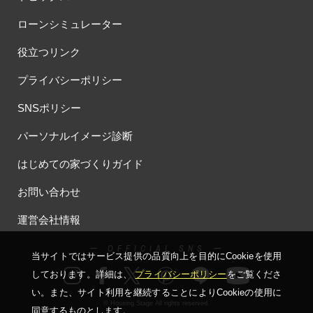
#お子さま連れOK
#お子さんと一緒に
#お子様
ローンシミュレーター
#お子様も楽しめる
#お子様向け
#お子様歓迎
#お宅見学
役立つリンク
#お客様満足度
#お家づくり
#お年玉
#お庭
#お役立ち情報
#お得
#お得な家づくり
#お得な情報
プライバシーポリシー
#お得情報
#お散歩
#お散歩見学会
#お正月
#お知らせ
SNSポリシー
#お米券
#お花見
#お金の話相談会
#かき氷
#かけっこ
#かしこい家づくり
#きこりん
#きれいなまち
パーソナルイメージ診断
#こだわりたい方
#こだわりの家づくり
#これからの住宅選び
はじめての家づくりガイド
#ご予約不要
#ご入居宅
#ご入居宅見学
#ご成約特典
#ご来場WEB予約キャンペンーン
#ご来場WEB予約キャンペーン
お問い合わせ
#ご来場キャンペーン
#ご来場プレゼント
#ご来場予約フェア
運営会社情報
#さいたま市
#さいたま市注文住宅
#さいたま市浦和区領家
#さよならキャンペーン
#さらぽか
#さわやかハイム
ー OFFICIAL SNS ー
当サイトではサービス提供の品質向上を⽬的にCookieを使⽤
#しっくい
#すみっコぐらし
#すみりん
#そらのま
しております。詳細は、
プライバシーポリシー
をご覧くださ
#とうもろこし味来収穫体験付
#なんでも相談
い。
また、サイト利⽤を継続することによりCookieの使⽤に
#はじめての家づくり
#ひのき
#へーベルハウス
© Housing Stage All rights reserved.
同意するものとします。