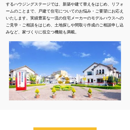
するハウジングステージでは、新築や建て替えをはじめ、リフォ
#45階
#4年連続世界記録達成
#5階建て見学会 完成
ームのことまで、戸建て住宅についてのお悩み・ご要望にお応え
#6/1(土）GRAND OPEN
#6月限定
#6月限定イベント
いたします。実績豊富な一流の住宅メーカーのモデルハウスへの
#8/19・8/20
#8/1～9/30
#Amazonギフトカード
ご見学・ご相談をはじめ、土地探しや間取り作成のご相談申し込
#amazonギフトカードプレゼント
#Amazonギフトプレゼント
みなど、家づくりに役立つ機能も満載。
#Amazonギフトプレゼントキャンペーン
#BALMUDA
#BinO
#DaiwaHouse
#DESIGN OFFICE
#English available
#EnglishOK
#FPセミナー
#FP相談会
#Germoglio
#GRAND OPEN
#GWイベント
#GWイベント展示場
#GWキャンペーン
#GXフェア
#GX型志向住宅
#GX志向型住宅
#gx相談会
#GX補助金
#HD日本ハウス
#HEBEL HAUS
#HInokiya
#HUGme
#iDeCo
#IH
#instagram
#instalive
#IOT
#lifeknit desgin
#LIXIL
#LUXURY CAMPAIGN
#Luxury Festa
#Naturia
#NEW OPEN
#newモデルハウス
#NISA
#OPENHOUSE
#Panasonic Homes
#panasonichomes
#Panasonicショールーム
#PAWTNER
#PayPayポイントプレゼント