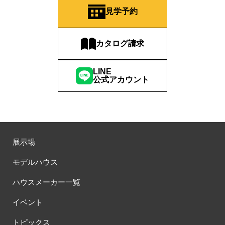
#QUOカードプレゼント
#QUOカードｐａｙプレゼントキャンペーン
見学予約
#RAKU SPA Staition
#Ready Made Houshinng.
#SDGsな家
#select PACKAGE
#se構法
#Skye5
#SR
カタログ請求
#sumitomo forestry
#TLM
#TOKYOWOOD
#Tomorrow's Life Museum
#WEB
#WEBおうち見学会
LINE
#WEBでマイホーム
#WEBイベント
#WEBセミナー
公式アカウント
#WEB予約限定
#WEB予約限定キャンペーン
#WEB予約限定来場特典
#WEB予約＆ご来場
#WEB来場特典
#web見学会
#wonder HAUS
#wonderhaus
#W基礎断熱
#W断熱
#W断熱フェア
#xevoΣ
#YouTube
#Youtube LIVE
#YouTube配信
#Z
#zeh
#ZEHを超えるプラスエネルギー住宅
展示場
#ZEH仕様標準
#Z空調
#【9/１防災の日】
モデルハウス
#【家族と暮らしを守る住まいづくり】
#【間取り相談会】
#あざみ野
#あったかい
#あったかハイム
ハウスメーカー一覧
#いいとこどり、始まる。
#いい暮らし
#えらべる
イベント
#おうち見学ウィーク
#おしゃれ
#おしゃれな家づくり
#おしやれな家づくり
#おひさまハイム
#お土地探し
トピックス