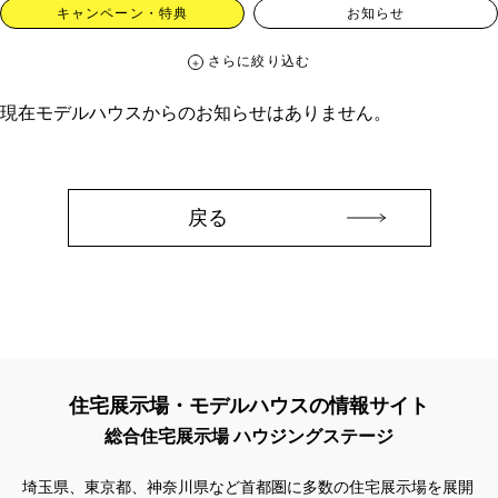
キャンペーン・特典
お知らせ
さらに絞り込む
さらに絞り込む
現在モデルハウスからのお知らせはありません。
カテゴリー
すべて
イベント
見学会
宅地・分譲住宅
キャンペーン・特典
お知らせ
戻る
ハッシュタグ
##スウェーデンハウス ＃キャンペーン ＃イベント
##スウェーデンハウス ＃内覧会 ＃イベント
##一斉現場見学会
##一斉現場見学会 #完成現場 #スウェーデンハウスの分譲住宅
#,ライフプランン
#1000万円プレゼントキャンペーン
#100年住宅
住宅展示場・モデルハウスの情報サイト
#1日限定イベント
#1級建築士
#2024年
#2025年断熱仕様
総合住宅展示場 ハウジングステージ
#2026年カレンダー
#20時から見学
#2世帯住宅
#3/28（木）NEW OPEN
#35周年
#3F建て
埼玉県、東京都、神奈川県など首都圏に多数の住宅展示場を展開
#3か月で土地を決める
#3階建
#3階建て
#3階建分譲地