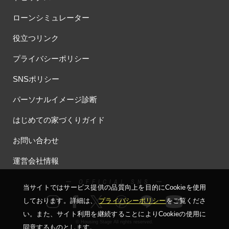
#お子さま連れOK
#お子さんと一緒に
#お子様
ローンシミュレーター
#お子様も楽しめる
#お子様向け
#お子様歓迎
#お宅見学
役立つリンク
#お客様満足度
#お家づくり
#お年玉
#お庭
#お役立ち情報
#お得
#お得な家づくり
#お得な情報
プライバシーポリシー
#お得情報
#お散歩
#お散歩見学会
#お正月
#お知らせ
SNSポリシー
#お米券
#お花見
#お金の話相談会
#かき氷
#かけっこ
#かしこい家づくり
#きこりん
#きれいなまち
パーソナルイメージ診断
#こだわりたい方
#こだわりの家づくり
#これからの住宅選び
はじめての家づくりガイド
#ご予約不要
#ご入居宅
#ご入居宅見学
#ご成約特典
#ご来場WEB予約キャンペンーン
#ご来場WEB予約キャンペーン
お問い合わせ
#ご来場キャンペーン
#ご来場プレゼント
#ご来場予約フェア
運営会社情報
#さいたま市
#さいたま市注文住宅
#さいたま市浦和区領家
#さよならキャンペーン
#さらぽか
#さわやかハイム
ー OFFICIAL SNS ー
当サイトではサービス提供の品質向上を⽬的にCookieを使⽤
#しっくい
#すみっコぐらし
#すみりん
#そらのま
しております。詳細は、
プライバシーポリシー
をご覧くださ
#とうもろこし味来収穫体験付
#なんでも相談
い。
また、サイト利⽤を継続することによりCookieの使⽤に
#はじめての家づくり
#ひのき
#へーベルハウス
© Housing Stage All rights reserved.
同意するものとします。