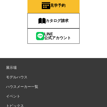
#QUOカードプレゼント
#QUOカードｐａｙプレゼントキャンペーン
見学予約
#RAKU SPA Staition
#Ready Made Houshinng.
#SDGsな家
#select PACKAGE
#se構法
#Skye5
#SR
カタログ請求
#sumitomo forestry
#TLM
#TOKYOWOOD
#Tomorrow's Life Museum
#WEB
#WEBおうち見学会
LINE
#WEBでマイホーム
#WEBイベント
#WEBセミナー
公式アカウント
#WEB予約限定
#WEB予約限定キャンペーン
#WEB予約限定来場特典
#WEB予約＆ご来場
#WEB来場特典
#web見学会
#wonder HAUS
#wonderhaus
#W基礎断熱
#W断熱
#W断熱フェア
#xevoΣ
#YouTube
#Youtube LIVE
#YouTube配信
#Z
#zeh
#ZEHを超えるプラスエネルギー住宅
展示場
#ZEH仕様標準
#Z空調
#【9/１防災の日】
モデルハウス
#【家族と暮らしを守る住まいづくり】
#【間取り相談会】
#あざみ野
#あったかい
#あったかハイム
ハウスメーカー一覧
#いいとこどり、始まる。
#いい暮らし
#えらべる
イベント
#おうち見学ウィーク
#おしゃれ
#おしゃれな家づくり
#おしやれな家づくり
#おひさまハイム
#お土地探し
トピックス