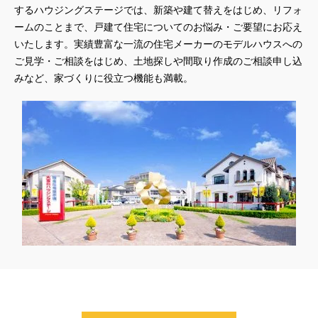
するハウジングステージでは、新築や建て替えをはじめ、リフォ
#45階
#4年連続世界記録達成
#5階建て見学会 完成
ームのことまで、戸建て住宅についてのお悩み・ご要望にお応え
#6/1(土）GRAND OPEN
#6月限定
#6月限定イベント
いたします。実績豊富な一流の住宅メーカーのモデルハウスへの
#8/19・8/20
#8/1～9/30
#Amazonギフトカード
ご見学・ご相談をはじめ、土地探しや間取り作成のご相談申し込
#amazonギフトカードプレゼント
#Amazonギフトプレゼント
みなど、家づくりに役立つ機能も満載。
#Amazonギフトプレゼントキャンペーン
#BALMUDA
#BinO
#DaiwaHouse
#DESIGN OFFICE
#English available
#EnglishOK
#FPセミナー
#FP相談会
#Germoglio
#GRAND OPEN
#GWイベント
#GWイベント展示場
#GWキャンペーン
#GXフェア
#GX型志向住宅
#GX志向型住宅
#gx相談会
#GX補助金
#HD日本ハウス
#HEBEL HAUS
#HInokiya
#HUGme
#iDeCo
#IH
#instagram
#instalive
#IOT
#lifeknit desgin
#LIXIL
#LUXURY CAMPAIGN
#Luxury Festa
#Naturia
#NEW OPEN
#newモデルハウス
#NISA
#OPENHOUSE
#Panasonic Homes
#panasonichomes
#Panasonicショールーム
#PAWTNER
#PayPayポイントプレゼント