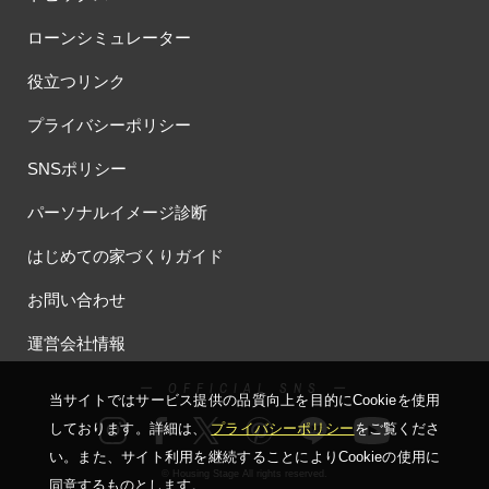
#お子さま連れOK
#お子さんと一緒に
#お子様
ローンシミュレーター
#お子様も楽しめる
#お子様向け
#お子様歓迎
#お宅見学
役立つリンク
#お客様満足度
#お家づくり
#お年玉
#お庭
#お役立ち情報
#お得
#お得な家づくり
#お得な情報
プライバシーポリシー
#お得情報
#お散歩
#お散歩見学会
#お正月
#お知らせ
SNSポリシー
#お米券
#お花見
#お金の話相談会
#かき氷
#かけっこ
#かしこい家づくり
#きこりん
#きれいなまち
パーソナルイメージ診断
#こだわりたい方
#こだわりの家づくり
#これからの住宅選び
はじめての家づくりガイド
#ご予約不要
#ご入居宅
#ご入居宅見学
#ご成約特典
#ご来場WEB予約キャンペンーン
#ご来場WEB予約キャンペーン
お問い合わせ
#ご来場キャンペーン
#ご来場プレゼント
#ご来場予約フェア
運営会社情報
#さいたま市
#さいたま市注文住宅
#さいたま市浦和区領家
#さよならキャンペーン
#さらぽか
#さわやかハイム
ー OFFICIAL SNS ー
当サイトではサービス提供の品質向上を⽬的にCookieを使⽤
#しっくい
#すみっコぐらし
#すみりん
#そらのま
しております。詳細は、
プライバシーポリシー
をご覧くださ
#とうもろこし味来収穫体験付
#なんでも相談
い。
また、サイト利⽤を継続することによりCookieの使⽤に
#はじめての家づくり
#ひのき
#へーベルハウス
© Housing Stage All rights reserved.
同意するものとします。