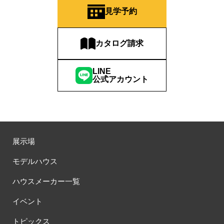
#QUOカードプレゼント
#QUOカードｐａｙプレゼントキャンペーン
見学予約
#RAKU SPA Staition
#Ready Made Houshinng.
#SDGsな家
#select PACKAGE
#se構法
#Skye5
#SR
カタログ請求
#sumitomo forestry
#TLM
#TOKYOWOOD
#Tomorrow's Life Museum
#WEB
#WEBおうち見学会
LINE
#WEBでマイホーム
#WEBイベント
#WEBセミナー
公式アカウント
#WEB予約限定
#WEB予約限定キャンペーン
#WEB予約限定来場特典
#WEB予約＆ご来場
#WEB来場特典
#web見学会
#wonder HAUS
#wonderhaus
#W基礎断熱
#W断熱
#W断熱フェア
#xevoΣ
#YouTube
#Youtube LIVE
#YouTube配信
#Z
#zeh
#ZEHを超えるプラスエネルギー住宅
展示場
#ZEH仕様標準
#Z空調
#【9/１防災の日】
モデルハウス
#【家族と暮らしを守る住まいづくり】
#【間取り相談会】
#あざみ野
#あったかい
#あったかハイム
ハウスメーカー一覧
#いいとこどり、始まる。
#いい暮らし
#えらべる
イベント
#おうち見学ウィーク
#おしゃれ
#おしゃれな家づくり
#おしやれな家づくり
#おひさまハイム
#お土地探し
トピックス