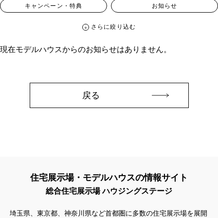
キャンペーン・特典
お知らせ
さらに絞り込む
さらに絞り込む
現在モデルハウスからのお知らせはありません。
カテゴリー
すべて
イベント
見学会
宅地・分譲住宅
キャンペーン・特典
お知らせ
戻る
ハッシュタグ
##スウェーデンハウス ＃キャンペーン ＃イベント
##スウェーデンハウス ＃内覧会 ＃イベント
##一斉現場見学会
##一斉現場見学会 #完成現場 #スウェーデンハウスの分譲住宅
#,ライフプランン
#1000万円プレゼントキャンペーン
#100年住宅
住宅展示場・モデルハウスの情報サイト
#1日限定イベント
#1級建築士
#2024年
#2025年断熱仕様
総合住宅展示場 ハウジングステージ
#2026年カレンダー
#20時から見学
#2世帯住宅
#3/28（木）NEW OPEN
#35周年
#3F建て
埼玉県、東京都、神奈川県など首都圏に多数の住宅展示場を展開
#3か月で土地を決める
#3階建
#3階建て
#3階建分譲地