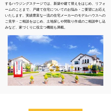
するハウジングステージでは、新築や建て替えをはじめ、リフォ
#45階
#4年連続世界記録達成
#5階建て見学会 完成
ームのことまで、戸建て住宅についてのお悩み・ご要望にお応え
#6/1(土）GRAND OPEN
#6月限定
#6月限定イベント
いたします。実績豊富な一流の住宅メーカーのモデルハウスへの
#8/19・8/20
#8/1～9/30
#Amazonギフトカード
ご見学・ご相談をはじめ、土地探しや間取り作成のご相談申し込
#amazonギフトカードプレゼント
#Amazonギフトプレゼント
みなど、家づくりに役立つ機能も満載。
#Amazonギフトプレゼントキャンペーン
#BALMUDA
#BinO
#DaiwaHouse
#DESIGN OFFICE
#English available
#EnglishOK
#FPセミナー
#FP相談会
#Germoglio
#GRAND OPEN
#GWイベント
#GWイベント展示場
#GWキャンペーン
#GXフェア
#GX型志向住宅
#GX志向型住宅
#gx相談会
#GX補助金
#HD日本ハウス
#HEBEL HAUS
#HInokiya
#HUGme
#iDeCo
#IH
#instagram
#instalive
#IOT
#lifeknit desgin
#LIXIL
#LUXURY CAMPAIGN
#Luxury Festa
#Naturia
#NEW OPEN
#newモデルハウス
#NISA
#OPENHOUSE
#Panasonic Homes
#panasonichomes
#Panasonicショールーム
#PAWTNER
#PayPayポイントプレゼント