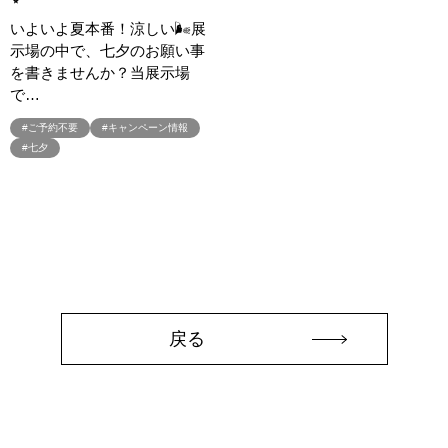
#3か月で土地を決める
#3階建
#3階建て
#3階建分譲地
いよいよ夏本番！涼しい🌬展
#45階
#4年連続世界記録達成
#5階建て見学会 完成
示場の中で、七夕のお願い事
#6/1(土）GRAND OPEN
#6月限定
#6月限定イベント
を書きませんか？当展示場
#8/19・8/20
#8/1～9/30
#Amazonギフトカード
で…
#amazonギフトカードプレゼント
#Amazonギフトプレゼント
#ご予約不要
#キャンペーン情報
#Amazonギフトプレゼントキャンペーン
#BALMUDA
#BinO
#七夕
#DaiwaHouse
#DESIGN OFFICE
#English available
#EnglishOK
#FPセミナー
#FP相談会
#Germoglio
#GRAND OPEN
#GWイベント
#GWイベント展示場
#GWキャンペーン
#GXフェア
#GX型志向住宅
#GX志向型住宅
#gx相談会
#GX補助金
#HD日本ハウス
#HEBEL HAUS
#HInokiya
#HUGme
#iDeCo
#IH
#instagram
#instalive
#IOT
#lifeknit desgin
#LIXIL
戻る
#LUXURY CAMPAIGN
#Luxury Festa
#Naturia
#NEW OPEN
#newモデルハウス
#NISA
#OPENHOUSE
#Panasonic Homes
#panasonichomes
#Panasonicショールーム
#PAWTNER
#PayPayポイントプレゼント