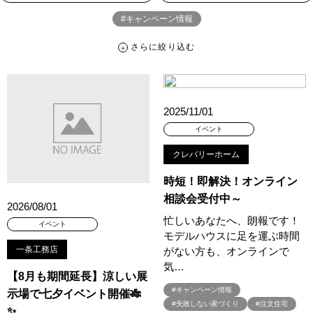
#キャンペーン情報
さらに絞り込む
さらに絞り込む
カテゴリー
すべて
イベント
見学会
宅地・分譲住宅
2025/11/01
キャンペーン・特典
お知らせ
イベント
クレバリーホーム
ハッシュタグ
時短！即解決！オンライン
##スウェーデンハウス ＃キャンペーン ＃イベント
相談会受付中～
2026/08/01
##スウェーデンハウス ＃内覧会 ＃イベント
##一斉現場見学会
忙しいあなたへ、朗報です！
イベント
##一斉現場見学会 #完成現場 #スウェーデンハウスの分譲住宅
モデルハウスに足を運ぶ時間
#,ライフプランン
#1000万円プレゼントキャンペーン
#100年住宅
一条工務店
がない方も、オンラインで
#1日限定イベント
#1級建築士
#2024年
#2025年断熱仕様
気…
【8月も期間延長】涼しい展
#2026年カレンダー
#20時から見学
#2世帯住宅
#キャンペーン情報
示場で七夕イベント開催🎋
#3/28（木）NEW OPEN
#35周年
#3F建て
#失敗しない家づくり
#注文住宅
✨