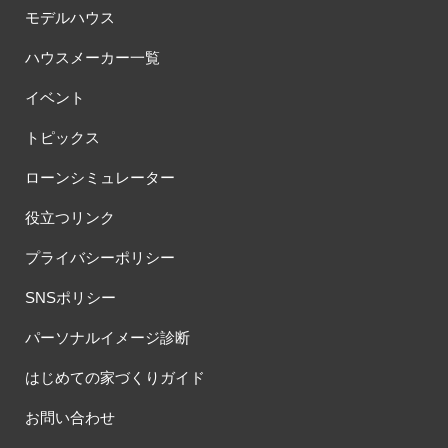
#ほったらかし見学会
#まちびらき
#みらいエコ住宅2026
モデルハウス
#もりぞう
#もりぞうの家
#もるぞう
#ゆっくり見学
ハウスメーカー一覧
#アイ
#アイシングクッキー
#アイスプレゼント
イベント
#アイスマート
#アイ工務店
#アウトドアスタイル
#アウトドアリビング
#アウトドアリビングフェア
トピックス
#アキュラホーム
#アクアリュウム
#アクセサリーワークショップ
ローンシミュレーター
#アルネットホーム
#アレルギー
#アールギャラリー
#イズ熊谷展示場
#イヌ・ネコ
#イベント
#イベント情報
役立つリンク
#インスタ
#インスタグラム
#インスタライブ
#インテリア
プライバシーポリシー
#インテリアキッチン
#インナーガレージ
#イースター
#ウィザースホーム
#ウェブ予約限定
#エアコンのいらない家
SNSポリシー
#エアロハス
#エネレボZ
#エリア（上尾市）
パーソナルイメージ診断
#エリア（全国一斉）
#エリア（埼玉県）
#オシャレ
#オンライン
#オンラインセミナー
#オンライン工場ツアー
はじめての家づくりガイド
#オンライン工場見学
#オンライン相談
#オンライン相談会
お問い合わせ
#オンライン相談窓口
#オンライン見学会
#オーダーキッチン
#オーナ―様宅ツアー
#オーナー住宅