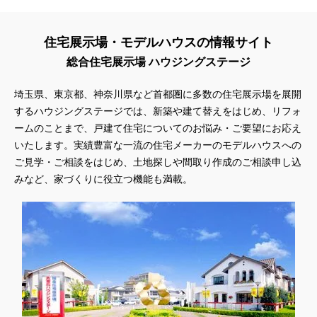
#QUOカードプレゼント
#QUOカードｐａｙプレゼントキャンペーン
#RAKU SPA Staition
#Ready Made Houshinng.
#SDGsな家
住宅展示場・モデルハウスの情報サイト
#select PACKAGE
#se構法
#Skye5
#SR
総合住宅展示場 ハウジングステージ
#sumitomo forestry
#TLM
#TOKYOWOOD
#Tomorrow's Life Museum
#WEB
#WEBおうち見学会
埼玉県、東京都、神奈川県など首都圏に多数の住宅展示場を展開
#WEBでマイホーム
#WEBイベント
#WEBセミナー
するハウジングステージでは、新築や建て替えをはじめ、リフォ
ームのことまで、戸建て住宅についてのお悩み・ご要望にお応え
#WEB予約限定
#WEB予約限定キャンペーン
いたします。実績豊富な一流の住宅メーカーのモデルハウスへの
#WEB予約限定来場特典
#WEB予約＆ご来場
#WEB来場特典
ご見学・ご相談をはじめ、土地探しや間取り作成のご相談申し込
#web見学会
#wonder HAUS
#wonderhaus
#W基礎断熱
みなど、家づくりに役立つ機能も満載。
#W断熱
#W断熱フェア
#xevoΣ
#YouTube
#Youtube LIVE
#YouTube配信
#Z
#zeh
#ZEHを超えるプラスエネルギー住宅
#ZEH仕様標準
#Z空調
#【9/１防災の日】
#【家族と暮らしを守る住まいづくり】
#【間取り相談会】
#あざみ野
#あったかい
#あったかハイム
#いいとこどり、始まる。
#いい暮らし
#えらべる
#おうち見学ウィーク
#おしゃれ
#おしゃれな家づくり