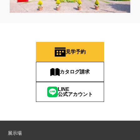
#おしやれな家づくり
#おひさまハイム
#お土地探し
#お子さま連れOK
#お子さんと一緒に
#お子様
#お子様も楽しめる
#お子様向け
#お子様歓迎
#お宅見学
#お客様満足度
#お家づくり
#お年玉
#お庭
#お役立ち情報
#お得
#お得な家づくり
#お得な情報
#お得情報
#お散歩
#お散歩見学会
#お正月
#お知らせ
見学予約
#お米券
#お花見
#お金の話相談会
#かき氷
#かけっこ
#かしこい家づくり
#きこりん
#きれいなまち
#こだわりたい方
#こだわりの家づくり
#これからの住宅選び
カタログ請求
#ご予約不要
#ご入居宅
#ご入居宅見学
#ご成約特典
#ご来場WEB予約キャンペンーン
#ご来場WEB予約キャンペーン
LINE
公式アカウント
#ご来場キャンペーン
#ご来場プレゼント
#ご来場予約フェア
#さいたま市
#さいたま市注文住宅
#さいたま市浦和区領家
#さよならキャンペーン
#さらぽか
#さわやかハイム
#しっくい
#すみっコぐらし
#すみりん
#そらのま
#とうもろこし味来収穫体験付
#なんでも相談
展示場
#はじめての家づくり
#ひのき
#へーベルハウス