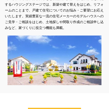
#おしやれな家づくり
#おひさまハイム
#お土地探し
するハウジングステージでは、新築や建て替えをはじめ、リフォ
#お子さま連れOK
#お子さんと一緒に
#お子様
ームのことまで、戸建て住宅についてのお悩み・ご要望にお応え
#お子様も楽しめる
#お子様向け
#お子様歓迎
#お宅見学
いたします。実績豊富な一流の住宅メーカーのモデルハウスへの
#お客様満足度
#お家づくり
#お年玉
#お庭
ご見学・ご相談をはじめ、土地探しや間取り作成のご相談申し込
#お役立ち情報
#お得
#お得な家づくり
#お得な情報
みなど、家づくりに役立つ機能も満載。
#お得情報
#お散歩
#お散歩見学会
#お正月
#お知らせ
#お米券
#お花見
#お金の話相談会
#かき氷
#かけっこ
#かしこい家づくり
#きこりん
#きれいなまち
#こだわりたい方
#こだわりの家づくり
#これからの住宅選び
#ご予約不要
#ご入居宅
#ご入居宅見学
#ご成約特典
#ご来場WEB予約キャンペンーン
#ご来場WEB予約キャンペーン
#ご来場キャンペーン
#ご来場プレゼント
#ご来場予約フェア
#さいたま市
#さいたま市注文住宅
#さいたま市浦和区領家
#さよならキャンペーン
#さらぽか
#さわやかハイム
#しっくい
#すみっコぐらし
#すみりん
#そらのま
#とうもろこし味来収穫体験付
#なんでも相談
#はじめての家づくり
#ひのき
#へーベルハウス