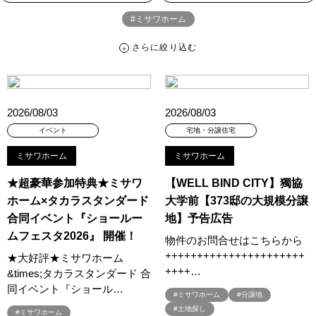
#ミサワホーム
さらに絞り込む
さらに絞り込む
カテゴリー
すべて
イベント
見学会
宅地・分譲住宅
2026/08/03
2026/08/03
キャンペーン・特典
お知らせ
イベント
宅地・分譲住宅
ミサワホーム
ミサワホーム
ハッシュタグ
★超豪華参加特典★ミサワ
【WELL BIND CITY】獨協
##スウェーデンハウス ＃キャンペーン ＃イベント
ホーム×タカラスタンダード
大学前【373邸の大規模分譲
##スウェーデンハウス ＃内覧会 ＃イベント
##一斉現場見学会
合同イベント『ショールー
地】予告広告
##一斉現場見学会 #完成現場 #スウェーデンハウスの分譲住宅
ムフェスタ2026』 開催！
物件のお問合せはこちらから
#,ライフプランン
#1000万円プレゼントキャンペーン
#100年住宅
++++++++++++++++++++++
★大好評★ミサワホーム
#1日限定イベント
#1級建築士
#2024年
#2025年断熱仕様
++++…
&times;タカラスタンダード 合
#2026年カレンダー
#20時から見学
#2世帯住宅
同イベント『ショール…
#ミサワホーム
#分譲地
#3/28（木）NEW OPEN
#35周年
#3F建て
#土地探し
#ミサワホーム