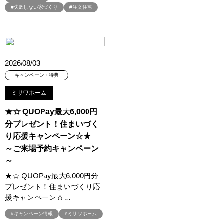
#3か月で土地を決める
#3階建
#3階建て
#3階建分譲地
#失敗しない家づくり
#注文住宅
#45階
#4年連続世界記録達成
#5階建て見学会 完成
#6/1(土）GRAND OPEN
#6月限定
#6月限定イベント
#8/19・8/20
#8/1～9/30
#Amazonギフトカード
#amazonギフトカードプレゼント
#Amazonギフトプレゼント
2026/08/03
#Amazonギフトプレゼントキャンペーン
#BALMUDA
#BinO
キャンペーン・特典
#DaiwaHouse
#DESIGN OFFICE
#English available
ミサワホーム
#EnglishOK
#FPセミナー
#FP相談会
#Germoglio
#GRAND OPEN
#GWイベント
#GWイベント展示場
★☆ QUOPay最大6,000円
分プレゼント！住まいづく
#GWキャンペーン
#GXフェア
#GX型志向住宅
り応援キャンペーン☆★
#GX志向型住宅
#gx相談会
#GX補助金
#HD日本ハウス
～ご来場予約キャンペーン
#HEBEL HAUS
#HInokiya
#HUGme
#iDeCo
#IH
～
#instagram
#instalive
#IOT
#lifeknit desgin
#LIXIL
★☆ QUOPay最大6,000円分
#LUXURY CAMPAIGN
#Luxury Festa
#Naturia
プレゼント！住まいづくり応
#NEW OPEN
#newモデルハウス
#NISA
#OPENHOUSE
援キャンペーン☆…
#Panasonic Homes
#panasonichomes
#Panasonicショールーム
#キャンペーン情報
#ミサワホーム
#PAWTNER
#PayPayポイントプレゼント