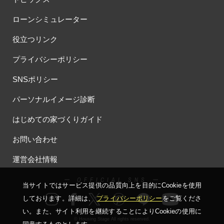
#オーナー様の生の声が聴ける！
#オーナー様宅
ローンシミュレーター
#オーナー様宅家庭訪問
#オーナー様宅見学
#オーナー様宅見学会
役立つリンク
#オーナー様限定
#オーナ様宅見学会
#オープン
#オープンハウス
#オープンハウス・アーキテクト
#オープン記念
プライバシーポリシー
#カタログ
#カタログ請求者様限定
#カビ・ダニ・臭い
SNSポリシー
#カースペース
#ガラポン
#ガレージ
#ガレージハウス
#キッズコーナー
#キッズルームあり
#キッチン
パーソナルイメージ診断
#キッチンカー
#キッチン収納
#キャンペーン
はじめての家づくりガイド
#キャンペーン情報
#キャンペーン開催中
#キラテックタイル
#クアトロ断熱フェア
#クオカード
#クチーナ
#クッキング
お問い合わせ
#クリスマス
#クリスマスイベント
#クリスマスツリー
運営会社情報
#クリニック
#クレバリホーム
#クレバリーホーム
#グッズプレゼント
#グットデザイン賞受賞歴有り
ー OFFICIAL SNS ー
当サイトではサービス提供の品質向上を⽬的にCookieを使⽤
#グッドデザイン賞
#グランスマート
#グランドオープン
しております。詳細は、
プライバシーポリシー
をご覧くださ
#グレードアップ
#グレードアップキャンペーン
い。
また、サイト利⽤を継続することによりCookieの使⽤に
#グレードアッププレゼント特典
#ゲーム
#コストパフォーマンス
© Housing Stage All rights reserved.