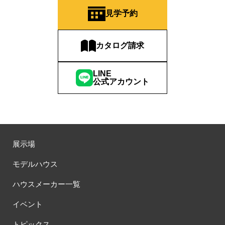
#ほったらかし見学会
#まちびらき
#みらいエコ住宅2026
見学予約
#もりぞう
#もりぞうの家
#もるぞう
#ゆっくり見学
#アイ
#アイシングクッキー
#アイスプレゼント
カタログ請求
#アイスマート
#アイ工務店
#アウトドアスタイル
#アウトドアリビング
#アウトドアリビングフェア
LINE
#アキュラホーム
#アクアリュウム
#アクセサリーワークショップ
公式アカウント
#アルネットホーム
#アレルギー
#アールギャラリー
#イズ熊谷展示場
#イヌ・ネコ
#イベント
#イベント情報
#インスタ
#インスタグラム
#インスタライブ
#インテリア
#インテリアキッチン
#インナーガレージ
#イースター
展示場
#ウィザースホーム
#ウェブ予約限定
#エアコンのいらない家
#エアロハス
#エネレボZ
#エリア（上尾市）
モデルハウス
#エリア（全国一斉）
#エリア（埼玉県）
#オシャレ
ハウスメーカー一覧
#オンライン
#オンラインセミナー
#オンライン工場ツアー
#オンライン工場見学
#オンライン相談
#オンライン相談会
イベント
#オンライン相談窓口
#オンライン見学会
#オーダーキッチン
トピックス
#オーナ―様宅ツアー
#オーナー住宅