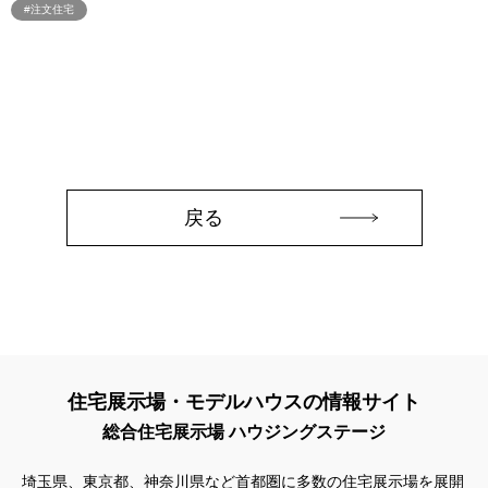
#注文住宅
#QUOカードプレゼント
#QUOカードｐａｙプレゼントキャンペーン
#RAKU SPA Staition
#Ready Made Houshinng.
#SDGsな家
#select PACKAGE
#se構法
#Skye5
#SR
#sumitomo forestry
#TLM
#TOKYOWOOD
#Tomorrow's Life Museum
#WEB
#WEBおうち見学会
#WEBでマイホーム
#WEBイベント
#WEBセミナー
#WEB予約限定
#WEB予約限定キャンペーン
戻る
#WEB予約限定来場特典
#WEB予約＆ご来場
#WEB来場特典
#web見学会
#wonder HAUS
#wonderhaus
#W基礎断熱
#W断熱
#W断熱フェア
#xevoΣ
#YouTube
#Youtube LIVE
#YouTube配信
#Z
#zeh
#ZEHを超えるプラスエネルギー住宅
#ZEH仕様標準
#Z空調
#【9/１防災の日】
#【家族と暮らしを守る住まいづくり】
#【間取り相談会】
住宅展示場・モデルハウスの情報サイト
#あざみ野
#あったかい
#あったかハイム
総合住宅展示場 ハウジングステージ
#いいとこどり、始まる。
#いい暮らし
#えらべる
#おうち見学ウィーク
#おしゃれ
#おしゃれな家づくり
埼玉県、東京都、神奈川県など首都圏に多数の住宅展示場を展開