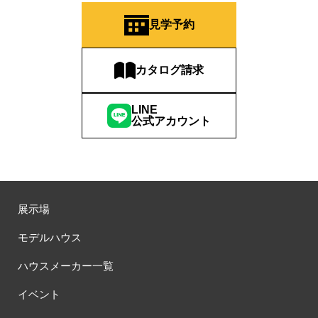
#QUOカードｐａｙプレゼントキャンペーン
#RAKU SPA Staition
見学予約
#Ready Made Houshinng.
#SDGsな家
#select PACKAGE
#se構法
#Skye5
#SR
#sumitomo forestry
#TLM
カタログ請求
#TOKYOWOOD
#Tomorrow's Life Museum
#WEB
#WEBおうち見学会
#WEBでマイホーム
#WEBイベント
LINE
#WEBセミナー
#WEB予約限定
#WEB予約限定キャンペーン
公式アカウント
#WEB予約限定来場特典
#WEB予約＆ご来場
#WEB来場特典
#web見学会
#wonder HAUS
#wonderhaus
#W基礎断熱
#W断熱
#W断熱フェア
#xevoΣ
#YouTube
#Youtube LIVE
#YouTube配信
#Z
#zeh
#ZEHを超えるプラスエネルギー住宅
#ZEH仕様標準
#Z空調
#【9/１防災の日】
展示場
#【家族と暮らしを守る住まいづくり】
#【間取り相談会】
モデルハウス
#あざみ野
#あったかい
#あったかハイム
#いいとこどり、始まる。
#いい暮らし
#えらべる
ハウスメーカー一覧
#おうち見学ウィーク
#おしゃれ
#おしゃれな家づくり
イベント
#おしやれな家づくり
#おひさまハイム
#お土地探し