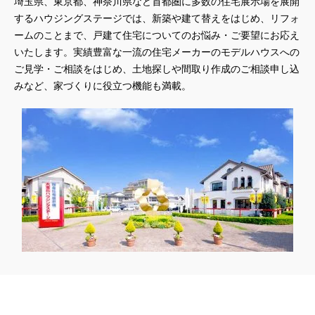
埼玉県、東京都、神奈川県など首都圏に多数の住宅展示場を展開
#3か月で土地を決める
#3階建
#3階建て
#3階建分譲地
するハウジングステージでは、新築や建て替えをはじめ、リフォ
#45階
#4年連続世界記録達成
#5階建て見学会 完成
ームのことまで、戸建て住宅についてのお悩み・ご要望にお応え
#6/1(土）GRAND OPEN
#6月限定
#6月限定イベント
いたします。実績豊富な一流の住宅メーカーのモデルハウスへの
#8/19・8/20
#8/1～9/30
#Amazonギフトカード
ご見学・ご相談をはじめ、土地探しや間取り作成のご相談申し込
#amazonギフトカードプレゼント
#Amazonギフトプレゼント
みなど、家づくりに役立つ機能も満載。
#Amazonギフトプレゼントキャンペーン
#BALMUDA
#BinO
#DaiwaHouse
#DESIGN OFFICE
#English available
#EnglishOK
#FPセミナー
#FP相談会
#Germoglio
#GRAND OPEN
#GWイベント
#GWキャンペーン
#GXフェア
#GX型志向住宅
#GX志向型住宅
#gx相談会
#GX補助金
#HD日本ハウス
#HEBEL HAUS
#HInokiya
#HUGme
#iDeCo
#IH
#instagram
#instalive
#IOT
#lifeknit desgin
#LIXIL
#LUXURY CAMPAIGN
#Luxury Festa
#Naturia
#NEW OPEN
#newモデルハウス
#NISA
#OPENHOUSE
#Panasonic Homes
#panasonichomes
#Panasonicショールーム
#PAWTNER
#PayPayポイントプレゼント
#QUOカードプレゼント