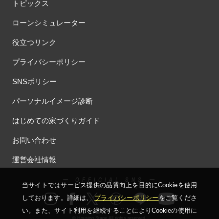
#お子さま連れOK
#お子さんと一緒に
#お子様
トピックス
#お子様も楽しめる
#お子様向け
#お子様歓迎
#お宅見学
ローンシミュレーター
#お客様満足度
#お家づくり
#お年玉
#お庭
役立つリンク
#お役立ち情報
#お得
#お得な家づくり
#お得な情報
#お得情報
#お散歩
#お散歩見学会
#お正月
#お知らせ
プライバシーポリシー
#お米券
#お花見
#お金の話相談会
#かき氷
#かけっこ
SNSポリシー
#かしこい家づくり
#きこりん
#きれいなまち
#こだわりたい方
#こだわりの家づくり
#これからの住宅選び
パーソナルイメージ診断
#ご予約不要
#ご入居宅
#ご入居宅見学
#ご成約特典
はじめての家づくりガイド
#ご来場WEB予約キャンペンーン
#ご来場WEB予約キャンペーン
#ご来場キャンペーン
#ご来場プレゼント
#ご来場予約フェア
お問い合わせ
#さいたま市
#さいたま市注文住宅
#さいたま市浦和区領家
運営会社情報
#さよならキャンペーン
#さらぽか
#さわやかハイム
#しっくい
#すみっコぐらし
#すみりん
#そらのま
ー OFFICIAL SNS ー
当サイトではサービス提供の品質向上を⽬的にCookieを使⽤
#とうもろこし味来収穫体験付
#なんでも相談
しております。詳細は、
プライバシーポリシー
をご覧くださ
#はじめての家づくり
#ひのき
#へーベルハウス
い。
また、サイト利⽤を継続することによりCookieの使⽤に
#ほったらかし見学会
#まちびらき
#みらいエコ住宅2026
© Housing Stage All rights reserved.