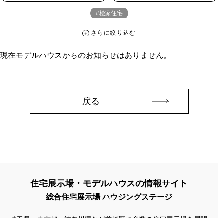
#桧家住宅
さらに絞り込む
さらに絞り込む
現在モデルハウスからのお知らせはありません。
カテゴリー
すべて
イベント
見学会
宅地・分譲住宅
キャンペーン・特典
お知らせ
戻る
ハッシュタグ
##スウェーデンハウス ＃キャンペーン ＃イベント
##スウェーデンハウス ＃内覧会 ＃イベント
##一斉現場見学会
##一斉現場見学会 #完成現場 #スウェーデンハウスの分譲住宅
#,ライフプランン
#1000万円プレゼントキャンペーン
#100年住宅
住宅展示場・モデルハウスの情報サイト
#1日限定イベント
#1級建築士
#2024年
#2025年断熱仕様
総合住宅展示場 ハウジングステージ
#2026年カレンダー
#20時から見学
#2世帯住宅
#3/28（木）NEW OPEN
#35周年
#3F建て