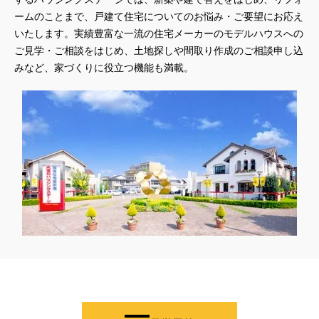
#QUOカードプレゼント
#QUOカードｐａｙプレゼントキャンペーン
ームのことまで、戸建て住宅についてのお悩み・ご要望にお応え
いたします。実績豊富な一流の住宅メーカーのモデルハウスへの
#RAKU SPA Staition
#Ready Made Houshinng.
#SDGsな家
ご見学・ご相談をはじめ、土地探しや間取り作成のご相談申し込
#select PACKAGE
#se構法
#Skye5
#SR
みなど、家づくりに役立つ機能も満載。
#sumitomo forestry
#TLM
#TOKYOWOOD
#Tomorrow's Life Museum
#WEB
#WEBおうち見学会
#WEBでマイホーム
#WEBイベント
#WEBセミナー
#WEB予約限定
#WEB予約限定キャンペーン
#WEB予約限定来場特典
#WEB予約＆ご来場
#WEB来場特典
#web見学会
#wonder HAUS
#wonderhaus
#W基礎断熱
#W断熱
#W断熱フェア
#xevoΣ
#YouTube
#Youtube LIVE
#YouTube配信
#Z
#zeh
#ZEHを超えるプラスエネルギー住宅
#ZEH仕様標準
#Z空調
#【9/１防災の日】
#【家族と暮らしを守る住まいづくり】
#【間取り相談会】
#あざみ野
#あったかい
#あったかハイム
#いいとこどり、始まる。
#いい暮らし
#えらべる
#おうち見学ウィーク
#おしゃれ
#おしゃれな家づくり