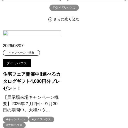
#ダイワハウス
さらに絞り込む
さらに絞り込む
カテゴリー
すべて
イベント
見学会
宅地・分譲住宅
2026/08/07
キャンペーン・特典
お知らせ
キャンペーン・特典
ダイワハウス
ハッシュタグ
住宅フェア開催中‼選べるカ
##スウェーデンハウス ＃キャンペーン ＃イベント
タログギフト4,000円分プレ
##スウェーデンハウス ＃内覧会 ＃イベント
##一斉現場見学会
ゼント！
##一斉現場見学会 #完成現場 #スウェーデンハウスの分譲住宅
【展示場来場キャンペーン概
#,ライフプランン
#1000万円プレゼントキャンペーン
#100年住宅
要】2026年７月2日～９月30
#1日限定イベント
#1級建築士
#2024年
#2025年断熱仕様
日の期間中、大和ハウ…
#2026年カレンダー
#20時から見学
#2世帯住宅
#キャンペーン
#ダイワハウス
#3/28（木）NEW OPEN
#35周年
#3F建て
#大和ハウス