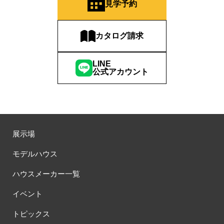
#おしやれな家づくり
#おひさまハイム
#お土地探し
見学予約
#お子さま連れOK
#お子さんと一緒に
#お子様
#お子様も楽しめる
#お子様向け
#お子様歓迎
#お宅見学
カタログ請求
#お客様満足度
#お家づくり
#お年玉
#お庭
#お役立ち情報
#お得
#お得な家づくり
#お得な情報
LINE
#お得情報
#お散歩
#お散歩見学会
#お正月
#お知らせ
公式アカウント
#お米券
#お花見
#お金の話相談会
#かき氷
#かけっこ
#かしこい家づくり
#きこりん
#きれいなまち
#こだわりたい方
#こだわりの家づくり
#これからの住宅選び
#ご予約不要
#ご入居宅
#ご入居宅見学
#ご成約特典
展示場
#ご来場WEB予約キャンペンーン
#ご来場WEB予約キャンペーン
#ご来場キャンペーン
#ご来場プレゼント
#ご来場予約フェア
モデルハウス
#さいたま市
#さいたま市注文住宅
#さいたま市浦和区領家
ハウスメーカー一覧
#さよならキャンペーン
#さらぽか
#さわやかハイム
#しっくい
#すみっコぐらし
#すみりん
#そらのま
イベント
#とうもろこし味来収穫体験付
#なんでも相談
トピックス
#はじめての家づくり
#ひのき
#へーベルハウス