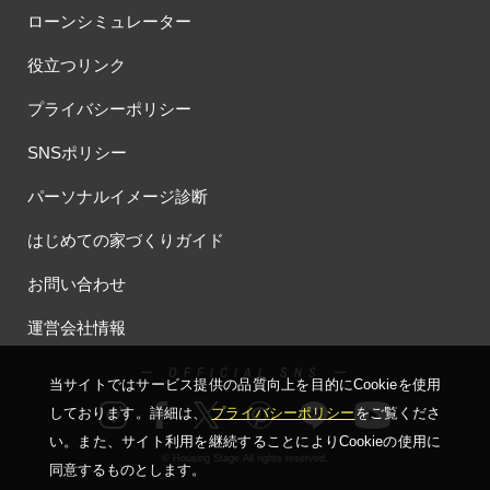
#ほったらかし見学会
#まちびらき
#みらいエコ住宅2026
ローンシミュレーター
#もりぞう
#もりぞうの家
#もるぞう
#ゆっくり見学
役立つリンク
#アイ
#アイシングクッキー
#アイスプレゼント
#アイスマート
#アイ工務店
#アウトドアスタイル
プライバシーポリシー
#アウトドアリビング
#アウトドアリビングフェア
SNSポリシー
#アキュラホーム
#アクアリュウム
#アクセサリーワークショップ
#アルネットホーム
#アレルギー
#アールギャラリー
パーソナルイメージ診断
#イズ熊谷展示場
#イヌ・ネコ
#イベント
#イベント情報
はじめての家づくりガイド
#インスタ
#インスタグラム
#インスタライブ
#インテリア
お問い合わせ
#インテリアキッチン
#インナーガレージ
#イースター
#ウィザースホーム
#ウェブ予約限定
#エアコンのいらない家
運営会社情報
#エアロハス
#エネレボZ
#エリア（上尾市）
#エリア（全国一斉）
#エリア（埼玉県）
#オシャレ
ー OFFICIAL SNS ー
当サイトではサービス提供の品質向上を⽬的にCookieを使⽤
#オンライン
#オンラインセミナー
#オンライン工場ツアー
しております。詳細は、
プライバシーポリシー
をご覧くださ
#オンライン工場見学
#オンライン相談
#オンライン相談会
い。
また、サイト利⽤を継続することによりCookieの使⽤に
#オンライン相談窓口
#オンライン見学会
#オーダーキッチン
© Housing Stage All rights reserved.
同意するものとします。
#オーナ―様宅ツアー
#オーナー住宅