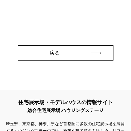
#3か月で土地を決める
#3階建
#3階建て
#3階建分譲地
#45階
#4年連続世界記録達成
#5階建て見学会 完成
#6/1(土）GRAND OPEN
#6月限定
#6月限定イベント
#8/19・8/20
#8/1～9/30
#Amazonギフトカード
#amazonギフトカードプレゼント
#Amazonギフトプレゼント
#Amazonギフトプレゼントキャンペーン
#BALMUDA
#BinO
#DaiwaHouse
#DESIGN OFFICE
#English available
戻る
#EnglishOK
#FPセミナー
#FP相談会
#Germoglio
#GRAND OPEN
#GWイベント
#GWイベント展示場
#GWキャンペーン
#GXフェア
#GX型志向住宅
#GX志向型住宅
#gx相談会
#GX補助金
#HD日本ハウス
#HEBEL HAUS
#HInokiya
#HUGme
#iDeCo
#IH
#instagram
#instalive
#IOT
#lifeknit desgin
#LIXIL
住宅展示場・モデルハウスの情報サイト
#LUXURY CAMPAIGN
#Luxury Festa
#Naturia
総合住宅展示場 ハウジングステージ
#NEW OPEN
#newモデルハウス
#NISA
#OPENHOUSE
#Panasonic Homes
#panasonichomes
#Panasonicショールーム
埼玉県、東京都、神奈川県など首都圏に多数の住宅展示場を展開
#PAWTNER
#PayPayポイントプレゼント
するハウジングステージでは、新築や建て替えをはじめ、リフォ