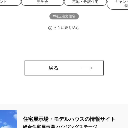
ント
見学会
宅地・分譲住宅
キャン
#埼玉注文住宅
さらに絞り込む
さらに絞り込む
。
宅地・分譲住宅
キャンペーン・特典
お知らせ
戻る
ペーン ＃イベント
##スウェーデンハウス ＃内覧会 ＃イベント
##一斉
#スウェーデンハウスの分譲住宅
#,ライフプランン
#1000万円プレゼント
#2024年
#2025年断熱仕様
#2026年カレンダー
#20時から見学
住宅展示場・モデルハウスの情報サイト
周年
#3F建て
#3か月で土地を決める
#3階建
#3階建て
#3階建分
総合住宅展示場 ハウジングステージ
て見学会 完成
#6/1(土）GRAND OPEN
#6月限定
#6月限定イベント