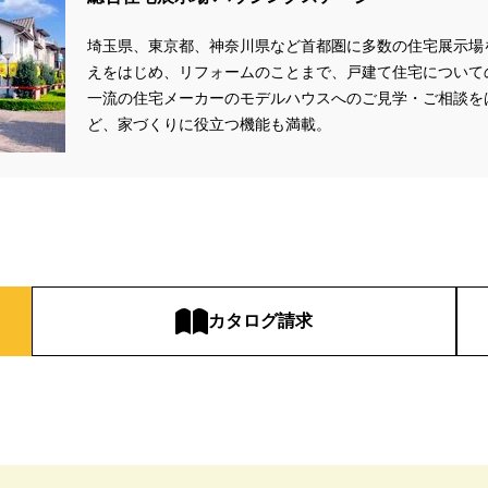
zonギフトカードプレゼント
#Amazonギフトプレゼント
#Amazonギフト
埼玉県、東京都、神奈川県など首都圏に多数の住宅展示場
aHouse
#DESIGN OFFICE
#English available
#EnglishOK
#FPセ
えをはじめ、リフォームのことまで、戸建て住宅について
#GWイベント
#GWイベント展示場
#GWキャンペーン
#GXフェア
一流の住宅メーカーのモデルハウスへのご見学・ご相談を
#GX補助金
#HD日本ハウス
#HEBEL HAUS
#HInokiya
#HUGme
ど、家づくりに役立つ機能も満載。
sgin
#LIXIL
#LUXURY CAMPAIGN
#Luxury Festa
#Naturia
#
nasonic Homes
#panasonichomes
#Panasonicショールーム
#PAWT
#QUOカードプレゼント
#QUOカードｐａｙプレゼントキャンペーン
#RAKU 
DGsな家
#select PACKAGE
#se構法
#Skye5
#SR
#sumitomo fo
ife Museum
#WEB
#WEBおうち見学会
#WEBでマイホーム
#WE
定キャンペーン
#WEB予約限定来場特典
#WEB予約＆ご来場
#WEB来場
カタログ請求
#W基礎断熱
#W断熱
#W断熱フェア
#xevoΣ
#YouTube
#Y
ラスエネルギー住宅
#ZEH仕様標準
#Z空調
#【9/１防災の日】
#【
#あったかい
#あったかハイム
#いいとこどり、始まる。
#いい暮ら
れ
#おしゃれな家づくり
#おしやれな家づくり
#おひさまハイム
#
#お子様も楽しめる
#お子様向け
#お子様歓迎
#お宅見学
#お客様
情報
#お得
#お得な家づくり
#お得な情報
#お得情報
#お散歩