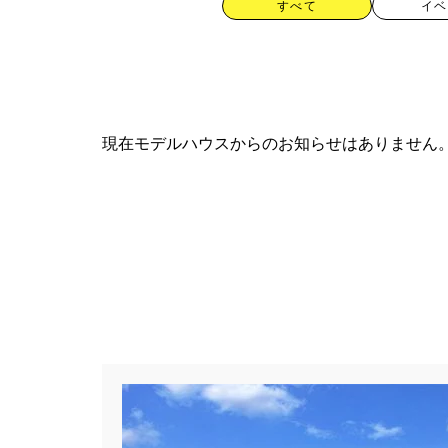
すべて
イベ
現在モデルハウスからのお知らせはありません
カテゴリー
すべて
イベント
見学会
ハッシュタグ
##スウェーデンハウス ＃キャン
##一斉現場見学会 #完成現場 
#1日限定イベント
#1級建築士
#3/28（木）NEW OPEN
#35
#4年連続世界記録達成
#5階建