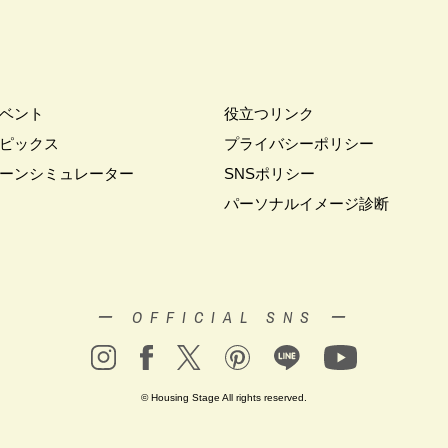
#お金の話相談会
#かき氷
#かけっこ
#かしこい家づくり
#き
家づくり
#これからの住宅選び
#ご予約不要
#ご入居宅
#ご入居宅見
#ご来場WEB予約キャンペーン
#ご来場キャンペーン
#ご来場プレゼント
住宅
#さいたま市浦和区領家
#さよならキャンペーン
#さらぽか
#
ベント
役立つリンク
#そらのま
#とうもろこし味来収穫体験付
#なんでも相談
#はじめて
ピックス
プライバシーポリシー
し見学会
#まちびらき
#みらいエコ住宅2026
#もりぞう
#もりぞう
ーンシミュレーター
SNSポリシー
イシングクッキー
#アイスプレゼント
#アイスマート
#アイ工務店
パーソナルイメージ診断
ドアリビングフェア
#アキュラホーム
#アクアリュウム
#アクセサリー
ー
#アールギャラリー
#イズ熊谷展示場
#イヌ・ネコ
#イベント
イブ
#インテリア
#インテリアキッチン
#インナーガレージ
#イー
いらない家
#エアロハス
#エネレボZ
#エリア（上尾市）
#エリア（
ー OFFICIAL SNS ー
オンラインセミナー
#オンライン工場ツアー
#オンライン工場見学
#オ
イン見学会
#オーダーキッチン
#オーナ―様宅ツアー
#オーナー住宅
家庭訪問
#オーナー様宅見学
#オーナー様宅見学会
#オーナー様限定
© Housing Stage All rights reserved.
ウス・アーキテクト
#オープン記念
#カタログ
#カタログ請求者様限定
#ガレージ
#ガレージハウス
#キッズコーナー
#キッズルームあり
#