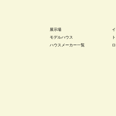
#お知らせ
#お米券
#お花見
#こだわりたい方
#こだわりの
#ご来場WEB予約キャンペンーン
#さいたま市
#さいたま市注文
展示場
イ
#すみっコぐらし
#すみりん
モデルハウス
ト
#へーベルハウス
#ほったらか
ハウスメーカー一覧
ロ
#ゆっくり見学
#アイ
#ア
#アウトドアリビング
#アウト
#アルネットホーム
#アレルギ
#インスタグラム
#インスタラ
#ウェブ予約限定
#エアコンの
#オシャレ
#オンライン
#
#オンライン相談窓口
#オンラ
#オーナー様宅
#オーナー様宅
#オープンハウス
#オープンハ
#カースペース
#ガラポン