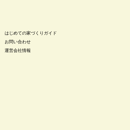
こりん
#きれいなまち
学
#ご成約特典
#ご来場予約フェア
さわやかハイム
#しっくい
はじめての家づくりガイド
の家づくり
#ひのき
お問い合わせ
の家
#もるぞう
運営会社情報
#アウトドアスタイル
ワークショップ
#イベント情報
#インスタ
スター
#ウィザースホーム
全国一斉）
#エリア（埼玉県）
ンライン相談
#オンライン相談会
#オーナー様の生の声が聴ける！
#オーナ様宅見学会
#オープン
#カビ・ダニ・臭い
キッチン
#キッチンカー