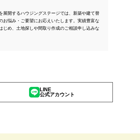
プレゼントキャンペーン
を展開するハウジングステージでは、新築や建て替
ミナー
#FP相談会
のお悩み・ご要望にお応えいたします。実績豊富な
#GX型志向住宅
はじめ、土地探しや間取り作成のご相談申し込みな
#iDeCo
#IH
#instagram
NEW OPEN
#newモデルハウス
NER
SPA Staition
restry
#TLM
Bイベント
#WEBセミナー
特典
#web見学会
LINE
公式アカウント
outube LIVE
#YouTube配信
家族と暮らしを守る住まいづくり】
し
#えらべる
お土地探し
#お子さま連れOK
満足度
#お家づくり
#お散歩見学会
#お正月