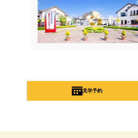
#Amazonギフトカード
#ama
#BALMUDA
#BinO
#Daiw
#Germoglio
#GRAND OPEN
#GX志向型住宅
#gx相談会
#instalive
#IOT
#lifeknit de
#NISA
#OPENHOUSE
#Pa
#PayPayポイントプレゼント
#Ready Made Houshinng.
#S
#TOKYOWOOD
#Tomorrow's L
#WEB予約限定
#WEB予約限
見学予約
#wonder HAUS
#wonderhaus
#Z
#zeh
#ZEHを超えるプ
#【間取り相談会】
#あざみ野
#おうち見学ウィーク
#おしゃ
#お子さんと一緒に
#お子様
#お年玉
#お庭
#お役立ち