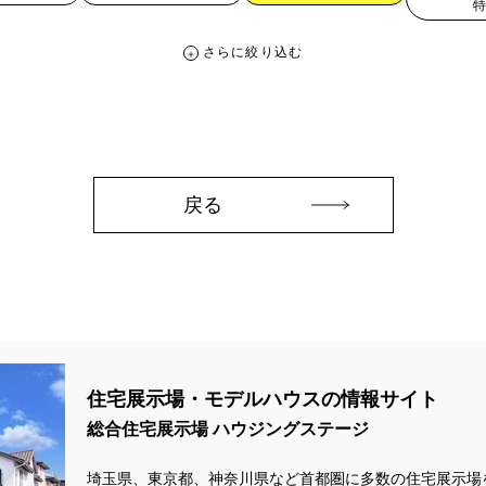
さらに絞り込む
さらに絞り込む
。
宅地・分譲住宅
キャンペーン・特典
お知らせ
戻る
ペーン ＃イベント
##スウェーデンハウス ＃内覧会 ＃イベント
##一斉
#スウェーデンハウスの分譲住宅
#,ライフプランン
#1000万円プレゼント
#2024年
#2025年断熱仕様
#2026年カレンダー
#20時から見学
住宅展示場・モデルハウスの情報サイト
周年
#3F建て
#3か月で土地を決める
#3階建
#3階建て
#3階建分
総合住宅展示場 ハウジングステージ
て見学会 完成
#6/1(土）GRAND OPEN
#6月限定
#6月限定イベント
zonギフトカードプレゼント
#Amazonギフトプレゼント
#Amazonギフト
埼玉県、東京都、神奈川県など首都圏に多数の住宅展示場