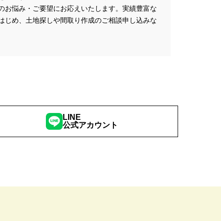
ミナー
#FP相談会
のお悩み・ご要望にお応えいたします。実績豊富な
#GX型志向住宅
はじめ、土地探しや間取り作成のご相談申し込みな
#iDeCo
#IH
#instagram
NEW OPEN
#newモデルハウス
NER
SPA Staition
restry
#TLM
Bイベント
#WEBセミナー
特典
#web見学会
LINE
公式アカウント
outube LIVE
#YouTube配信
家族と暮らしを守る住まいづくり】
し
#えらべる
お土地探し
#お子さま連れOK
満足度
#お家づくり
#お散歩見学会
#お正月
こりん
#きれいなまち