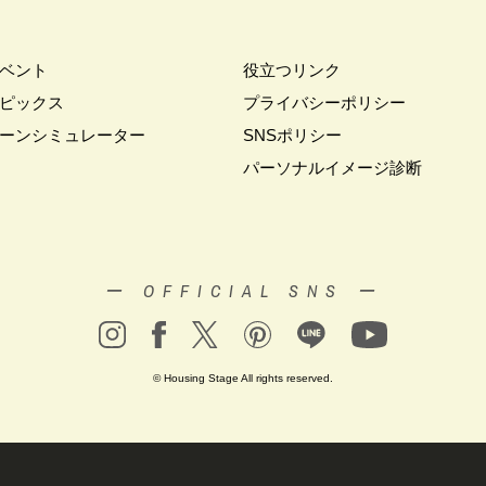
家づくり
#これからの住宅選び
#ご予約不要
#ご入居宅
#ご入居宅見
#ご来場WEB予約キャンペーン
#ご来場キャンペーン
#ご来場プレゼント
住宅
#さいたま市浦和区領家
#さよならキャンペーン
#さらぽか
#
ベント
役立つリンク
#そらのま
#とうもろこし味来収穫体験付
#なんでも相談
#はじめて
ピックス
プライバシーポリシー
し見学会
#まちびらき
#みらいエコ住宅2026
#もりぞう
#もりぞう
ーンシミュレーター
SNSポリシー
イシングクッキー
#アイスプレゼント
#アイスマート
#アイ工務店
パーソナルイメージ診断
ドアリビングフェア
#アキュラホーム
#アクアリュウム
#アクセサリー
ー
#アールギャラリー
#イズ熊谷展示場
#イヌ・ネコ
#イベント
イブ
#インテリア
#インテリアキッチン
#インナーガレージ
#イー
いらない家
#エアロハス
#エネレボZ
#エリア（上尾市）
#エリア（
ー OFFICIAL SNS ー
オンラインセミナー
#オンライン工場ツアー
#オンライン工場見学
#オ
イン見学会
#オーダーキッチン
#オーナ―様宅ツアー
#オーナー住宅
家庭訪問
#オーナー様宅見学
#オーナー様宅見学会
#オーナー様限定
© Housing Stage All rights reserved.
ウス・アーキテクト
#オープン記念
#カタログ
#カタログ請求者様限定
#ガレージ
#ガレージハウス
#キッズコーナー
#キッズルームあり
#
#キャンペーン情報
#キャンペーン開催中
#キラテックタイル
#ク