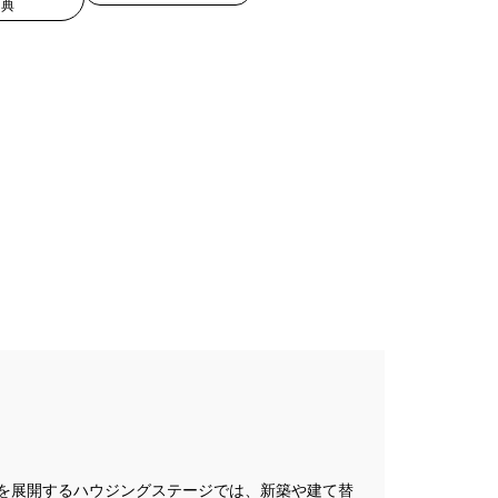
特典
現場見学会
キャンペーン
#100年住宅
#2世帯住宅
譲地
#45階
#8/19・8/20
#8/1～9/30
プレゼントキャンペーン
を展開するハウジングステージでは、新築や建て替