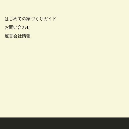
学
#ご成約特典
#ご来場予約フェア
さわやかハイム
#しっくい
はじめての家づくりガイド
の家づくり
#ひのき
お問い合わせ
の家
#もるぞう
運営会社情報
#アウトドアスタイル
ワークショップ
#イベント情報
#インスタ
スター
#ウィザースホーム
全国一斉）
#エリア（埼玉県）
ンライン相談
#オンライン相談会
#オーナー様の生の声が聴ける！
#オーナ様宅見学会
#オープン
#カビ・ダニ・臭い
キッチン
#キッチンカー
アトロ断熱フェア
#クオカード