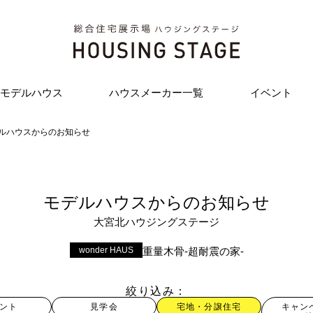
モデルハウス
ハウスメーカー一覧
イベント
ルハウスからのお知らせ
モデルハウスからのお知らせ
大宮北ハウジングステージ
wonder HAUS
重量木骨-超耐震の家-
絞り込み
ント
見学会
宅地・分譲住宅
キャン