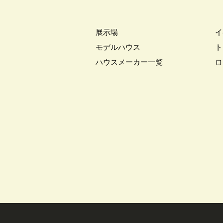
#こだわりたい方
#こだわりの
#ご来場WEB予約キャンペンーン
#さいたま市
#さいたま市注文
展示場
イ
#すみっコぐらし
#すみりん
モデルハウス
ト
#へーベルハウス
#ほったらか
ハウスメーカー一覧
ロ
#ゆっくり見学
#アイ
#ア
#アウトドアリビング
#アウト
#アルネットホーム
#アレルギ
#インスタグラム
#インスタラ
#ウェブ予約限定
#エアコンの
#オシャレ
#オンライン
#
#オンライン相談窓口
#オンラ
#オーナー様宅
#オーナー様宅
#オープンハウス
#オープンハ
#カースペース
#ガラポン
#キッチン収納
#キャンペーン