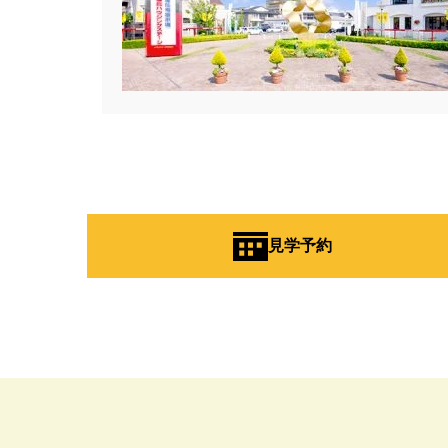
#BALMUDA
#BinO
#Daiw
#Germoglio
#GRAND OPEN
#GX志向型住宅
#gx相談会
#instalive
#IOT
#lifeknit de
#NISA
#OPENHOUSE
#Pa
#PayPayポイントプレゼント
#Ready Made Houshinng.
#S
#TOKYOWOOD
#Tomorrow's L
#WEB予約限定
#WEB予約限
見学予約
#wonder HAUS
#wonderhaus
#Z
#zeh
#ZEHを超えるプ
#【間取り相談会】
#あざみ野
#おうち見学ウィーク
#おしゃ
#お子さんと一緒に
#お子様
#お年玉
#お庭
#お役立ち
#お知らせ
#お米券
#お花見