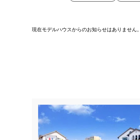
現在モデルハウスからのお知らせはありません
カテゴリー
すべて
イベント
見学会
ハッシュタグ
##スウェーデンハウス ＃キャン
##一斉現場見学会 #完成現場 
#1日限定イベント
#1級建築士
#3/28（木）NEW OPEN
#35
#4年連続世界記録達成
#5階建
#Amazonギフトカード
#ama