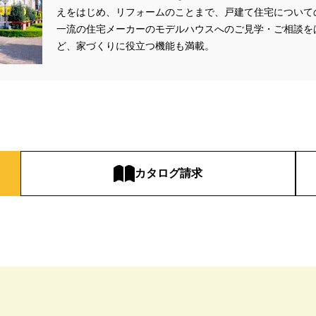
aHouse
#DESIGN OFFICE
#English available
#EnglishOK
#FPセ
えをはじめ、リフォームのことまで、戸建て住宅について
#GWイベント
#GWイベント展示場
#GWキャンペーン
#GXフェア
一流の住宅メーカーのモデルハウスへのご見学・ご相談を
#GX補助金
#HD日本ハウス
#HEBEL HAUS
#HInokiya
#HUGme
ど、家づくりに役立つ機能も満載。
sgin
#LIXIL
#LUXURY CAMPAIGN
#Luxury Festa
#Naturia
#
nasonic Homes
#panasonichomes
#Panasonicショールーム
#PAWT
#QUOカードプレゼント
#QUOカードｐａｙプレゼントキャンペーン
#RAKU 
DGsな家
#select PACKAGE
#se構法
#Skye5
#SR
#sumitomo fo
ife Museum
#WEB
#WEBおうち見学会
#WEBでマイホーム
#WE
定キャンペーン
#WEB予約限定来場特典
#WEB予約＆ご来場
#WEB来場
カタログ請求
#W基礎断熱
#W断熱
#W断熱フェア
#xevoΣ
#YouTube
#Y
ラスエネルギー住宅
#ZEH仕様標準
#Z空調
#【9/１防災の日】
#【
#あったかい
#あったかハイム
#いいとこどり、始まる。
#いい暮ら
れ
#おしゃれな家づくり
#おしやれな家づくり
#おひさまハイム
#
#お子様も楽しめる
#お子様向け
#お子様歓迎
#お宅見学
#お客様
情報
#お得
#お得な家づくり
#お得な情報
#お得情報
#お散歩
#お金の話相談会
#かき氷
#かけっこ
#かしこい家づくり
#き