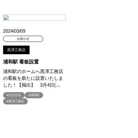
#3か月で土地を決める
#3階建
#3階建て
#3階建分譲地
#45階
#4年連続世界記録達成
#5階建て見学会 完成
#6/1(土）GRAND OPEN
#6月限定
#6月限定イベント
#8/19・8/20
#8/1～9/30
#Amazonギフトカード
2024/03/09
#amazonギフトカードプレゼント
#Amazonギフトプレゼント
お知らせ
#Amazonギフトプレゼントキャンペーン
#BALMUDA
#BinO
黒澤工務店
#DaiwaHouse
#DESIGN OFFICE
#English available
#EnglishOK
#FPセミナー
#FP相談会
#Germoglio
浦和駅 看板設置
#GRAND OPEN
#GWイベント
#GWイベント展示場
浦和駅のホームへ黒澤工務店
の看板を新たに設置いたしま
#GWキャンペーン
#GXフェア
#GX型志向住宅
した！【掲出】 3月4日(…
#GX志向型住宅
#gx相談会
#GX補助金
#HD日本ハウス
#HEBEL HAUS
#HInokiya
#HUGme
#iDeCo
#IH
#注文住宅
#浦和駅
#黒澤工務店
#instagram
#instalive
#IOT
#lifeknit desgin
#LIXIL
#LUXURY CAMPAIGN
#Luxury Festa
#Naturia
#NEW OPEN
#newモデルハウス
#NISA
#OPENHOUSE
#Panasonic Homes
#panasonichomes
#Panasonicショールーム
#PAWTNER
#PayPayポイントプレゼント