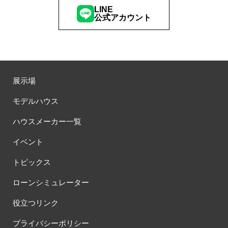
#ほったらかし見学会
#まちびらき
#みらいエコ住宅2026
LINE
公式アカウント
#もりぞう
#もりぞうの家
#もるぞう
#ゆっくり見学
#アイ
#アイシングクッキー
#アイスプレゼント
#アイスマート
#アイ工務店
#アウトドアスタイル
#アウトドアリビング
#アウトドアリビングフェア
#アキュラホーム
#アクアリュウム
#アクセサリーワークショップ
展示場
#アルネットホーム
#アレルギー
#アールギャラリー
モデルハウス
#イズ熊谷展示場
#イヌ・ネコ
#イベント
#イベント情報
#インスタ
#インスタグラム
#インスタライブ
#インテリア
ハウスメーカー一覧
#インテリアキッチン
#インナーガレージ
#イースター
イベント
#ウィザースホーム
#ウェブ予約限定
#エアコンのいらない家
#エアロハス
#エネレボZ
#エリア（上尾市）
トピックス
#エリア（全国一斉）
#エリア（埼玉県）
#オシャレ
ローンシミュレーター
#オンライン
#オンラインセミナー
#オンライン工場ツアー
#オンライン工場見学
#オンライン相談
#オンライン相談会
役立つリンク
#オンライン相談窓口
#オンライン見学会
#オーダーキッチン
プライバシーポリシー
#オーナ―様宅ツアー
#オーナー住宅