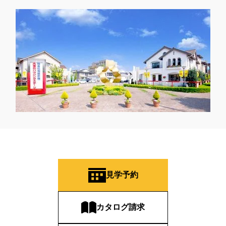
#おしやれな家づくり
#おひさまハイム
#お土地探し
#お子さま連れOK
#お子さんと一緒に
#お子様
#お子様も楽しめる
#お子様向け
#お子様歓迎
#お宅見学
#お客様満足度
#お家づくり
#お年玉
#お庭
#お役立ち情報
#お得
#お得な家づくり
#お得な情報
#お得情報
#お散歩
#お散歩見学会
#お正月
#お知らせ
#お米券
#お花見
#お金の話相談会
#かき氷
#かけっこ
#かしこい家づくり
#きこりん
#きれいなまち
#こだわりたい方
#こだわりの家づくり
#これからの住宅選び
#ご予約不要
#ご入居宅
#ご入居宅見学
#ご成約特典
#ご来場WEB予約キャンペンーン
#ご来場WEB予約キャンペーン
#ご来場キャンペーン
#ご来場プレゼント
#ご来場予約フェア
#さいたま市
#さいたま市注文住宅
#さいたま市浦和区領家
見学予約
#さよならキャンペーン
#さらぽか
#さわやかハイム
#しっくい
#すみっコぐらし
#すみりん
#そらのま
カタログ請求
#とうもろこし味来収穫体験付
#なんでも相談
#はじめての家づくり
#ひのき
#へーベルハウス