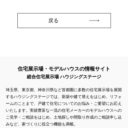
#QUOカードプレゼント
#QUOカードｐａｙプレゼントキャンペーン
#RAKU SPA Staition
#Ready Made Houshinng.
#SDGsな家
戻る
#select PACKAGE
#se構法
#Skye5
#SR
#sumitomo forestry
#TLM
#TOKYOWOOD
#Tomorrow's Life Museum
#WEB
#WEBおうち見学会
#WEBでマイホーム
#WEBイベント
#WEBセミナー
#WEB予約限定
#WEB予約限定キャンペーン
#WEB予約限定来場特典
#WEB予約＆ご来場
#WEB来場特典
#web見学会
#wonder HAUS
#wonderhaus
#W基礎断熱
住宅展示場・モデルハウスの情報サイト
#W断熱
#W断熱フェア
#xevoΣ
#YouTube
#Youtube LIVE
総合住宅展示場 ハウジングステージ
#YouTube配信
#Z
#zeh
#ZEHを超えるプラスエネルギー住宅
埼玉県、東京都、神奈川県など首都圏に多数の住宅展示場を展開
#ZEH仕様標準
#Z空調
#【9/１防災の日】
するハウジングステージでは、新築や建て替えをはじめ、リフォ
#【家族と暮らしを守る住まいづくり】
#【間取り相談会】
ームのことまで、戸建て住宅についてのお悩み・ご要望にお応え
#あざみ野
#あったかい
#あったかハイム
いたします。実績豊富な一流の住宅メーカーのモデルハウスへの
#いいとこどり、始まる。
#いい暮らし
#えらべる
ご見学・ご相談をはじめ、土地探しや間取り作成のご相談申し込
#おうち見学ウィーク
#おしゃれ
#おしゃれな家づくり
みなど、家づくりに役立つ機能も満載。