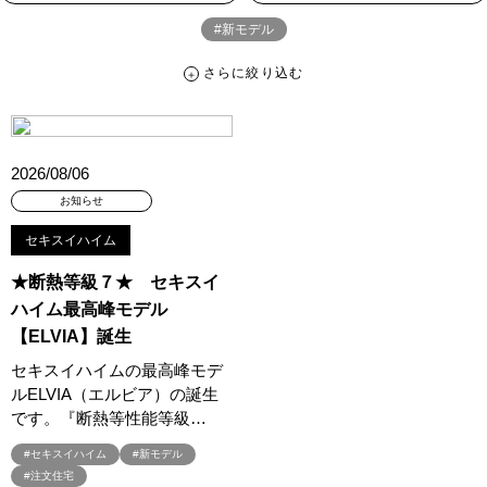
#新モデル
さらに絞り込む
さらに絞り込む
カテゴリー
すべて
イベント
見学会
宅地・分譲住宅
2026/08/06
キャンペーン・特典
お知らせ
お知らせ
セキスイハイム
ハッシュタグ
★断熱等級７★ セキスイ
##スウェーデンハウス ＃キャンペーン ＃イベント
ハイム最高峰モデル
##スウェーデンハウス ＃内覧会 ＃イベント
##一斉現場見学会
【ELVIA】誕生
##一斉現場見学会 #完成現場 #スウェーデンハウスの分譲住宅
セキスイハイムの最高峰モデ
#,ライフプランン
#1000万円プレゼントキャンペーン
#100年住宅
ルELVIA（エルビア）の誕生
#1日限定イベント
#1級建築士
#2024年
#2025年断熱仕様
です。『断熱等性能等級…
#2026年カレンダー
#20時から見学
#2世帯住宅
#セキスイハイム
#新モデル
#3/28（木）NEW OPEN
#35周年
#3F建て
#注文住宅