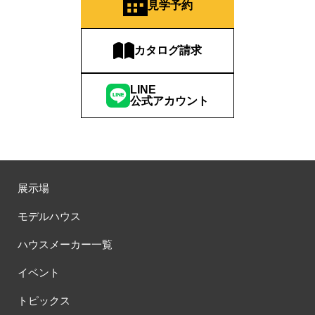
#お子さま連れOK
#お子さんと一緒に
#お子様
見学予約
#お子様も楽しめる
#お子様向け
#お子様歓迎
#お宅見学
#お客様満足度
#お家づくり
#お年玉
#お庭
カタログ請求
#お役立ち情報
#お得
#お得な家づくり
#お得な情報
#お得情報
#お散歩
#お散歩見学会
#お正月
#お知らせ
LINE
#お米券
#お花見
#お金の話相談会
#かき氷
#かけっこ
公式アカウント
#かしこい家づくり
#きこりん
#きれいなまち
#こだわりたい方
#こだわりの家づくり
#これからの住宅選び
#ご予約不要
#ご入居宅
#ご入居宅見学
#ご成約特典
#ご来場WEB予約キャンペンーン
#ご来場WEB予約キャンペーン
展示場
#ご来場キャンペーン
#ご来場プレゼント
#ご来場予約フェア
#さいたま市
#さいたま市注文住宅
#さいたま市浦和区領家
モデルハウス
#さよならキャンペーン
#さらぽか
#さわやかハイム
ハウスメーカー一覧
#しっくい
#すみっコぐらし
#すみりん
#そらのま
#とうもろこし味来収穫体験付
#なんでも相談
イベント
#はじめての家づくり
#ひのき
#へーベルハウス
トピックス
#ほったらかし見学会
#まちびらき
#みらいエコ住宅2026