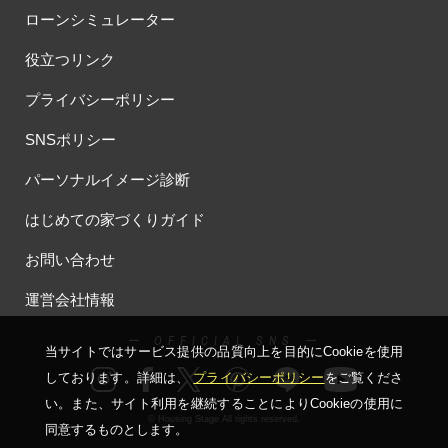
#もりぞう
#もりぞうの家
#もるぞう
#ゆっくり見学
ローンシミュレーター
#アイ
#アイシングクッキー
#アイスプレゼント
役立つリンク
#アイスマート
#アイ工務店
#アウトドアスタイル
#アウトドアリビング
#アウトドアリビングフェア
プライバシーポリシー
#アキュラホーム
#アクアリュウム
#アクセサリーワークショップ
SNSポリシー
#アルネットホーム
#アレルギー
#アールギャラリー
#イズ熊谷展示場
#イヌ・ネコ
#イベント
#イベント情報
パーソナルイメージ診断
#インスタ
#インスタグラム
#インスタライブ
#インテリア
はじめての家づくりガイド
#インテリアキッチン
#インナーガレージ
#イースター
お問い合わせ
#ウィザースホーム
#ウェブ予約限定
#エアコンのいらない家
#エアロハス
#エネレボZ
#エリア（上尾市）
運営会社情報
#エリア（全国一斉）
#エリア（埼玉県）
#オシャレ
#オンライン
#オンラインセミナー
#オンライン工場ツアー
ー OFFICIAL SNS ー
当サイトではサービス提供の品質向上を⽬的にCookieを使⽤
#オンライン工場見学
#オンライン相談
#オンライン相談会
しております。詳細は、
プライバシーポリシー
をご覧くださ
#オンライン相談窓口
#オンライン見学会
#オーダーキッチン
い。
また、サイト利⽤を継続することによりCookieの使⽤に
#オーナ―様宅ツアー
#オーナー住宅
© Housing Stage All rights reserved.
同意するものとします。
#オーナー様の生の声が聴ける！
#オーナー様宅