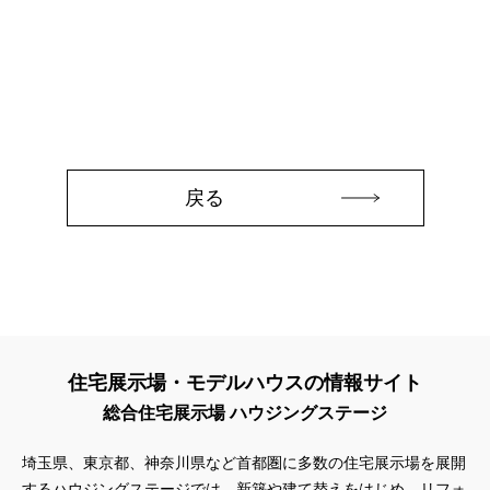
#3か月で土地を決める
#3階建
#3階建て
#3階建分譲地
#45階
#4年連続世界記録達成
#5階建て見学会 完成
#6/1(土）GRAND OPEN
#6月限定
#6月限定イベント
#8/19・8/20
#8/1～9/30
#Amazonギフトカード
#amazonギフトカードプレゼント
#Amazonギフトプレゼント
#Amazonギフトプレゼントキャンペーン
#BALMUDA
#BinO
#DaiwaHouse
#DESIGN OFFICE
#English available
戻る
#EnglishOK
#FPセミナー
#FP相談会
#Germoglio
#GRAND OPEN
#GWイベント
#GWキャンペーン
#GXフェア
#GX型志向住宅
#GX志向型住宅
#gx相談会
#GX補助金
#HD日本ハウス
#HEBEL HAUS
#HInokiya
#HUGme
#iDeCo
#IH
#instagram
#instalive
#IOT
#lifeknit desgin
#LIXIL
#LUXURY CAMPAIGN
#Luxury Festa
住宅展示場・モデルハウスの情報サイト
#Naturia
#NEW OPEN
#newモデルハウス
#NISA
総合住宅展示場 ハウジングステージ
#OPENHOUSE
#Panasonic Homes
#panasonichomes
#Panasonicショールーム
#PAWTNER
埼玉県、東京都、神奈川県など首都圏に多数の住宅展示場を展開
#PayPayポイントプレゼント
#QUOカードプレゼント
するハウジングステージでは、新築や建て替えをはじめ、リフォ