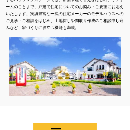
#QUOカードｐａｙプレゼントキャンペーン
#RAKU SPA Staition
ームのことまで、戸建て住宅についてのお悩み・ご要望にお応え
いたします。実績豊富な一流の住宅メーカーのモデルハウスへの
#Ready Made Houshinng.
#SDGsな家
#select PACKAGE
ご見学・ご相談をはじめ、土地探しや間取り作成のご相談申し込
#se構法
#Skye5
#SR
#sumitomo forestry
#TLM
みなど、家づくりに役立つ機能も満載。
#TOKYOWOOD
#Tomorrow's Life Museum
#WEB
#WEBおうち見学会
#WEBでマイホーム
#WEBイベント
#WEBセミナー
#WEB予約限定
#WEB予約限定キャンペーン
#WEB予約限定来場特典
#WEB予約＆ご来場
#WEB来場特典
#web見学会
#wonder HAUS
#wonderhaus
#W基礎断熱
#W断熱
#W断熱フェア
#xevoΣ
#YouTube
#Youtube LIVE
#YouTube配信
#Z
#zeh
#ZEHを超えるプラスエネルギー住宅
#ZEH仕様標準
#Z空調
#【9/１防災の日】
#【家族と暮らしを守る住まいづくり】
#【間取り相談会】
#あざみ野
#あったかい
#あったかハイム
#いいとこどり、始まる。
#いい暮らし
#えらべる
#おうち見学ウィーク
#おしゃれ
#おしゃれな家づくり
#おしやれな家づくり
#おひさまハイム
#お土地探し