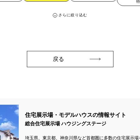
さらに絞り込む
さらに絞り込む
。
宅地・分譲住宅
キャンペーン・特典
お知らせ
戻る
ペーン ＃イベント
##スウェーデンハウス ＃内覧会 ＃イベント
##一斉
#スウェーデンハウスの分譲住宅
#,ライフプランン
#1000万円プレゼント
#2024年
#2025年断熱仕様
#2026年カレンダー
#20時から見学
住宅展示場・モデルハウスの情報サイト
周年
#3F建て
#3か月で土地を決める
#3階建
#3階建て
#3階建分
総合住宅展示場 ハウジングステージ
て見学会 完成
#6/1(土）GRAND OPEN
#6月限定
#6月限定イベント
zonギフトカードプレゼント
#Amazonギフトプレゼント
#Amazonギフト
埼玉県、東京都、神奈川県など首都圏に多数の住宅展示場