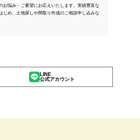
ミナー
#FP相談会
のお悩み・ご要望にお応えいたします。実績豊富な
#GX型志向住宅
はじめ、土地探しや間取り作成のご相談申し込みな
#iDeCo
#IH
#instagram
NEW OPEN
#newモデルハウス
NER
SPA Staition
restry
#TLM
Bイベント
#WEBセミナー
特典
#web見学会
LINE
公式アカウント
outube LIVE
#YouTube配信
家族と暮らしを守る住まいづくり】
し
#えらべる
お土地探し
#お子さま連れOK
満足度
#お家づくり
#お散歩見学会
#お正月
こりん
#きれいなまち