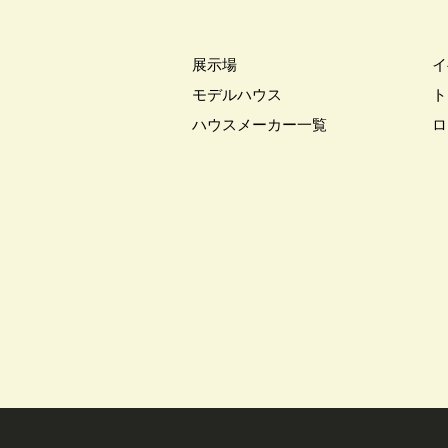
#こだわりたい方
#こだわりの
#ご来場WEB予約キャンペンーン
#さいたま市
#さいたま市注文
展示場
イ
#すみっコぐらし
#すみりん
モデルハウス
ト
#へーベルハウス
#ほったらか
ハウスメーカー一覧
ロ
#ゆっくり見学
#アイ
#ア
#アウトドアリビング
#アウト
#アルネットホーム
#アレルギ
#インスタグラム
#インスタラ
#ウェブ予約限定
#エアコンの
#オシャレ
#オンライン
#
#オンライン相談窓口
#オンラ
#オーナー様宅
#オーナー様宅
#オープンハウス
#オープンハ
#カースペース
#ガラポン
#キッチン収納
#キャンペーン