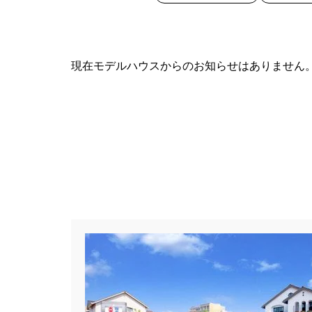
現在モデルハウスからのお知らせはありません
カテゴリー
すべて
イベント
見学会
ハッシュタグ
##スウェーデンハウス ＃キャン
##一斉現場見学会 #完成現場 
#1日限定イベント
#1級建築士
#3/28（木）NEW OPEN
#35
#4年連続世界記録達成
#5階建
#Amazonギフトカード
#ama