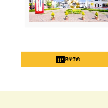
#BALMUDA
#BinO
#Daiw
#Germoglio
#GRAND OPEN
#GX志向型住宅
#gx相談会
#instalive
#IOT
#lifeknit de
#NISA
#OPENHOUSE
#Pa
#PayPayポイントプレゼント
#Ready Made Houshinng.
#S
#TOKYOWOOD
#Tomorrow's L
#WEB予約限定
#WEB予約限
見学予約
#wonder HAUS
#wonderhaus
#Z
#zeh
#ZEHを超えるプ
#【間取り相談会】
#あざみ野
#おうち見学ウィーク
#おしゃ
#お子さんと一緒に
#お子様
#お年玉
#お庭
#お役立ち
#お知らせ
#お米券
#お花見