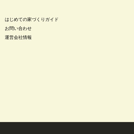
学
#ご成約特典
#ご来場予約フェア
さわやかハイム
#しっくい
はじめての家づくりガイド
の家づくり
#ひのき
お問い合わせ
の家
#もるぞう
運営会社情報
#アウトドアスタイル
ワークショップ
#イベント情報
#インスタ
スター
#ウィザースホーム
全国一斉）
#エリア（埼玉県）
ンライン相談
#オンライン相談会
#オーナー様の生の声が聴ける！
#オーナ様宅見学会
#オープン
#カビ・ダニ・臭い
キッチン
#キッチンカー
アトロ断熱フェア
#クオカード