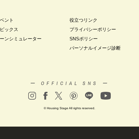
家づくり
#これからの住宅選び
#ご予約不要
#ご入居宅
#ご入居宅見
#ご来場WEB予約キャンペーン
#ご来場キャンペーン
#ご来場プレゼント
住宅
#さいたま市浦和区領家
#さよならキャンペーン
#さらぽか
#
ベント
役立つリンク
#そらのま
#とうもろこし味来収穫体験付
#なんでも相談
#はじめて
ピックス
プライバシーポリシー
し見学会
#まちびらき
#みらいエコ住宅2026
#もりぞう
#もりぞう
ーンシミュレーター
SNSポリシー
イシングクッキー
#アイスプレゼント
#アイスマート
#アイ工務店
パーソナルイメージ診断
ドアリビングフェア
#アキュラホーム
#アクアリュウム
#アクセサリー
ー
#アールギャラリー
#イズ熊谷展示場
#イヌ・ネコ
#イベント
イブ
#インテリア
#インテリアキッチン
#インナーガレージ
#イー
いらない家
#エアロハス
#エネレボZ
#エリア（上尾市）
#エリア（
ー OFFICIAL SNS ー
オンラインセミナー
#オンライン工場ツアー
#オンライン工場見学
#オ
イン見学会
#オーダーキッチン
#オーナ―様宅ツアー
#オーナー住宅
家庭訪問
#オーナー様宅見学
#オーナー様宅見学会
#オーナー様限定
© Housing Stage All rights reserved.
ウス・アーキテクト
#オープン記念
#カタログ
#カタログ請求者様限定
#ガレージ
#ガレージハウス
#キッズコーナー
#キッズルームあり
#
#キャンペーン情報
#キャンペーン開催中
#キラテックタイル
#ク