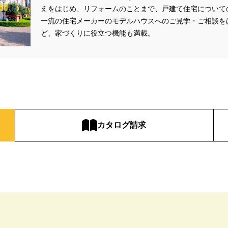
aHouse
#DESIGN OFFICE
#English available
#EnglishOK
#FPセ
えをはじめ、リフォームのことまで、戸建て住宅について
#GWイベント
#GWイベント展示場
#GWキャンペーン
#GXフェア
一流の住宅メーカーのモデルハウスへのご見学・ご相談を
#GX補助金
#HD日本ハウス
#HEBEL HAUS
#HInokiya
#HUGme
ど、家づくりに役立つ機能も満載。
sgin
#LIXIL
#LUXURY CAMPAIGN
#Luxury Festa
#Naturia
#
nasonic Homes
#panasonichomes
#Panasonicショールーム
#PAWT
#QUOカードプレゼント
#QUOカードｐａｙプレゼントキャンペーン
#RAKU 
DGsな家
#select PACKAGE
#se構法
#Skye5
#SR
#sumitomo fo
ife Museum
#WEB
#WEBおうち見学会
#WEBでマイホーム
#WE
定キャンペーン
#WEB予約限定来場特典
#WEB予約＆ご来場
#WEB来場
カタログ請求
#W基礎断熱
#W断熱
#W断熱フェア
#xevoΣ
#YouTube
#Y
ラスエネルギー住宅
#ZEH仕様標準
#Z空調
#【9/１防災の日】
#【
#あったかい
#あったかハイム
#いいとこどり、始まる。
#いい暮ら
れ
#おしゃれな家づくり
#おしやれな家づくり
#おひさまハイム
#
#お子様も楽しめる
#お子様向け
#お子様歓迎
#お宅見学
#お客様
情報
#お得
#お得な家づくり
#お得な情報
#お得情報
#お散歩
#お金の話相談会
#かき氷
#かけっこ
#かしこい家づくり
#き