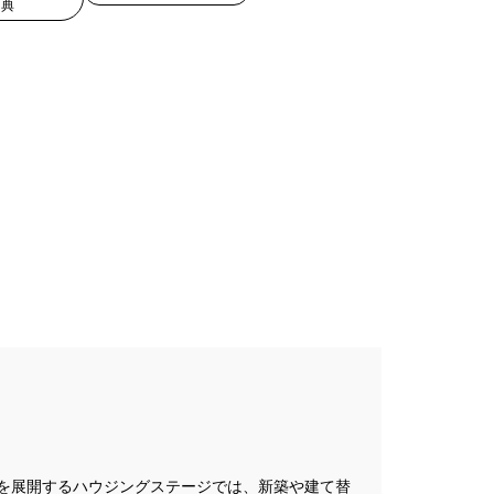
特典
現場見学会
キャンペーン
#100年住宅
#2世帯住宅
譲地
#45階
#8/19・8/20
#8/1～9/30
プレゼントキャンペーン
を展開するハウジングステージでは、新築や建て替