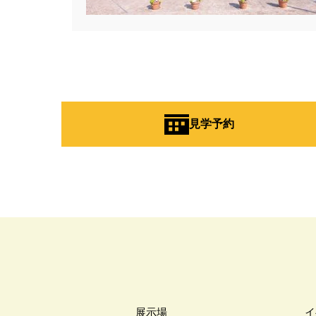
#お知らせ
#お米券
#お花見
#こだわりたい方
#こだわりの
#ご来場WEB予約キャンペンーン
#さいたま市
#さいたま市注文
#すみっコぐらし
#すみりん
#へーベルハウス
#ほったらか
見学予約
#ゆっくり見学
#アイ
#ア
#アウトドアリビング
#アウト
#アルネットホーム
#アレルギ
#インスタグラム
#インスタラ
#ウェブ予約限定
#エアコンの
#オシャレ
#オンライン
#
#オンライン相談窓口
#オンラ
#オーナー様宅
#オーナー様宅
#オープンハウス
#オープンハ
展示場
イ
#カースペース
#ガラポン