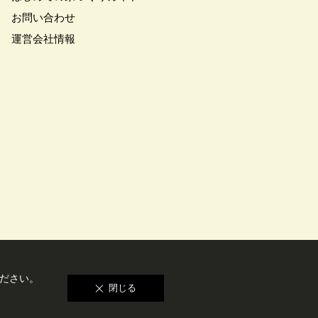
お問い合わせ
アトロ断熱フェア
#クオカード
#クレバリホーム
運営会社情報
マート
#グランドオープン
フォーマンス
#コスパ
#シャーウッド熊谷展示場
ズタウン
#スウェーデンハウス
デンハウスの分譲住宅
スマホで気軽に
#セキスイハイム
#セルフ撮影会
ワハウス
ズニー
#デザイナー
トヨタホーム
#トヨタホーム東京
インイベント
#ハロウィン
#バリアフリー
#バリスタ
ださい。
閉じる
ホームズ
ニックホームズ全館空調