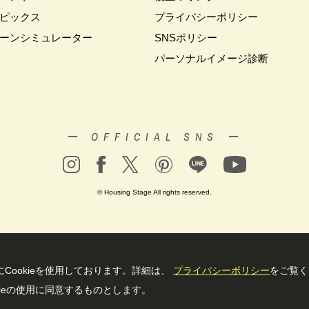
ピックス
プライバシーポリシー
#キャンペーン情報
#キャンペーン開催中
#キラテックタイル
#ク
クリスマス
ーンシミュレーター
#クリスマスイベント
#クリスマスツリー
SNSポリシー
#クリニック
レゼント
#グットデザイン賞受賞歴有り
#グッドデザイン賞
#グランス
パーソナルイメージ診断
ップキャンペーン
#グレードアッププレゼント特典
#ゲーム
#コストパ
ウイーク
#サッシ
#サマーキャンペーン
#サラウェル
#シャーウッド
ツアー
#ショールーム見学
#シールづくり
#ジャパンディ
#ジョー
ト＃イベント
#スウェーデンハウス ＃完成内覧会 ＃イベント
#スウェー
ー OFFICIAL SNS ー
ロアー
#スタイリッシュ
#スタンプラリー
#スペシャルイベント
#
ュレア文京向丘2丁目
#セミオーダー
#セミオーダー住宅
#セミナー
ー
#タイル
#タイルの家
#タマホーム
#タワーマンション
#ダイ
© Housing Stage All rights reserved.
#ダイワ錦糸町展示場
#ツアー
#テクノロジー
#テレビ放送
#ディ
ナー設計
#デザイン
#デザインオフィス監修
#デザインセミナー
#
#ナチュリア
#ナフサショック
#ニジマス
#ネコと暮らす
#ハロ
ィン設え
#ハワイアン
#ハンドメイド
#バスツアー
#バス見学会
Cookieを使⽤しております。詳細は、
プライバシーポリシー
をご覧く
ン
#バーチャル体験
#パズルハント
#パナソニック
#パナソニック
ieの使⽤に同意するものとします。
#パナソニックホームズの家
#パナソニックホームズの空気・換気
#パナソ