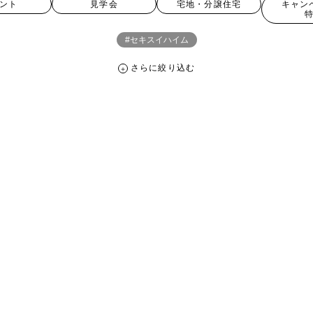
ント
見学会
宅地・分譲住宅
キャン
#セキスイハイム
さらに絞り込む
さらに絞り込む
宅地・分譲住宅
キャンペーン・特典
お知らせ
ペーン ＃イベント
##スウェーデンハウス ＃内覧会 ＃イベント
##一斉
#スウェーデンハウスの分譲住宅
#,ライフプランン
#1000万円プレゼント
#2024年
#2025年断熱仕様
#2026年カレンダー
#20時から見学
周年
#3F建て
#3か月で土地を決める
#3階建
#3階建て
#3階建分
て見学会 完成
#6/1(土）GRAND OPEN
#6月限定
#6月限定イベント