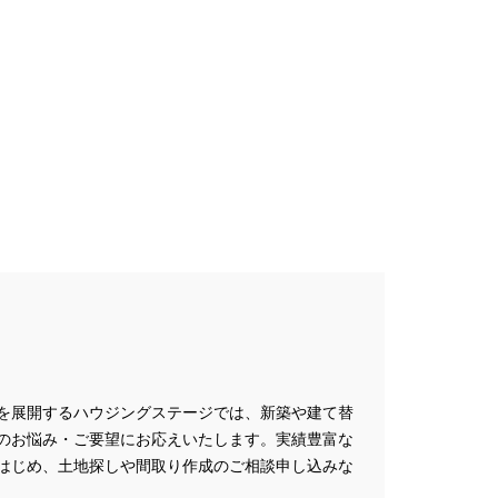
プレゼントキャンペーン
ミナー
#FP相談会
#GX型志向住宅
#iDeCo
#IH
#instagram
NEW OPEN
#newモデルハウス
NER
SPA Staition
restry
#TLM
Bイベント
#WEBセミナー
特典
#web見学会
outube LIVE
#YouTube配信
家族と暮らしを守る住まいづくり】
し
#えらべる
を展開するハウジングステージでは、新築や建て替
お土地探し
#お子さま連れOK
のお悩み・ご要望にお応えいたします。実績豊富な
満足度
#お家づくり
はじめ、土地探しや間取り作成のご相談申し込みな
#お散歩見学会
#お正月