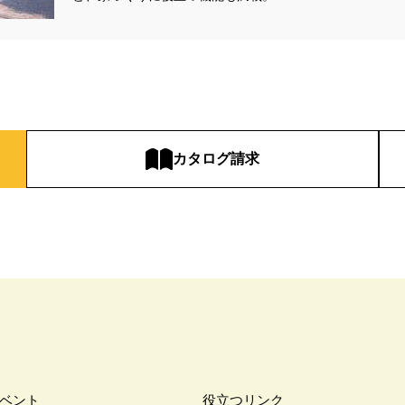
#お金の話相談会
#かき氷
#かけっこ
#かしこい家づくり
#き
家づくり
#これからの住宅選び
#ご予約不要
#ご入居宅
#ご入居宅見
#ご来場WEB予約キャンペーン
#ご来場キャンペーン
#ご来場プレゼント
住宅
#さいたま市浦和区領家
#さよならキャンペーン
#さらぽか
#
#そらのま
#とうもろこし味来収穫体験付
#なんでも相談
#はじめて
し見学会
#まちびらき
#みらいエコ住宅2026
#もりぞう
#もりぞう
カタログ請求
イシングクッキー
#アイスプレゼント
#アイスマート
#アイ工務店
ドアリビングフェア
#アキュラホーム
#アクアリュウム
#アクセサリー
ー
#アールギャラリー
#イズ熊谷展示場
#イヌ・ネコ
#イベント
イブ
#インテリア
#インテリアキッチン
#インナーガレージ
#イー
いらない家
#エアロハス
#エネレボZ
#エリア（上尾市）
#エリア（
オンラインセミナー
#オンライン工場ツアー
#オンライン工場見学
#オ
イン見学会
#オーダーキッチン
#オーナ―様宅ツアー
#オーナー住宅
家庭訪問
#オーナー様宅見学
#オーナー様宅見学会
#オーナー様限定
ウス・アーキテクト
#オープン記念
#カタログ
#カタログ請求者様限定
ベント
役立つリンク
#ガレージ
#ガレージハウス
#キッズコーナー
#キッズルームあり
#