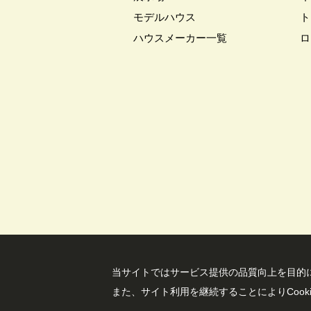
モデルハウス
ト
#キッチン収納
#キャンペーン
ハウスメーカー一覧
#クチーナ
#クッキング
#
ロ
#クレバリーホーム
#グッズプ
#グレードアップ
#グレードア
#コンシェルジュ
#ゴールデン
#ショールーム
#ショールーム
#スウェーデンハウス ＃プレゼン
#スキップフロア
#スキップフ
#セキスイハイム木の家
#セキ
#セレクトプレミアム
#ソーラ
#ダイワハウスインスタグラム
#デザイナーズハウス
#デザイ
#トヨタホ－ム
#ナイトツアー
#ハロウィンイベント
#ハロウ
当サイトではサービス提供の品質向上を⽬的に
#バルーンアート
#バレンタイ
また、サイト利⽤を継続することによりCook
#パナソニックホームズの分譲