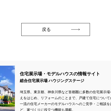
zonギフトカードプレゼント
#Amazonギフトプレゼント
#Amazonギフト
aHouse
#DESIGN OFFICE
#English available
#EnglishOK
#FPセ
#GWイベント
#GWイベント展示場
#GWキャンペーン
#GXフェア
#GX補助金
#HD日本ハウス
#HEBEL HAUS
#HInokiya
#HUGme
戻る
sgin
#LIXIL
#LUXURY CAMPAIGN
#Luxury Festa
#Naturia
#
nasonic Homes
#panasonichomes
#Panasonicショールーム
#PAWT
#QUOカードプレゼント
#QUOカードｐａｙプレゼントキャンペーン
#RAKU 
DGsな家
#select PACKAGE
#se構法
#Skye5
#SR
#sumitomo fo
ife Museum
#WEB
#WEBおうち見学会
#WEBでマイホーム
#WE
定キャンペーン
#WEB予約限定来場特典
#WEB予約＆ご来場
#WEB来場
住宅展示場・モデルハウスの情報サイト
#W基礎断熱
#W断熱
#W断熱フェア
#xevoΣ
#YouTube
#Y
総合住宅展示場 ハウジングステージ
ラスエネルギー住宅
#ZEH仕様標準
#Z空調
#【9/１防災の日】
#【
#あったかい
#あったかハイム
#いいとこどり、始まる。
#いい暮ら
埼玉県、東京都、神奈川県など首都圏に多数の住宅展示場
れ
#おしゃれな家づくり
#おしやれな家づくり
#おひさまハイム
#
えをはじめ、リフォームのことまで、戸建て住宅について
#お子様も楽しめる
#お子様向け
#お子様歓迎
#お宅見学
#お客様
一流の住宅メーカーのモデルハウスへのご見学・ご相談を
ど、家づくりに役立つ機能も満載。
情報
#お得
#お得な家づくり
#お得な情報
#お得情報
#お散歩