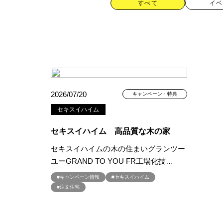
すべて
イベ
カテゴリー
2026/07/20
キャンペーン・特典
セキスイハイム
すべて
イベント
見学会
セキスイハイム 高品質な木の家
ハッシュタグ
セキスイハイムの木の住まいグランツー
ユーGRAND TO YOU FR工場化技…
##スウェーデンハウス ＃キャン
#キャンペーン情報
#セキスイハイム
##一斉現場見学会 #完成現場 
#注文住宅
#1日限定イベント
#1級建築士
#3/28（木）NEW OPEN
#35
#4年連続世界記録達成
#5階建