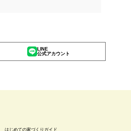
こりん
#きれいなまち
学
#ご成約特典
#ご来場予約フェア
さわやかハイム
#しっくい
の家づくり
#ひのき
の家
#もるぞう
LINE
公式アカウント
#アウトドアスタイル
ワークショップ
#イベント情報
#インスタ
スター
#ウィザースホーム
全国一斉）
#エリア（埼玉県）
ンライン相談
#オンライン相談会
#オーナー様の生の声が聴ける！
#オーナ様宅見学会
#オープン
#カビ・ダニ・臭い
はじめての家づくりガイド
キッチン
#キッチンカー