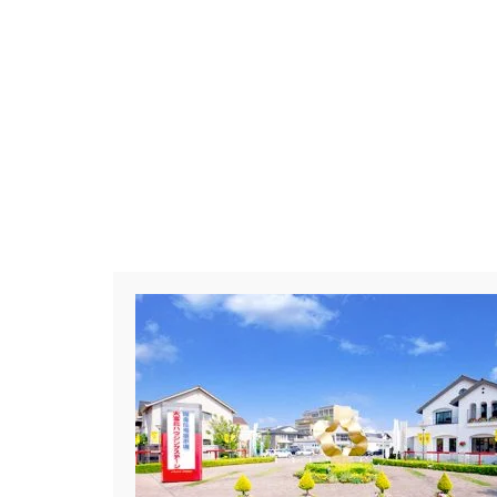
#Amazonギフトカード
#ama
#BALMUDA
#BinO
#Daiw
#Germoglio
#GRAND OPEN
#GX志向型住宅
#gx相談会
#instalive
#IOT
#lifeknit de
#NISA
#OPENHOUSE
#Pa
#PayPayポイントプレゼント
#Ready Made Houshinng.
#S
#TOKYOWOOD
#Tomorrow's L
#WEB予約限定
#WEB予約限
#wonder HAUS
#wonderhaus
#Z
#zeh
#ZEHを超えるプ
#【間取り相談会】
#あざみ野
#おうち見学ウィーク
#おしゃ
#お子さんと一緒に
#お子様
#お年玉
#お庭
#お役立ち