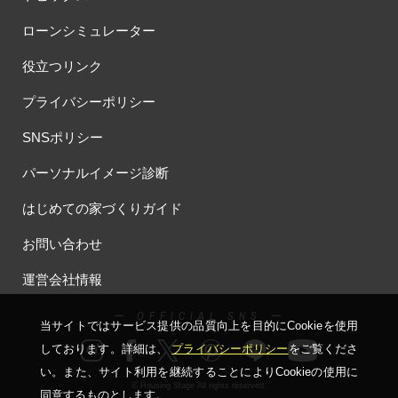
#お子さま連れOK
#お子さんと一緒に
#お子様
ローンシミュレーター
#お子様も楽しめる
#お子様向け
#お子様歓迎
#お宅見学
役立つリンク
#お客様満足度
#お家づくり
#お年玉
#お庭
#お役立ち情報
#お得
#お得な家づくり
#お得な情報
プライバシーポリシー
#お得情報
#お散歩
#お散歩見学会
#お正月
#お知らせ
SNSポリシー
#お米券
#お花見
#お金の話相談会
#かき氷
#かけっこ
#かしこい家づくり
#きこりん
#きれいなまち
パーソナルイメージ診断
#こだわりたい方
#こだわりの家づくり
#これからの住宅選び
はじめての家づくりガイド
#ご予約不要
#ご入居宅
#ご入居宅見学
#ご成約特典
#ご来場WEB予約キャンペンーン
#ご来場WEB予約キャンペーン
お問い合わせ
#ご来場キャンペーン
#ご来場プレゼント
#ご来場予約フェア
運営会社情報
#さいたま市
#さいたま市注文住宅
#さいたま市浦和区領家
#さよならキャンペーン
#さらぽか
#さわやかハイム
ー OFFICIAL SNS ー
当サイトではサービス提供の品質向上を⽬的にCookieを使⽤
#しっくい
#すみっコぐらし
#すみりん
#そらのま
しております。詳細は、
プライバシーポリシー
をご覧くださ
#とうもろこし味来収穫体験付
#なんでも相談
い。
また、サイト利⽤を継続することによりCookieの使⽤に
#はじめての家づくり
#ひのき
#へーベルハウス
© Housing Stage All rights reserved.
同意するものとします。