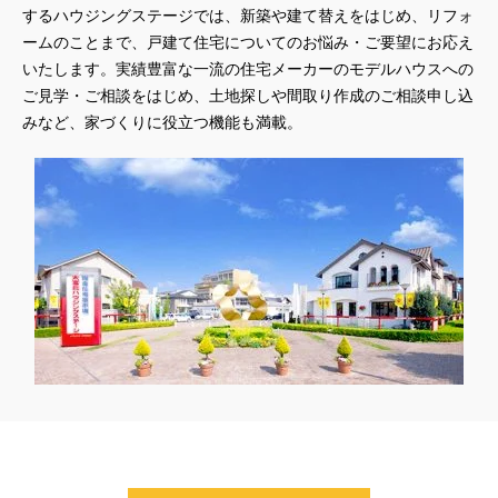
するハウジングステージでは、新築や建て替えをはじめ、リフォ
#45階
#4年連続世界記録達成
#5階建て見学会 完成
ームのことまで、戸建て住宅についてのお悩み・ご要望にお応え
#6/1(土）GRAND OPEN
#6月限定
#6月限定イベント
いたします。実績豊富な一流の住宅メーカーのモデルハウスへの
#8/19・8/20
#8/1～9/30
#Amazonギフトカード
ご見学・ご相談をはじめ、土地探しや間取り作成のご相談申し込
#amazonギフトカードプレゼント
#Amazonギフトプレゼント
みなど、家づくりに役立つ機能も満載。
#Amazonギフトプレゼントキャンペーン
#BALMUDA
#BinO
#DaiwaHouse
#DESIGN OFFICE
#English available
#EnglishOK
#FPセミナー
#FP相談会
#Germoglio
#GRAND OPEN
#GWイベント
#GWイベント展示場
#GWキャンペーン
#GXフェア
#GX型志向住宅
#GX志向型住宅
#gx相談会
#GX補助金
#HD日本ハウス
#HEBEL HAUS
#HInokiya
#HUGme
#iDeCo
#IH
#instagram
#instalive
#IOT
#lifeknit desgin
#LIXIL
#LUXURY CAMPAIGN
#Luxury Festa
#Naturia
#NEW OPEN
#newモデルハウス
#NISA
#OPENHOUSE
#Panasonic Homes
#panasonichomes
#Panasonicショールーム
#PAWTNER
#PayPayポイントプレゼント