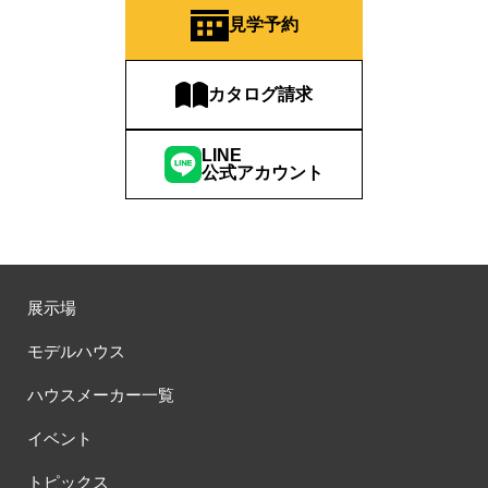
#QUOカードプレゼント
#QUOカードｐａｙプレゼントキャンペーン
見学予約
#RAKU SPA Staition
#Ready Made Houshinng.
#SDGsな家
#select PACKAGE
#se構法
#Skye5
#SR
カタログ請求
#sumitomo forestry
#TLM
#TOKYOWOOD
#Tomorrow's Life Museum
#WEB
#WEBおうち見学会
LINE
#WEBでマイホーム
#WEBイベント
#WEBセミナー
公式アカウント
#WEB予約限定
#WEB予約限定キャンペーン
#WEB予約限定来場特典
#WEB予約＆ご来場
#WEB来場特典
#web見学会
#wonder HAUS
#wonderhaus
#W基礎断熱
#W断熱
#W断熱フェア
#xevoΣ
#YouTube
#Youtube LIVE
#YouTube配信
#Z
#zeh
#ZEHを超えるプラスエネルギー住宅
展示場
#ZEH仕様標準
#Z空調
#【9/１防災の日】
モデルハウス
#【家族と暮らしを守る住まいづくり】
#【間取り相談会】
#あざみ野
#あったかい
#あったかハイム
ハウスメーカー一覧
#いいとこどり、始まる。
#いい暮らし
#えらべる
イベント
#おうち見学ウィーク
#おしゃれ
#おしゃれな家づくり
#おしやれな家づくり
#おひさまハイム
#お土地探し
トピックス