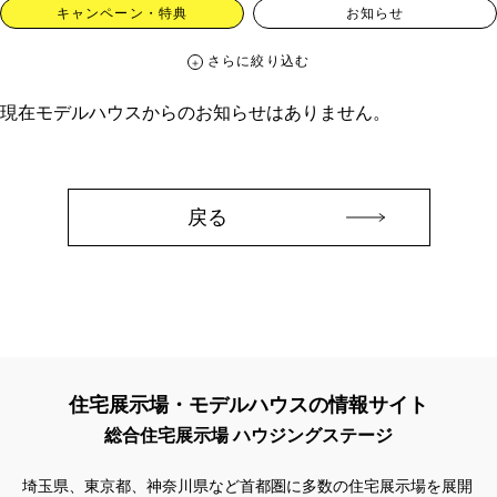
キャンペーン・特典
お知らせ
さらに絞り込む
さらに絞り込む
現在モデルハウスからのお知らせはありません。
カテゴリー
すべて
イベント
見学会
宅地・分譲住宅
キャンペーン・特典
お知らせ
戻る
ハッシュタグ
##スウェーデンハウス ＃キャンペーン ＃イベント
##スウェーデンハウス ＃内覧会 ＃イベント
##一斉現場見学会
##一斉現場見学会 #完成現場 #スウェーデンハウスの分譲住宅
#,ライフプランン
#1000万円プレゼントキャンペーン
#100年住宅
住宅展示場・モデルハウスの情報サイト
#1日限定イベント
#1級建築士
#2024年
#2025年断熱仕様
総合住宅展示場 ハウジングステージ
#2026年カレンダー
#20時から見学
#2世帯住宅
#3/28（木）NEW OPEN
#35周年
#3F建て
埼玉県、東京都、神奈川県など首都圏に多数の住宅展示場を展開
#3か月で土地を決める
#3階建
#3階建て
#3階建分譲地