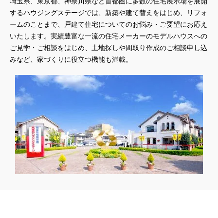
埼玉県、東京都、神奈川県など首都圏に多数の住宅展示場を展開
#3か月で土地を決める
#3階建
#3階建て
#3階建分譲地
するハウジングステージでは、新築や建て替えをはじめ、リフォ
#45階
#4年連続世界記録達成
#5階建て見学会 完成
ームのことまで、戸建て住宅についてのお悩み・ご要望にお応え
#6/1(土）GRAND OPEN
#6月限定
#6月限定イベント
いたします。実績豊富な一流の住宅メーカーのモデルハウスへの
#8/19・8/20
#8/1～9/30
#Amazonギフトカード
ご見学・ご相談をはじめ、土地探しや間取り作成のご相談申し込
#amazonギフトカードプレゼント
#Amazonギフトプレゼント
みなど、家づくりに役立つ機能も満載。
#Amazonギフトプレゼントキャンペーン
#BALMUDA
#BinO
#DaiwaHouse
#DESIGN OFFICE
#English available
#EnglishOK
#FPセミナー
#FP相談会
#Germoglio
#GRAND OPEN
#GWイベント
#GWイベント展示場
#GWキャンペーン
#GXフェア
#GX型志向住宅
#GX志向型住宅
#gx相談会
#GX補助金
#HD日本ハウス
#HEBEL HAUS
#HInokiya
#HUGme
#iDeCo
#IH
#instagram
#instalive
#IOT
#lifeknit desgin
#LIXIL
#LUXURY CAMPAIGN
#Luxury Festa
#Naturia
#NEW OPEN
#newモデルハウス
#NISA
#OPENHOUSE
#Panasonic Homes
#panasonichomes
#Panasonicショールーム
#PAWTNER
#PayPayポイントプレゼント