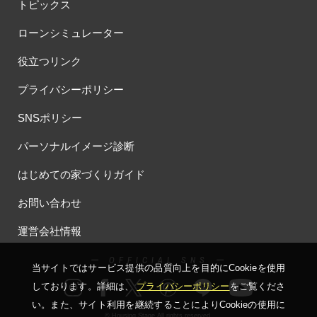
#おしやれな家づくり
#おひさまハイム
#お土地探し
トピックス
#お子さま連れOK
#お子さんと一緒に
#お子様
ローンシミュレーター
#お子様も楽しめる
#お子様向け
#お子様歓迎
#お宅見学
役立つリンク
#お客様満足度
#お家づくり
#お年玉
#お庭
#お役立ち情報
#お得
#お得な家づくり
#お得な情報
プライバシーポリシー
#お得情報
#お散歩
#お散歩見学会
#お正月
#お知らせ
SNSポリシー
#お米券
#お花見
#お金の話相談会
#かき氷
#かけっこ
#かしこい家づくり
#きこりん
#きれいなまち
パーソナルイメージ診断
#こだわりたい方
#こだわりの家づくり
#これからの住宅選び
はじめての家づくりガイド
#ご予約不要
#ご入居宅
#ご入居宅見学
#ご成約特典
#ご来場WEB予約キャンペンーン
#ご来場WEB予約キャンペーン
お問い合わせ
#ご来場キャンペーン
#ご来場プレゼント
#ご来場予約フェア
運営会社情報
#さいたま市
#さいたま市注文住宅
#さいたま市浦和区領家
#さよならキャンペーン
#さらぽか
#さわやかハイム
ー OFFICIAL SNS ー
当サイトではサービス提供の品質向上を⽬的にCookieを使⽤
#しっくい
#すみっコぐらし
#すみりん
#そらのま
しております。詳細は、
プライバシーポリシー
をご覧くださ
#とうもろこし味来収穫体験付
#なんでも相談
い。
また、サイト利⽤を継続することによりCookieの使⽤に
#はじめての家づくり
#ひのき
#へーベルハウス
© Housing Stage All rights reserved.