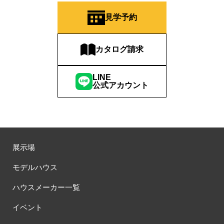
#QUOカードプレゼント
#QUOカードｐａｙプレゼントキャンペーン
見学予約
#RAKU SPA Staition
#Ready Made Houshinng.
#SDGsな家
#select PACKAGE
#se構法
#Skye5
#SR
カタログ請求
#sumitomo forestry
#TLM
#TOKYOWOOD
#Tomorrow's Life Museum
#WEB
#WEBおうち見学会
LINE
#WEBでマイホーム
#WEBイベント
#WEBセミナー
公式アカウント
#WEB予約限定
#WEB予約限定キャンペーン
#WEB予約限定来場特典
#WEB予約＆ご来場
#WEB来場特典
#web見学会
#wonder HAUS
#wonderhaus
#W基礎断熱
#W断熱
#W断熱フェア
#xevoΣ
#YouTube
#Youtube LIVE
#YouTube配信
#Z
#zeh
#ZEHを超えるプラスエネルギー住宅
展示場
#ZEH仕様標準
#Z空調
#【9/１防災の日】
モデルハウス
#【家族と暮らしを守る住まいづくり】
#【間取り相談会】
#あざみ野
#あったかい
#あったかハイム
ハウスメーカー一覧
#いいとこどり、始まる。
#いい暮らし
#えらべる
イベント
#おうち見学ウィーク
#おしゃれ
#おしゃれな家づくり