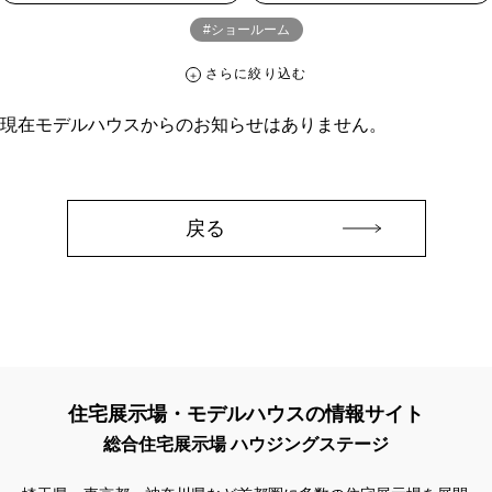
#ショールーム
さらに絞り込む
さらに絞り込む
現在モデルハウスからのお知らせはありません。
カテゴリー
すべて
イベント
見学会
宅地・分譲住宅
キャンペーン・特典
お知らせ
戻る
ハッシュタグ
##スウェーデンハウス ＃キャンペーン ＃イベント
##スウェーデンハウス ＃内覧会 ＃イベント
##一斉現場見学会
##一斉現場見学会 #完成現場 #スウェーデンハウスの分譲住宅
#,ライフプランン
#1000万円プレゼントキャンペーン
#100年住宅
住宅展示場・モデルハウスの情報サイト
#1日限定イベント
#1級建築士
#2024年
#2025年断熱仕様
総合住宅展示場 ハウジングステージ
#2026年カレンダー
#20時から見学
#2世帯住宅
#3/28（木）NEW OPEN
#35周年
#3F建て