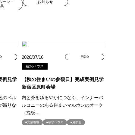
ペーン・
お知らせ
特典
2026/07/16
会
見学会
積水ハウス
実例見学
【秋の住まいの参観日】完成実例見学
新宿区原町会場
色のベル
内と外をゆるやかにつなぐ、インナーバ
現場見学会
が織りな
ルコニーのある住まいマルホンのオーク
キャンペーン
#100年住宅
（挽板…
#2世帯住宅
#完成現場
#積水ハウス
#見学会
譲地
#45階
#8/19・8/20
#8/1～9/30