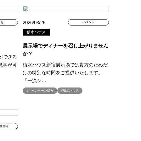
プレゼントキャンペーン
ミナー
#FP相談会
2026/03/26
らせ
イベント
#GX型志向住宅
積水ハウス
#iDeCo
#IH
#instagram
NEW OPEN
#newモデルハウス
展示場でディナーを召し上がりません
NER
か？
ができる
SPA Staition
見学が可
積水ハウス新宿展示場では貴方のためだ
restry
#TLM
けの特別な時間をご提供いたします。
Bイベント
#WEBセミナー
「一流シ…
特典
#web見学会
#キャンペーン情報
#積水ハウス
outube LIVE
#YouTube配信
家族と暮らしを守る住まいづくり】
し
#えらべる
お土地探し
#お子さま連れOK
譲住宅
満足度
#お家づくり
#お散歩見学会
#お正月