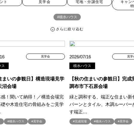
ント
見学会
宅地・分譲住宅
キャン
#積水ハウス
さらに絞り込む
さらに絞り込む
/16
2026/07/16
見学会
見学
ウス
積水ハウス
宅地・分譲住宅
キャンペーン・特典
お知らせ
住まいの参観日】構造現場見学
【秋の住まいの参観日】完成
天沼会場
調布市下石原会場
体感！聞いて納得！／構造会場完
緑と調和する、端正な住まい新
ペーン ＃イベント
##スウェーデンハウス ＃内覧会 ＃イベント
##一斉
基礎や木造住宅の骨組みをご見学
バーンとタイル、木調ルーバー
#スウェーデンハウスの分譲住宅
#,ライフプランン
#1000万円プレゼント
…
す端正…
#2024年
#2025年断熱仕様
#2026年カレンダー
#20時から見学
場
#積水ハウス
#見学会
#完成現場
#積水ハウス
#見学会
周年
#3F建て
#3か月で土地を決める
#3階建
#3階建て
#3階建分
て見学会 完成
#6/1(土）GRAND OPEN
#6月限定
#6月限定イベント