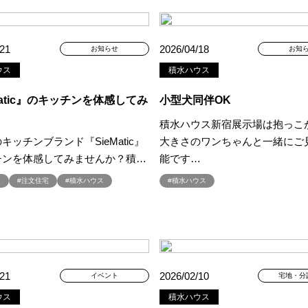
zonギフトカードプレゼント
#Amazonギフトプレゼント
#Amazonギフト
aHouse
#DESIGN OFFICE
#English available
#EnglishOK
#FPセ
/21
2026/04/18
お知らせ
お知
#GWイベント
#GWイベント展示場
#GWキャンペーン
#GXフェア
ウス
積水ハウス
#GX補助金
#HD日本ハウス
#HEBEL HAUS
#HInokiya
#HUGme
sgin
#LIXIL
#LUXURY CAMPAIGN
#Luxury Festa
#Naturia
#
Matic』のキッチンを体感してみ
小型犬同伴OK
nasonic Homes
#panasonichomes
#Panasonicショールーム
#PAWT
積水ハウス新宿展示場は抱っこ
#QUOカードプレゼント
#QUOカードｐａｙプレゼントキャンペーン
#RAKU 
キッチンブランド『SieMatic』
大きさのワンちゃんと一緒にご
DGsな家
#select PACKAGE
#se構法
#Skye5
#SR
#sumitomo fo
チンを体感してみませんか？積…
能です…
ife Museum
#WEB
#WEBおうち見学会
#WEBでマイホーム
#WE
ン
#注文住宅
#積水ハウス
#積水ハウス
定キャンペーン
#WEB予約限定来場特典
#WEB予約＆ご来場
#WEB来場
#W基礎断熱
#W断熱
#W断熱フェア
#xevoΣ
#YouTube
#Y
ラスエネルギー住宅
#ZEH仕様標準
#Z空調
#【9/１防災の日】
#【
#あったかい
#あったかハイム
#いいとこどり、始まる。
#いい暮ら
れ
#おしゃれな家づくり
#おしやれな家づくり
#おひさまハイム
#
/21
2026/02/10
イベント
宅地・分
#お子様も楽しめる
#お子様向け
#お子様歓迎
#お宅見学
#お客様
ウス
積水ハウス
情報
#お得
#お得な家づくり
#お得な情報
#お得情報
#お散歩