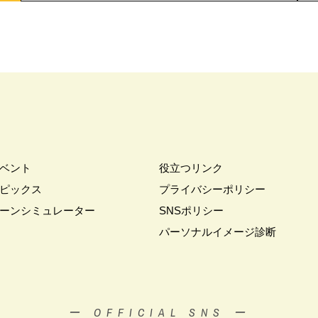
#パナソニックホームズ防災の家
#パナソニックホームズ５階建て
#パパ
キ
#ヒノキヤ
#ビルトインガレージ
#ピクニック
#ピクニックデイ
ェア
#フェア開催
#フェア開催中
#フルコースメニュー
#フロント
#プランニング
#プランニングフェア
#プランプレゼント
#プラン作成
#プレゼントキャンペーン
#プレミアムナイトツアー
#プロに相談
#プ
#ペアローンメリット＆デメリット
#ペット
#ペットとお出掛け
#
優しい家
#ペットに優しい家作り
#ペットも喜ぶ家
#ペットも心地よい
#ホームエレベーター採用住宅
#ポイントプレゼント
#ポウハウス
#
ベント
役立つリンク
#マイホームフェア
#マイホーム相談会
#マイホーム計画
#マッチン
ピックス
プライバシーポリシー
XIL
#ミサワホーム×Panasonic
#メタバース展示場
#メディア掲載
ーンシミュレーター
SNSポリシー
ス見学会
#モデルモニター募集
#モニターハウス
#モンテッソーリ
パーソナルイメージ診断
ルホーム
#ライフニットデザイン
#ライフプラン
#ライフプラン相談
モデル
#リアルサイズモデルハウス
#リアルサイズ見学会
#リニューア
#リフォーム相談会
#リホーム
#ルイスポールセン
#ルームツア―
談会
#ワンちゃんネコちゃんとの暮らし
#ワンダーハウス
#ワークショ
ー OFFICIAL SNS ー
#一条の性能を知る
#一条工務店
#七夕
#三井ホーム
#三井ホー