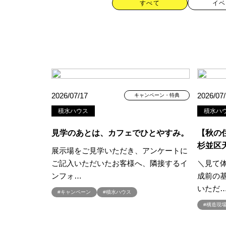
すべて
イベ
カテゴリー
2026/07/17
2026/07
キャンペーン・特典
積水ハウス
積水ハ
すべて
イベント
見学会
見学のあとは、カフェでひとやすみ。
【秋の
ハッシュタグ
杉並区
展示場をご見学いただき、アンケートに
ご記入いただいたお客様へ、隣接するイ
＼見て
##スウェーデンハウス ＃キャン
ンフォ…
成前の
##一斉現場見学会 #完成現場 
いただ
#キャンペーン
#積水ハウス
#1日限定イベント
#1級建築士
#構造現
#3/28（木）NEW OPEN
#35
#4年連続世界記録達成
#5階建