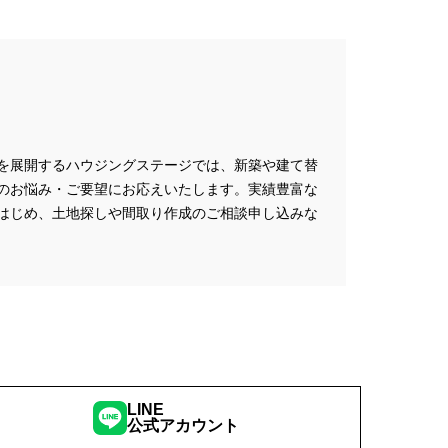
アトロ断熱フェア
#クオカード
#クレバリホーム
マート
#グランドオープン
フォーマンス
#コスパ
#シャーウッド熊谷展示場
を展開するハウジングステージでは、新築や建て替
ズタウン
#スウェーデンハウス
のお悩み・ご要望にお応えいたします。実績豊富な
デンハウスの分譲住宅
はじめ、土地探しや間取り作成のご相談申し込みな
スマホで気軽に
#セキスイハイム
#セルフ撮影会
ワハウス
ズニー
#デザイナー
デザイン住宅
#トヨタホーム
#ネコと暮らす
ド
#バスツアー
LINE
ズルハント
#パナソニック
公式アカウント
ズの空気・換気