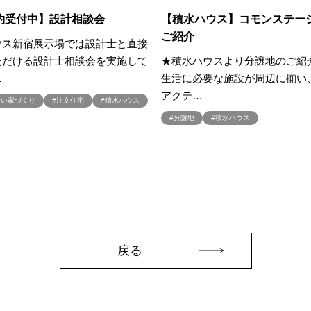
#お金の話相談会
#かき氷
#かけっこ
#かしこい家づくり
#き
約受付中】設計相談会
【積水ハウス】コモンステー
ご紹介
家づくり
#これからの住宅選び
#ご予約不要
#ご入居宅
#ご入居宅見
ウス新宿展示場では設計士と直接
#ご来場WEB予約キャンペーン
#ご来場キャンペーン
#ご来場プレゼント
ただける設計士相談会を実施して
★積水ハウスより分譲地のご紹
住宅
#さいたま市浦和区領家
#さよならキャンペーン
#さらぽか
#
…
生活に必要な施設が周辺に揃い
アクテ…
#そらのま
#とうもろこし味来収穫体験付
#なんでも相談
#はじめて
ない家づくり
#注文住宅
#積水ハウス
し見学会
#まちびらき
#みらいエコ住宅2026
#もりぞう
#もりぞう
#分譲地
#積水ハウス
イシングクッキー
#アイスプレゼント
#アイスマート
#アイ工務店
ドアリビングフェア
#アキュラホーム
#アクアリュウム
#アクセサリー
ー
#アールギャラリー
#イズ熊谷展示場
#イヌ・ネコ
#イベント
イブ
#インテリア
#インテリアキッチン
#インナーガレージ
#イー
いらない家
#エアロハス
#エネレボZ
#エリア（上尾市）
#エリア（
オンラインセミナー
#オンライン工場ツアー
#オンライン工場見学
#オ
戻る
イン見学会
#オーダーキッチン
#オーナ―様宅ツアー
#オーナー住宅
家庭訪問
#オーナー様宅見学
#オーナー様宅見学会
#オーナー様限定
ウス・アーキテクト
#オープン記念
#カタログ
#カタログ請求者様限定
#ガレージ
#ガレージハウス
#キッズコーナー
#キッズルームあり
#