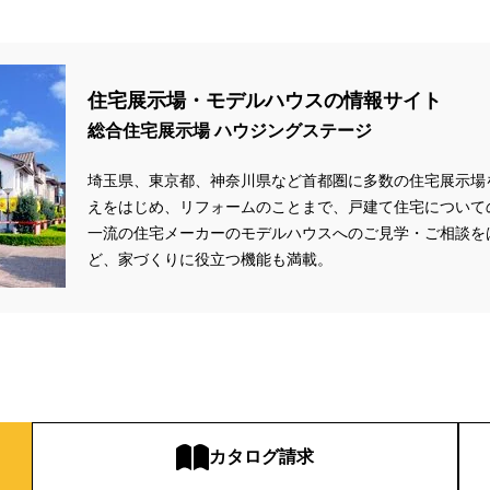
#キャンペーン情報
#キャンペーン開催中
#キラテックタイル
#ク
クリスマス
#クリスマスイベント
#クリスマスツリー
#クリニック
レゼント
#グットデザイン賞受賞歴有り
#グッドデザイン賞
#グランス
住宅展示場・モデルハウスの情報サイト
ップキャンペーン
#グレードアッププレゼント特典
#ゲーム
#コストパ
総合住宅展示場 ハウジングステージ
ウイーク
#サッシ
#サマーキャンペーン
#サラウェル
#シャーウッド
埼玉県、東京都、神奈川県など首都圏に多数の住宅展示場
ツアー
#ショールーム見学
#シールづくり
#ジャパンディ
#ジョー
えをはじめ、リフォームのことまで、戸建て住宅について
ト＃イベント
#スウェーデンハウス ＃完成内覧会 ＃イベント
#スウェー
一流の住宅メーカーのモデルハウスへのご見学・ご相談を
ロアー
#スタイリッシュ
#スタンプラリー
#スペシャルイベント
#
ど、家づくりに役立つ機能も満載。
ュレア文京向丘2丁目
#セミオーダー
#セミオーダー住宅
#セミナー
ー
#タイル
#タイルの家
#タマホーム
#タワーマンション
#ダイ
#ダイワ錦糸町展示場
#ツアー
#テクノロジー
#テレビ放送
#ディ
ナー設計
#デザイン
#デザインオフィス監修
#デザインセミナー
#
－ム
#ナイトツアー
#ナチュリア
#ナフサショック
#ニジマス
ン
#ハロウィンイベント
#ハロウィン設え
#ハワイアン
#ハンドメイ
カタログ請求
#バリスタ
#バルーンアート
#バレンタイン
#バーチャル体験
#パ
ソニックホームズの分譲
#パナソニックホームズの家
#パナソニックホーム