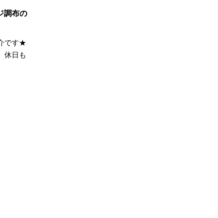
こりん
#きれいなまち
ジ調布の
学
#ご成約特典
#ご来場予約フェア
介です★
さわやかハイム
#しっくい
、休日も
の家づくり
#ひのき
の家
#もるぞう
#アウトドアスタイル
ワークショップ
#イベント情報
#インスタ
スター
#ウィザースホーム
全国一斉）
#エリア（埼玉県）
ンライン相談
#オンライン相談会
#オーナー様の生の声が聴ける！
#オーナ様宅見学会
#オープン
#カビ・ダニ・臭い
キッチン
#キッチンカー