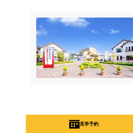
#キッチン収納
#キャンペーン
#クチーナ
#クッキング
#
#クレバリーホーム
#グッズプ
#グレードアップ
#グレードア
#コンシェルジュ
#ゴールデン
#ショールーム
#ショールーム
#スウェーデンハウス ＃プレゼン
#スキップフロア
#スキップフ
#セキスイハイム木の家
#セキ
#セレクトプレミアム
#ソーラ
#ダイワハウスインスタグラム
#デザイナーズハウス
#デザイ
#トヨタホーム東京
#トヨタホ
#ハロインイベント
#ハロウィ
見学予約
#バス見学会
#バリアフリー
#パナソニックホームズ
#パナ