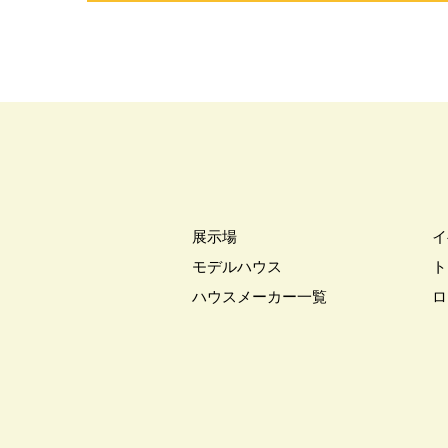
#パナソニックホームズ全館空調
#パンソニックホームズ
#ヒノ
#ファーストオーナー募集
#フ
#プランのセカンドオピニオン
#プラン検索
#プレゼント
#ヘーベルハウス
#ペアローン
#ペットと暮らす家
#ペットに
#ペット可能
#ホワイトデー
展示場
イ
#ポラスグループ
#マイホーム
モデルハウス
ト
#ミサワホーム
#ミサワホーム×LI
ハウスメーカー一覧
ロ
#モデルハウス
#モデルハウ
#ヤマダポイント
#ユニバーサ
#リアルサイズ
#リアルサイズ
#リノベーション
#リフォーム
#レジリエンス住宅
#ローン相
#一斉現場見学会
#一斉見学会