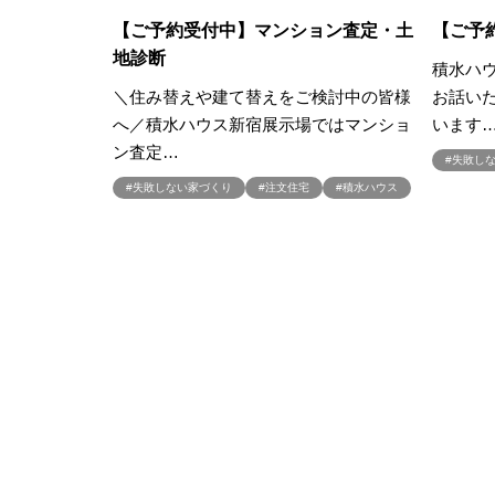
#お知らせ
#お米券
#お花見
【ご予約受付中】マンション査定・土
【ご予
地診断
#こだわりたい方
#こだわりの
積水ハ
#ご来場WEB予約キャンペンーン
＼住み替えや建て替えをご検討中の皆様
お話い
#さいたま市
#さいたま市注文
へ／積水ハウス新宿展示場ではマンショ
います
ン査定…
#すみっコぐらし
#すみりん
#失敗し
#へーベルハウス
#ほったらか
#失敗しない家づくり
#注文住宅
#積水ハウス
#ゆっくり見学
#アイ
#ア
#アウトドアリビング
#アウト
#アルネットホーム
#アレルギ
#インスタグラム
#インスタラ
#ウェブ予約限定
#エアコンの
#オシャレ
#オンライン
#
#オンライン相談窓口
#オンラ
#オーナー様宅
#オーナー様宅
#オープンハウス
#オープンハ
#カースペース
#ガラポン