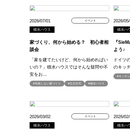
#Amazonギフトカード
#ama
#BALMUDA
#BinO
#Daiw
2026/07/01
2026/05
イベント
#Germoglio
#GRAND OPEN
積水ハウス
積水ハ
#GX志向型住宅
#gx相談会
#instalive
#IOT
#lifeknit de
家づくり、何から始める？ 初心者相
『Sie
#NISA
#OPENHOUSE
#Pa
談会
よう♪
#PayPayポイントプレゼント
「家を建てたいけど、何から始めればい
ドイツの
#Ready Made Houshinng.
#S
いの？」積水ハウスではそんな疑問や不
のキッ
#TOKYOWOOD
#Tomorrow's L
安をお…
#キッチ
#WEB予約限定
#WEB予約限
#失敗しない家づくり
#注文住宅
#積水ハウス
#wonder HAUS
#wonderhaus
#Z
#zeh
#ZEHを超えるプ
#【間取り相談会】
#あざみ野
#おうち見学ウィーク
#おしゃ
2026/03/02
2026/02
イベント
#お子さんと一緒に
#お子様
積水ハウス
積水ハ
#お年玉
#お庭
#お役立ち