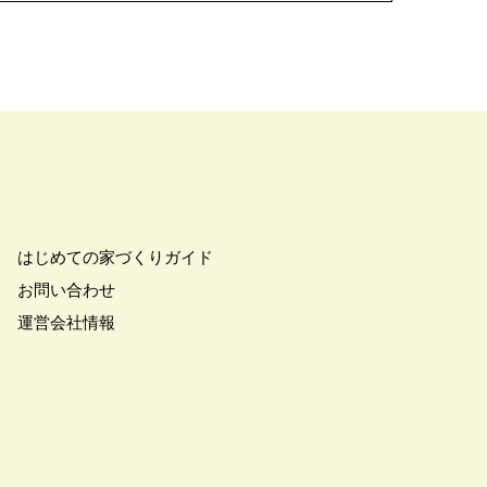
ママ応援ショツプ
#ファイナンシャルプランナー
オープン型食洗機
#プラン
#プラン作成無料
ロに聞く土地探し
ペットと暮らす
暮らし
#ペット可
ポラス
#ポラスの注文住宅
はじめての家づくりガイド
グ
#マルシェ
#マンション
お問い合わせ
#モデルハウス
運営会社情報
#ヤマダホームズ
#ランディ
#リアルおままごと
ル
#リニューアルオープン
#ルームツアー
#レオハウス
ップ
#㎥設計
#一斉現場見学
ムの賃貸
#三菱地所ホーム