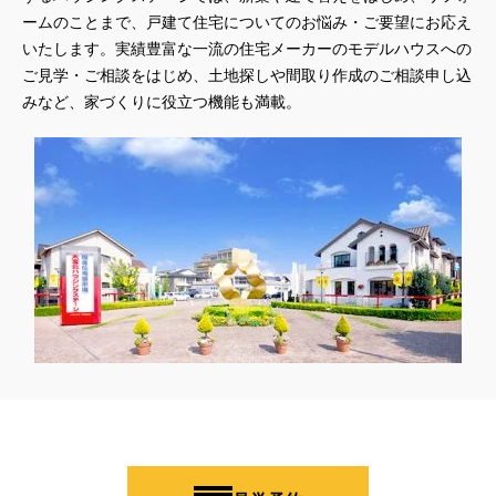
ームのことまで、戸建て住宅についてのお悩み・ご要望にお応え
#QUOカードプレゼント
#QUOカードｐａｙプレゼントキャンペーン
いたします。実績豊富な一流の住宅メーカーのモデルハウスへの
#RAKU SPA Staition
#Ready Made Houshinng.
#SDGsな家
ご見学・ご相談をはじめ、土地探しや間取り作成のご相談申し込
#select PACKAGE
#se構法
#Skye5
#SR
みなど、家づくりに役立つ機能も満載。
#sumitomo forestry
#TLM
#TOKYOWOOD
#Tomorrow's Life Museum
#WEB
#WEBおうち見学会
#WEBでマイホーム
#WEBイベント
#WEBセミナー
#WEB予約限定
#WEB予約限定キャンペーン
#WEB予約限定来場特典
#WEB予約＆ご来場
#WEB来場特典
#web見学会
#wonder HAUS
#wonderhaus
#W基礎断熱
#W断熱
#W断熱フェア
#xevoΣ
#YouTube
#Youtube LIVE
#YouTube配信
#Z
#zeh
#ZEHを超えるプラスエネルギー住宅
#ZEH仕様標準
#Z空調
#【9/１防災の日】
#【家族と暮らしを守る住まいづくり】
#【間取り相談会】
#あざみ野
#あったかい
#あったかハイム
#いいとこどり、始まる。
#いい暮らし
#えらべる
#おうち見学ウィーク
#おしゃれ
#おしゃれな家づくり