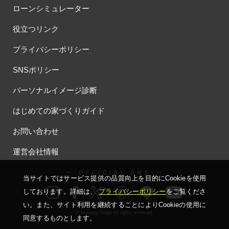
ローンシミュレーター
#ほったらかし見学会
#まちびらき
#みらいエコ住宅2026
#もりぞう
#もりぞうの家
#もるぞう
#ゆっくり見学
役立つリンク
#アイ
#アイシングクッキー
#アイスプレゼント
プライバシーポリシー
#アイスマート
#アイ工務店
#アウトドアスタイル
#アウトドアリビング
#アウトドアリビングフェア
SNSポリシー
#アキュラホーム
#アクアリュウム
#アクセサリーワークショップ
パーソナルイメージ診断
#アルネットホーム
#アレルギー
#アールギャラリー
#イズ熊谷展示場
#イヌ・ネコ
#イベント
#イベント情報
はじめての家づくりガイド
#インスタ
#インスタグラム
#インスタライブ
#インテリア
お問い合わせ
#インテリアキッチン
#インナーガレージ
#イースター
#ウィザースホーム
#ウェブ予約限定
#エアコンのいらない家
運営会社情報
#エアロハス
#エネレボZ
#エリア（上尾市）
ー OFFICIAL SNS ー
#エリア（全国一斉）
#エリア（埼玉県）
#オシャレ
当サイトではサービス提供の品質向上を⽬的にCookieを使⽤
#オンライン
#オンラインセミナー
#オンライン工場ツアー
しております。詳細は、
プライバシーポリシー
をご覧くださ
#オンライン工場見学
#オンライン相談
#オンライン相談会
い。
また、サイト利⽤を継続することによりCookieの使⽤に
© Housing Stage All rights reserved.
#オンライン相談窓口
#オンライン見学会
#オーダーキッチン
同意するものとします。
#オーナ―様宅ツアー
#オーナー住宅