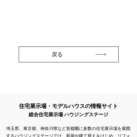
#3か月で土地を決める
#3階建
#3階建て
#3階建分譲地
#45階
#4年連続世界記録達成
#5階建て見学会 完成
#6/1(土）GRAND OPEN
#6月限定
#6月限定イベント
#8/19・8/20
#8/1～9/30
#Amazonギフトカード
#amazonギフトカードプレゼント
#Amazonギフトプレゼント
#Amazonギフトプレゼントキャンペーン
#BALMUDA
#BinO
#DaiwaHouse
#DESIGN OFFICE
#English available
戻る
#EnglishOK
#FPセミナー
#FP相談会
#Germoglio
#GRAND OPEN
#GWイベント
#GWイベント展示場
#GWキャンペーン
#GXフェア
#GX型志向住宅
#GX志向型住宅
#gx相談会
#GX補助金
#HD日本ハウス
#HEBEL HAUS
#HInokiya
#HUGme
#iDeCo
#IH
#instagram
#instalive
#IOT
#lifeknit desgin
#LIXIL
住宅展示場・モデルハウスの情報サイト
#LUXURY CAMPAIGN
#Luxury Festa
#Naturia
総合住宅展示場 ハウジングステージ
#NEW OPEN
#newモデルハウス
#NISA
#OPENHOUSE
#Panasonic Homes
#panasonichomes
#Panasonicショールーム
埼玉県、東京都、神奈川県など首都圏に多数の住宅展示場を展開
#PAWTNER
#PayPayポイントプレゼント
するハウジングステージでは、新築や建て替えをはじめ、リフォ