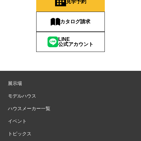
見学予約
#おしやれな家づくり
#おひさまハイム
#お土地探し
#お子さま連れOK
#お子さんと一緒に
#お子様
#お子様も楽しめる
#お子様向け
#お子様歓迎
#お宅見学
カタログ請求
#お客様満足度
#お家づくり
#お年玉
#お庭
#お役立ち情報
#お得
#お得な家づくり
#お得な情報
LINE
公式アカウント
#お得情報
#お散歩
#お散歩見学会
#お正月
#お知らせ
#お米券
#お花見
#お金の話相談会
#かき氷
#かけっこ
#かしこい家づくり
#きこりん
#きれいなまち
#こだわりたい方
#こだわりの家づくり
#これからの住宅選び
#ご予約不要
#ご入居宅
#ご入居宅見学
#ご成約特典
展示場
#ご来場WEB予約キャンペンーン
#ご来場WEB予約キャンペーン
#ご来場キャンペーン
#ご来場プレゼント
#ご来場予約フェア
モデルハウス
#さいたま市
#さいたま市注文住宅
#さいたま市浦和区領家
ハウスメーカー一覧
#さよならキャンペーン
#さらぽか
#さわやかハイム
#しっくい
#すみっコぐらし
#すみりん
#そらのま
イベント
#とうもろこし味来収穫体験付
#なんでも相談
トピックス
#はじめての家づくり
#ひのき
#へーベルハウス