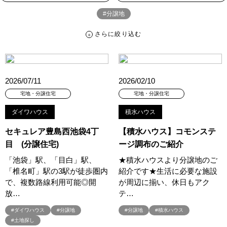
#分譲地
さらに絞り込む
さらに絞り込む
カテゴリー
すべて
イベント
見学会
宅地・分譲住宅
2026/07/11
2026/02/10
キャンペーン・特典
お知らせ
宅地・分譲住宅
宅地・分譲住宅
ダイワハウス
積水ハウス
ハッシュタグ
セキュレア豊島西池袋4丁
【積水ハウス】コモンステ
##スウェーデンハウス ＃キャンペーン ＃イベント
目 (分譲住宅)
ージ調布のご紹介
##スウェーデンハウス ＃内覧会 ＃イベント
##一斉現場見学会
「池袋」駅、「目白」駅、
★積水ハウスより分譲地のご
##一斉現場見学会 #完成現場 #スウェーデンハウスの分譲住宅
「椎名町」駅の3駅が徒歩圏内
紹介です★生活に必要な施設
#,ライフプランン
#1000万円プレゼントキャンペーン
#100年住宅
で、複数路線利用可能◎開
が周辺に揃い、休日もアク
#1日限定イベント
#1級建築士
#2024年
#2025年断熱仕様
放…
テ…
#2026年カレンダー
#20時から見学
#2世帯住宅
#ダイワハウス
#分譲地
#分譲地
#積水ハウス
#3/28（木）NEW OPEN
#35周年
#3F建て
#土地探し