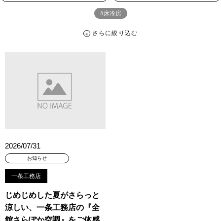
#床冷房
さらに絞り込む
さらに絞り込む
カテゴリー
すべて
イベント
見学会
宅地・分譲住宅
キャンペーン・特典
お知らせ
ハッシュタグ
##スウェーデンハウス ＃キャンペーン ＃イベント
2026/07/31
##スウェーデンハウス ＃内覧会 ＃イベント
##一斉現場見学会
お知らせ
##一斉現場見学会 #完成現場 #スウェーデンハウスの分譲住宅
#,ライフプランン
#1000万円プレゼントキャンペーン
#100年住宅
一条工務店
#1日限定イベント
#1級建築士
#2024年
#2025年断熱仕様
じめじめした夏がさらっと
#2026年カレンダー
#20時から見学
#2世帯住宅
涼しい、一条工務店の『全
#3/28（木）NEW OPEN
#35周年
#3F建て
館さらぽか空調』をご体感