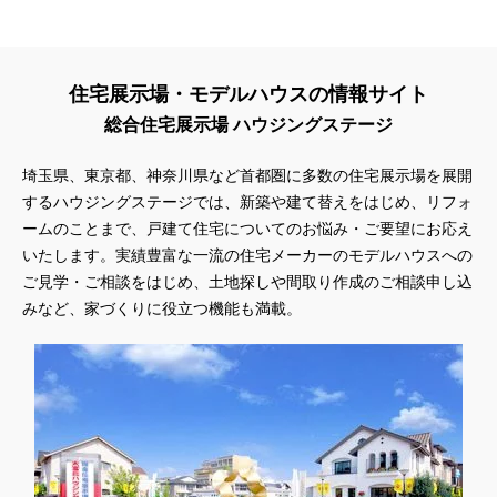
#QUOカードプレゼント
#QUOカードｐａｙプレゼントキャンペーン
#RAKU SPA Staition
#Ready Made Houshinng.
#SDGsな家
#select PACKAGE
#se構法
#Skye5
#SR
住宅展示場・モデルハウスの情報サイト
#sumitomo forestry
#TLM
#TOKYOWOOD
総合住宅展示場 ハウジングステージ
#Tomorrow's Life Museum
#WEB
#WEBおうち見学会
#WEBでマイホーム
#WEBイベント
#WEBセミナー
埼玉県、東京都、神奈川県など首都圏に多数の住宅展示場を展開
するハウジングステージでは、新築や建て替えをはじめ、リフォ
#WEB予約限定
#WEB予約限定キャンペーン
ームのことまで、戸建て住宅についてのお悩み・ご要望にお応え
#WEB予約限定来場特典
#WEB予約＆ご来場
#WEB来場特典
いたします。実績豊富な一流の住宅メーカーのモデルハウスへの
#web見学会
#wonder HAUS
#wonderhaus
#W基礎断熱
ご見学・ご相談をはじめ、土地探しや間取り作成のご相談申し込
#W断熱
#W断熱フェア
#xevoΣ
#YouTube
#Youtube LIVE
みなど、家づくりに役立つ機能も満載。
#YouTube配信
#Z
#zeh
#ZEHを超えるプラスエネルギー住宅
#ZEH仕様標準
#Z空調
#【9/１防災の日】
#【家族と暮らしを守る住まいづくり】
#【間取り相談会】
#あざみ野
#あったかい
#あったかハイム
#いいとこどり、始まる。
#いい暮らし
#えらべる
#おうち見学ウィーク
#おしゃれ
#おしゃれな家づくり