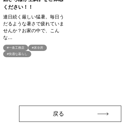
#3か月で土地を決める
#3階建
#3階建て
#3階建分譲地
ください！！
#45階
#4年連続世界記録達成
#5階建て見学会 完成
連日続く厳しい猛暑。毎日う
#6/1(土）GRAND OPEN
#6月限定
#6月限定イベント
だるような暑さで疲れていま
#8/19・8/20
#8/1～9/30
#Amazonギフトカード
せんか？お家の中で、こん
#amazonギフトカードプレゼント
#Amazonギフトプレゼント
な…
#Amazonギフトプレゼントキャンペーン
#BALMUDA
#BinO
#一条工務店
#床冷房
#DaiwaHouse
#DESIGN OFFICE
#English available
#快適な暮らし
#EnglishOK
#FPセミナー
#FP相談会
#Germoglio
#GRAND OPEN
#GWイベント
#GWイベント展示場
#GWキャンペーン
#GXフェア
#GX型志向住宅
#GX志向型住宅
#gx相談会
#GX補助金
#HD日本ハウス
#HEBEL HAUS
#HInokiya
#HUGme
#iDeCo
#IH
#instagram
#instalive
#IOT
#lifeknit desgin
#LIXIL
#LUXURY CAMPAIGN
#Luxury Festa
#Naturia
戻る
#NEW OPEN
#newモデルハウス
#NISA
#OPENHOUSE
#Panasonic Homes
#panasonichomes
#Panasonicショールーム
#PAWTNER
#PayPayポイントプレゼント