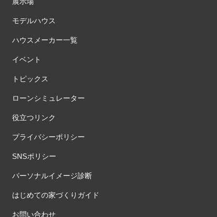
展示場
#ほったらかし見学会
#まちびらき
#みらいエコ住宅2026
モデルハウス
#もりぞう
#もりぞうの家
#もるぞう
#ゆっくり見学
#アイ
#アイシングクッキー
#アイスプレゼント
ハウスメーカー一覧
#アイスマート
#アイ工務店
#アウトドアスタイル
イベント
#アウトドアリビング
#アウトドアリビングフェア
#アキュラホーム
#アクアリュウム
#アクセサリーワークショップ
トピックス
#アルネットホーム
#アレルギー
#アールギャラリー
ローンシミュレーター
#イズ熊谷展示場
#イヌ・ネコ
#イベント
#イベント情報
#インスタ
#インスタグラム
#インスタライブ
#インテリア
役立つリンク
#インテリアキッチン
#インナーガレージ
#イースター
プライバシーポリシー
#ウィザースホーム
#ウェブ予約限定
#エアコンのいらない家
#エアロハス
#エネレボZ
#エリア（上尾市）
SNSポリシー
#エリア（全国一斉）
#エリア（埼玉県）
#オシャレ
パーソナルイメージ診断
#オンライン
#オンラインセミナー
#オンライン工場ツアー
#オンライン工場見学
#オンライン相談
#オンライン相談会
はじめての家づくりガイド
#オンライン相談窓口
#オンライン見学会
#オーダーキッチン
お問い合わせ
#オーナ―様宅ツアー
#オーナー住宅