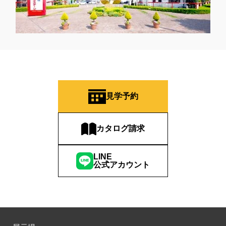
#おしやれな家づくり
#おひさまハイム
#お土地探し
#お子さま連れOK
#お子さんと一緒に
#お子様
#お子様も楽しめる
#お子様向け
#お子様歓迎
#お宅見学
#お客様満足度
#お家づくり
#お年玉
#お庭
#お役立ち情報
#お得
#お得な家づくり
#お得な情報
#お得情報
#お散歩
#お散歩見学会
#お正月
#お知らせ
#お米券
#お花見
#お金の話相談会
#かき氷
#かけっこ
見学予約
#かしこい家づくり
#きこりん
#きれいなまち
#こだわりたい方
#こだわりの家づくり
#これからの住宅選び
#ご予約不要
#ご入居宅
#ご入居宅見学
#ご成約特典
カタログ請求
#ご来場WEB予約キャンペンーン
#ご来場WEB予約キャンペーン
#ご来場キャンペーン
#ご来場プレゼント
#ご来場予約フェア
LINE
公式アカウント
#さいたま市
#さいたま市注文住宅
#さいたま市浦和区領家
#さよならキャンペーン
#さらぽか
#さわやかハイム
#しっくい
#すみっコぐらし
#すみりん
#そらのま
#とうもろこし味来収穫体験付
#なんでも相談
#はじめての家づくり
#ひのき
#へーベルハウス