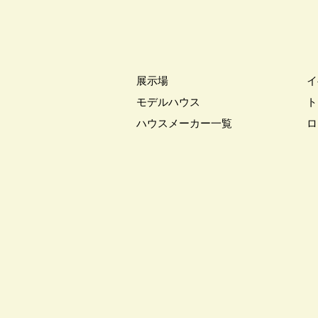
#お知らせ
#お米券
#お花見
#こだわりたい方
#こだわりの
#ご来場WEB予約キャンペンーン
#さいたま市
#さいたま市注文
展示場
イ
#すみっコぐらし
#すみりん
モデルハウス
ト
#へーベルハウス
#ほったらか
ハウスメーカー一覧
ロ
#ゆっくり見学
#アイ
#ア
#アウトドアリビング
#アウト
#アルネットホーム
#アレルギ
#インスタグラム
#インスタラ
#ウェブ予約限定
#エアコンの
#オシャレ
#オンライン
#
#オンライン相談窓口
#オンラ
#オーナー様宅
#オーナー様宅
#オープンハウス
#オープンハ
#カースペース
#ガラポン