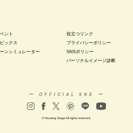
#お金の話相談会
#かき氷
#かけっこ
#かしこい家づくり
#き
家づくり
#これからの住宅選び
#ご予約不要
#ご入居宅
#ご入居宅見
#ご来場WEB予約キャンペーン
#ご来場キャンペーン
#ご来場プレゼント
住宅
#さいたま市浦和区領家
#さよならキャンペーン
#さらぽか
#
ベント
役立つリンク
#そらのま
#とうもろこし味来収穫体験付
#なんでも相談
#はじめて
ピックス
プライバシーポリシー
し見学会
#まちびらき
#みらいエコ住宅2026
#もりぞう
#もりぞう
ーンシミュレーター
SNSポリシー
イシングクッキー
#アイスプレゼント
#アイスマート
#アイ工務店
パーソナルイメージ診断
ドアリビングフェア
#アキュラホーム
#アクアリュウム
#アクセサリー
ー
#アールギャラリー
#イズ熊谷展示場
#イヌ・ネコ
#イベント
イブ
#インテリア
#インテリアキッチン
#インナーガレージ
#イー
いらない家
#エアロハス
#エネレボZ
#エリア（上尾市）
#エリア（
ー OFFICIAL SNS ー
オンラインセミナー
#オンライン工場ツアー
#オンライン工場見学
#オ
イン見学会
#オーダーキッチン
#オーナ―様宅ツアー
#オーナー住宅
家庭訪問
#オーナー様宅見学
#オーナー様宅見学会
#オーナー様限定
© Housing Stage All rights reserved.
ウス・アーキテクト
#オープン記念
#カタログ
#カタログ請求者様限定
#ガレージ
#ガレージハウス
#キッズコーナー
#キッズルームあり
#