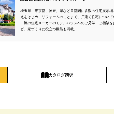
zonギフトカードプレゼント
#Amazonギフトプレゼント
#Amazonギフト
埼玉県、東京都、神奈川県など首都圏に多数の住宅展示場
aHouse
#DESIGN OFFICE
#English available
#EnglishOK
#FPセ
えをはじめ、リフォームのことまで、戸建て住宅について
#GWイベント
#GWイベント展示場
#GWキャンペーン
#GXフェア
一流の住宅メーカーのモデルハウスへのご見学・ご相談を
#GX補助金
#HD日本ハウス
#HEBEL HAUS
#HInokiya
#HUGme
ど、家づくりに役立つ機能も満載。
sgin
#LIXIL
#LUXURY CAMPAIGN
#Luxury Festa
#Naturia
#
nasonic Homes
#panasonichomes
#Panasonicショールーム
#PAWT
#QUOカードプレゼント
#QUOカードｐａｙプレゼントキャンペーン
#RAKU 
DGsな家
#select PACKAGE
#se構法
#Skye5
#SR
#sumitomo fo
ife Museum
#WEB
#WEBおうち見学会
#WEBでマイホーム
#WE
定キャンペーン
#WEB予約限定来場特典
#WEB予約＆ご来場
#WEB来場
カタログ請求
#W基礎断熱
#W断熱
#W断熱フェア
#xevoΣ
#YouTube
#Y
ラスエネルギー住宅
#ZEH仕様標準
#Z空調
#【9/１防災の日】
#【
#あったかい
#あったかハイム
#いいとこどり、始まる。
#いい暮ら
れ
#おしゃれな家づくり
#おしやれな家づくり
#おひさまハイム
#
#お子様も楽しめる
#お子様向け
#お子様歓迎
#お宅見学
#お客様
情報
#お得
#お得な家づくり
#お得な情報
#お得情報
#お散歩