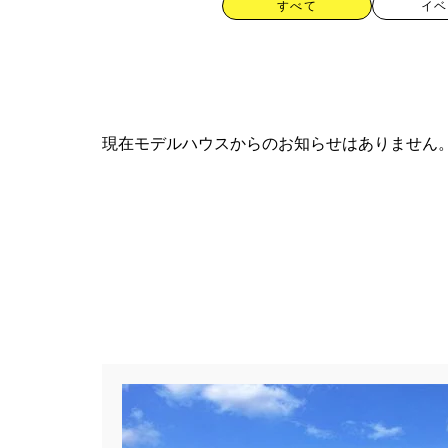
すべて
イベ
現在モデルハウスからのお知らせはありません
カテゴリー
すべて
イベント
見学会
ハッシュタグ
##スウェーデンハウス ＃キャン
##一斉現場見学会 #完成現場 
#1日限定イベント
#1級建築士
#3/28（木）NEW OPEN
#35
#4年連続世界記録達成
#5階建