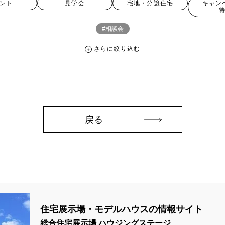
ント
見学会
宅地・分譲住宅
キャン
#相談会
さらに絞り込む
さらに絞り込む
。
宅地・分譲住宅
キャンペーン・特典
お知らせ
戻る
ペーン ＃イベント
##スウェーデンハウス ＃内覧会 ＃イベント
##一斉
#スウェーデンハウスの分譲住宅
#,ライフプランン
#1000万円プレゼント
#2024年
#2025年断熱仕様
#2026年カレンダー
#20時から見学
住宅展示場・モデルハウスの情報サイト
周年
#3F建て
#3か月で土地を決める
#3階建
#3階建て
#3階建分
総合住宅展示場 ハウジングステージ
て見学会 完成
#6/1(土）GRAND OPEN
#6月限定
#6月限定イベント