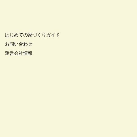
こりん
#きれいなまち
学
#ご成約特典
#ご来場予約フェア
さわやかハイム
#しっくい
はじめての家づくりガイド
の家づくり
#ひのき
お問い合わせ
の家
#もるぞう
運営会社情報
#アウトドアスタイル
ワークショップ
#イベント情報
#インスタ
スター
#ウィザースホーム
全国一斉）
#エリア（埼玉県）
ンライン相談
#オンライン相談会
#オーナー様の生の声が聴ける！
#オーナ様宅見学会
#オープン
#カビ・ダニ・臭い
キッチン
#キッチンカー