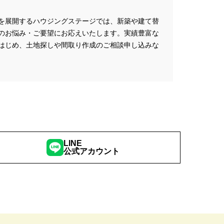
プレゼントキャンペーン
を展開するハウジングステージでは、新築や建て替
ミナー
#FP相談会
のお悩み・ご要望にお応えいたします。実績豊富な
#GX型志向住宅
はじめ、土地探しや間取り作成のご相談申し込みな
#iDeCo
#IH
#instagram
NEW OPEN
#newモデルハウス
NER
SPA Staition
restry
#TLM
Bイベント
#WEBセミナー
特典
#web見学会
LINE
公式アカウント
outube LIVE
#YouTube配信
家族と暮らしを守る住まいづくり】
し
#えらべる
お土地探し
#お子さま連れOK
満足度
#お家づくり
#お散歩見学会
#お正月