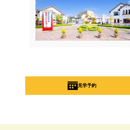
#Amazonギフトカード
#ama
#BALMUDA
#BinO
#Daiw
#Germoglio
#GRAND OPEN
#GX志向型住宅
#gx相談会
#instalive
#IOT
#lifeknit de
#NISA
#OPENHOUSE
#Pa
#PayPayポイントプレゼント
#Ready Made Houshinng.
#S
#TOKYOWOOD
#Tomorrow's L
#WEB予約限定
#WEB予約限
見学予約
#wonder HAUS
#wonderhaus
#Z
#zeh
#ZEHを超えるプ
#【間取り相談会】
#あざみ野
#おうち見学ウィーク
#おしゃ
#お子さんと一緒に
#お子様
#お年玉
#お庭
#お役立ち