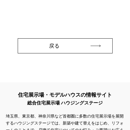
#3か月で土地を決める
#3階建
#3階建て
#3階建分譲地
#45階
#4年連続世界記録達成
#5階建て見学会 完成
#6/1(土）GRAND OPEN
#6月限定
#6月限定イベント
#8/19・8/20
#8/1～9/30
#Amazonギフトカード
#amazonギフトカードプレゼント
#Amazonギフトプレゼント
#Amazonギフトプレゼントキャンペーン
#BALMUDA
#BinO
戻る
#DaiwaHouse
#DESIGN OFFICE
#English available
#EnglishOK
#FPセミナー
#FP相談会
#Germoglio
#GRAND OPEN
#GWイベント
#GWイベント展示場
#GWキャンペーン
#GXフェア
#GX型志向住宅
#GX志向型住宅
#gx相談会
#GX補助金
#HD日本ハウス
#HEBEL HAUS
#HInokiya
#HUGme
#iDeCo
#IH
住宅展示場・モデルハウスの情報サイト
#instagram
#instalive
#IOT
#lifeknit desgin
#LIXIL
総合住宅展示場 ハウジングステージ
#LUXURY CAMPAIGN
#Luxury Festa
#Naturia
#NEW OPEN
#newモデルハウス
#NISA
#OPENHOUSE
埼玉県、東京都、神奈川県など首都圏に多数の住宅展示場を展開
#Panasonic Homes
#panasonichomes
#Panasonicショールーム
するハウジングステージでは、新築や建て替えをはじめ、リフォ
#PAWTNER
#PayPayポイントプレゼント