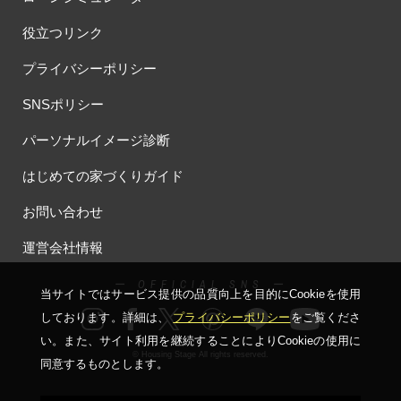
#ほったらかし見学会
#まちびらき
#みらいエコ住宅2026
役立つリンク
#もりぞう
#もりぞうの家
#もるぞう
#ゆっくり見学
#アイ
#アイシングクッキー
#アイスプレゼント
プライバシーポリシー
#アイスマート
#アイ工務店
#アウトドアスタイル
SNSポリシー
#アウトドアリビング
#アウトドアリビングフェア
#アキュラホーム
#アクアリュウム
#アクセサリーワークショップ
パーソナルイメージ診断
#アルネットホーム
#アレルギー
#アールギャラリー
はじめての家づくりガイド
#イズ熊谷展示場
#イヌ・ネコ
#イベント
#イベント情報
#インスタ
#インスタグラム
#インスタライブ
#インテリア
お問い合わせ
#インテリアキッチン
#インナーガレージ
#イースター
運営会社情報
#ウィザースホーム
#ウェブ予約限定
#エアコンのいらない家
#エアロハス
#エネレボZ
#エリア（上尾市）
ー OFFICIAL SNS ー
当サイトではサービス提供の品質向上を⽬的にCookieを使⽤
#エリア（全国一斉）
#エリア（埼玉県）
#オシャレ
しております。詳細は、
プライバシーポリシー
をご覧くださ
#オンライン
#オンラインセミナー
#オンライン工場ツアー
い。
また、サイト利⽤を継続することによりCookieの使⽤に
#オンライン工場見学
#オンライン相談
#オンライン相談会
© Housing Stage All rights reserved.
同意するものとします。
#オンライン相談窓口
#オンライン見学会
#オーダーキッチン
#オーナ―様宅ツアー
#オーナー住宅