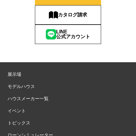
#おしやれな家づくり
#おひさまハイム
#お土地探し
#お子さま連れOK
#お子さんと一緒に
#お子様
カタログ請求
#お子様も楽しめる
#お子様向け
#お子様歓迎
#お宅見学
#お客様満足度
#お家づくり
#お年玉
#お庭
LINE
#お役立ち情報
#お得
#お得な家づくり
#お得な情報
公式アカウント
#お得情報
#お散歩
#お散歩見学会
#お正月
#お知らせ
#お米券
#お花見
#お金の話相談会
#かき氷
#かけっこ
#かしこい家づくり
#きこりん
#きれいなまち
#こだわりたい方
#こだわりの家づくり
#これからの住宅選び
展示場
#ご予約不要
#ご入居宅
#ご入居宅見学
#ご成約特典
#ご来場WEB予約キャンペンーン
#ご来場WEB予約キャンペーン
モデルハウス
#ご来場キャンペーン
#ご来場プレゼント
#ご来場予約フェア
ハウスメーカー一覧
#さいたま市
#さいたま市注文住宅
#さいたま市浦和区領家
#さよならキャンペーン
#さらぽか
#さわやかハイム
イベント
#しっくい
#すみっコぐらし
#すみりん
#そらのま
トピックス
#とうもろこし味来収穫体験付
#なんでも相談
#はじめての家づくり
#ひのき
#へーベルハウス
ローンシミュレーター