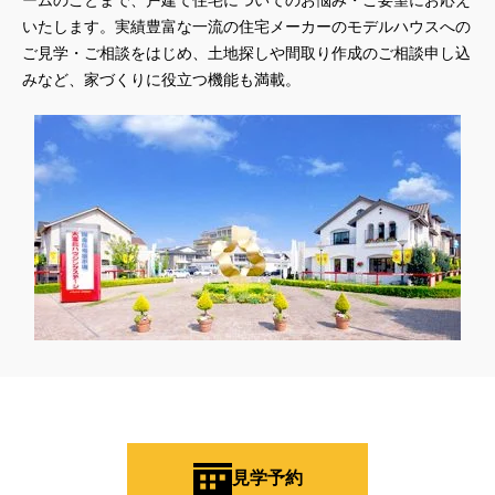
ームのことまで、戸建て住宅についてのお悩み・ご要望にお応え
#QUOカードプレゼント
#QUOカードｐａｙプレゼントキャンペーン
いたします。実績豊富な一流の住宅メーカーのモデルハウスへの
ご見学・ご相談をはじめ、土地探しや間取り作成のご相談申し込
#RAKU SPA Staition
#Ready Made Houshinng.
#SDGsな家
みなど、家づくりに役立つ機能も満載。
#select PACKAGE
#se構法
#Skye5
#SR
#sumitomo forestry
#TLM
#TOKYOWOOD
#Tomorrow's Life Museum
#WEB
#WEBおうち見学会
#WEBでマイホーム
#WEBイベント
#WEBセミナー
#WEB予約限定
#WEB予約限定キャンペーン
#WEB予約限定来場特典
#WEB予約＆ご来場
#WEB来場特典
#web見学会
#wonder HAUS
#wonderhaus
#W基礎断熱
#W断熱
#W断熱フェア
#xevoΣ
#YouTube
#Youtube LIVE
#YouTube配信
#Z
#zeh
#ZEHを超えるプラスエネルギー住宅
#ZEH仕様標準
#Z空調
#【9/１防災の日】
#【家族と暮らしを守る住まいづくり】
#【間取り相談会】
#あざみ野
#あったかい
#あったかハイム
#いいとこどり、始まる。
#いい暮らし
#えらべる
#おうち見学ウィーク
#おしゃれ
#おしゃれな家づくり
見学予約