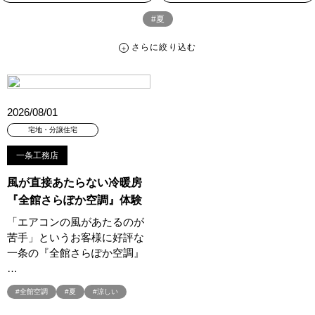
#夏
さらに絞り込む
さらに絞り込む
カテゴリー
すべて
イベント
見学会
宅地・分譲住宅
2026/08/01
キャンペーン・特典
お知らせ
宅地・分譲住宅
一条工務店
ハッシュタグ
風が直接あたらない冷暖房
##スウェーデンハウス ＃キャンペーン ＃イベント
『全館さらぽか空調』体験
##スウェーデンハウス ＃内覧会 ＃イベント
##一斉現場見学会
「エアコンの風があたるのが
##一斉現場見学会 #完成現場 #スウェーデンハウスの分譲住宅
苦手」というお客様に好評な
#,ライフプランン
#1000万円プレゼントキャンペーン
#100年住宅
一条の『全館さらぽか空調』
#1日限定イベント
#1級建築士
#2024年
#2025年断熱仕様
…
#2026年カレンダー
#20時から見学
#2世帯住宅
#全館空調
#夏
#涼しい
#3/28（木）NEW OPEN
#35周年
#3F建て